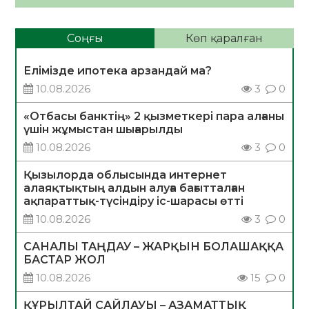
Соңғы
Көп қаралған
Елімізде ипотека арзандай ма?
10.08.2026
3
0
«Отбасы банктің» 2 қызметкері пара алғаны
үшін жұмыстан шығарылды
10.08.2026
3
0
Қызылорда облысында интернет
алаяқтықтың алдын алуға бағытталған
ақпараттық-түсіндіру іс-шарасы өтті
10.08.2026
3
0
САНАЛЫ ТАҢДАУ – ЖАРҚЫН БОЛАШАҚҚА
БАСТАР ЖОЛ
10.08.2026
15
0
ҚҰРЫЛТАЙ САЙЛАУЫ – АЗАМАТТЫҚ