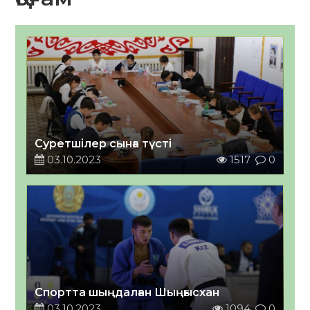
Суретшілер сынға түсті
03.10.2023
1517
0
Спортта шыңдалған Шыңғысхан
03.10.2023
1094
0