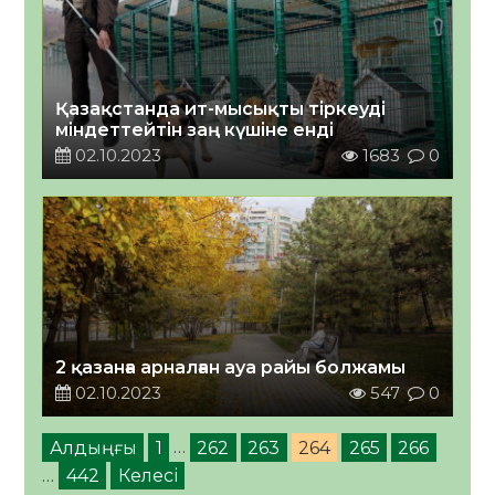
Қазақстанда ит-мысықты тіркеуді
міндеттейтін заң күшіне енді
02.10.2023
1683
0
2 қазанға арналған ауа райы болжамы
02.10.2023
547
0
Алдыңғы
1
…
262
263
264
265
266
…
442
Келесі