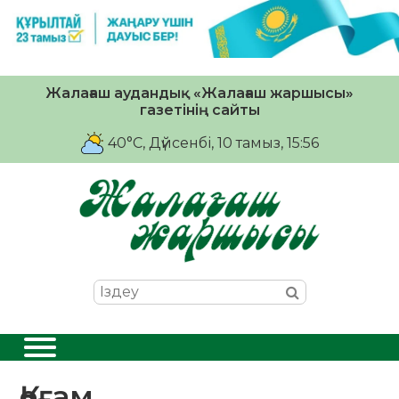
Жалағаш аудандық «Жалағаш жаршысы»
газетінің сайты
40°C
, Дүйсенбі, 10 тамыз, 15:56
Қоғам