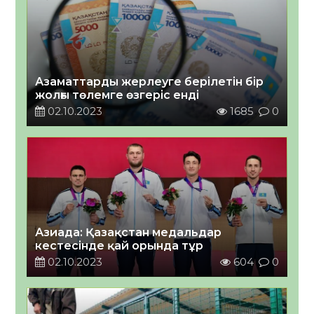
Азаматтарды жерлеуге берілетін бір
жолғы төлемге өзгеріс енді
02.10.2023
1685
0
Азиада: Қазақстан медальдар
кестесінде қай орында тұр
02.10.2023
604
0