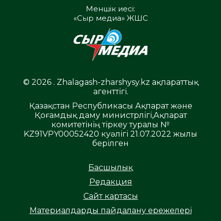
Меншік иесі:
«Сыр медиа» ЖШС
© 2026 . Zhalagash-zharshysy.kz ақпараттық
агенттігі.
Қазақстан Республикасы Ақпарат және
Қоғамдық даму министрлігі,Ақпарат
комитетінің тіркеу туралы №
KZ91VPY00052420 куәлігі 21.07.2022 жылы
берілген
Басшылық
Редакция
Сайт картасы
Материалдарды пайдалану ережелері