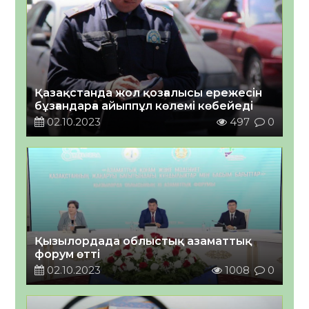
Қазақстанда жол қозғалысы ережесін
бұзғандарға айыппұл көлемі көбейеді
02.10.2023
497
0
Қызылордада облыстық азаматтық
форум өтті
02.10.2023
1008
0