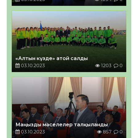
«Алтын күзде» атой салды
03.10.2023
1203
0
Маңызды мәселелер талқыланды
03.10.2023
857
0