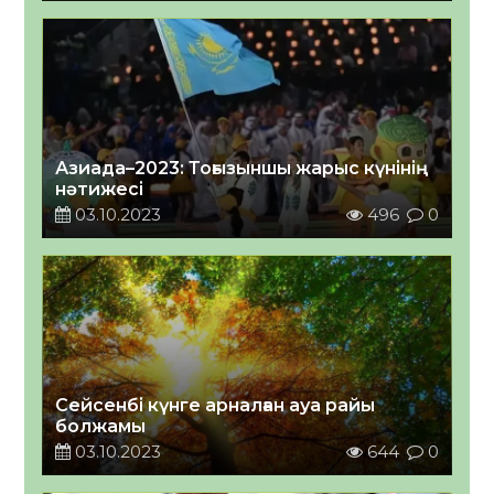
Азиада–2023: Тоғызыншы жарыс күнінің
нәтижесі
03.10.2023
496
0
Сейсенбі күнге арналған ауа райы
болжамы
03.10.2023
644
0