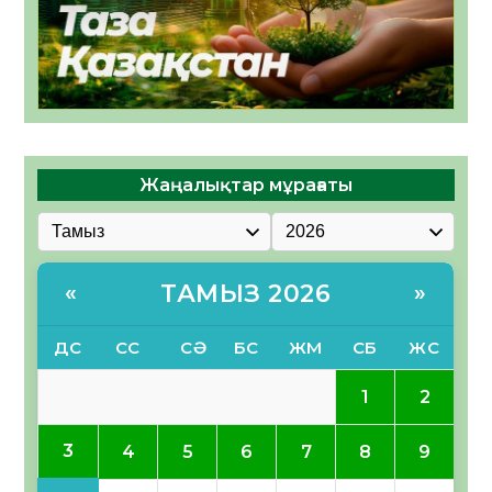
Жаңалықтар мұрағаты
ТАМЫЗ 2026
«
»
ДС
СС
СӘ
БС
ЖМ
СБ
ЖС
1
2
3
4
5
6
7
8
9