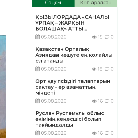
Соңғы
Көп қаралған
ҚЫЗЫЛОРДАДА «САНАЛЫ
ҰРПАҚ – ЖАРҚЫН
БОЛАШАҚ» АТТЫ
КЕҢЕЙТІЛГЕН МӘЖІЛІС
05.08.2026
15
0
ӨТТІ
Қазақстан Орталық
Азиядағы көшуге ең қолайлы
ел атанды
05.08.2026
18
0
Өрт қауіпсіздігі талаптарын
сақтау – әр азаматтың
міндеті
05.08.2026
16
0
Руслан Рүстемұлы облыс
әкімінің кеңесшісі болып
тағайындалды
05.08.2026
16
0