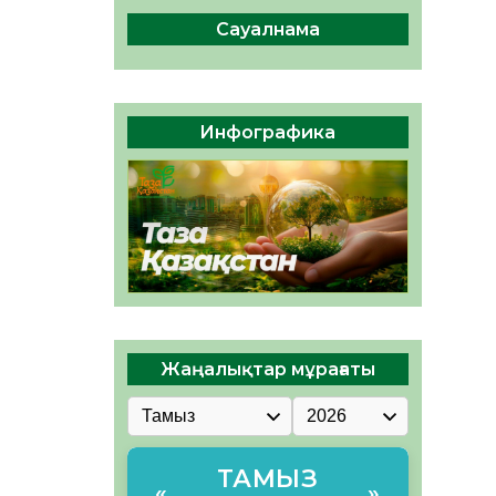
04.08.2026
45
0
Сауалнама
Құрылтай: Қызылордада
1344 комиссия мүшесінің
білімі жетілдіріледі
04.08.2026
36
0
Инфографика
ҚҰРЫЛТАЙ САЙЛАУЫ – ЕЛ
БІРЛІГІ МЕН АЗАМАТТЫҚ
ЖАУАПКЕРШІЛІКТІҢ
КӨРІНІСІ
04.08.2026
48
0
Жаңалықтар мұрағаты
ТАМЫЗ
«
»