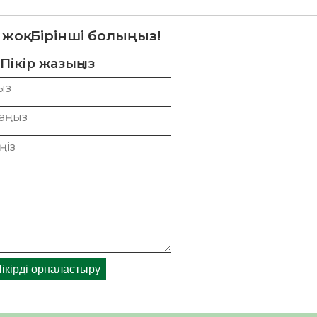
 жоқ. Бірінші болыңыз!
Пікір жазыңыз