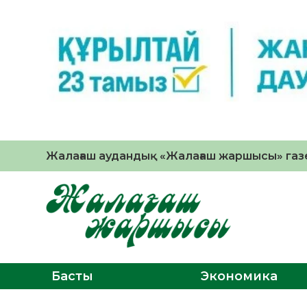
Жалағаш аудандық «Жалағаш жаршысы» газе
Басты
Экономика