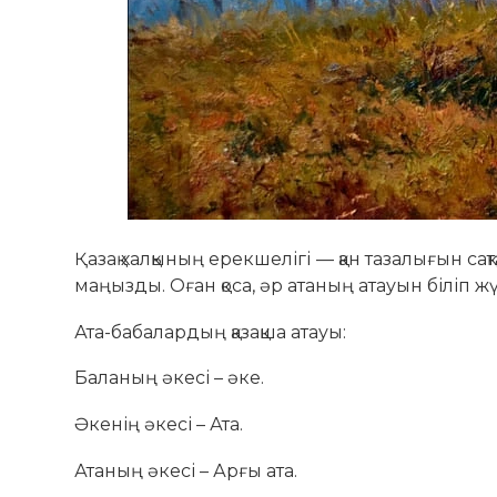
Қазақ халқының ерекшелігі — қан тазалығын сақта
маңызды. Оған қоса, әр атаның атауын біліп жүр
Ата-бабалардың қазақша атауы:
Баланың әкесі – әке.
Әкенің әкесі – Ата.
Атаның әкесі – Арғы ата.