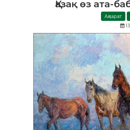
Қазақ өз ата-б
Ақпарат
13