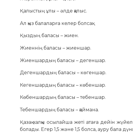
Қалыстың ұлы – әлде қалыс.
Ал қыз балаларға келер болсақ:
Қыздың баласы – жиен.
Жиеннің баласы – жиеншар.
Жиеншардың баласы – дегеншар.
Дегеншардың баласы – көгеншар.
Кегеншардың баласы – көбеншар.
Көбеншардың баласы – тебеншар.
Тебеншардың баласы – қаймана.
Қазақ халқы осылайша жеті атаға дейін жүйе
болады. Егер 1,5 және 1,5 болса, ауру бала дү