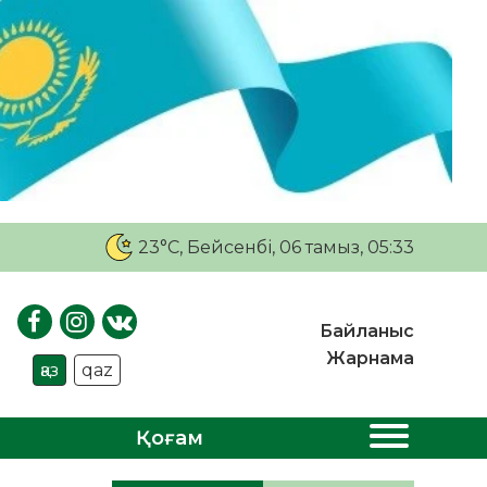
23°C
, Бейсенбі, 06 тамыз, 05:33
Байланыс
Жарнама
қаз
qaz
Қоғам