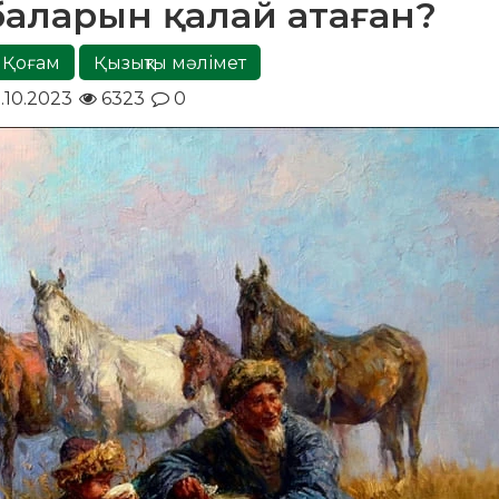
абаларын қалай атаған?
Қоғам
Қызықты мәлімет
.10.2023
6323
0