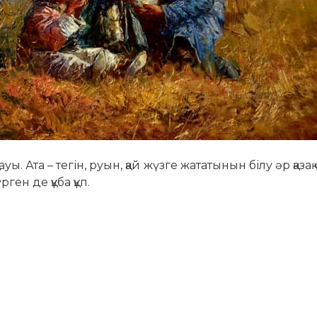
уы. Ата – тегін, руын, қай жүзге жататынын білу əр қазақ
ген де құба құп.