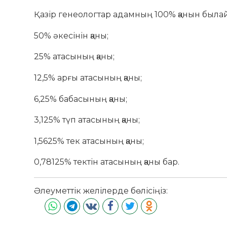
Қазір генеологтар адамның 100% қанын была
50% әкесінін қаны;
25% атасының қаны;
12,5% арғы атасының қаны;
6,25% бабасының қаны;
3,125% түп атасының қаны;
1,5625% тек атасының қаны;
0,78125% тектін атасының қаны бар.
Әлеуметтік желілерде бөлісіңіз: