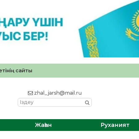
тінің сайты
zhal_jarsh@mail.ru
Жаһан
Руханият