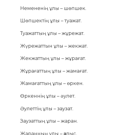
Немененің ұлы – шөпшек.
Шөпшектің ұлы – туажат.
Туажаттың ұлы – жұрежат.
Жүрежаттын ұлы – жекжат.
Жекжаттың ұлы – жұрағат.
Жұрағаттың ұлы – жамағат.
Жамағаттың ұлы – өркен.
Өркеннің ұлы – әулет.
Әулеттің ұлы – заузат.
Заузаттың ұлы – жаран.
Жаранның ұлы – қалыс.