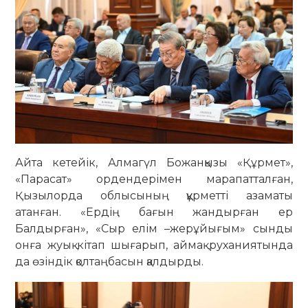
Айта кетейік, Алмагүл Божанқызы «Құрмет»,
«Парасат» ордендерімен марапатталған,
Қызылорда облысының құрметті азаматы
атанған. «Ердің бағын жандырған ер
Балдырған», «Сыр елім –жерұйығым» сынды
онға жуық кітап шығарып, аймақ руханиятында
да өзіндік қолтаңбасын қалдырды.