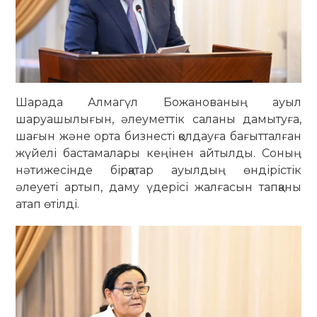
Шарада Алмагүл Божанованың ауыл
шаруашылығын, әлеуметтік саланы дамытуға,
шағын және орта бизнесті қолдауға бағытталған
жүйелі бастамалары кеңінен айтылды. Соның
нәтижесінде бірқатар ауылдың өндірістік
әлеуеті артып, даму үдерісі жалғасын тапқаны
атап өтілді.