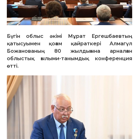
Бүгін облыс әкімі Мұрат Ергешбаевтың
қатысуымен қоғам қайраткері Алмагүл
Божанованың 80 жылдығына арналған
облыстық ғылыми-танымдық конференция
өтті.