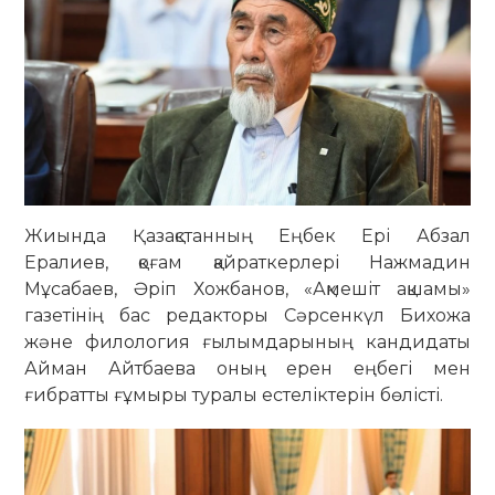
Жиында Қазақстанның Еңбек Ері Абзал
Ералиев, қоғам қайраткерлері Нажмадин
Мұсабаев, Әріп Хожбанов, «Ақмешіт ақшамы»
газетінің бас редакторы Сәрсенкүл Бихожа
және филология ғылымдарының кандидаты
Айман Айтбаева оның ерен еңбегі мен
ғибратты ғұмыры туралы естеліктерін бөлісті.