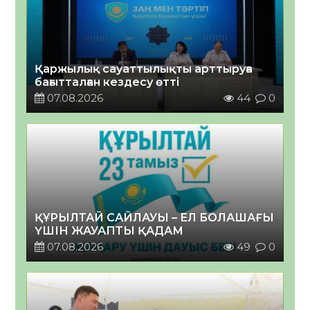
Қаржылық сауаттылықты арттыруға
бағытталған кездесу өтті
07.08.2026
44
0
ҚҰРЫЛТАЙ САЙЛАУЫ – ЕЛ БОЛАШАҒЫ
ҮШІН ЖАУАПТЫ ҚАДАМ
07.08.2026
49
0