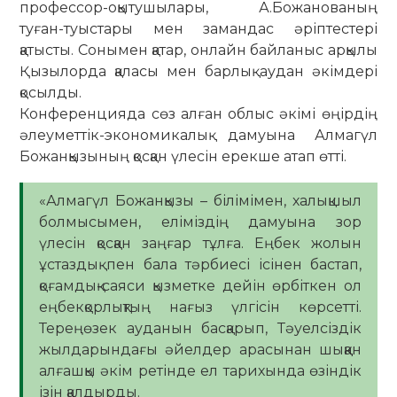
профессор-оқытушылары, А.Божанованың
туған-туыстары мен замандас әріптестері
қатысты. Сонымен қатар, онлайн байланыс арқылы
Қызылорда қаласы мен барлық аудан әкімдері
қосылды.
Конференцияда сөз алған облыс әкімі өңірдің
әлеуметтік-экономикалық дамуына Алмагүл
Божанқызының қосқан үлесін ерекше атап өтті.
«Алмагүл Божанқызы – білімімен, халықшыл
болмысымен, еліміздің дамуына зор
үлесін қосқан заңғар тұлға. Еңбек жолын
ұстаздық пен бала тәрбиесі ісінен бастап,
қоғамдық-саяси қызметке дейін өрбіткен ол
еңбекқорлықтың нағыз үлгісін көрсетті.
Тереңөзек ауданын басқарып, Тәуелсіздік
жылдарындағы әйелдер арасынан шыққан
алғашқы әкім ретінде ел тарихында өзіндік
ізін қалдырды.