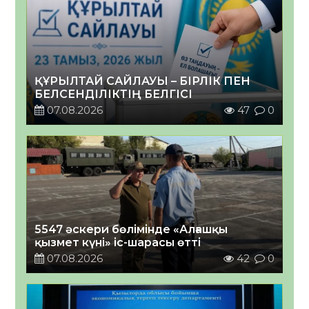
ҚҰРЫЛТАЙ САЙЛАУЫ – БІРЛІК ПЕН
БЕЛСЕНДІЛІКТІҢ БЕЛГІСІ
07.08.2026
47
0
5547 әскери бөлімінде «Алғашқы
қызмет күні» іс-шарасы өтті
07.08.2026
42
0