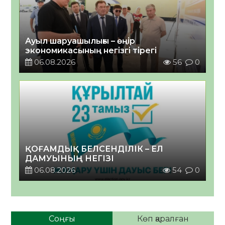
Ауыл шаруашылығы – өңір
экономикасының негізгі тірегі
06.08.2026
56
0
ҚОҒАМДЫҚ БЕЛСЕНДІЛІК – ЕЛ
ДАМУЫНЫҢ НЕГІЗІ
06.08.2026
54
0
Соңғы
Көп қаралған