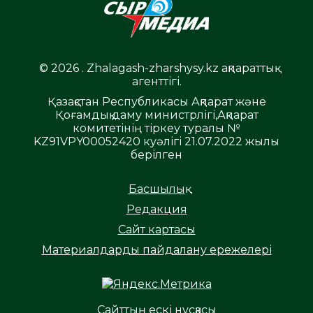
© 2026 . Zhalagash-zharshysy.kz ақпараттық
агенттігі.
Қазақстан Республикасы Ақпарат және
Қоғамдық даму министрлігі,Ақпарат
комитетінің тіркеу туралы №
KZ91VPY00052420 куәлігі 21.07.2022 жылы
берілген
Басшылық
Редакция
Сайт картасы
Материалдарды пайдалану ережелері
Сайттың ескі нұсқасы