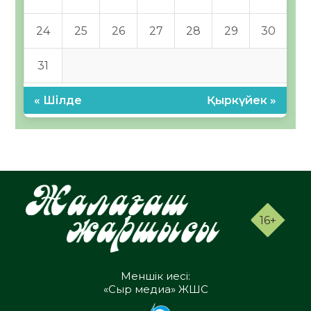
24
25
26
27
28
29
30
31
« Шілде
Қыркүйек »
16+
Меншік иесі:
«Сыр медиа» ЖШС