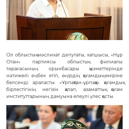
Ол облыстық мәслихат депутаты, хатшысы, «Нұр
Отан» партиясы облыстық филиалы
төрағасының орынбасары қызметтерінде
нәтижелі еңбек етіп, өңірдің қоғамдық өміріне
белсенді араласты. «Ұрпақтан-ұрпаққа» қоғамдық
бірлестігінің негізін қалап, азаматтық қоғам
институттарының дамуына елеулі үлес қосты.