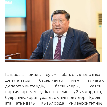
Іс-шараға зиялы қауым, облыстық мәслихат
депутаттары, басқармалар мен аумақтық
департаменттердің басшылары, саяси
партиялар мен үкіметтік емес ұйымдардың,
бұқаралық ақпарат құралдарының өкілдері, Қорқыт
ата атындағы Қызылорда университетінің