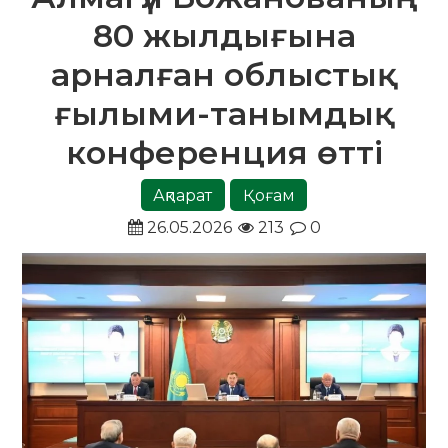
80 жылдығына
арналған облыстық
ғылыми-танымдық
конференция өтті
Ақпарат
Қоғам
26.05.2026
213
0