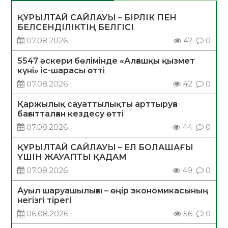
ҚҰРЫЛТАЙ САЙЛАУЫ – БІРЛІК ПЕН
БЕЛСЕНДІЛІКТІҢ БЕЛГІСІ
07.08.2026
47
0
5547 әскери бөлімінде «Алғашқы қызмет
күні» іс-шарасы өтті
07.08.2026
42
0
Қаржылық сауаттылықты арттыруға
бағытталған кездесу өтті
07.08.2026
44
0
ҚҰРЫЛТАЙ САЙЛАУЫ – ЕЛ БОЛАШАҒЫ
ҮШІН ЖАУАПТЫ ҚАДАМ
07.08.2026
49
0
Ауыл шаруашылығы – өңір экономикасының
негізгі тірегі
06.08.2026
56
0