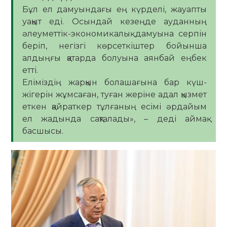
Бұл ел дамуындағы ең күрделі, жауапты
уақыт еді. Осындай кезеңде ауданның
әлеуметтік-экономикалық дамуына серпін
беріп, негізгі көрсеткіштер бойынша
алдыңғы қатарда болуына аянбай еңбек
етті.
Еліміздің жарқын болашағына бар күш-
жігерін жұмсаған, туған жеріне адал қызмет
еткен қайраткер тұлғаның есімі әрдайым
ел жадында сақталады», – деді аймақ
басшысы.