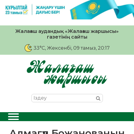
Жалағаш аудандық «Жалағаш жаршысы»
газетінің сайты
33°C
, Жексенбі, 09 тамыз, 20:17
Алмагүл Божанованың