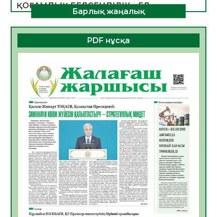
ҚОҒАМДЫҚ БЕЛСЕНДІЛІК – ЕЛ
Барлық жаңалық
ДАМУЫНЫҢ НЕГІЗІ
06.08.2026
54
0
PDF нұсқа
ҚҰРЫЛТАЙ САЙЛАУЫ – БОЛАШАҚҚА
БАСТАР ЖАУАПТЫ ТАҢДАУ
06.08.2026
56
0
Инфекциялық ауруларға қарсы иммундау
жұмыстарының тиімділігі
06.08.2026
58
0
Көкжөтел ауруы туралы
06.08.2026
56
0
АПВ вакцинасы туралы мәлімет
06.08.2026
57
0
Open Air: Қызылорда облысы полиция
департаменті 20 мыңнан астам
көрерменнің қауіпсіздігін қамтамасыз етті