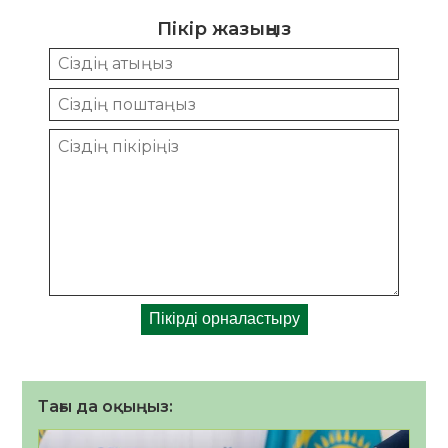
Пікір жазыңыз
Тағы да оқыңыз: