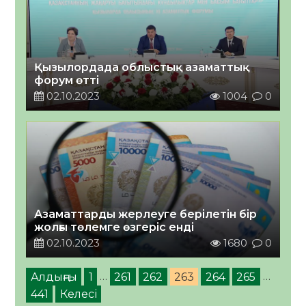
Қызылордада облыстық азаматтық
форум өтті
02.10.2023
1004
0
Азаматтарды жерлеуге берілетін бір
жолғы төлемге өзгеріс енді
02.10.2023
1680
0
Алдыңғы
1
…
261
262
263
264
265
…
441
Келесі