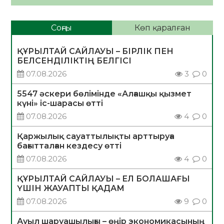
Соңғы
Көп қаралған
ҚҰРЫЛТАЙ САЙЛАУЫ – БІРЛІК ПЕН
БЕЛСЕНДІЛІКТІҢ БЕЛГІСІ
07.08.2026
3
0
5547 әскери бөлімінде «Алғашқы қызмет
күні» іс-шарасы өтті
07.08.2026
4
0
Қаржылық сауаттылықты арттыруға
бағытталған кездесу өтті
07.08.2026
4
0
ҚҰРЫЛТАЙ САЙЛАУЫ – ЕЛ БОЛАШАҒЫ
ҮШІН ЖАУАПТЫ ҚАДАМ
07.08.2026
9
0
Ауыл шаруашылығы – өңір экономикасының