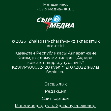
Меншік иесі:
«Сыр медиа» ЖШС
© 2026 . Zhalagash-zharshysy.kz ақпараттық
агенттігі.
Қазақстан Республикасы Ақпарат және
Қоғамдық даму министрлігі,Ақпарат
комитетінің тіркеу туралы №
KZ91VPY00052420 куәлігі 21.07.2022 жылы
берілген
Басшылық
Редакция
Сайт картасы
Материалдарды пайдалану ережелері