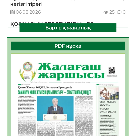
негізгі тірегі
06.08.2026
25
0
ҚОҒАМДЫҚ БЕЛСЕНДІЛІК – ЕЛ
Барлық жаңалық
ДАМУЫНЫҢ НЕГІЗІ
06.08.2026
23
0
PDF нұсқа
ҚҰРЫЛТАЙ САЙЛАУЫ – БОЛАШАҚҚА
БАСТАР ЖАУАПТЫ ТАҢДАУ
06.08.2026
26
0
Инфекциялық ауруларға қарсы иммундау
жұмыстарының тиімділігі
06.08.2026
27
0
Көкжөтел ауруы туралы
06.08.2026
24
0
АПВ вакцинасы туралы мәлімет
06.08.2026
25
0