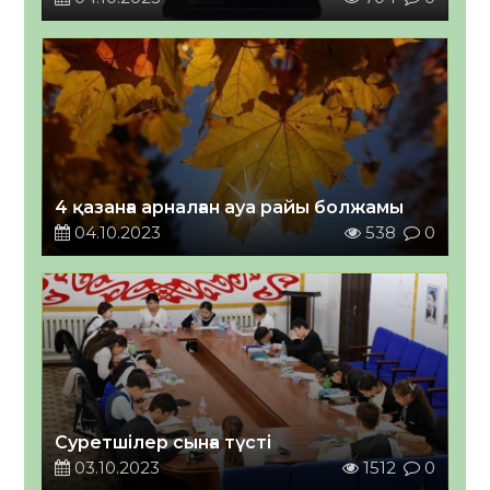
4 қазанға арналған ауа райы болжамы
04.10.2023
538
0
Суретшілер сынға түсті
03.10.2023
1512
0