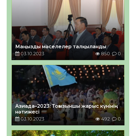
Маңызды мәселелер талқыланды
03.10.2023
850
0
Азиада–2023: Тоғызыншы жарыс күнінің
нәтижесі
03.10.2023
492
0