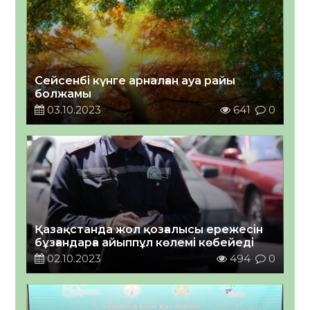
Сейсенбі күнге арналған ауа райы
болжамы
03.10.2023
641
0
Қазақстанда жол қозғалысы ережесін
бұзғандарға айыппұл көлемі көбейеді
02.10.2023
494
0