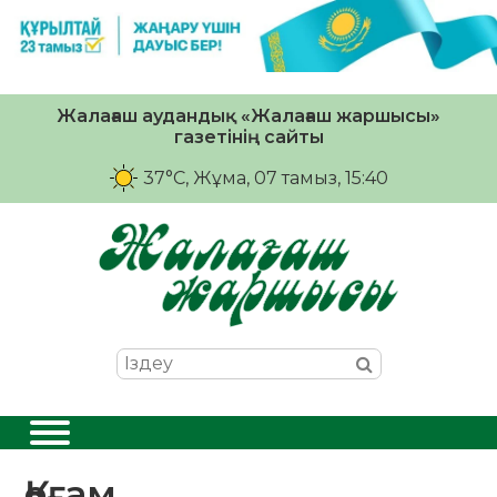
Жалағаш аудандық «Жалағаш жаршысы»
газетінің сайты
37°C
, Жұма, 07 тамыз, 15:40
Қоғам