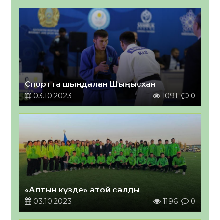
Спортта шыңдалған Шыңғысхан
03.10.2023
1091
0
«Алтын күзде» атой салды
03.10.2023
1196
0