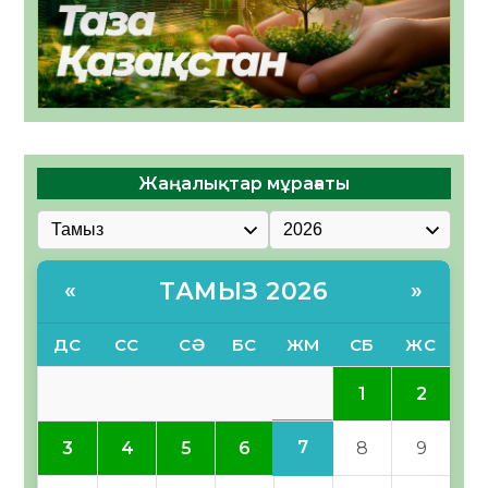
Жаңалықтар мұрағаты
ТАМЫЗ 2026
«
»
ДС
СС
СӘ
БС
ЖМ
СБ
ЖС
1
2
7
3
4
5
6
8
9