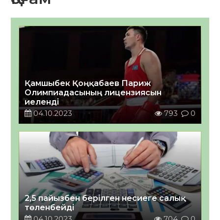
Қамшыбек Қоңқабаев Париж
Олимпиадасының лицензиясын
иеленді
04.10.2023
793
0
2,5 пайызбен берілген несиеге салық
төленбейді
04.10.2023
704
0