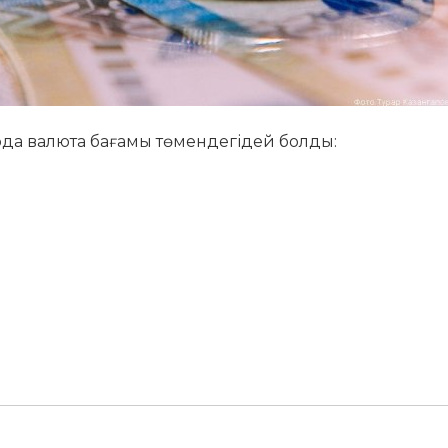
ырда валюта бағамы төмендегідей болды: