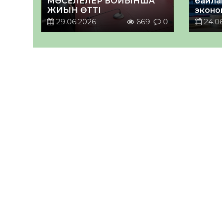
МӘСЕЛЕЛЕР БОЙЫНША
байла
ЖИЫН ӨТТІ
эконо
нығаю
29.06.2026
669
0
24.0