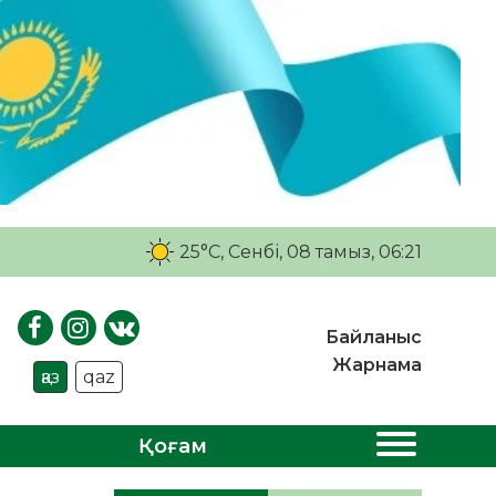
25°C
, Сенбі, 08 тамыз, 06:21
Байланыс
Жарнама
қаз
qaz
Қоғам