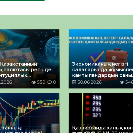
 Қазақстанның
Экономиканың негізгі
қ валютасы ретінде
салаларында жұмыспе
итуциялық
қамтылғандардың саны
беге ие болды
артуда
.2026
550
0
30.06.2026
54
станның
Қазақстанда халық көп