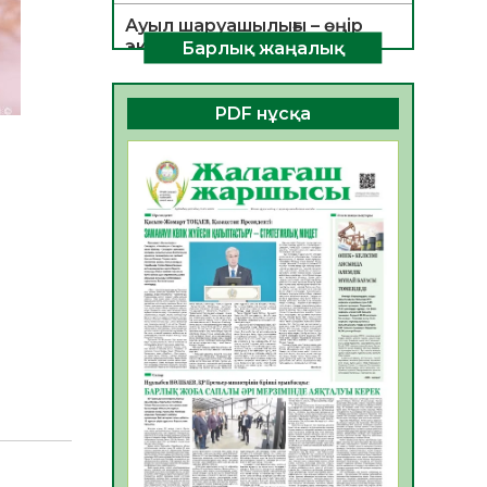
Ауыл шаруашылығы – өңір
экономикасының негізгі
Барлық жаңалық
тірегі
06.08.2026
35
0
PDF нұсқа
ҚОҒАМДЫҚ БЕЛСЕНДІЛІК –
ЕЛ ДАМУЫНЫҢ НЕГІЗІ
06.08.2026
32
0
ҚҰРЫЛТАЙ САЙЛАУЫ –
БОЛАШАҚҚА БАСТАР
ЖАУАПТЫ ТАҢДАУ
06.08.2026
35
0
Инфекциялық ауруларға
қарсы иммундау
жұмыстарының тиімділігі
06.08.2026
35
0
Көкжөтел ауруы туралы
06.08.2026
33
0