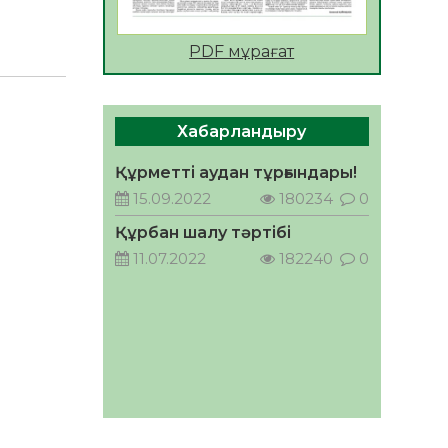
АПВ вакцинасы туралы
PDF мұрағат
мәлімет
06.08.2026
33
0
Open Air: Қызылорда
Хабарландыру
облысы полиция
департаменті 20 мыңнан
Құрметті аудан тұрғындары!
астам көрерменнің
06.08.2026
44
0
15.09.2022
180234
0
қауіпсіздігін қамтамасыз етті
ҚЫЗЫЛОРДАДА «САНАЛЫ
Құрбан шалу тәртібі
ҰРПАҚ – ЖАРҚЫН
11.07.2022
182240
0
БОЛАШАҚ» АТТЫ
КЕҢЕЙТІЛГЕН МӘЖІЛІС
05.08.2026
45
0
ӨТТІ
Қазақстан Орталық
Азиядағы көшуге ең қолайлы
ел атанды
05.08.2026
45
0
Өрт қауіпсіздігі талаптарын