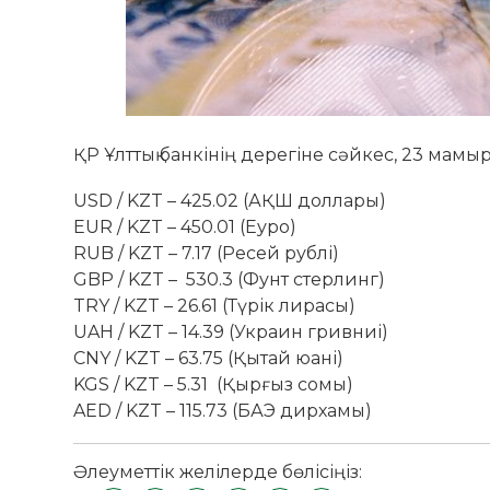
ҚР Ұлттық банкінің дерегіне сәйкес, 23 мам
USD / KZT – 425.02 (АҚШ доллары)
EUR / KZT – 450.01 (Еуро)
RUB / KZT – 7.17 (Ресей рублі)
GBP / KZT – 530.3 (Фунт стерлинг)
TRY / KZT – 26.61 (Түрік лирасы)
UAH / KZT – 14.39 (Украин гривниі)
CNY / KZT – 63.75 (Қытай юані)
KGS / KZT – 5.31 (Қырғыз сомы)
AED / KZT – 115.73 (БАЭ дирхамы)
Әлеуметтік желілерде бөлісіңіз: