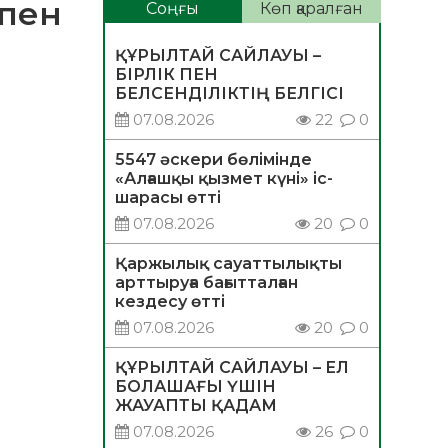
спен
Соңғы
Көп қаралған
ҚҰРЫЛТАЙ САЙЛАУЫ –
БІРЛІК ПЕН
БЕЛСЕНДІЛІКТІҢ БЕЛГІСІ
07.08.2026
22
0
5547 әскери бөлімінде
«Алғашқы қызмет күні» іс-
шарасы өтті
07.08.2026
20
0
Қаржылық сауаттылықты
арттыруға бағытталған
кездесу өтті
07.08.2026
20
0
ҚҰРЫЛТАЙ САЙЛАУЫ – ЕЛ
БОЛАШАҒЫ ҮШІН
ЖАУАПТЫ ҚАДАМ
07.08.2026
26
0