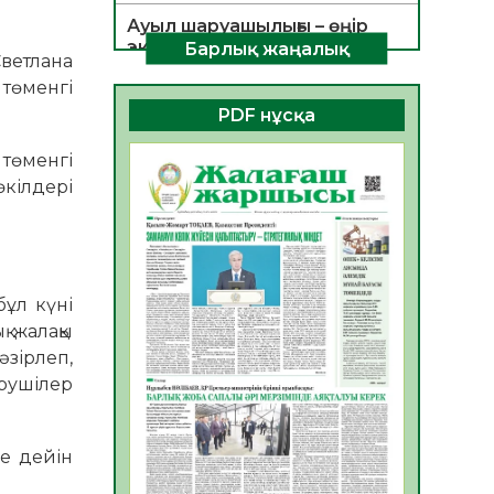
Ауыл шаруашылығы – өңір
экономикасының негізгі
Барлық жаңалық
Светлана
тірегі
 төменгі
06.08.2026
35
0
PDF нұсқа
ҚОҒАМДЫҚ БЕЛСЕНДІЛІК –
 төменгі
ЕЛ ДАМУЫНЫҢ НЕГІЗІ
өкілдері
06.08.2026
32
0
ҚҰРЫЛТАЙ САЙЛАУЫ –
БОЛАШАҚҚА БАСТАР
ЖАУАПТЫ ТАҢДАУ
бұл күні
06.08.2026
35
0
қ жалақы
Инфекциялық ауруларға
әзірлеп,
қарсы иммундау
ерушілер
жұмыстарының тиімділігі
06.08.2026
35
0
е дейін
Көкжөтел ауруы туралы
06.08.2026
33
0