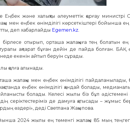
е Еңбек және халықты әлеуметтік қорғау министрі 
қы мен еңбек өнімділігі көрсеткіштері бойынша ең
айтты, деп хабарлайды
Egemen.kz
.
 бірлесе отырып, орташа жалақыға тең болатын ең
 туралы ақпарат бұған дейін де пайда болған. БАҚ 
неде екенін айтып беруін сұрады.
лы қолға алынады.
рташа жалақы мен еңбек өнімділігі пайдаланылады, 
зақстанда еңбек өнімділігі қандай болады, медианалы
айланысты болады. Келесі жылы біз бұл әдістемені 
дің серіктестеріміз де дамуға қатысады – жұмыс б
дың өздері», деді Светлана Жақыпова.
нша 2024 жылы ең төменгі жалақы 85 мың теңгег