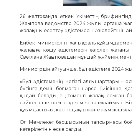
26 желтоқсанда өткен Үкіметтің брифингінд
Жақыпова ведомство 2024 жылы орташа жала
жалақыны есептеу әдістемесін әзірлейтінін 
Еңбек министрлігі халықаралық ұйымдармен
жалақыға көшу әдістемесін әзірлеп жатқаны
Светлана Жақыповадан мұндай жүйенің мәні 
Министрдің айтуынша, бұл әдістеме 2024 жы
«Бұл әдістеменің негізгі алғышарттары – о
бүгінге дейін болмаған нәрсе. Тиісінше, Қа
қандай болады, ең төменгі жалақы осыған б
сәйкесінше оны сіздермен талқылаймыз. Біз
қауымдастығы, кәсіподақтар және жұмысшылар
Ол Мемлекет басшысының тапсырмасы бойы
көтерілетінін еске салды.