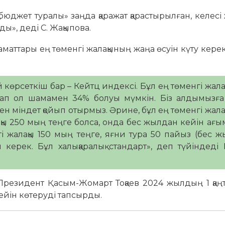
бюджет туралы» заңда қаражат қарастырылған, келес
ды», деді С. Жақыпова.
маттары ең төменгі жалақының жаңа өсуін күту кере
й көрсеткіш бар – Кейтц индексі. Бұл ең төменгі жал
стап ол шамамен 34% болуы мүмкін. Біз алдымызғ
ген міндет қойып отырмыз. Әрине, бұл ең төменгі жал
алақы 250 мың теңге болса, онда бес жылдан кейін ағ
і жалақы 150 мың теңге, яғни тура 50 пайыз (бес 
 керек. Бұл халықаралық стандарт», деп түйіндеді
 Президент Қасым-Жомарт Тоқаев 2024 жылдың 1 қа
ейін көтеруді тапсырды.