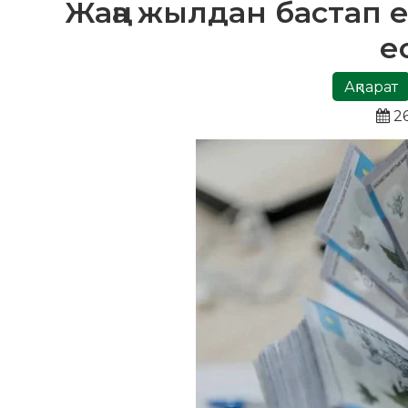
Жаңа жылдан бастап е
е
Ақпарат
26