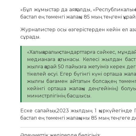
«Бұл жұмыстар да аяқталды, «Республикалық 
бастап ең төменгі жалақы 85 мың теңгені құрай
Журналистер осы өзгерістерден кейін ел аза
сұрады.
«Халықаралық стандарттарға сәйкес, мұнда
медианаға қатынасы. Келесі жылдан ба
жылға қарай 50 пайызға жетуіміз керек де
тікелей өсуі. Егер бүгінгі күні орташа ж
жылғы бағамен айтатын болсақ, ең төменг
кейінгі орташа жалақы деңгейінің) болуы
министрлігінің басшысы.
Еске салайық, 2023 жылдың 1 қыркүйегінде
бастап ең төменгі жалақыны 85 мың теңгеге д
Әлеуметтік желілерде бөлісіңіз: