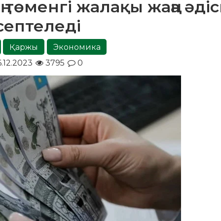
ң төменгі жалақы жаңа әді
септеледі
Қаржы
Экономика
.12.2023
3795
0