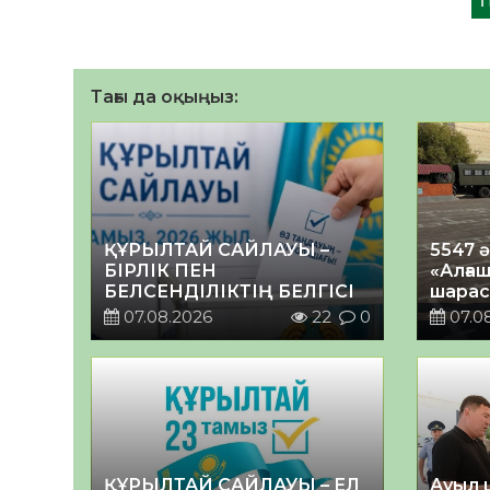
Тағы да оқыңыз:
ҚҰРЫЛТАЙ САЙЛАУЫ –
5547 
БІРЛІК ПЕН
«Алғаш
БЕЛСЕНДІЛІКТІҢ БЕЛГІСІ
шарас
07.08.2026
22
0
07.0
ҚҰРЫЛТАЙ САЙЛАУЫ – ЕЛ
Ауыл 