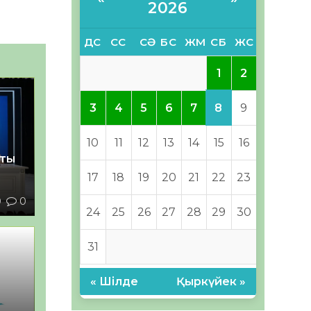
2026
ДС
СС
СӘ
БС
ЖМ
СБ
ЖС
1
2
8
3
4
5
6
7
9
10
11
12
13
14
15
16
қты
17
18
19
20
21
22
23
0
0
24
25
26
27
28
29
30
31
« Шілде
Қыркүйек »