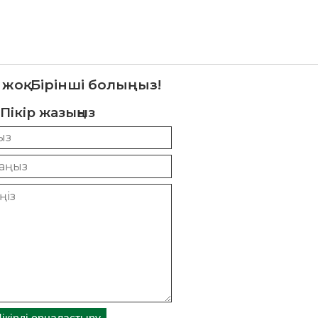
 жоқ. Бірінші болыңыз!
Пікір жазыңыз