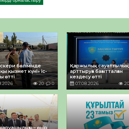
әскери бөлімінде
Қаржылық сауаттылы
қы қызмет күні» іс-
арттыруға бағытталған
ы өтті
кездесу өтті
8.2026
20
0
07.08.2026
2
шаруашылығы – өңір