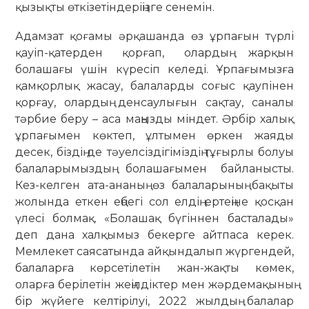
қызықты өткізетіндеріңізге сенемін.
Адамзат қоғамы әрқашанда өз ұрпағын түрлі
қауіп-қатерден қорғап, олардың жарқын
болашағы үшін күресіп келеді. Ұрпағымызға
қамқорлық жасау, балаларды соғыс қаупінен
қорғау, олардың денсаулығын сақтау, саналы
тәрбие беру – аса маңызды міндет. Әрбір халық
ұрпағымен көктеп, ұлтымен өркен жаяды
десек, біздің де тәуелсіздігіміздің тұғырлы болуы
балаларымыздың болашағымен байланысты.
Кез-келген ата-ананың өз балаларының бақыты
жолында еткен еңбегі сол елдің ертеңіне қосқан
үлесі болмақ. «Болашақ бүгіннен басталады»
деп дана халқымыз бекерге айтпаса керек.
Мемлекет саясатында айқындалып жүргендей,
балаларға көрсетілетін жан-жақты көмек,
оларға берілетін жеңілдіктер мен жәрдемақының
бір жүйеге келтірілуі, 2022 жылдың балалар