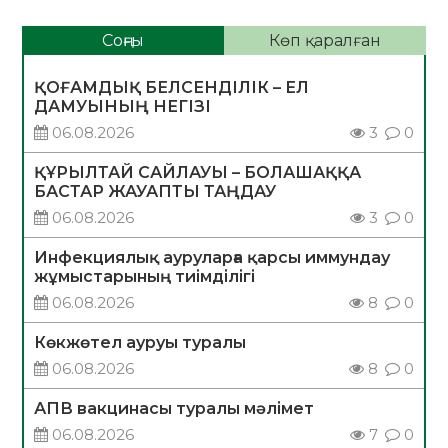
Соңғы
Көп қаралған
ҚОҒАМДЫҚ БЕЛСЕНДІЛІК – ЕЛ
ДАМУЫНЫҢ НЕГІЗІ
06.08.2026
3
0
ҚҰРЫЛТАЙ САЙЛАУЫ – БОЛАШАҚҚА
БАСТАР ЖАУАПТЫ ТАҢДАУ
06.08.2026
3
0
Инфекциялық ауруларға қарсы иммундау
жұмыстарының тиімділігі
06.08.2026
8
0
Көкжөтел ауруы туралы
06.08.2026
8
0
АПВ вакцинасы туралы мәлімет
06.08.2026
7
0