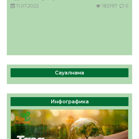
11.07.2022
182197
0
Сауалнама
Инфографика