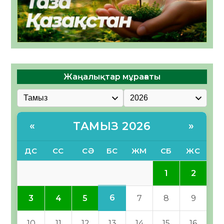
Жаңалықтар мұрағаты
ТАМЫЗ 2026
«
»
ДС
СС
СӘ
БС
ЖМ
СБ
ЖС
1
2
6
3
4
5
7
8
9
10
11
12
13
14
15
16