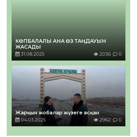
КӨПБАЛАЛЫ АНА ӨЗ ТАҢДАУЫН
ЖАСАДЫ
31.08.2025
2036
0
Жарқын жобалар жүзеге асқан
04.03.2025
2962
0