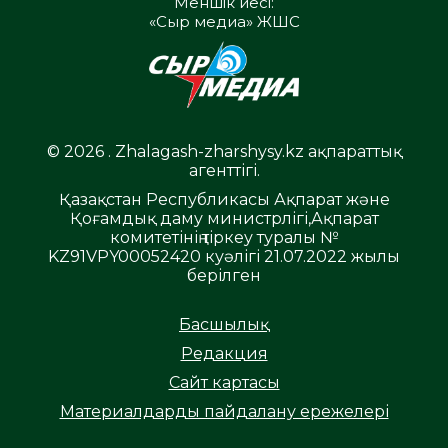
Меншік иесі:
«Сыр медиа» ЖШС
© 2026 . Zhalagash-zharshysy.kz ақпараттық
агенттігі.
Қазақстан Республикасы Ақпарат және
Қоғамдық даму министрлігі,Ақпарат
комитетінің тіркеу туралы №
KZ91VPY00052420 куәлігі 21.07.2022 жылы
берілген
Басшылық
Редакция
Сайт картасы
Материалдарды пайдалану ережелері