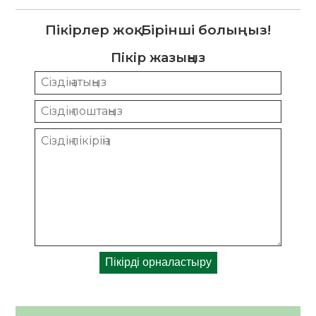
Пікірлер жоқ. Бірінші болыңыз!
Пікір жазыңыз