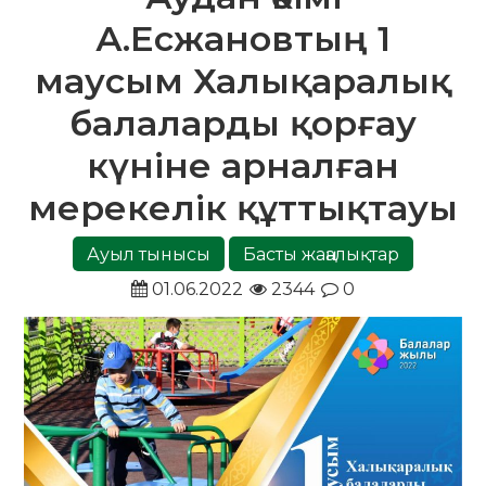
А.Есжановтың 1
маусым Халықаралық
балаларды қорғау
күніне арналған
мерекелік құттықтауы
Ауыл тынысы
Басты жаңалықтар
01.06.2022
2344
0