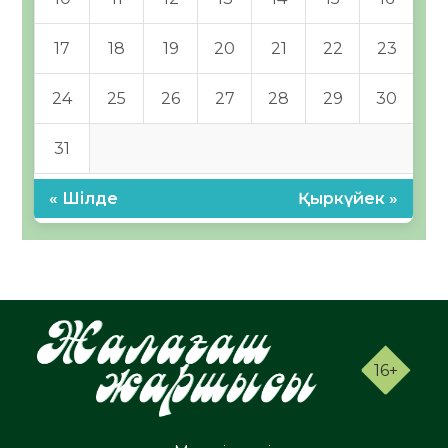
17
18
19
20
21
22
23
24
25
26
27
28
29
30
31
« Шілде
Қыркүйек »
16+