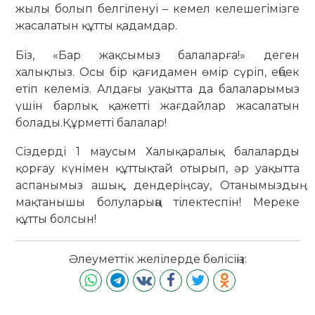
жылы болып белгіленуі – кемел келешегімізге
жасалатын құтты қадамдар.
Біз, «Бар жақсымыз балаларға!» деген
халықпыз. Осы бір қағидамен өмір сүріп, еңбек
етіп келеміз. Алдағы уақытта да балаларымыз
үшін барлық қажетті жағдайлар жасалатын
болады.Құрметті балалар!
Сіздерді 1 маусым Халықаралық балаларды
қорғау күнімен құттықтай отырып, әр уақытта
аспанымыз ашық, дендерің сау, Отанымыздың
мақтанышы болуларыңа тілектеспін! Мереке
құтты болсын!
Әлеуметтік желілерде бөлісіңіз: