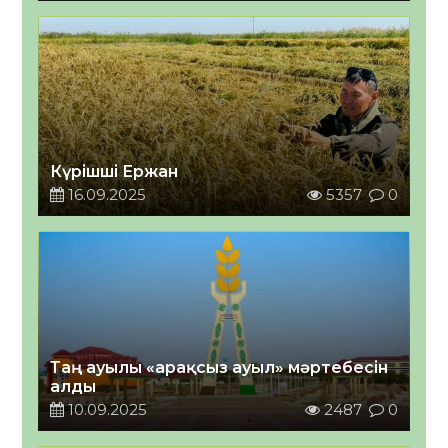
Күрішші Ержан
16.09.2025
5357
0
Таң ауылы «арақсыз ауыл» мәртебесін
алды
10.09.2025
2487
0