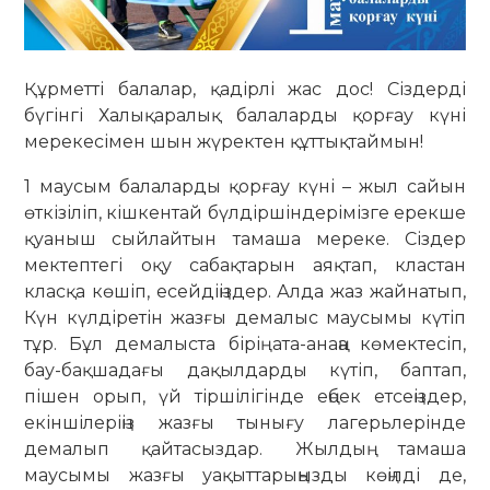
Құрметті балалар, қадірлі жас дос! Сіздерді
бүгінгі Халықаралық балаларды қорғау күні
мерекесімен шын жүректен құттықтаймын!
1 маусым балаларды қорғау күні – жыл сайын
өткізіліп, кішкентай бүлдіршіндерімізге ерекше
қуаныш сыйлайтын тамаша мереке. Сіздер
мектептегі оқу сабақтарын аяқтап, кластан
класқа көшіп, есейдіңіздер. Алда жаз жайнатып,
Күн күлдіретін жазғы демалыс маусымы күтіп
тұр. Бұл демалыста бірің ата-анаңа көмектесіп,
бау-бақшадағы дақылдарды күтіп, баптап,
пішен орып, үй тіршілігінде еңбек етсеңіздер,
екіншілеріңіз жазғы тынығу лагерьлерінде
демалып қайтасыздар. Жылдың тамаша
маусымы жазғы уақыттарыңызды көңілді де,