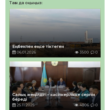
Тағы да оқыңыз:
Еңбекпен еңсе тіктеген
06.01.2026
3500
0
Салық жеңілдігі – кәсіпкерлікке серпін
береді
25.11.2025
4006
0