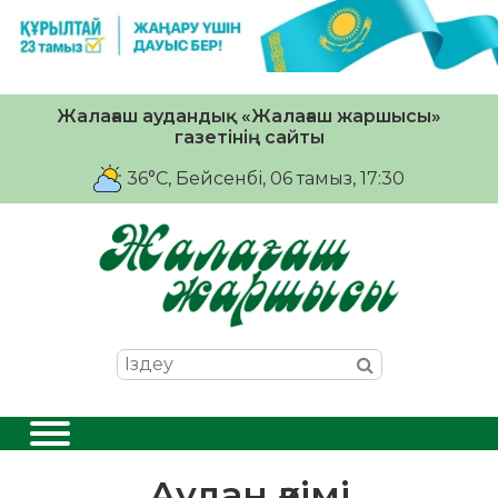
Жалағаш аудандық «Жалағаш жаршысы»
газетінің сайты
36°C
, Бейсенбі, 06 тамыз, 17:30
Аудан әкімі