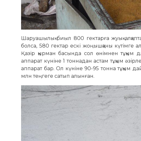
Шаруашылық биыл 800 гектарға жуық алқап
болса, 580 гектар ескі жоңышқаны күтімге а
Қазір қырман басында сол өнімнен тұқым 
аппарат күніне 1 тоннадан астам тұқым әзі
аппарат бар. Ол күніне 90-95 тонна тұқым д
млн теңгеге сатып алынған.