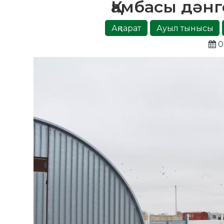
Қамбасы дән
Ақпарат
Ауыл тынысы
0