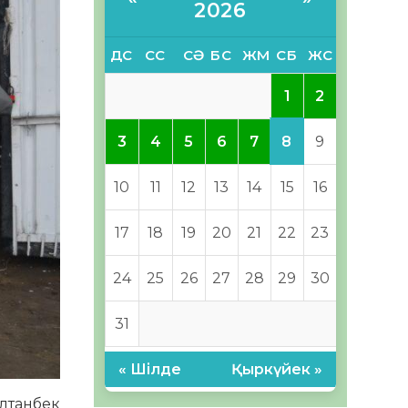
2026
ДС
СС
СӘ
БС
ЖМ
СБ
ЖС
1
2
8
3
4
5
6
7
9
10
11
12
13
14
15
16
17
18
19
20
21
22
23
24
25
26
27
28
29
30
31
« Шілде
Қыркүйек »
ұлтанбек