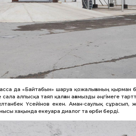
 асса да «Байтабын» шаруа қожалығының қырман 
 сала алпысқа таяп қалған ағамызды әңгімеге тарт
танбек Үсейінов екен. Аман-саулық сұрасып, жө
нысы хақында екеуара диалог та өрби берді.