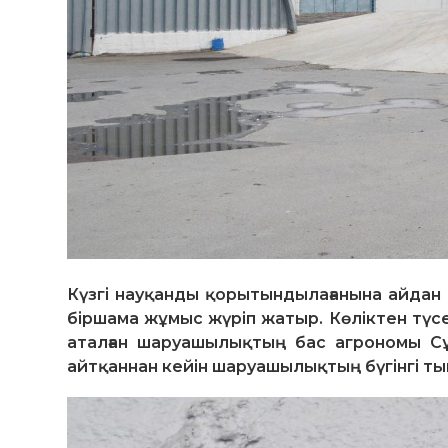
Күзгі науқанды қорытындылағанына айдан
біршама жұмыс жүріп жатыр. Көліктен түсе
аталған шаруашылықтың бас агрономы Сұл
айтқаннан кейін шаруашылықтың бүгінгі ты