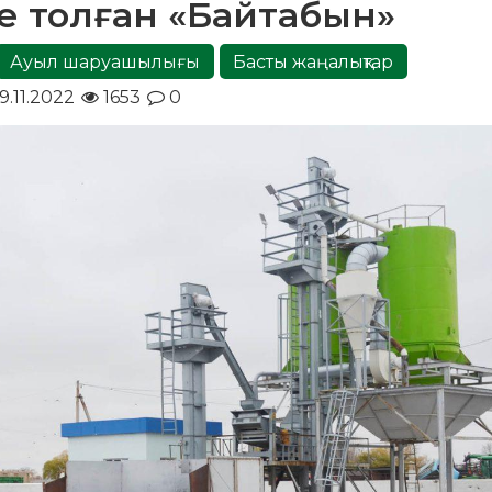
ге толған «Байтабын»
Ауыл шаруашылығы
Басты жаңалықтар
9.11.2022
1653
0