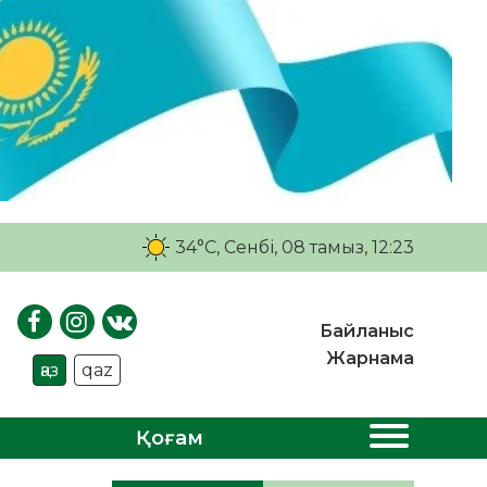
34°C
, Сенбі, 08 тамыз, 12:23
Байланыс
Жарнама
қаз
qaz
Қоғам