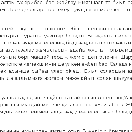
 астам тәжірибесі бар Жайлау Ниязшаев та биыл ая
. Десе де ол әріптесі екеуі туындаған мәселеге тө
бірегейі – күріш. Тіпті жерге себілгеннен жинап алға
стырып тұратын уақыттар болады. Бірақ негізгі қорег
отырған аяқсу мәселесінің бізді ааңдатып отырғаны
ы қазу, тазалау жұмыстарын ұдайы жүргізіп отырам
 Мұның бәрі маңдай тердің жемісі деп білемін. Ша
етістікте көмекшімнің де үлкен еңбегі бар. Салада 
к қосымша сыйақы үлестіріледі. Биыл солардың қа
лы да алдымызға жоғары меже қойып, содан шығуға
аруашылықтардың ешқайсысын айналып өткен жоқ. Уақ
ер жылы мұндай мәселе қайталанбаса, «Байтабын» 
 мұны көтергенімен, алда аяқ су мәселесі қалай болад
.
ұрғынын жұмыспен қамтып отыр. 3 өндіріс бригада