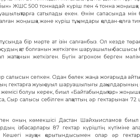
ын» ЖШС 500 тоннадай күріш пен 4 тонна жоңышқа 
аруашылықтарға сатылады екен. Өнім сапасында мін
ған жоңышқа және күріш тұқымдары қолдан-қолға ти
ұсында бір мәрте ат ізін салғанбыз. Ол кезде төра
қ судың қат болғанын жеткізген шаруашылық басшысы
 жатқанын жеткізген. Бүгін агроном берген мәлім
Сыр салысын сепкен. Одан бөлек жаңа жоғарыда айт
 мың гектарға жуық ауыл шаруашылығы дақылдарының 
ің жемісі болуы керек, биыл «Байтабындықтар» жоңыш
а, Сыр салысы себілген алқаптың әр гектарынан 72
ен оның көмекшісі Дастан Шайхыисламов биыл 
дың ізбасарлары 87 гектар күріштің күтіміне ал
ұр. Кешегі науқан қорытындысымен олар әр гекта