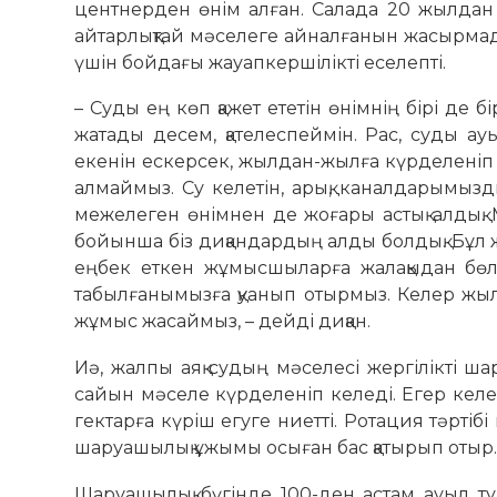
центнерден өнім алған. Салада 20 жылдан
айтарлықтай мәселеге айналғанын жасырмады
үшін бойдағы жауапкершілікті еселепті.
– Суды ең көп қажет ететін өнімнің бірі де 
жатады десем, қателеспеймін. Рас, суды ауы
екенін ескерсек, жылдан-жылға күрделеніп 
алмаймыз. Су келетін, арық, каналдарымызд
межелеген өнімнен де жоғары астық алдық.
бойынша біз диқандардың алды болдық. Бұл ж
еңбек еткен жұмысшыларға жалақыдан бөле
табылғанымызға қуанып отырмыз. Келер жы
жұмыс жасаймыз, – дейді диқан.
Иә, жалпы аяқ судың мәселесі жергілікті ш
сайын мәселе күрделеніп келеді. Егер кел
гектарға күріш егуге ниетті. Ротация тәртібі
шаруашылық ұжымы осыған бас қатырып отыр
Шаруашылық бүгінде 100-ден астам ауыл т