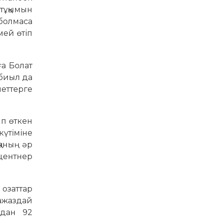
тұқымын
 болмаса
мей өтіп
ға Болат
 биыл да
еттерге
ып өткен
күтіміне
қаның әр
 центнер
озаттар
ажаздай
рдан 92