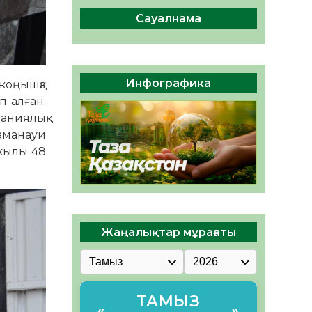
сақтау – әр азаматтың
міндеті
Сауалнама
05.08.2026
49
0
Руслан Рүстемұлы облыс
әкімінің кеңесшісі болып
Инфографика
жоңышқа
тағайындалды
п алған.
05.08.2026
46
0
аниялық
заманауи
 жылы 48
Жаңалықтар мұрағаты
ТАМЫЗ
«
»