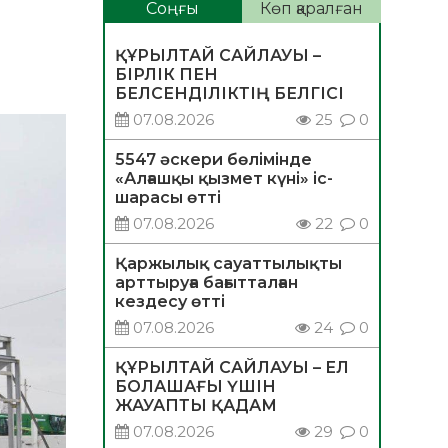
Соңғы
Көп қаралған
ҚҰРЫЛТАЙ САЙЛАУЫ –
БІРЛІК ПЕН
БЕЛСЕНДІЛІКТІҢ БЕЛГІСІ
07.08.2026
25
0
5547 әскери бөлімінде
«Алғашқы қызмет күні» іс-
шарасы өтті
07.08.2026
22
0
Қаржылық сауаттылықты
арттыруға бағытталған
кездесу өтті
07.08.2026
24
0
ҚҰРЫЛТАЙ САЙЛАУЫ – ЕЛ
БОЛАШАҒЫ ҮШІН
ЖАУАПТЫ ҚАДАМ
07.08.2026
29
0