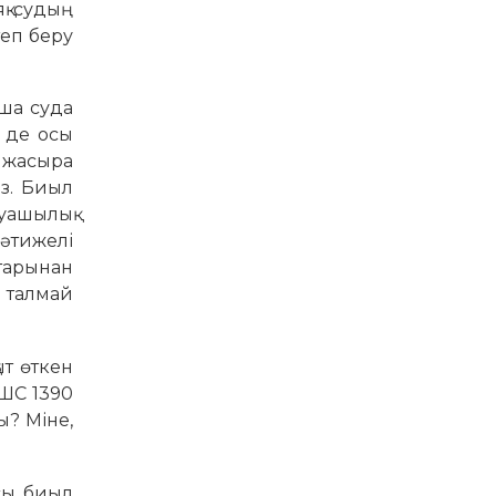
қ судың
теп беру
нша суда
і де осы
н жасыра
ыз. Биыл
руашылық
нәтижелі
тарынан
 талмай
ыт өткен
ЖШС 1390
ы? Міне,
сы биыл