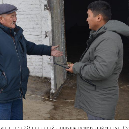
 күріш пен 20 тоннадай жоңышқа тұқымы дайын тұр. С