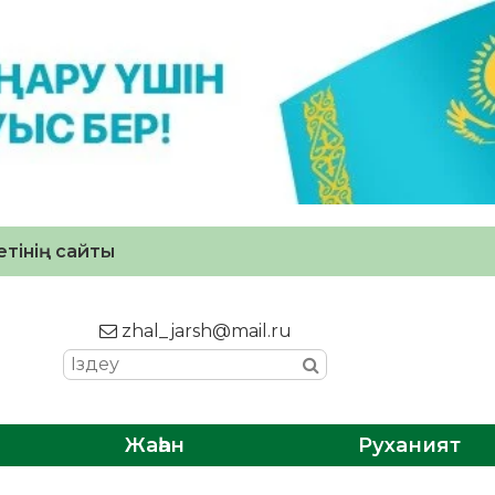
тінің сайты
zhal_jarsh@mail.ru
Жаһан
Руханият