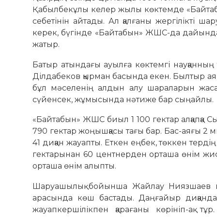
Қабылбекұлы келер жылы көктемде «Байтаб
себетінін айтады. Ал қалғаны жергілікті ш
керек, бүгінде «Байтабын» ЖШС-да дайындал
жатыр.
Батыр атындағы ауылға көктемгі науқанның т
Ділдабеков қырман басында екен. Былтыр ая
бұл мәселенің алдын алу шараларын жасап
сүйенсек, жұмысында нәтиже бар сыңайлы.
«Байтабын» ЖШС биыл 1 100 гектар алқапқа 
790 гектар жоңышқасы тағы бар. Бас-аяғы 2
41 диқан жауапты. Еткен еңбек, төккен терд
гектарынан 60 центнерден орташа өнім жис
орташа өнім алыпты.
Шаруашылық бойынша Жайлау Ниязшаев п
арасында көш бастады. Даңғайыр диқандар
жауапкершілікпен қарағаны көрініп-ақ т