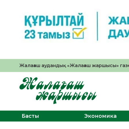
Жалағаш аудандық «Жалағаш жаршысы» газе
Басты
Экономика