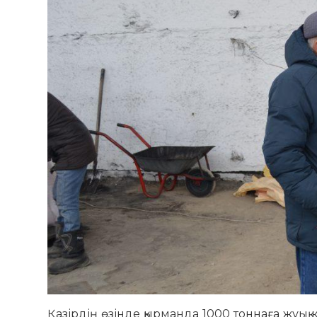
Қазірдің өзінде қырманда 1000 тоннаға жуық