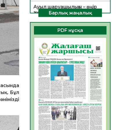
Ауыл шаруашылығы – өңір
экономикасының негізгі
Барлық жаңалық
тірегі
06.08.2026
38
0
PDF нұсқа
ҚОҒАМДЫҚ БЕЛСЕНДІЛІК –
ЕЛ ДАМУЫНЫҢ НЕГІЗІ
06.08.2026
35
0
ҚҰРЫЛТАЙ САЙЛАУЫ –
БОЛАШАҚҚА БАСТАР
ЖАУАПТЫ ТАҢДАУ
06.08.2026
37
0
басында
Инфекциялық ауруларға
тық. Бұл
қарсы иммундау
німізді
жұмыстарының тиімділігі
06.08.2026
39
0
Көкжөтел ауруы туралы
06.08.2026
35
0