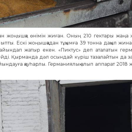
тан жоңышқа өнімін жиған. Оның 210 гектары жаңа 
лыпты. Ескі жоңышқадан тұқымға 39 тонна дақыл жина
дайындап жатыр екен. «Пиктус» деп аталатын герм
рлейді. Қырманда дәл осындай күріш тазалайтын да 
айындауға қауһарлы. Германиялық алып аппарат 2018