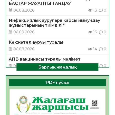
БАСТАР ЖАУАПТЫ ТАҢДАУ
06.08.2026
13
0
Инфекциялық ауруларға қарсы иммундау
жұмыстарының тиімділігі
06.08.2026
15
0
Көкжөтел ауруы туралы
06.08.2026
14
0
АПВ вакцинасы туралы мәлімет
06.08.2026
14
0
Барлық жаңалық
Open Air: Қызылорда облысы полиция
департаменті 20 мыңнан астам
PDF нұсқа
көрерменнің қауіпсіздігін қамтамасыз етті
06.08.2026
17
0
ҚЫЗЫЛОРДАДА «САНАЛЫ ҰРПАҚ –
ЖАРҚЫН БОЛАШАҚ» АТТЫ КЕҢЕЙТІЛГЕН
МӘЖІЛІС ӨТТІ