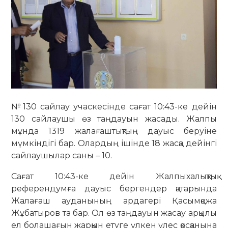
№130 сайлау учаскесінде сағат 10:43-ке дейін
130 сайлаушы өз таңдауын жасады. Жалпы
мұнда 1319 жалағаштықтың дауыс беруіне
мүмкіндігі бар. Олардың ішінде 18 жасқа дейінгі
сайлаушылар саны – 10.
Сағат 10:43-ке дейін Жалпыхалықтық
референдумға дауыс бергендер қатарында
Жалағаш ауданының ардагері Қасымқожа
Жұбатыров та бар. Ол өз таңдауын жасау арқылы
ел болашағын жарқын етуге үлкен үлес қосқанына