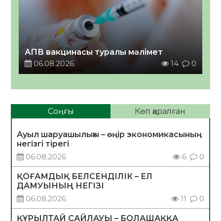
АПВ вакцинасы туралы мәлімет
06.08.2026
14
0
Соңғы
Көп қаралған
Ауыл шаруашылығы – өңір экономикасының
негізгі тірегі
06.08.2026
6
0
ҚОҒАМДЫҚ БЕЛСЕНДІЛІК – ЕЛ
ДАМУЫНЫҢ НЕГІЗІ
06.08.2026
11
0
ҚҰРЫЛТАЙ САЙЛАУЫ – БОЛАШАҚҚА