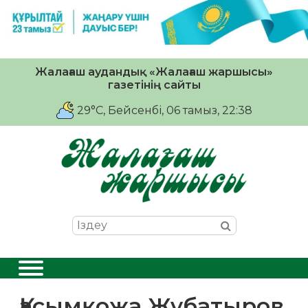
Жалағаш аудандық «Жалағаш жаршысы»
газетінің сайты
29°C
, Бейсенбі, 06 тамыз, 22:38
Қасымқожа Жұбатыров,