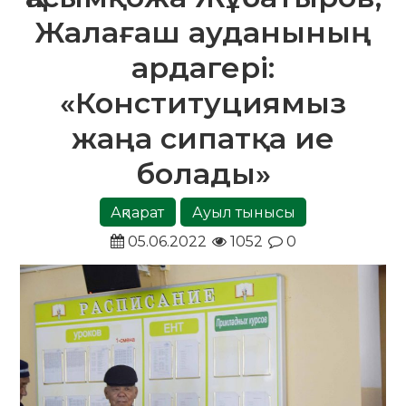
Жалағаш ауданының
ардагері:
«Конституциямыз
жаңа сипатқа ие
болады»
Ақпарат
Ауыл тынысы
05.06.2022
1052
0