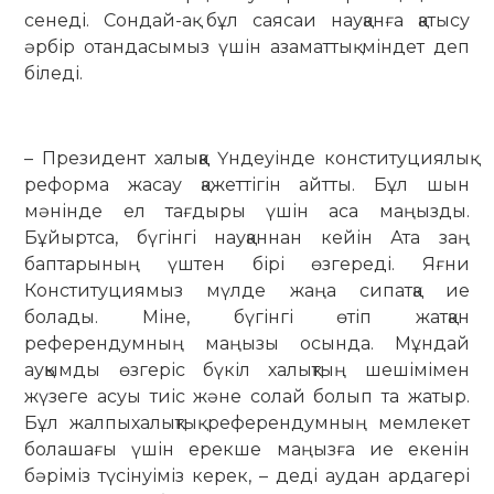
сенеді. Сондай-ақ бұл саясаи науқанға қатысу
әрбір отандасымыз үшін азаматтық міндет деп
біледі.
– Президент халыққа Үндеуінде конституциялық
реформа жасау қажеттігін айтты. Бұл шын
мәнінде ел тағдыры үшін аса маңызды.
Бұйыртса, бүгінгі науқаннан кейін Ата заң
баптарының үштен бірі өзге­реді. Яғни
Конституциямыз мүлде жаңа сипатқа ие
болады. Міне, бүгінгі өтіп жатқан
референдумның маңызы осында. Мұндай
ауқымды өзгеріс бүкіл халықтың шешімімен
жүзеге асуы тиіс және солай болып та жатыр.
Бұл жалпыхалықтық референдумның мемлекет
болашағы үшін ерекше маңызға ие екенін
бәріміз түсінуіміз керек, – деді аудан ардагері