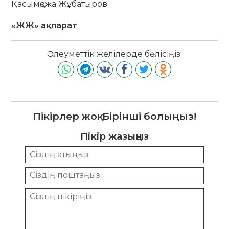
Қасымқожа Жұбатыров.
«ЖЖ» ақпарат
Әлеуметтік желілерде бөлісіңіз:
Пікірлер жоқ. Бірінші болыңыз!
Пікір жазыңыз