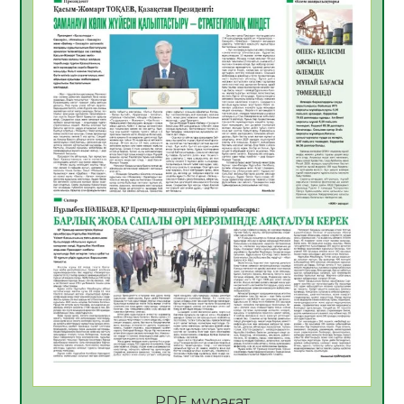
05.08.2026
28
0
Қазақстан Орталық Азиядағы көшуге ең
қолайлы ел атанды
05.08.2026
30
0
Өрт қауіпсіздігі талаптарын сақтау – әр
азаматтың міндеті
05.08.2026
30
0
Руслан Рүстемұлы облыс әкімінің
кеңесшісі болып тағайындалды
05.08.2026
26
0
Цифрландыру саласын дамыту аясында
салынатын жаңа орталықтың жобасы
талқыланды
05.08.2026
26
0
Алғашқы цифрлық жасанды интеллект
құралдарының таныстырылымы өтті
PDF мұрағат