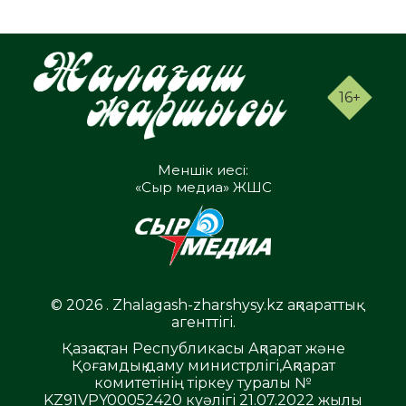
16+
Меншік иесі:
«Сыр медиа» ЖШС
© 2026 . Zhalagash-zharshysy.kz ақпараттық
агенттігі.
Қазақстан Республикасы Ақпарат және
Қоғамдық даму министрлігі,Ақпарат
комитетінің тіркеу туралы №
KZ91VPY00052420 куәлігі 21.07.2022 жылы