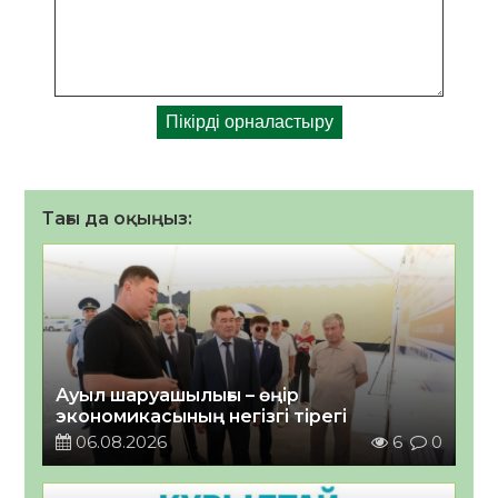
Тағы да оқыңыз:
Ауыл шаруашылығы – өңір
экономикасының негізгі тірегі
06.08.2026
6
0