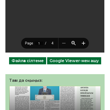
Файлға сілтеме
Google Viewer-мен ашу
Тағы да оқыңыз: