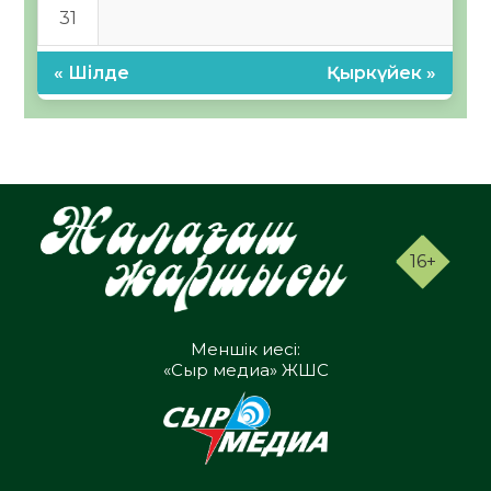
31
« Шілде
Қыркүйек »
16+
Меншік иесі:
«Сыр медиа» ЖШС