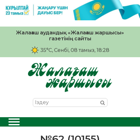
Жалағаш аудандық «Жалағаш жаршысы»
газетінің сайты
35°C
, Сенбі, 08 тамыз, 18:28
№62 (10155)