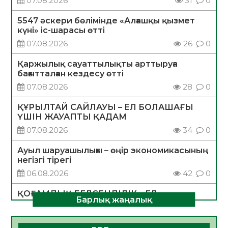
07.08.2026
31
0
5547 әскери бөлімінде «Алғашқы қызмет
күні» іс-шарасы өтті
07.08.2026
26
0
Қаржылық сауаттылықты арттыруға
бағытталған кездесу өтті
07.08.2026
28
0
ҚҰРЫЛТАЙ САЙЛАУЫ – ЕЛ БОЛАШАҒЫ
ҮШІН ЖАУАПТЫ ҚАДАМ
07.08.2026
34
0
Ауыл шаруашылығы – өңір экономикасының
негізгі тірегі
06.08.2026
42
0
ҚОҒАМДЫҚ БЕЛСЕНДІЛІК – ЕЛ
Барлық жаңалық
ДАМУЫНЫҢ НЕГІЗІ
06.08.2026
39
0