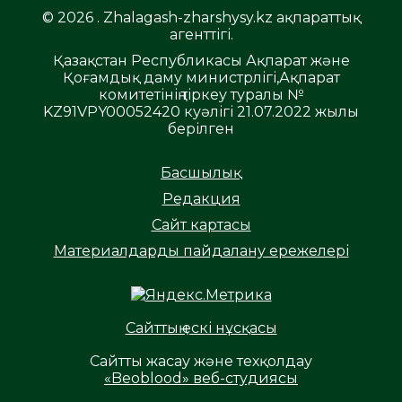
© 2026 . Zhalagash-zharshysy.kz ақпараттық
агенттігі.
Қазақстан Республикасы Ақпарат және
Қоғамдық даму министрлігі,Ақпарат
комитетінің тіркеу туралы №
KZ91VPY00052420 куәлігі 21.07.2022 жылы
берілген
Басшылық
Редакция
Сайт картасы
Материалдарды пайдалану ережелері
Сайттың ескі нұсқасы
Сайтты жасау және техқолдау
«Beoblood» веб-студиясы