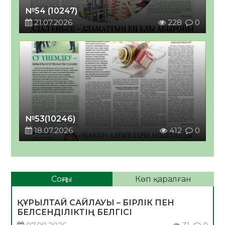
№54 (10247)
21.07.2026
228
0
№53(10246)
18.07.2026
412
0
Соңғы
Көп қаралған
ҚҰРЫЛТАЙ САЙЛАУЫ – БІРЛІК ПЕН
БЕЛСЕНДІЛІКТІҢ БЕЛГІСІ