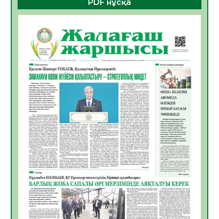
PDF нұсқа
ҚҰРЫЛТАЙ САЙЛАУЫ – БОЛАШАҚҚА
БАСТАР ЖАУАПТЫ ТАҢДАУ
06.08.2026
41
0
Инфекциялық ауруларға қарсы иммундау
жұмыстарының тиімділігі
06.08.2026
44
0
Көкжөтел ауруы туралы
06.08.2026
39
0
АПВ вакцинасы туралы мәлімет
06.08.2026
39
0
Open Air: Қызылорда облысы полиция
департаменті 20 мыңнан астам
көрерменнің қауіпсіздігін қамтамасыз етті
06.08.2026
51
0
ҚЫЗЫЛОРДАДА «САНАЛЫ ҰРПАҚ –
ЖАРҚЫН БОЛАШАҚ» АТТЫ КЕҢЕЙТІЛГЕН