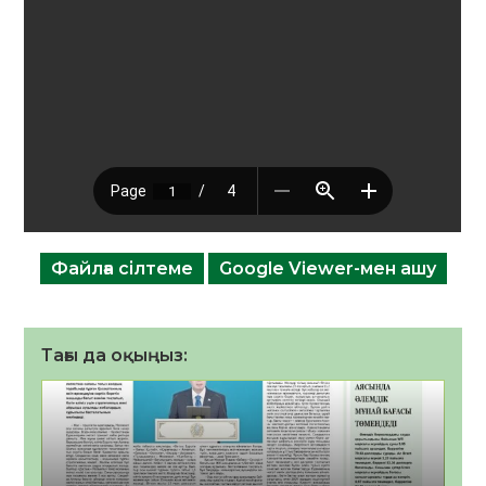
Файлға сілтеме
Google Viewer-мен ашу
Тағы да оқыңыз: