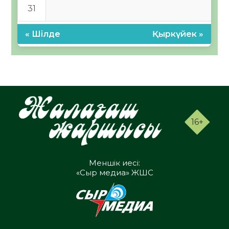
31
« Шілде
Қыркүйек »
16+
Меншік иесі:
«Сыр медиа» ЖШС