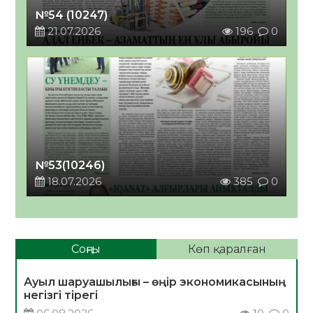
№54 (10247)
21.07.2026
196
0
№53(10246)
18.07.2026
385
0
Соңғы
Көп қаралған
Ауыл шаруашылығы – өңір экономикасының
негізгі тірегі