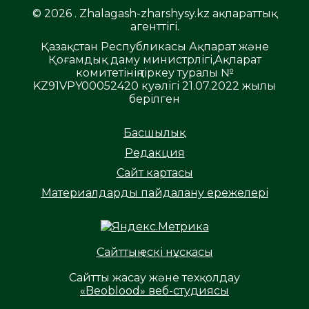
© 2026 . Zhalagash-zharshysy.kz ақпараттық
агенттігі.
Қазақстан Республикасы Ақпарат және
Қоғамдық даму министрлігі,Ақпарат
комитетінің тіркеу туралы №
KZ91VPY00052420 куәлігі 21.07.2022 жылы
берілген
Басшылық
Редакция
Сайт картасы
Материалдарды пайдалану ережелері
Сайттың ескі нұсқасы
Сайтты жасау және техқолдау
«Beoblood» веб-студиясы