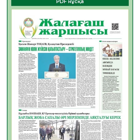
PDF нұсқа
көрерменнің қауіпсіздігін қамтамасыз етті
06.08.2026
24
0
ҚЫЗЫЛОРДАДА «САНАЛЫ ҰРПАҚ –
ЖАРҚЫН БОЛАШАҚ» АТТЫ КЕҢЕЙТІЛГЕН
МӘЖІЛІС ӨТТІ
05.08.2026
30
0
Қазақстан Орталық Азиядағы көшуге ең
қолайлы ел атанды
05.08.2026
32
0
Өрт қауіпсіздігі талаптарын сақтау – әр
азаматтың міндеті
05.08.2026
32
0
Руслан Рүстемұлы облыс әкімінің
кеңесшісі болып тағайындалды
05.08.2026
29
0
Цифрландыру саласын дамыту аясында