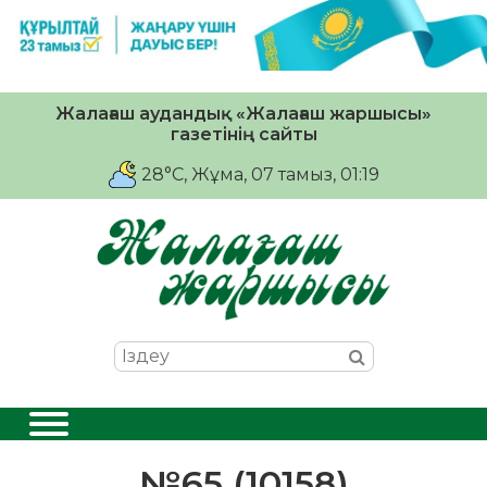
Жалағаш аудандық «Жалағаш жаршысы»
газетінің сайты
28°C
, Жұма, 07 тамыз, 01:19
№65 (10158)