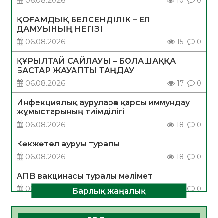
06.08.2026
10
0
ҚОҒАМДЫҚ БЕЛСЕНДІЛІК – ЕЛ
ДАМУЫНЫҢ НЕГІЗІ
06.08.2026
15
0
ҚҰРЫЛТАЙ САЙЛАУЫ – БОЛАШАҚҚА
БАСТАР ЖАУАПТЫ ТАҢДАУ
06.08.2026
17
0
Инфекциялық ауруларға қарсы иммундау
жұмыстарының тиімділігі
06.08.2026
18
0
Көкжөтел ауруы туралы
06.08.2026
18
0
АПВ вакцинасы туралы мәлімет
06.08.2026
17
0
Барлық жаңалық
Open Air: Қызылорда облысы полиция
департаменті 20 мыңнан астам