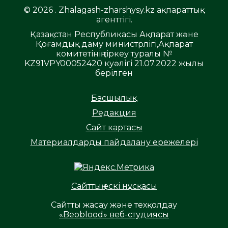
© 2026 . Zhalagash-zharshysy.kz ақпараттық
агенттігі.
Қазақстан Республикасы Ақпарат және
Қоғамдық даму министрлігі,Ақпарат
комитетінің тіркеу туралы №
KZ91VPY00052420 куәлігі 21.07.2022 жылы
берілген
Басшылық
Редакция
Сайт картасы
Материалдарды пайдалану ережелері
Сайттың ескі нұсқасы
Сайтты жасау және техқолдау
«Beoblood» веб-студиясы