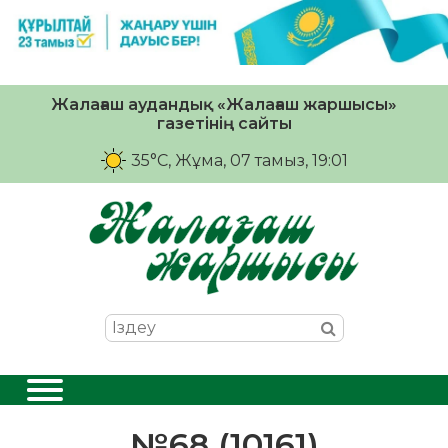
Жалағаш аудандық «Жалағаш жаршысы»
газетінің сайты
35°C
, Жұма, 07 тамыз, 19:01
№68 (10161)