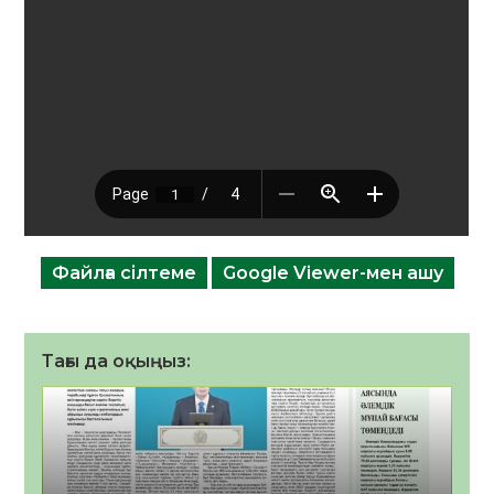
Файлға сілтеме
Google Viewer-мен ашу
Тағы да оқыңыз: