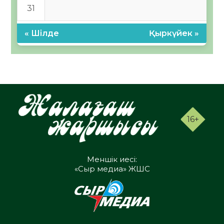
31
« Шілде
Қыркүйек »
16+
Меншік иесі:
«Сыр медиа» ЖШС