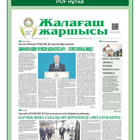
PDF нұсқа
ҚҰРЫЛТАЙ САЙЛАУЫ – БОЛАШАҚҚА
БАСТАР ЖАУАПТЫ ТАҢДАУ
06.08.2026
27
0
Инфекциялық ауруларға қарсы иммундау
жұмыстарының тиімділігі
06.08.2026
28
0
Көкжөтел ауруы туралы
06.08.2026
25
0
АПВ вакцинасы туралы мәлімет
06.08.2026
26
0
Open Air: Қызылорда облысы полиция
департаменті 20 мыңнан астам
көрерменнің қауіпсіздігін қамтамасыз етті
06.08.2026
38
0
ҚЫЗЫЛОРДАДА «САНАЛЫ ҰРПАҚ –
ЖАРҚЫН БОЛАШАҚ» АТТЫ КЕҢЕЙТІЛГЕН