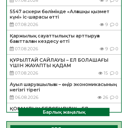
07.08.2026
9
0
5547 әскери бөлімінде «Алғашқы қызмет
күні» іс-шарасы өтті
07.08.2026
9
0
Қаржылық сауаттылықты арттыруға
бағытталған кездесу өтті
07.08.2026
9
0
ҚҰРЫЛТАЙ САЙЛАУЫ – ЕЛ БОЛАШАҒЫ
ҮШІН ЖАУАПТЫ ҚАДАМ
07.08.2026
15
0
Ауыл шаруашылығы – өңір экономикасының
негізгі тірегі
06.08.2026
26
0
ҚОҒАМДЫҚ БЕЛСЕНДІЛІК – ЕЛ
Барлық жаңалық
ДАМУЫНЫҢ НЕГІЗІ
06.08.2026
24
0