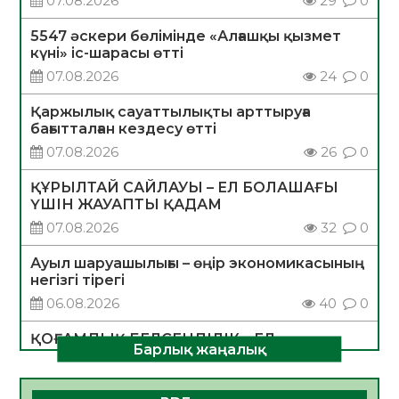
07.08.2026
29
0
5547 әскери бөлімінде «Алғашқы қызмет
күні» іс-шарасы өтті
07.08.2026
24
0
Қаржылық сауаттылықты арттыруға
бағытталған кездесу өтті
07.08.2026
26
0
ҚҰРЫЛТАЙ САЙЛАУЫ – ЕЛ БОЛАШАҒЫ
ҮШІН ЖАУАПТЫ ҚАДАМ
07.08.2026
32
0
Ауыл шаруашылығы – өңір экономикасының
негізгі тірегі
06.08.2026
40
0
ҚОҒАМДЫҚ БЕЛСЕНДІЛІК – ЕЛ
Барлық жаңалық
ДАМУЫНЫҢ НЕГІЗІ
06.08.2026
37
0