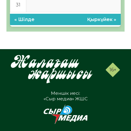
31
« Шілде
Қыркүйек »
16+
Меншік иесі:
«Сыр медиа» ЖШС