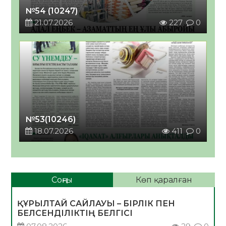
№54 (10247)
21.07.2026
227
0
№53(10246)
18.07.2026
411
0
Соңғы
Көп қаралған
ҚҰРЫЛТАЙ САЙЛАУЫ – БІРЛІК ПЕН
БЕЛСЕНДІЛІКТІҢ БЕЛГІСІ