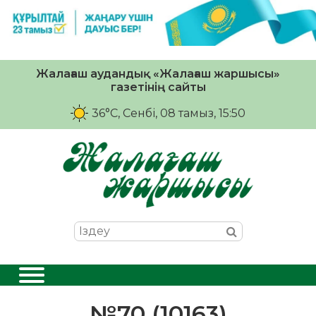
Жалағаш аудандық «Жалағаш жаршысы»
газетінің сайты
36°C
, Сенбі, 08 тамыз, 15:50
№70 (10163)