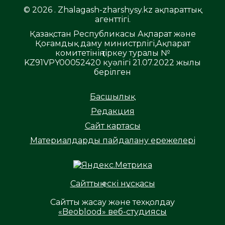
© 2026 . Zhalagash-zharshysy.kz ақпараттық
агенттігі.
Қазақстан Республикасы Ақпарат және
Қоғамдық даму министрлігі,Ақпарат
комитетінің тіркеу туралы №
KZ91VPY00052420 куәлігі 21.07.2022 жылы
берілген
Басшылық
Редакция
Сайт картасы
Материалдарды пайдалану ережелері
Сайттың ескі нұсқасы
Сайтты жасау және техқолдау
«Beoblood» веб-студиясы