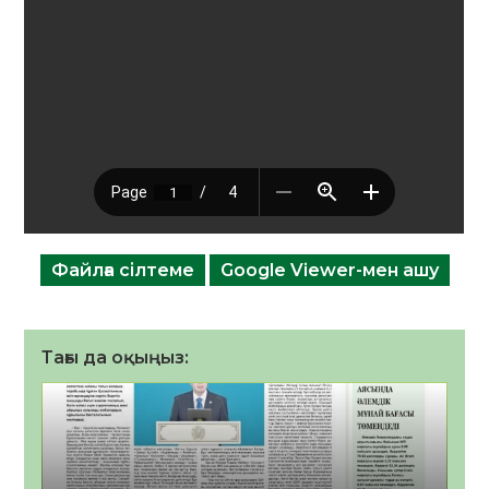
Файлға сілтеме
Google Viewer-мен ашу
Тағы да оқыңыз: