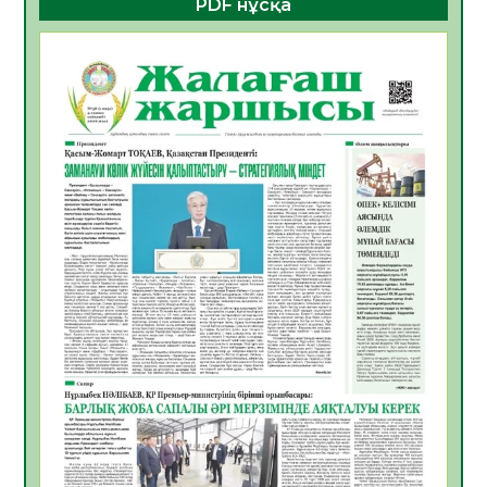
PDF нұсқа
ҚҰРЫЛТАЙ САЙЛАУЫ – БОЛАШАҚҚА
БАСТАР ЖАУАПТЫ ТАҢДАУ
06.08.2026
39
0
Инфекциялық ауруларға қарсы иммундау
жұмыстарының тиімділігі
06.08.2026
41
0
Көкжөтел ауруы туралы
06.08.2026
37
0
АПВ вакцинасы туралы мәлімет
06.08.2026
37
0
Open Air: Қызылорда облысы полиция
департаменті 20 мыңнан астам
көрерменнің қауіпсіздігін қамтамасыз етті
06.08.2026
49
0
ҚЫЗЫЛОРДАДА «САНАЛЫ ҰРПАҚ –
ЖАРҚЫН БОЛАШАҚ» АТТЫ КЕҢЕЙТІЛГЕН