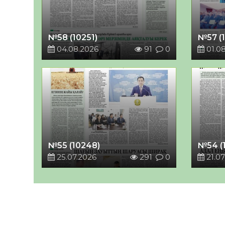
№58 (10251)
№57 (
04.08.2026
91
0
01.0
№55 (10248)
№54 (
25.07.2026
291
0
21.07