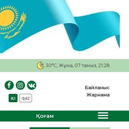
30°C
, Жұма, 07 тамыз, 21:28
Байланыс
Жарнама
қаз
qaz
Қоғам