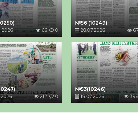
10250)
№56 (10249)
8.2026
66
0
28.07.2026
6
10247)
№53(10246)
.2026
212
0
18.07.2026
39