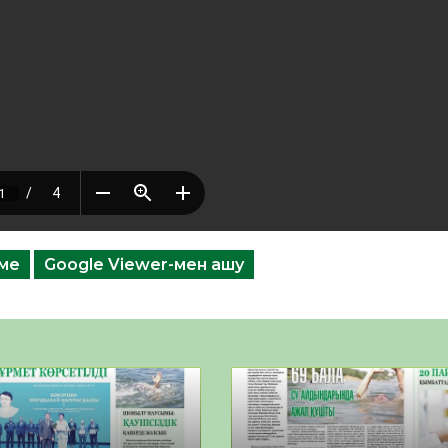
еме
Google Viewer-мен ашу