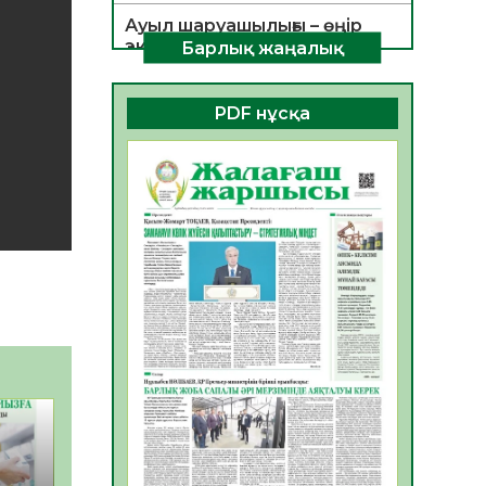
Ауыл шаруашылығы – өңір
экономикасының негізгі
Барлық жаңалық
тірегі
06.08.2026
29
0
PDF нұсқа
ҚОҒАМДЫҚ БЕЛСЕНДІЛІК –
ЕЛ ДАМУЫНЫҢ НЕГІЗІ
06.08.2026
28
0
ҚҰРЫЛТАЙ САЙЛАУЫ –
БОЛАШАҚҚА БАСТАР
ЖАУАПТЫ ТАҢДАУ
06.08.2026
30
0
Инфекциялық ауруларға
қарсы иммундау
жұмыстарының тиімділігі
06.08.2026
31
0
Көкжөтел ауруы туралы
06.08.2026
28
0