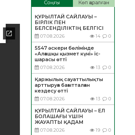
Соңғы
Көп қаралған
ҚҰРЫЛТАЙ САЙЛАУЫ –
БІРЛІК ПЕН
БЕЛСЕНДІЛІКТІҢ БЕЛГІСІ
07.08.2026
14
0
5547 әскери бөлімінде
«Алғашқы қызмет күні» іс-
шарасы өтті
07.08.2026
13
0
Қаржылық сауаттылықты
арттыруға бағытталған
кездесу өтті
07.08.2026
13
0
ҚҰРЫЛТАЙ САЙЛАУЫ – ЕЛ
БОЛАШАҒЫ ҮШІН
ЖАУАПТЫ ҚАДАМ
07.08.2026
19
0