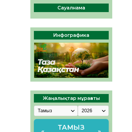
сақтау – әр азаматтың
міндеті
Сауалнама
05.08.2026
41
0
Руслан Рүстемұлы облыс
әкімінің кеңесшісі болып
Инфографика
тағайындалды
05.08.2026
39
0
Жаңалықтар мұрағаты
ТАМЫЗ
«
»