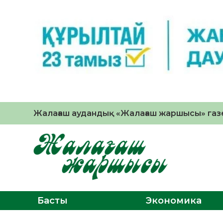
Жалағаш аудандық «Жалағаш жаршысы» газе
Басты
Экономика