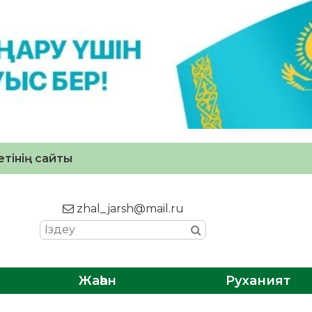
тінің сайты
zhal_jarsh@mail.ru
Жаһан
Руханият