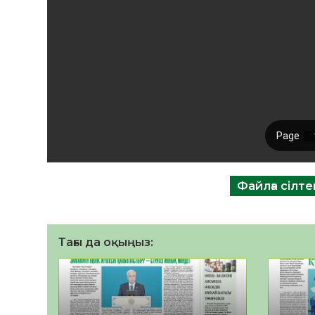
Файлға сілт
Тағы да оқыңыз: