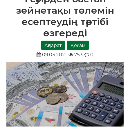
зейнетақы төлемін
есептеудің тәртібі
өзгереді
Ақпарат
Қоғам
09.03.2021
753
0