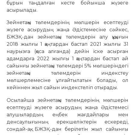
бұрын таңдалған кесте бойынша жүзеге
асырылады.
Зейнетақы төлемдерінің мөлшерін есептеуді
жүзеге асырудың жаңа Әдістемесіне сәйкес,
БЖЗҚ-дан зейнетақы төлемдерін алу құқығын
2018 жылғы 1 қаңтардан бастап 2021 жылғы 31
наурызға (қоса алғанда) дейін іске асырған
адамдарға 2022 жылғы 1 қаңтардан бастап ай
сайынғы зейнетақы төлемдері 5% мөлшеріндегі
зейнетақы төлемдерін индекстеу
мөлшерлемесіне ұлғайтылатын болады, ол
кейіннен жыл сайын индекстеліп отырады.
Осылайша зейнетақы төлемдерінің мөлшерін
есептеуді жүзеге асырудың жаңа Әдістемесі
алушылардың еңбек жағдайлары мен
денсаулығының ерекшеліктерін ескереді,
сондай-ақ, БЖЗҚ-дан берілетін жыл сайынғы