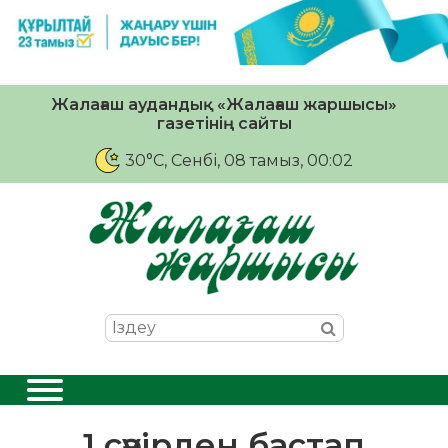
Жалағаш аудандық «Жалағаш жаршысы»
газетінің сайты
30°C
, Сенбі, 08 тамыз, 00:02
1 сәуірден бастап