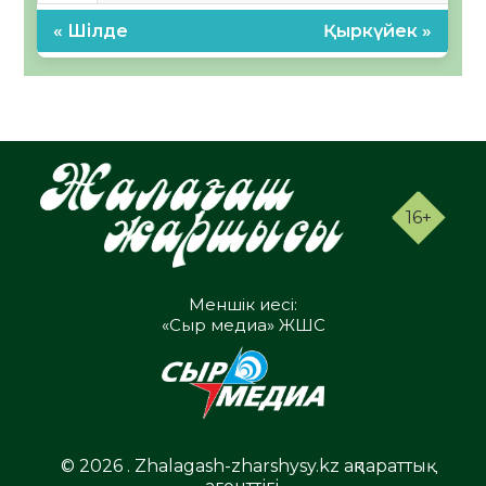
« Шілде
Қыркүйек »
16+
Меншік иесі:
«Сыр медиа» ЖШС
© 2026 . Zhalagash-zharshysy.kz ақпараттық