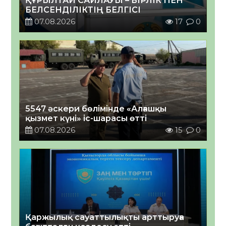
ҚҰРЫЛТАЙ САЙЛАУЫ – БІРЛІК ПЕН
БЕЛСЕНДІЛІКТІҢ БЕЛГІСІ
07.08.2026
17
0
5547 әскери бөлімінде «Алғашқы
қызмет күні» іс-шарасы өтті
07.08.2026
15
0
Қаржылық сауаттылықты арттыруға