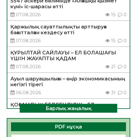
5547 әскери бөлімінде «Алғашқы қызмет
күні» іс-шарасы өтті
07.08.2026
15
0
Қаржылық сауаттылықты арттыруға
бағытталған кездесу өтті
07.08.2026
15
0
ҚҰРЫЛТАЙ САЙЛАУЫ – ЕЛ БОЛАШАҒЫ
ҮШІН ЖАУАПТЫ ҚАДАМ
07.08.2026
21
0
Ауыл шаруашылығы – өңір экономикасының
негізгі тірегі
06.08.2026
31
0
ҚОҒАМДЫҚ БЕЛСЕНДІЛІК – ЕЛ
Барлық жаңалық
ДАМУЫНЫҢ НЕГІЗІ
06.08.2026
30
0
PDF нұсқа
ҚҰРЫЛТАЙ САЙЛАУЫ – БОЛАШАҚҚА
БАСТАР ЖАУАПТЫ ТАҢДАУ