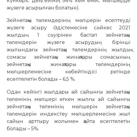
күнкөріс деңгейінің 54% кем емес мөлшерде
жүзеге асырылған болатын).
Зейнетақы төлемдерінің мөлшерін есептеуді
жүзеге асыру Әдістемесіне сәйкес 2021
жылдың 1 сәуірінен бастап зейнетақы
төлемдерін жүзеге асырудың бірінші
жылындағы зейнетақы төлемдерінің жылдық
сомасы зейнетақы жинақтары сомасының
зейнетақы жинақтары төлемдерінің
мөлшерлемесіне көбейтіндісі ретінде
есептелетін болады – 6,5 %.
Одан кейінгі жылдары ай сайынғы зейнетақы
төлемінің мөлшері өткен жылғы ай сайынғы
зейнетақы төлемінің мөлшерін зейнетақы
төлемдерін индекстеу мөлшерлемесіне жыл
сайын арттыру жолымен қайта есептелетін
болады – 5%.