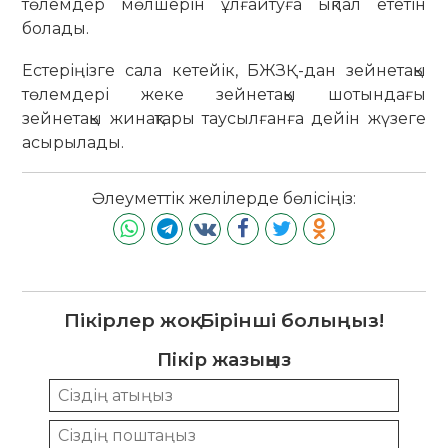
төлемдер мөлшерін ұлғайтуға ықпал ететін
болады.
Естеріңізге сала кетейік, БЖЗҚ-дан зейнетақы
төлемдері жеке зейнетақы шотындағы
зейнетақы жинақтары таусылғанға дейін жүзеге
асырылады.
Әлеуметтік желілерде бөлісіңіз:
Пікірлер жоқ. Бірінші болыңыз!
Пікір жазыңыз