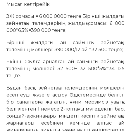
Мысал келтірейік:
ЗЖ сомасы = 6 000 0000 теңге Бірінші жылдағы
зейнетақы төлемдерінің жылдық сомасы: 6 000
000*6,5%=390 000 теңге;
Бірінші жылдағы ай сайынғы зейнетақы
төлемінің мөлшері: 390 000/12 ай =32 500 теңге;
Екінші жылға арналған ай сайынғы зейнетақы
төлемінің мөлшері: 32 500+ 32 500*5%=34 125
теңге.
Бұдан басқа, зейнетақы төлемдерінің мөлшерін
есептеуді жүзеге асыру Әдістемесінде белгілі
бір санаттарға жататын, яғни мерзімсіз уақытқа
белгіленген 1 немесе 2-топтағы мүгедектігі бар,
сондай-ақ, жинақтары міндетті кәсіптік зейнетақы
жарналары есебінен кемінде алпыс ай
жинақталатын зиянды және қауіпті өндірістерде