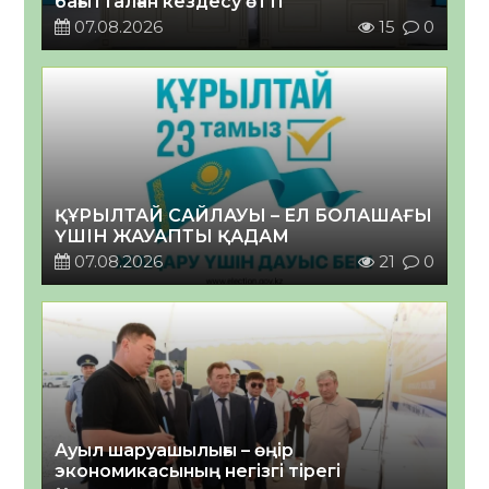
бағытталған кездесу өтті
07.08.2026
15
0
ҚҰРЫЛТАЙ САЙЛАУЫ – ЕЛ БОЛАШАҒЫ
ҮШІН ЖАУАПТЫ ҚАДАМ
07.08.2026
21
0
Ауыл шаруашылығы – өңір
экономикасының негізгі тірегі