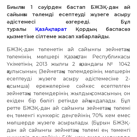
Биылғы 1 сәуірден бастап БЖЗҚ-дан ай
сайынғы төлемді есептеуді жүзеге асыру
әдістемесі өзгереді. Бұл
туралы
ҚазАқпарат
Қордың баспасөз
қызметіне сілтеме жасап хабарлайды.
БЖЗҚ-дан төленетін ай сайынғы зейнетақы
төлемінің мөлшері Қазақстан Республикасы
Үкіметінің 2013 жылғы 2 қазандағы № 1042
қаулысының (Зейнетақы төлемдерінің мөлшерін
есептеуді жүзеге асыру әдістемесіне 2-
қосымша) ережелеріне сәйкес есептелген
зейнетақы төлемдерінің жылдық сомасының он
екіден бір бөлігі ретінде айқындалады. Бұл
ретте БЖЗҚ-дан ай сайынғы зейнетақы төлемі
ең төменгі күнкөріс деңгейінің 70% кем емес
мөлшерде жүзеге асырылады. (Бұрын БЖЗҚ-
дан ай сайынғы зейнетақы төлемі ең төменгі