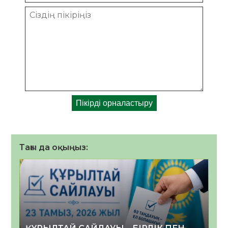
Тағы да оқыңыз: