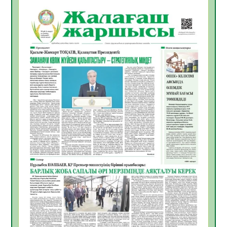
06.08.2026
32
0
Инфекциялық ауруларға қарсы иммундау
жұмыстарының тиімділігі
06.08.2026
33
0
Көкжөтел ауруы туралы
06.08.2026
30
0
АПВ вакцинасы туралы мәлімет
06.08.2026
31
0
Open Air: Қызылорда облысы полиция
департаменті 20 мыңнан астам
көрерменнің қауіпсіздігін қамтамасыз етті
06.08.2026
41
0
ҚЫЗЫЛОРДАДА «САНАЛЫ ҰРПАҚ –
ЖАРҚЫН БОЛАШАҚ» АТТЫ КЕҢЕЙТІЛГЕН
МӘЖІЛІС ӨТТІ