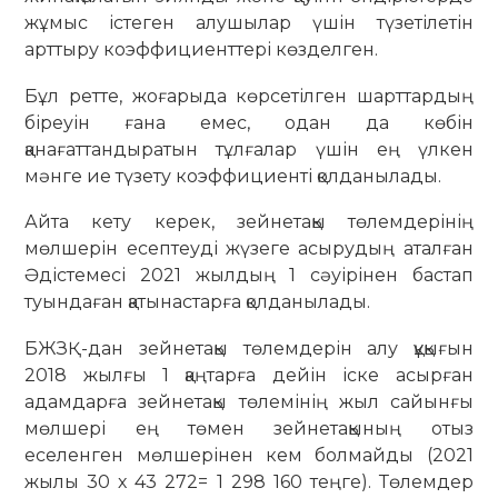
жұмыс істеген алушылар үшін түзетілетін
арттыру коэффициенттері көзделген.
Бұл ретте, жоғарыда көрсетілген шарттардың
біреуін ғана емес, одан да көбін
қанағаттандыратын тұлғалар үшін ең үлкен
мәнге ие түзету коэффициенті қолданылады.
Айта кету керек, зейнетақы төлемдерінің
мөлшерін есептеуді жүзеге асырудың аталған
Әдістемесі 2021 жылдың 1 сәуірінен бастап
туындаған қатынастарға қолданылады.
БЖЗҚ-дан зейнетақы төлемдерін алу құқығын
2018 жылғы 1 қаңтарға дейін іске асырған
адамдарға зейнетақы төлемінің жыл сайынғы
мөлшері ең төмен зейнетақының отыз
еселенген мөлшерінен кем болмайды (2021
жылы 30 х 43 272= 1 298 160 теңге). Төлемдер