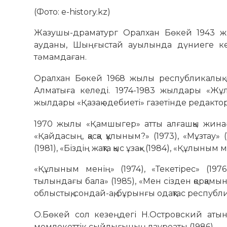
(Фото: e-history.kz)
Жазушы-драматург Оралхан Бөкей 1943 жы
ауданы, Шыңғыстай ауылында дүниеге кел
тәмамдаған.
Оралхан Бөкей 1968 жылы республикалық 
Алматыға келеді. 1974-1983 жылдары «Жұл
жылдары «Қазақ әдебиеті» газетінде редакт
1970 жылы «Қамшыгер» атты алғашқы жина
«Қайдасың, қасқа құлыным?» (1973), «Мұзтау
(1981), «Біздің жақта қыс ұзақ» (1984), «Құлыным
«Құлыным менің» (1974), «Текетірес» (197
тылындағы бала» (1985), «Мен сізден қорқамын
облыстық, сондай-ақ, бұрынғы одақтас респуб
О.Бөкей сол кезеңдегі Н.Островский атын
мемлекеттік сыйлығының лауреаты (1986).