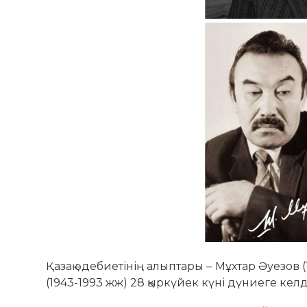
Қазақ әдебиетінің алыптары – Мұхтар Әуезов 
(1943-1993 жж) 28 қыркүйек күні дүниеге келд