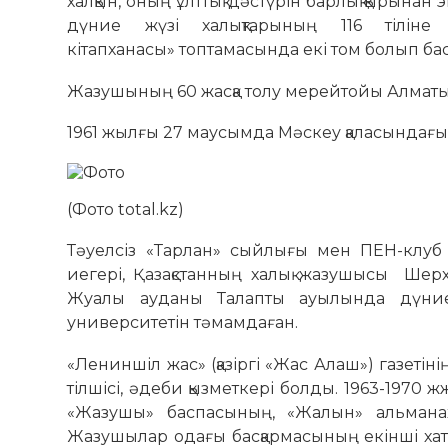
халқын, оның ұлттық дәстүрін барлық қырына
дүние жүзі халықтарының 116 тілін
кітапханасы» топтамасында екі том болып ба
Жазушының 60 жасқа толу мерейтойы Алматыд
1961 жылғы 27 маусымда Мәскеу қаласындағы 
(Фото total.kz)
Тәуелсіз «Тарлан» сыйлығы мен ПЕН-клуб
иегері, Қазақстанның халық жазушысы Ше
Жуалы ауданы Талапты ауылында дүние
университетін тәмамдаған.
«Лениншіл жас» (қазіргі «Жас Алаш») газетінің,
тілшісі, әдеби қызметкері болды. 1963-1970 ж
«Жазушы» баспасының, «Жалын» альманах
Жазушылар одағы басқармасының екінші хатшы