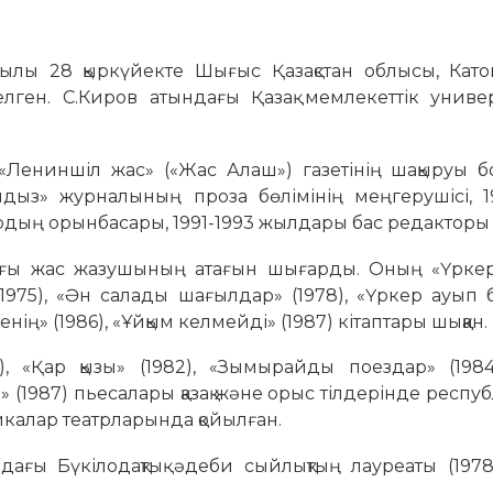
лы 28 қыркүйекте Шығыс Қазақстан облысы, Катон
ген. С.Киров атындағы Қазақ мемлекеттік универ
«Лениншіл жас» («Жас Алаш») газетінің шақыруы 
дыз» журналының проза бөлімінің меңгерушісі, 19
ордың орынбасары, 1991-1993 жылдары бас редакторы
ғы жас жазушының атағын шығарды. Оның «Үркер» 
» (1975), «Ән салады шағылдар» (1978), «Үркер ауып
 менің» (1986), «Ұйқым келмейді» (1987) кітаптары шыққан.
6), «Қар қызы» (1982), «Зымырайды поездар» (198
» (1987) пьесалары қазақ және орыс тілдерінде респуб
ликалар театрларында қойылған.
дағы Бүкілодақтық әдеби сыйлықтың лауреаты (1978