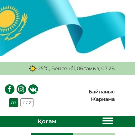
25°C
, Бейсенбі, 06 тамыз, 07:28
Байланыс
Жарнама
қаз
qaz
Қоғам