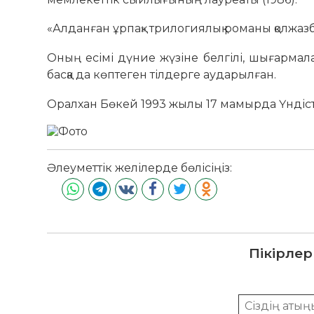
«Алданған ұрпақ» трилогиялық романы қолжазба
Оның есімі дүние жүзіне белгілі, шығармала
басқа да көптеген тілдерге аударылған.
Оралхан Бөкей 1993 жылы 17 мамырда Үндіст
Әлеуметтік желілерде бөлісіңіз:
Пікірлер