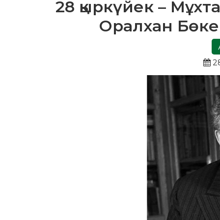
28 қыркүйек – Мұхт
Оралхан Бөке
28