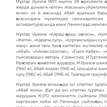
Мұхтар Әуезов 1897 жылғы 28 қыркүйекте қ
жерде дүниеге келген. Атасының үйретуімен
өскен ол 6 жасында Абай ауылына барып
қаласындағы мұғалімдер семинариясын 
аспирантурасында және Ленинград мемлекет
Мұхтар Әуезов «Қараш-қараш оқиғасы», «Қилы
«Жетім», «Қаралы сұлу», «Қорғансыздың күні»
жану» және тағы басқа көптеген әңгімелер 
«Абай», «Айман-Шолпан», «Еңлік-Кебек», «
пьесалардың авторы. У.Шекспир, И.Тургенев
бірқатарын қазақ тіліне аударды. М.Әуезов 
(1940 ж), Абай әндері (1945 ж), Шыңдағы шын
сұлу (1982 ж), Абай (1995 ж), Трагедия триумф
Мұхтар Әуезов алғашқыда екі кітаптан тұра
«Абай жолы» (бұл да екі кітаптан тұратын; 
жазушыға КСРО мемлекеттік сыйлығы (1949
көргеннен кейін ол Лениндік сыйлықтың ла