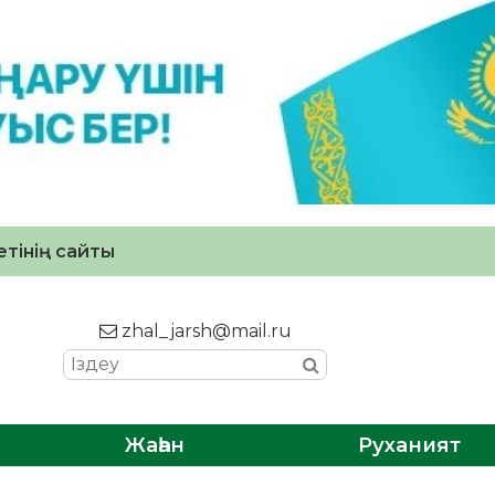
тінің сайты
zhal_jarsh@mail.ru
Жаһан
Руханият