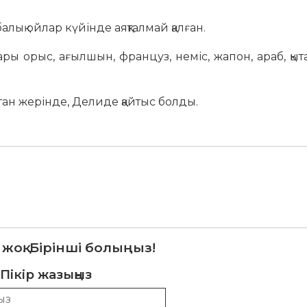
лық ойлар күйінде аяқталмай қалған.
ры орыс, ағылшын, француз, неміс, жапон, араб, қы
ан жерінде, Делиде қайтыс болды.
 жоқ. Бірінші болыңыз!
Пікір жазыңыз