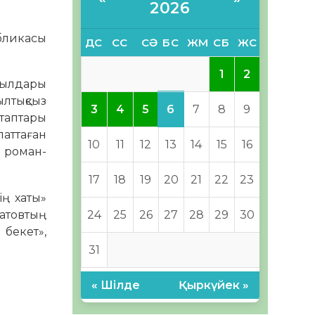
2026
бликасы
ДС
СС
СӘ
БС
ЖМ
СБ
ЖС
1
2
жылдары
ылтықсыз
6
3
4
5
7
8
9
ітаптары
паттаған
10
11
12
13
14
15
16
» роман-
17
18
19
20
21
22
23
ің хаты»
матовтың
24
25
26
27
28
29
30
 бекет»,
31
« Шілде
Қыркүйек »