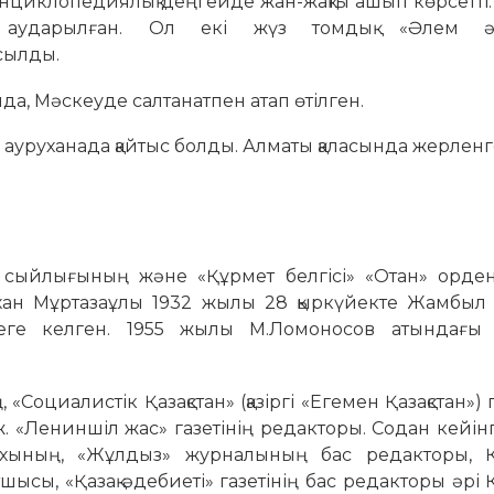
н энциклопедиялық деңгейде жан-жақты ашып көрсетті
е аударылған. Ол екі жүз томдық «Әлем әд
сылды.
а, Мәскеуде салтанатпен атап өтілген.
ауруханада қайтыс болды. Алматы қаласында жерленг
 сыйлығының және «Құрмет белгісі» «Отан» орден
рхан Мұртазаұлы 1932 жылы 28 қыркүйекте Жамбыл
ге келген. 1955 жылы М.Ломоносов атындағы
 «Социалистік Қазақстан» (қазіргі «Егемен Қазақстан») 
ж. «Лениншіл жас» газетінің редакторы. Содан кейінгі
ының, «Жұлдыз» журналының бас редакторы, Қа
сы, «Қазақ әдебиеті» газетінің бас редакторы әрі Қ