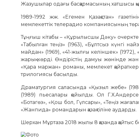
Жазушылар одағы басқармасының хатшысы қыз
1989-1992 жж. «Егемен Қазақстан» газеті
мемлекеттік телерадио компаниясының төрағ
Тұңғыш кітабы – «Құрылысшы Дәку» очеркт
«Табылған теңіз» (1963), «Бұлтсыз күнгі найз
майдан» (1969), «41-жылғы келіншек» (1972),
жарық көрді. Өндірістің дамуы жөнінде жә
«Қара маржан» романы, мемлекет қайраткер
трилогиясы басылды.
Драматургия саласында «Қызыл жебе» (1987, 
(1989) пьесалары қойылды. Ол Г.Х.Андерсе
«Ботагөз», «Қош бол, Гүлсары», «Теңіз жаға
«Жанпида» романдарын қазақ тіліне аударды.
Шерхан Мұртаза 2018 жылы 8 қазанда қайтыс 