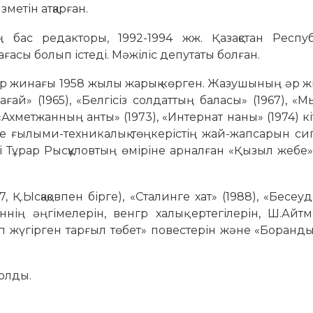
метін атқарған.
нің бас редакторы, 1992-1994 жж. Қазақстан Респу
асы болып істеді. Мәжіліс депутаты болған.
ер жинағы 1958 жылы жарық көрген. Жазушының әр 
ағай» (1965), «Белгісіз солдаттың баласы» (1967), «М
 «Ахметжанның анты» (1973), «Интернат наны» (1974) к
не ғылыми-техникалық төңкерістің жай-жапсарын си
і Тұрар Рысқұловтың өміріне арналған «Қызыл жебе
Қ.Ысқақовпен бірге), «Сталинге хат» (1988), «Бесеуд
ннің әңгімелерін, венгр халық ертегілерін, Ш.Айт
лап жүгірген тарғыл төбет» повестерін және «Боранды
болды.