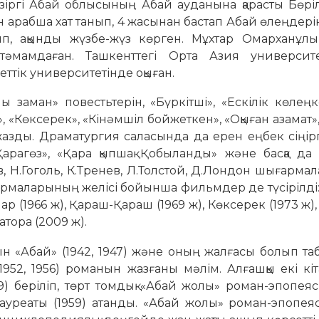
азіргі Абай облысының Абай ауданына қарасты Бөрі
 арабша хат танып, 4 жасынан бастап Абай өлеңдері
, ақынды жүзбе-жүз көрген. Мұхтар Омарханұл
тәмамдаған. Ташкенттегі Орта Азия университ
тік университетінде оқыған.
 заман» повестьтерін, «Бүркітші», «Ескілік көлеңк
, «Көксерек», «Кінәмшіл бойжеткен», «Оқыған азамат»,
жазды. Драматургия саласында да ерен еңбек сіңір
Қарагөз», «Қара қыпшақ Қобыланды» және басқа да
, Н.Гоголь, К.Тренев, Л.Толстой, Д.Лондон шығарм
шығармаларының желісі бойынша фильмдер де түсірілді
ар (1966 ж), Қараш-Қараш (1969 ж), Көксерек (1973 ж)
атора (2009 ж).
тын «Абай» (1942, 1947) және оның жалғасы болып т
1952, 1956) романын жазғаны мәлім. Алғашқы екі кі
) беріліп, төрт томдық «Абай жолы» роман-эпопеяс
уреаты (1959) атанды. «Абай жолы» роман-эпопеясы