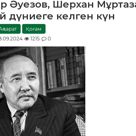
ар Әуезов, Шерхан Мұртаз
й дүниеге келген күн
Ақпарат
Қоғам
.09.2024
1215
0