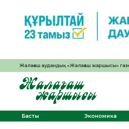
Жалағаш аудандық «Жалағаш жаршысы» газе
Басты
Экономика