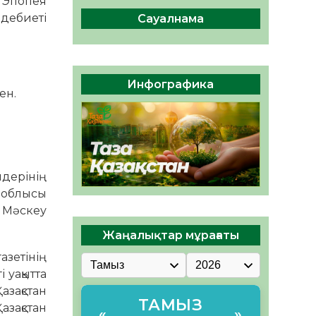
. Эпопея
04.08.2026
46
0
ебиеті
Сауалнама
Құрылтай: Қызылордада
1344 комиссия мүшесінің
білімі жетілдіріледі
04.08.2026
37
0
Инфографика
ен.
ҚҰРЫЛТАЙ САЙЛАУЫ – ЕЛ
БІРЛІГІ МЕН АЗАМАТТЫҚ
ЖАУАПКЕРШІЛІКТІҢ
КӨРІНІСІ
04.08.2026
49
0
дерінің
 облысы
 Мәскеу
Жаңалықтар мұрағаты
газетінің
 уақытта
зақстан
ТАМЫЗ
азақстан
«
»