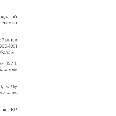
қарағай
ситетін
бойынша
83-1991
 болды.
(1971),
 барады»
4), «Жау
ликалық,
 ж), ҚР