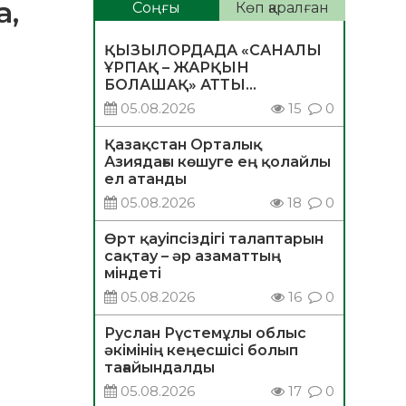
а,
Соңғы
Көп қаралған
ҚЫЗЫЛОРДАДА «САНАЛЫ
ҰРПАҚ – ЖАРҚЫН
БОЛАШАҚ» АТТЫ
КЕҢЕЙТІЛГЕН МӘЖІЛІС
05.08.2026
15
0
ӨТТІ
Қазақстан Орталық
Азиядағы көшуге ең қолайлы
ел атанды
05.08.2026
18
0
Өрт қауіпсіздігі талаптарын
сақтау – әр азаматтың
міндеті
05.08.2026
16
0
Руслан Рүстемұлы облыс
әкімінің кеңесшісі болып
тағайындалды
05.08.2026
17
0