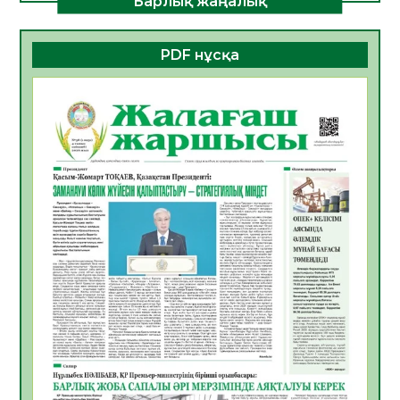
Барлық жаңалық
ДАМУЫНЫҢ НЕГІЗІ
06.08.2026
40
0
PDF нұсқа
ҚҰРЫЛТАЙ САЙЛАУЫ – БОЛАШАҚҚА
БАСТАР ЖАУАПТЫ ТАҢДАУ
06.08.2026
42
0
Инфекциялық ауруларға қарсы иммундау
жұмыстарының тиімділігі
06.08.2026
45
0
Көкжөтел ауруы туралы
06.08.2026
41
0
АПВ вакцинасы туралы мәлімет
06.08.2026
40
0
Open Air: Қызылорда облысы полиция
департаменті 20 мыңнан астам
көрерменнің қауіпсіздігін қамтамасыз етті
06.08.2026
54
0