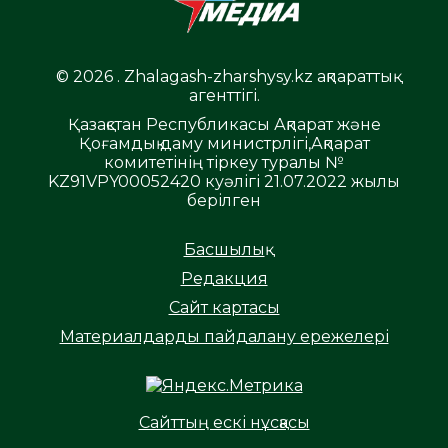
© 2026 . Zhalagash-zharshysy.kz ақпараттық
агенттігі.
Қазақстан Республикасы Ақпарат және
Қоғамдық даму министрлігі,Ақпарат
комитетінің тіркеу туралы №
KZ91VPY00052420 куәлігі 21.07.2022 жылы
берілген
Басшылық
Редакция
Сайт картасы
Материалдарды пайдалану ережелері
Сайттың ескі нұсқасы