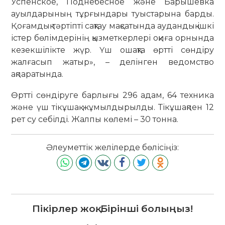
Успенское, Поднебесное және Барышевка
ауылдарының тұрғындары туыстарына барды.
Қоғамдық тәртіпті сақтау мақсатында аудандық ішкі
істер бөлімдерінің қызметкерлері оқиға орнында
кезекшілікте жүр. Үш ошақта өртті сөндіру
жалғасып жатыр», – делінген ведомство
ақпаратында.
Өртті сөндіруге барлығы 296 адам, 64 техника
және үш тікұшақ жұмылдырылды. Тікұшақпен 12
рет су себілді. Жалпы көлемі – 30 тонна.
Әлеуметтік желілерде бөлісіңіз:
Пікірлер жоқ. Бірінші болыңыз!