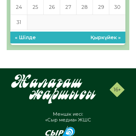
24
25
26
27
28
29
30
31
« Шілде
Қыркүйек »
16+
Меншік иесі:
«Сыр медиа» ЖШС