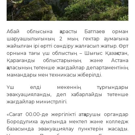
Абай облысына қарасты Батпаев орман
шаруашылығының 2 мың гектар аумағына
жайылған ірі өртті сөндіру жалғасып жатыр. Өрт
орнына тағы үш облыстың – Шығыс Қазақстан,
Қарағанды ​​облыстарының және Астана
қаласының төтенше жағдайлар департаментінің
мамандары мен техникасы жіберілді.
Үш елді мекеннің тұрғындары
эвакуацияланды, деп хабарлайды төтенше
жағдайлар министрлігі.
«Сағат 00.00-де жергілікті атқарушы органдар
Бородулиха ауылында мектеп және колледж
базасында эвакуациялау пунктерін жасады.