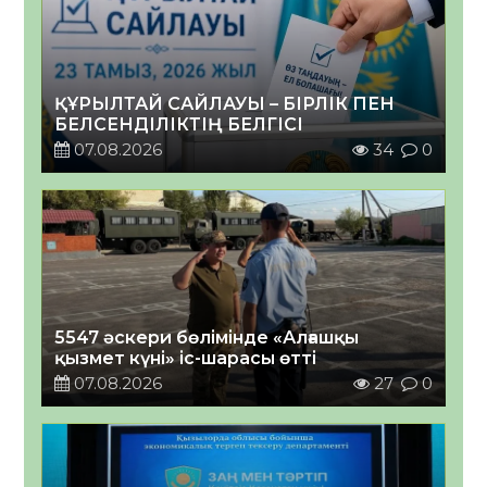
ҚҰРЫЛТАЙ САЙЛАУЫ – БІРЛІК ПЕН
БЕЛСЕНДІЛІКТІҢ БЕЛГІСІ
07.08.2026
34
0
5547 әскери бөлімінде «Алғашқы
қызмет күні» іс-шарасы өтті
07.08.2026
27
0