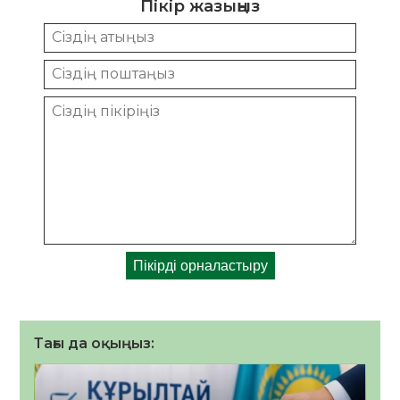
Пікір жазыңыз
Тағы да оқыңыз: