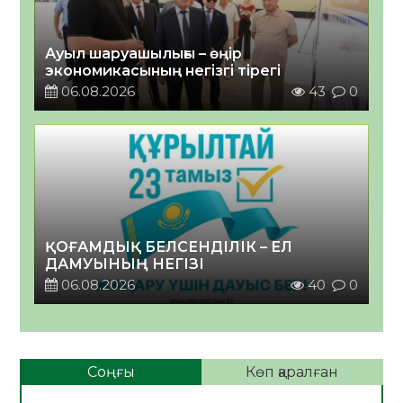
Ауыл шаруашылығы – өңір
экономикасының негізгі тірегі
06.08.2026
43
0
ҚОҒАМДЫҚ БЕЛСЕНДІЛІК – ЕЛ
ДАМУЫНЫҢ НЕГІЗІ
06.08.2026
40
0
Соңғы
Көп қаралған