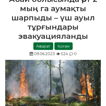
мың га аумақты
шарпыды – үш ауыл
тұрғындары
эвакуацияланды
Ақпарат
Қоғам
09.06.2023
524
0