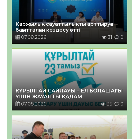
Қаржылық сауаттылықты арттыруға
бағытталған кездесу өтті
07.08.2026
31
0
ҚҰРЫЛТАЙ САЙЛАУЫ – ЕЛ БОЛАШАҒЫ
ҮШІН ЖАУАПТЫ ҚАДАМ
07.08.2026
35
0