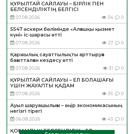
ҚҰРЫЛТАЙ САЙЛАУЫ – БІРЛІК ПЕН
БЕЛСЕНДІЛІКТІҢ БЕЛГІСІ
07.08.2026
34
0
5547 әскери бөлімінде «Алғашқы қызмет
күні» іс-шарасы өтті
07.08.2026
27
0
Қаржылық сауаттылықты арттыруға
бағытталған кездесу өтті
07.08.2026
31
0
ҚҰРЫЛТАЙ САЙЛАУЫ – ЕЛ БОЛАШАҒЫ
ҮШІН ЖАУАПТЫ ҚАДАМ
07.08.2026
35
0
Ауыл шаруашылығы – өңір экономикасының
негізгі тірегі
06.08.2026
43
0
ҚОҒАМДЫҚ БЕЛСЕНДІЛІК – ЕЛ