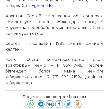
хабарлайды
Egemen.kz
.
Архипов Сергей Николаевич өрт сөндіруге
көмектесуге кеткен. Жақындары оның 9
маусымнан бері байланысқа шықпағанын айтып,
көмек сұрап отыр.
Сергей Николаевич 1987 жылы дүниеге
келген.
«Оны табуға көмектессеңіздер екен.
Трактордың нөмірі – F 937 ARE. Көрген-
білгендер болса, мына нөмірге
хабарласыңыздар +7 771 582 2159», делінген
хабарламада.
Әлеуметтік желілерде бөлісіңіз: