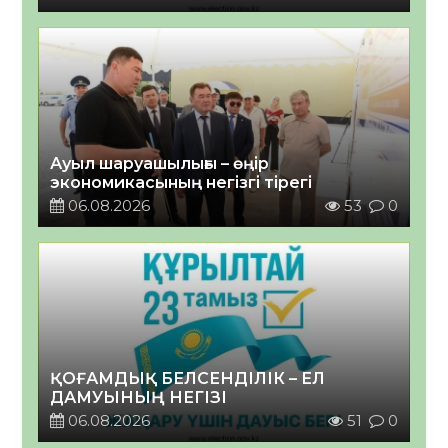
Ауыл шаруашылығы – өңір
экономикасының негізгі тірегі
06.08.2026
53
0
ҚОҒАМДЫҚ БЕЛСЕНДІЛІК – ЕЛ
ДАМУЫНЫҢ НЕГІЗІ
06.08.2026
51
0