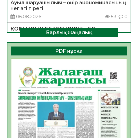
Ауыл шаруашылығы – өңір экономикасының
негізгі тірегі
06.08.2026
53
0
ҚОҒАМДЫҚ БЕЛСЕНДІЛІК – ЕЛ
Барлық жаңалық
ДАМУЫНЫҢ НЕГІЗІ
06.08.2026
51
0
PDF нұсқа
ҚҰРЫЛТАЙ САЙЛАУЫ – БОЛАШАҚҚА
БАСТАР ЖАУАПТЫ ТАҢДАУ
06.08.2026
53
0
Инфекциялық ауруларға қарсы иммундау
жұмыстарының тиімділігі
06.08.2026
55
0
Көкжөтел ауруы туралы
06.08.2026
53
0
АПВ вакцинасы туралы мәлімет
06.08.2026
53
0