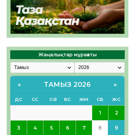
Жаңалықтар мұрағаты
ТАМЫЗ 2026
«
»
ДС
СС
СӘ
БС
ЖМ
СБ
ЖС
2
1
9
3
4
5
6
7
8