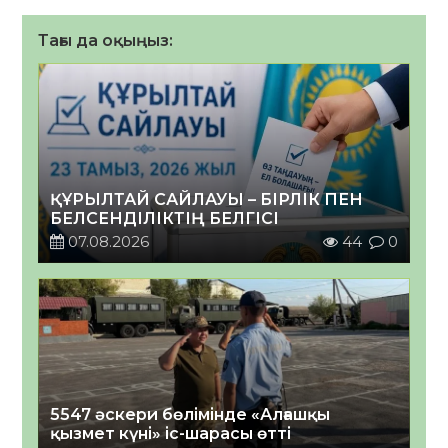
Тағы да оқыңыз:
ҚҰРЫЛТАЙ САЙЛАУЫ – БІРЛІК ПЕН
БЕЛСЕНДІЛІКТІҢ БЕЛГІСІ
07.08.2026
44
0
5547 әскери бөлімінде «Алғашқы
қызмет күні» іс-шарасы өтті