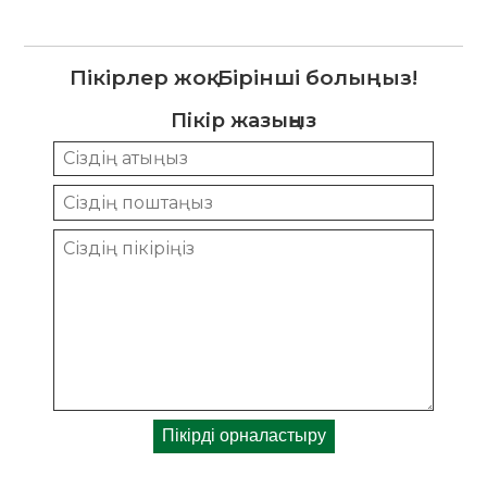
Пікірлер жоқ. Бірінші болыңыз!
Пікір жазыңыз