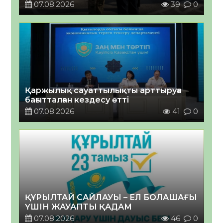
07.08.2026
39
0
Қаржылық сауаттылықты арттыруға
бағытталған кездесу өтті
07.08.2026
41
0
ҚҰРЫЛТАЙ САЙЛАУЫ – ЕЛ БОЛАШАҒЫ
ҮШІН ЖАУАПТЫ ҚАДАМ
07.08.2026
46
0