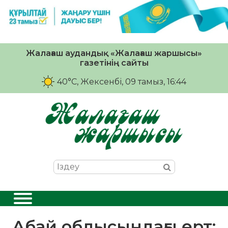
Жалағаш аудандық «Жалағаш жаршысы»
газетінің сайты
40°C
, Жексенбі, 09 тамыз, 16:44
Абай облысындағы өрт: