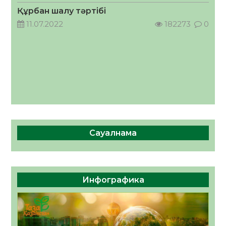
05.08.2026
64
0
Құрбан шалу тәртібі
11.07.2022
182273
0
Сауалнама
Инфографика