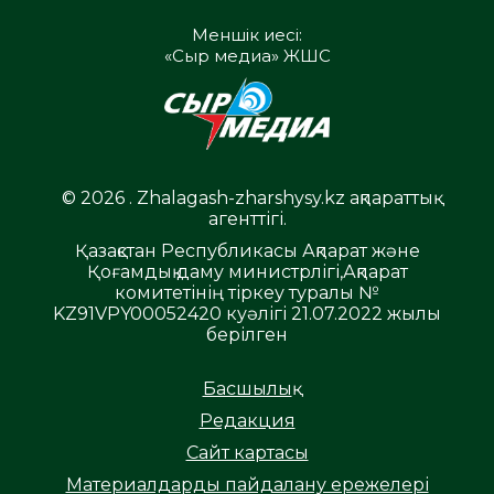
Меншік иесі:
«Сыр медиа» ЖШС
© 2026 . Zhalagash-zharshysy.kz ақпараттық
агенттігі.
Қазақстан Республикасы Ақпарат және
Қоғамдық даму министрлігі,Ақпарат
комитетінің тіркеу туралы №
KZ91VPY00052420 куәлігі 21.07.2022 жылы
берілген
Басшылық
Редакция
Сайт картасы
Материалдарды пайдалану ережелері