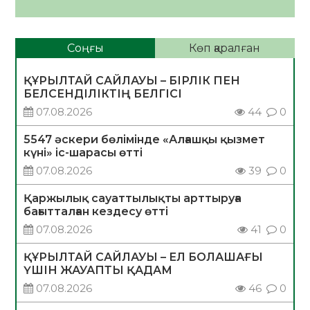
Соңғы
Көп қаралған
ҚҰРЫЛТАЙ САЙЛАУЫ – БІРЛІК ПЕН
БЕЛСЕНДІЛІКТІҢ БЕЛГІСІ
07.08.2026
44
0
5547 әскери бөлімінде «Алғашқы қызмет
күні» іс-шарасы өтті
07.08.2026
39
0
Қаржылық сауаттылықты арттыруға
бағытталған кездесу өтті
07.08.2026
41
0
ҚҰРЫЛТАЙ САЙЛАУЫ – ЕЛ БОЛАШАҒЫ
ҮШІН ЖАУАПТЫ ҚАДАМ
07.08.2026
46
0