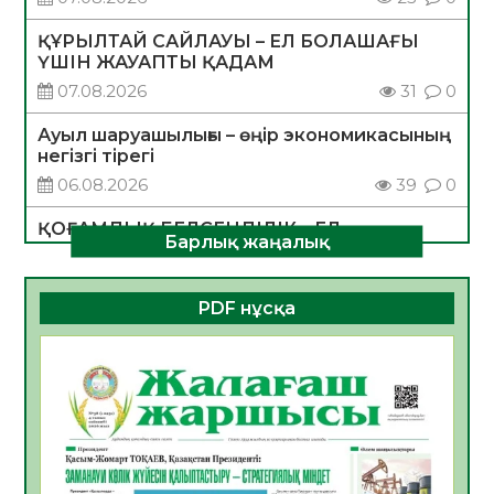
ҚҰРЫЛТАЙ САЙЛАУЫ – ЕЛ БОЛАШАҒЫ
ҮШІН ЖАУАПТЫ ҚАДАМ
07.08.2026
31
0
Ауыл шаруашылығы – өңір экономикасының
негізгі тірегі
06.08.2026
39
0
ҚОҒАМДЫҚ БЕЛСЕНДІЛІК – ЕЛ
Барлық жаңалық
ДАМУЫНЫҢ НЕГІЗІ
06.08.2026
36
0
PDF нұсқа
ҚҰРЫЛТАЙ САЙЛАУЫ – БОЛАШАҚҚА
БАСТАР ЖАУАПТЫ ТАҢДАУ
06.08.2026
38
0
Инфекциялық ауруларға қарсы иммундау
жұмыстарының тиімділігі
06.08.2026
40
0