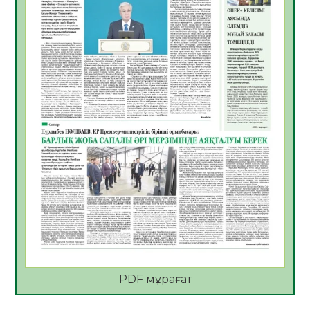
Көкжөтел ауруы туралы
06.08.2026
36
0
АПВ вакцинасы туралы мәлімет
06.08.2026
36
0
Open Air: Қызылорда облысы полиция
департаменті 20 мыңнан астам
көрерменнің қауіпсіздігін қамтамасыз етті
06.08.2026
48
0
ҚЫЗЫЛОРДАДА «САНАЛЫ ҰРПАҚ –
ЖАРҚЫН БОЛАШАҚ» АТТЫ КЕҢЕЙТІЛГЕН
МӘЖІЛІС ӨТТІ
05.08.2026
49
0
Қазақстан Орталық Азиядағы көшуге ең
қолайлы ел атанды
05.08.2026
48
0
PDF мұрағат
Өрт қауіпсіздігі талаптарын сақтау – әр