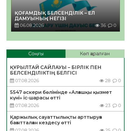
ҚОҒАМДЫҚ БЕЛСЕНДІЛІК – ЕЛ
ДАМУЫНЫҢ НЕГІЗІ
06.08.2026
36
0
Соңғы
Көп қаралған
ҚҰРЫЛТАЙ САЙЛАУЫ – БІРЛІК ПЕН
БЕЛСЕНДІЛІКТІҢ БЕЛГІСІ
07.08.2026
28
0
5547 әскери бөлімінде «Алғашқы қызмет
күні» іс-шарасы өтті
07.08.2026
23
0
Қаржылық сауаттылықты арттыруға
бағытталған кездесу өтті
07.08.2026
25
0