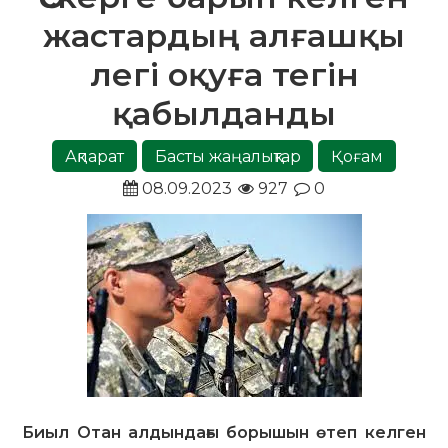
жастардың алғашқы
легі оқуға тегін
қабылданды
Ақпарат
Басты жаңалықтар
Қоғам
08.09.2023
927
0
Биыл Отан алдындағы борышын өтеп келген