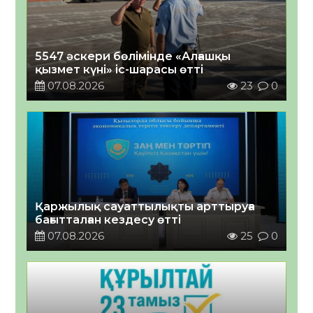
5547 әскери бөлімінде «Алғашқы
қызмет күні» іс-шарасы өтті
07.08.2026
23
0
Қаржылық сауаттылықты арттыруға
бағытталған кездесу өтті
07.08.2026
25
0