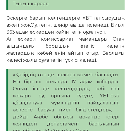
Тынышкереев.
Әскерге барып келгендерге ҰБТ тапсырудың
қажеті жоқ. Оқу тегін, шәкіртақы да төленеді. Биыл
363 адам әскерден кейін тегін оқуға түсті.
Ал әскери комиссариат мамандары Отан
алдындағы борышын өтегісі келетін
жастардың көбейгенін айтып отыр. Барлығы
келесі жылы оқуға тегін түскісі келеді.
«Қазірдің өзінде шекара қызметі басталды.
Біз бірінші команда 17 адам жібердік.
Оның ішінде келгендердің көбі сол
жоғары оқу орнына түсуге, ҰБТ-сыз
қабылдануға мүмкіндігін пайдаланып,
әскерге баруға ниет білдіргендер», –
дейді Ақтөбе облысы қорғаныс істері
жөніндегі департамент бастығының
орынбасары Мейрамбек Сақып.