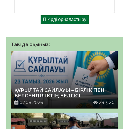
Тағы да оқыңыз:
ҚҰРЫЛТАЙ САЙЛАУЫ – БІРЛІК ПЕН
БЕЛСЕНДІЛІКТІҢ БЕЛГІСІ
07.08.2026
28
0