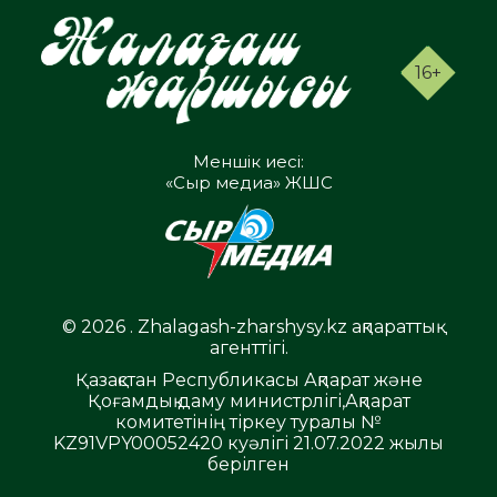
16+
Меншік иесі:
«Сыр медиа» ЖШС
© 2026 . Zhalagash-zharshysy.kz ақпараттық
агенттігі.
Қазақстан Республикасы Ақпарат және
Қоғамдық даму министрлігі,Ақпарат
комитетінің тіркеу туралы №
KZ91VPY00052420 куәлігі 21.07.2022 жылы
берілген