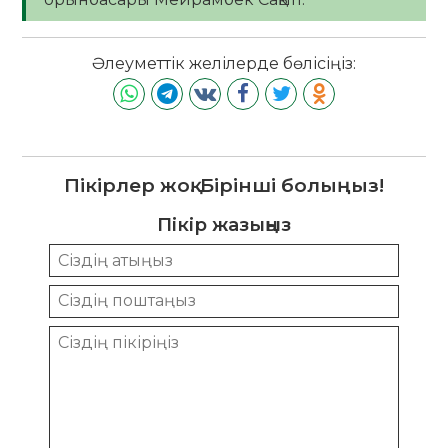
Әлеуметтік желілерде бөлісіңіз:
Пікірлер жоқ. Бірінші болыңыз!
Пікір жазыңыз