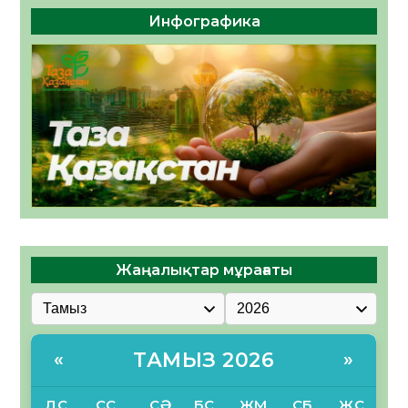
Инфографика
Жаңалықтар мұрағаты
ТАМЫЗ 2026
«
»
ДС
СС
СӘ
БС
ЖМ
СБ
ЖС