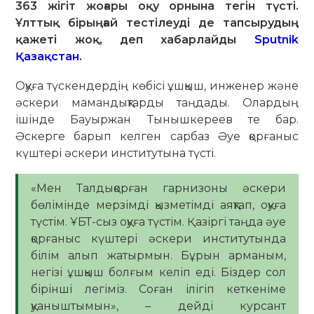
363 жігіт жоғары оқу орнына тегін түсті.
Ұлттық бірыңғай тестілеуді де тапсырудың
қажеті жоқ, деп хабарлайды
Sputnik
Қазақстан
.
Оқуға түскендердің көбісі ұшқыш, инженер және
әскери мамандықтарды таңдады. Олардың
ішінде Бауыржан Тынышкереев те бар.
Әскерге барып келген сарбаз Әуе қорғаныс
күштері әскери институтына түсті.
«Мен Талдықорған гарнизоны әскери
бөлімінде мерзімді қызметімді аяқтап, оқуға
түстім. ҰБТ-сыз оқуға түстім. Қазіргі таңда әуе
қорғаныс күштері әскери институтында
білім алып жатырмын. Бұрын арманым,
негізі ұшқыш болғым келіп еді. Біздер сол
бірінші легіміз. Соған ілігіп кеткеніме
қуаныштымын», – дейді курсант