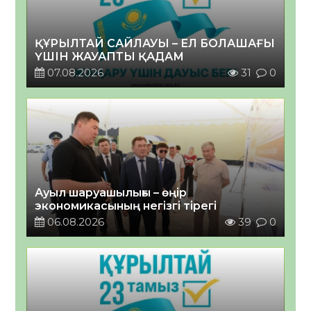
ҚҰРЫЛТАЙ САЙЛАУЫ – ЕЛ БОЛАШАҒЫ
ҮШІН ЖАУАПТЫ ҚАДАМ
07.08.2026
31
0
Ауыл шаруашылығы – өңір
экономикасының негізгі тірегі
06.08.2026
39
0