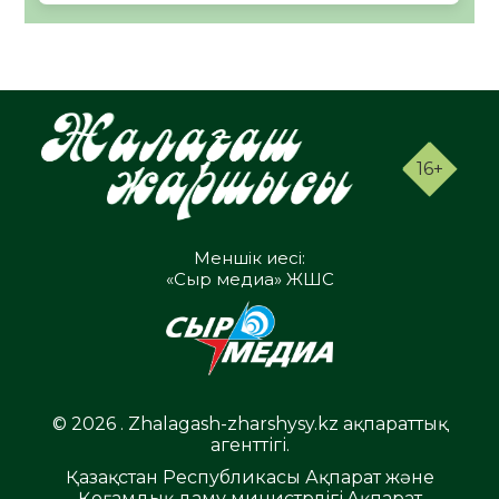
16+
Меншік иесі:
«Сыр медиа» ЖШС
© 2026 . Zhalagash-zharshysy.kz ақпараттық
агенттігі.
Қазақстан Республикасы Ақпарат және
Қоғамдық даму министрлігі,Ақпарат