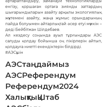
әртараптандыру, заманауи технологияларды
енгізу, қоршаған ортаға зиянды заттардың
шығарындыларын азайту арқылы экологиялық
жүктемені азайту, жаңа жұмыс орындарының
пайда болуымен айтарлықтай әсер етуі мүмкін –
деді Бейбітжан Шілдебаев.
Ал кездесу соңында ауыл тұрғындары АЭС
салуды қолдау бойынша оң пікірлерін айтып,
қолдауға ниетті екендіктерін білдірді.
#АЭСүшін
АЭСтаңдаймыз
АЭСРеферендум
Референдум2024
ХалықтықШтаб