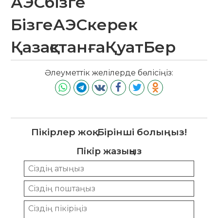
АЭСбізге
БізгеАЭСкерек
ҚазақстанғаҚуатБер
Әлеуметтік желілерде бөлісіңіз:
Пікірлер жоқ. Бірінші болыңыз!
Пікір жазыңыз