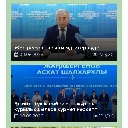
Жер ресурстары тиімді игерілуде
09.08.2026
22
0
Ел игілігі үшін еңбек етіп жүрген
құрылысшыларға құрмет көрсетті
08.08.2026
19
0