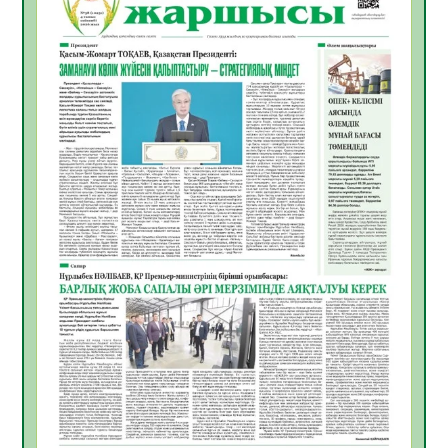
жақсылық күтеді – қоғамдық пікір зерттеуі
07.08.2026
18
0
«Дауыс беру учаскесін қалай табуға
болады?»
07.08.2026
19
0
ҚҰРЫЛТАЙ САЙЛАУЫ – БІРЛІК ПЕН
БЕЛСЕНДІЛІКТІҢ БЕЛГІСІ
07.08.2026
58
0
5547 әскери бөлімінде «Алғашқы қызмет
күні» іс-шарасы өтті
07.08.2026
52
0
Қаржылық сауаттылықты арттыруға
бағытталған кездесу өтті
07.08.2026
55
0
ҚҰРЫЛТАЙ САЙЛАУЫ – ЕЛ БОЛАШАҒЫ
ҮШІН ЖАУАПТЫ ҚАДАМ