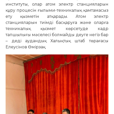
институты, олар атом электр станцияларын
құру процесін ғылыми-техникалық қамтамасыз
ету қызметін атқарады. Атом электр
станцияларын тиімді басқаруға және оларға
техникалық қызмет көрсетуде кадр
тапшылығы мәселесі болмайды деуге негіз бар
– деді аудандық Халықтық штаб төрағасы
Елеусінов Өмірзақ.