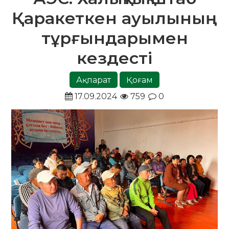
Қаракеткен ауылының
тұрғындарымен
кездесті
Ақпарат
Қоғам
17.09.2024
759
0