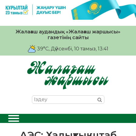
Жалағаш аудандық «Жалағаш жаршысы»
газетінің сайты
39°C
, Дүйсенбі, 10 тамыз, 13:41
АЭС: Халықтық штаб