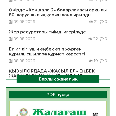
Өңірде «Кең дала-2» бағдарламасы арқылы
80 шаруашылық қаржыландырылды
09.08.2026
21
0
Жер ресурстары тиімді игерілуде
09.08.2026
22
0
Ел игілігі үшін еңбек етіп жүрген
құрылысшыларға құрмет көрсетті
08.08.2026
19
0
ҚЫЗЫЛОРДАДА «ЖАСЫЛ ЕЛ» ЕҢБЕК
ЖАСАҚТАРЫНЫҢ ҚАТЫСУЫМЕН
Барлық жаңалық
ЭКОЛОГИЯЛЫҚ СЕНБІЛІК ӨТТІ
08.08.2026
18
0
PDF нұсқа
Білім гранты иегерлерінің тізімі шықты
07.08.2026
19
0
Қазақстандықтар Құрылтай сайлауынан