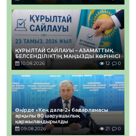
ҚҰРЫЛТАЙ САЙЛАУЫ – АЗАМАТТЫҚ
БЕЛСЕНДІЛІКТІҢ МАҢЫЗДЫ КӨРІНІСІ
10.08.2026
12
0
Өңірде «Кең дала-2» бағдарламасы
арқылы 80 шаруашылық
қаржыландырылды
09.08.2026
21
0