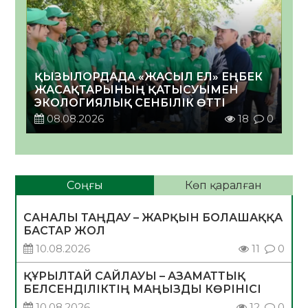
ҚЫЗЫЛОРДАДА «ЖАСЫЛ ЕЛ» ЕҢБЕК
ЖАСАҚТАРЫНЫҢ ҚАТЫСУЫМЕН
ЭКОЛОГИЯЛЫҚ СЕНБІЛІК ӨТТІ
08.08.2026
18
0
Соңғы
Көп қаралған
САНАЛЫ ТАҢДАУ – ЖАРҚЫН БОЛАШАҚҚА
БАСТАР ЖОЛ
10.08.2026
11
0
ҚҰРЫЛТАЙ САЙЛАУЫ – АЗАМАТТЫҚ
БЕЛСЕНДІЛІКТІҢ МАҢЫЗДЫ КӨРІНІСІ
10.08.2026
12
0