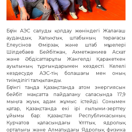
Бүгін АЭС салуды қолдау жөніндегі Жалағаш
аудандық Халықтық штабының төрағасы
Елеусінов Өмірзақ және штаб мүшелері
Шілдебаев Бейбітжан, Ахметжамиев Асхат
және Әбдісаттарұлы Жангелді Қаракеткен
ауылының тұрғындарымен кездесті. Келелі
кездесуде АЭС-тің болашағы мен оның
тиімділігі талқыланды.
Бүгінгі таңда Қазақстанда атом энергиясын
бейбіт мақсатта пайдалану саласында 17,9
мыңға жуық адам жұмыс істейді. Сонымен
қатар, Қазақстанда екі ірі ғылыми-зерттеу
ұйымы бар: Қазақстан Республикасының
Курчатов қаласындағы Ұлттық ядролық
орталығы және Алматыдағы Ядролық физика