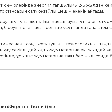
ік өңір­­ле­рінде энергия тапшы­лығы 2-3 жыл­дан кей
электр стансасын салу оңтайлы шешім екенін айтады.
лдау шыңына жетті. Біз Балқаш аумағын атап отырм
 біреуін негізгі алаң ретінде ұсынғанда ғана, атом 
жесінен соң жет­кізушіні, технологияны таңдау
 өту секілді дайындық жұ­мыс­та­рына екі жылдай уақы
үстінде, құрылыс жұ­мыс­та­рына тағы бес жыл, сонда
 жоқ. Бірінші болыңыз!