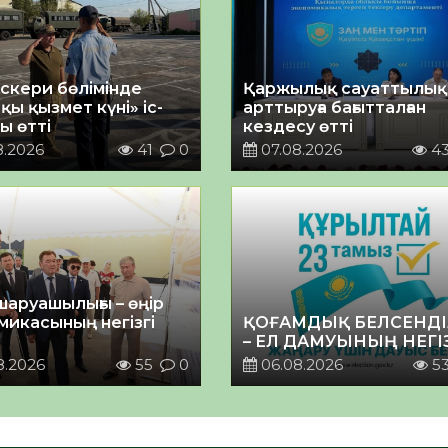
әскери бөлімінде
Қаржылық сауаттылы
қы қызмет күні» іс-
арттыруға бағытталған
ы өтті
кездесу өтті
8.2026
41
0
07.08.2026
4
шаруашылығы – өңір
микасының негізгі
ҚОҒАМДЫҚ БЕЛСЕНДІ
– ЕЛ ДАМУЫНЫҢ НЕГІ
8.2026
55
0
06.08.2026
5