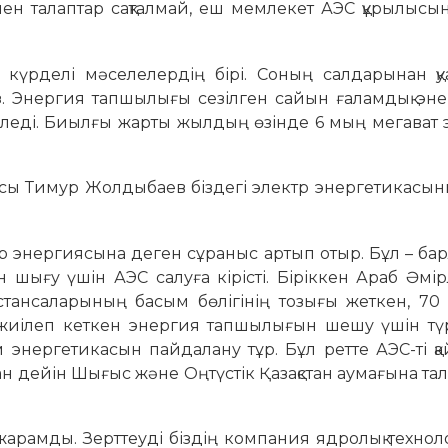
мен талаптар сақтал­май, еш мемлекет АЭС құрылысы
 күрделі мәселе­лер­дің бірі. Соның салдарынан қу
. Энергия тапшылығы сезілген сайын ға­ламдық эне
 келеді. Биылғы жарты жылдың өзінде 6 мың мегават
ы Тимур Жолдыбаев біздегі электр энергети­ка­сын
р энергиясына деген сұраныс артып отыр. Бұл – бар
н шығу үшін АЭС салуға кірісті. Біріккен Араб Әмір
 стансаларының басым бөлігінің тозығы жеткен, 7
 жиілеп кеткен энергия тап­шылығын шешу үшін түр
энергетикасын пайдалану тұр. Бұл ретте АЭС-ті қ
н дейін Шығыс және Оңтүстік Қазақстан аумағына т
арамды. Зерттеуді біз­дің компания ядролық техно