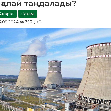
қалай таңдалады?
Ақпарат
Қоғам
4.09.2024
793
0