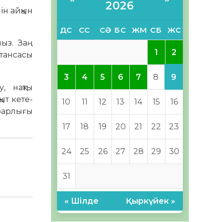
2026
ін айқын
ДС
СС
СӘ
БС
ЖМ
СБ
ЖС
ыз. Заң
2
1
стансасы
9
3
4
5
6
7
8
, нақты
т ке­те­
10
11
12
13
14
15
16
 барлығы
17
18
19
20
21
22
23
24
25
26
27
28
29
30
31
« Шілде
Қыркүйек »