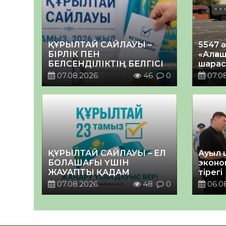
ҚҰРЫЛТАЙ САЙЛАУЫ –
5547 
БІРЛІК ПЕН
«Алғаш
БЕЛСЕНДІЛІКТІҢ БЕЛГІСІ
шарас
07.08.2026
46
0
07.0
ҚҰРЫЛТАЙ САЙЛАУЫ – ЕЛ
Ауыл 
БОЛАШАҒЫ ҮШІН
эконо
ЖАУАПТЫ ҚАДАМ
тірегі
07.08.2026
48
0
06.0