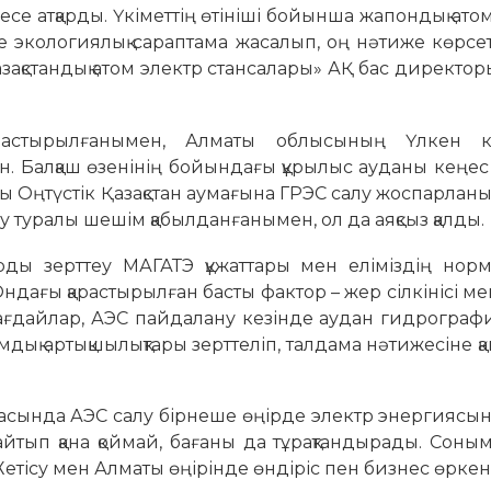
есе атқарды. Үкіметтің өтініші бойынша жапондық атом
не экологиялық сараптама жасалып, оң нәтиже көрс
азақ­­стандық атом электр стан­салары» АҚ бас директо
растырылғанымен, Алматы облысының Үлкен к
н. Балқаш өзенінің бо­йындағы құрылыс ауданы кеңе
ылы Оңтүстік Қазақстан аумағына ГРЭС салу жоспарланы
у туралы шешім қабылданғанымен, ол да аяқсыз қалды.
ды зерттеу МАГАТЭ құжаттары мен елі­міздің норм
 Ондағы қарастырылған басты фактор – жер сілкінісі ме
жағ­дай­лар, АЭС пайдалану ке­зінде аудан гидрограф
дық артық­шы­­лықтары зерттеліп, талдама нәтижесіне қ
ғасында АЭС салу бірнеше өңірде электр энергиясы
айтып қана қой­май, бағаны да тұрақ­тан­дырады. Соным
тісу мен Алматы өңірінде өндіріс пен биз­нес өркен