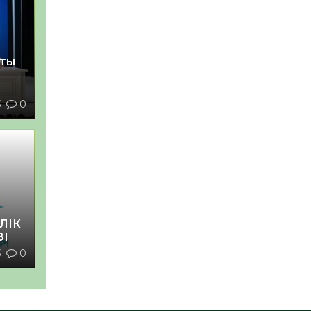
қты
3
0
ЛІК
ЗІ
3
0