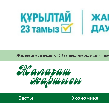
Жалағаш аудандық «Жалағаш жаршысы» газе
Басты
Экономика