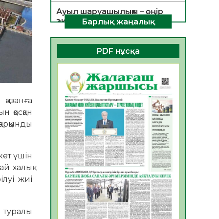
Ауыл шаруашылығы – өңір
экономикасының негізгі
Барлық жаңалық
тірегі
06.08.2026
55
0
PDF нұсқа
ҚОҒАМДЫҚ БЕЛСЕНДІЛІК –
ЕЛ ДАМУЫНЫҢ НЕГІЗІ
06.08.2026
53
0
қазанға
ҚҰРЫЛТАЙ САЙЛАУЫ –
н қосқан
БОЛАШАҚҚА БАСТАР
ЖАУАПТЫ ТАҢДАУ
арқынды
06.08.2026
55
0
Инфекциялық ауруларға
кет үшін
қарсы иммундау
й ха­лық
жұмыстарының тиімділігі
ілуі жиі
06.08.2026
57
0
Көкжөтел ауруы туралы
у туралы
06.08.2026
55
0