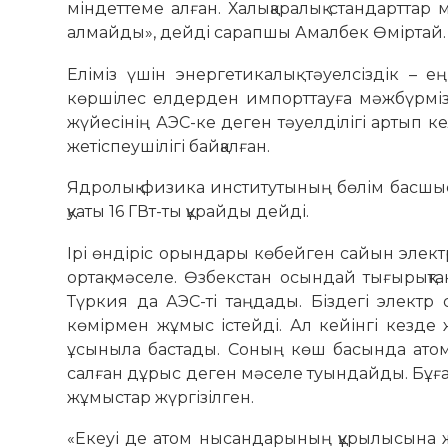
міндеттеме алған. Халықаралық стандарттар 
алмайды», дейді сарапшы Амалбек Өміртай.
Еліміз үшін энергетикалық тәуелсіздік – ең
көршілес елдерден импорттауға мәжбүрміз
жүйесінің АЭС-ке деген тәуел­ділігі артып
жетіспеушілігі байқалған.
Ядролық физика институ­тының бөлім басшыс
қуаты 16 ГВт-ты құрайды дейді.
Ірі өндіріс орындары көбейген сайын элект
ортақ мәселе. Өзбек­стан осындай тығырықта
Түркия да АЭС-ті таңдады. Біздегі электр
көмір­мен жұмыс істейді. Ал кейінгі кезде
ұсыныла бастады. Соның көш басында атом 
салған дұрыс деген мәселе туындайды. Бұға
жұмыстар жүргізілген.
«Екеуі де атом нысан­дарының құрылысына ж