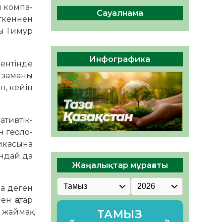
сақтау – әр азаматтың
 ком­па­
міндеті
Сауалнама
еткеннен
05.08.2026
71
0
ры Тимур
Руслан Рүстемұлы облыс
әкімінің кеңесшісі болып
Инфографика
ентінде
тағайындалды
с заманы
05.08.2026
66
0
п, кейін
ативтік-
н геоло­
ика­сына
андай да
Жаңалықтар мұрағаты
на деген
ен қатар
 жаймақ.
ТАМЫЗ
«
»