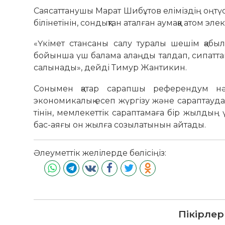
Саясаттанушы Марат Шибұтов еліміздің оңтүст
біліне­тінін, сондықтан аталған аумаққа атом 
«Үкімет стансаны салу туралы шешім қабы
бойынша үш балама алаңды талдап, сипаттап,
салынады», дейді Тимур Жантикин.
Сонымен қатар сарапшы референдум нәти
экономикалық есеп жүргізу және сараптау­дан
тінін, мемлекеттік сараптамаға бір жылдың 
бас-аяғы он жылға созы­латынын айтады.
Әлеуметтік желілерде бөлісіңіз:
Пікірлер