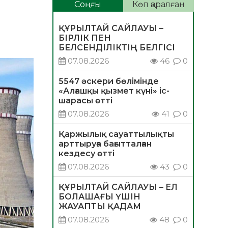
Соңғы
Көп қаралған
ҚҰРЫЛТАЙ САЙЛАУЫ –
БІРЛІК ПЕН
БЕЛСЕНДІЛІКТІҢ БЕЛГІСІ
07.08.2026
46
0
5547 әскери бөлімінде
«Алғашқы қызмет күні» іс-
шарасы өтті
07.08.2026
41
0
Қаржылық сауаттылықты
арттыруға бағытталған
кездесу өтті
07.08.2026
43
0
ҚҰРЫЛТАЙ САЙЛАУЫ – ЕЛ
БОЛАШАҒЫ ҮШІН
ЖАУАПТЫ ҚАДАМ
07.08.2026
48
0