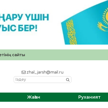
тінің сайты
zhal_jarsh@mail.ru
Жаһан
Руханият