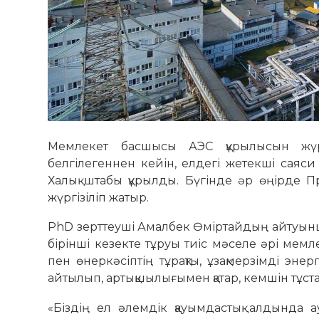
Мемлекет басшысы АЭС құрылысын жүргі
белгілегеннен кейін, елдегі жетекші саяси
Халық штабы құрылды. Бүгінде әр өңірде 
жүргізіліп жатыр.
PhD зерттеуші Амалбек Өміртайдың айтуынша,
бірінші кезекте тұруы тиіс мәселе әрі мемле
пен өнеркәсіптің тұрақты, ұзақ­мерзімді энерг
айтылып, артық­шылығымен қатар, кем­шін тұс
«Біздің ел әлемдік қауым­дастық алдында а