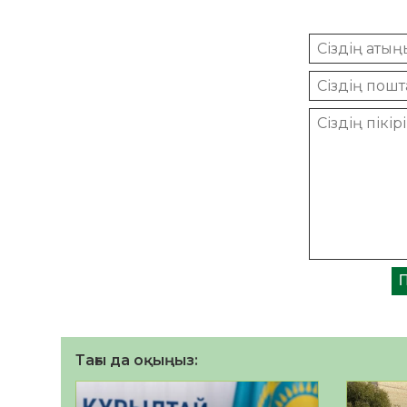
Тағы да оқыңыз: