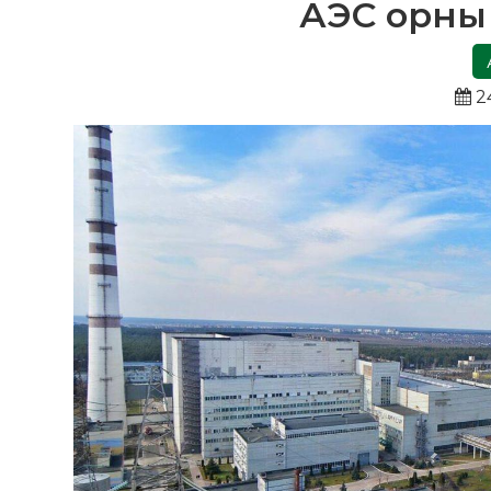
АЭС орны 
2