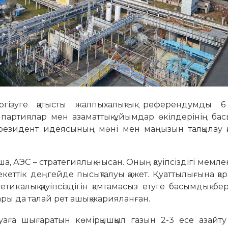
зуге қатысты жалпыхалықтық референдумды 6 
 партиялар мен азаматтық ұйымдар өкілдерінің басы
Президент идеясының мәні мен маңызын талқылау қ
 АЭС – стратегиялық нысан. Оның қауіпсіздігі мемле
кеттік деңгейде пысықталуы қажет. Қуаттылығына қара
етикалық қауіп­сіздігін қамтамасыз етуге басымдық бер
тары да талай рет ашық жарияланған.
уаға шығара­тын көмір­қыш­қыл газын 2-3 есе азайт