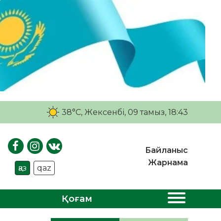
38°C
, Жексенбі, 09 тамыз, 18:43
Байланыс
Жарнама
қаз
qaz
Қоғам