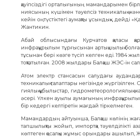
қауіпсіздігі орта­лығының мамандарымен бір­л
ниясының күшімен тәуелсіз тех­никалық жә
кейін оңтүстіктегі аумақты ұсындық», дейді «Қ
Жантикин.
Абай облысындағы Курчатов қаласы қа
инфрақұрылым тұр­ғысынан артықшылық болға
тұсынан бері көзге түсіп келген еді. 1984 ж
тоқтатылған. 2008 жылдары Балқаш ЖЭС-ін сал
Атом электр стансасын салу­дағы аудандар
техникалық талаптары негі­зін­де жүргізілген.
гиялық құбылыстар, гид­ро­метеорологиялық 
әсері. Үл­кен ауылы аума­ғының инфра­құрылым
бір кедергі келтіретін жағдай тір­­келмеген.
Мамандардың айтуынша, Бал­қаш көлінің жа
тап­шылықты жо­йып, импортқа тәуелділікті аз
көп­теген қосалқы жұмыс орындары ашылып, Же