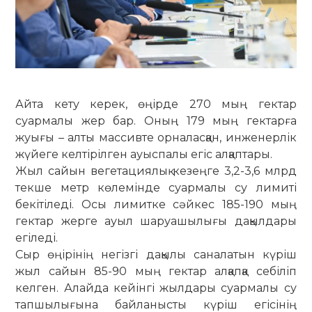
​Айта кету керек, өңірде 270 мың гектар
суармалы жер бар. Оның 179 мың гектарға
жуығы – алты массивте орналасқан, инженерлік
жүйеге келтірілген ауыспалы егіс алқаптары.
Жыл сайын вегетациялық кезеңге 3,2-3,6 млрд
текше метр көлемінде суармалы су лимиті
бекітіледі. Осы лимитке сәйкес 185-190 мың
гектар жерге ауыл шаруашылығы дақылдары
егіледі.
Сыр өңірінің негізгі дақылы саналатын күріш
жыл сайын 85-90 мың гектар алқапқа себіліп
келген. Алайда кейінгі жылдары суармалы су
тапшылығына байланысты күріш егісінің