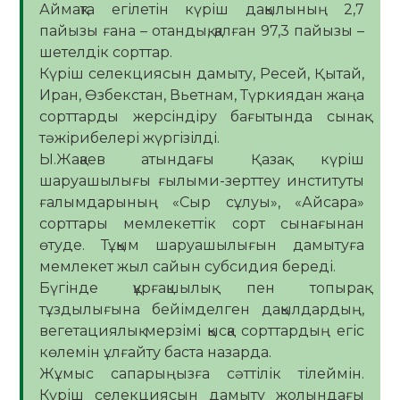
Аймақта егілетін күріш дақылының 2,7
пайызы ғана – отандық, қалған 97,3 пайызы –
шетелдік сорттар.
Күріш селекциясын дамыту, Ресей, Қытай,
Иран, Өзбекстан, Вьетнам, Түркиядан жаңа
сорттарды жерсіндіру бағытында сынақ
тәжірибелері жүргізілді.
Ы.Жақаев атындағы Қазақ күріш
шаруашылығы ғылыми-зерттеу институты
ғалымдарының «Сыр сұлуы», «Айсара»
сорттары мемлекеттік сорт сынағынан
өтуде. Тұқым шаруашылығын дамытуға
мемлекет жыл сайын субсидия береді.
Бүгінде құрғақшылық пен топырақ
тұздылығына бейімделген дақылдардың,
вегетациялық мерзімі қысқа сорттардың егіс
көлемін ұлғайту баста назарда.
Жұмыс сапарыңызға сәттілік тілеймін.
Күріш селекциясын дамыту жолындағы