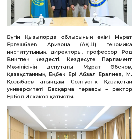
Бүгін Қызылорда облысының әкімі Мұрат
Ергешбаев Аризона (АҚШ) геномика
институтының директоры, профессор Род
Вингпен кездесті. Кездесуге Парламент
Мәжілісінің депутаты Мұрат Әбенов,
Қазақстанның Еңбек Ері Абзал Ералиев, М.
Қозыбаев атындағы Солтүстік Қазақстан
университеті Басқарма төрағасы – ректор
Ербол Искаков қатысты.