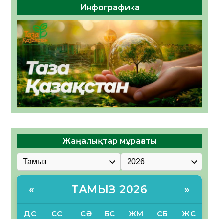
Инфографика
Жаңалықтар мұрағаты
ТАМЫЗ 2026
«
»
ДС
СС
СӘ
БС
ЖМ
СБ
ЖС