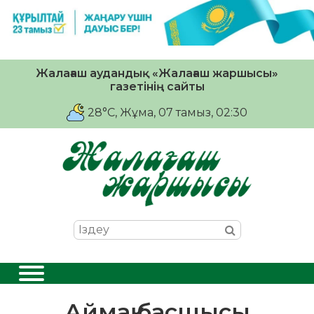
Жалағаш аудандық «Жалағаш жаршысы»
газетінің сайты
28°C
, Жұма, 07 тамыз, 02:30
Аймақ басшысы