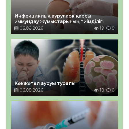
Инфекциялық ауруларға қарсы
иммундау жұмыстарының тиімділігі
06.08.2026
19
0
Көкжөтел ауруы туралы
06.08.2026
18
0