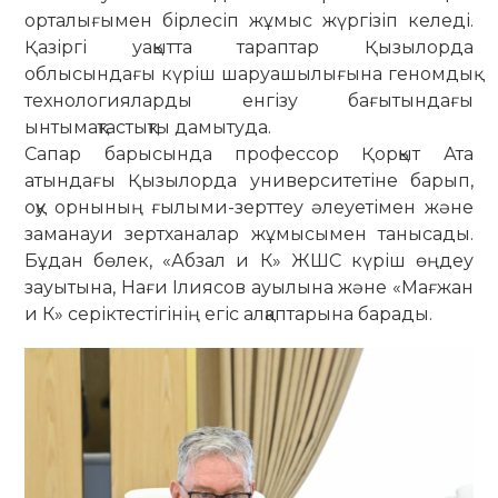
орталығымен бірлесіп жұмыс жүргізіп келеді.
Қазіргі уақытта тараптар Қызылорда
облысындағы күріш шаруашылығына геномдық
технологияларды енгізу бағытындағы
ынтымақтастықты дамытуда.
Сапар барысында профессор Қорқыт Ата
атындағы Қызылорда университетіне барып,
оқу орнының ғылыми-зерттеу әлеуетімен және
заманауи зертханалар жұмысымен танысады.
Бұдан бөлек, «Абзал и К» ЖШС күріш өңдеу
зауытына, Нағи Ілиясов ауылына және «Мағжан
и К» серіктестігінің егіс алқаптарына барады.