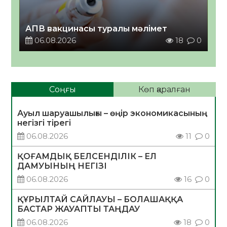
АПВ вакцинасы туралы мәлімет
06.08.2026
18
0
Соңғы
Көп қаралған
Ауыл шаруашылығы – өңір экономикасының
негізгі тірегі
06.08.2026
11
0
ҚОҒАМДЫҚ БЕЛСЕНДІЛІК – ЕЛ
ДАМУЫНЫҢ НЕГІЗІ
06.08.2026
16
0
ҚҰРЫЛТАЙ САЙЛАУЫ – БОЛАШАҚҚА
БАСТАР ЖАУАПТЫ ТАҢДАУ
06.08.2026
18
0