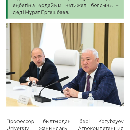
еңбегіңіз әрдайым нәтижелі болсын», –
деді Мұрат Ергешбаев.
Профессор былтырдан бері Kozybayev
University жанындағы Агрокомпетенция