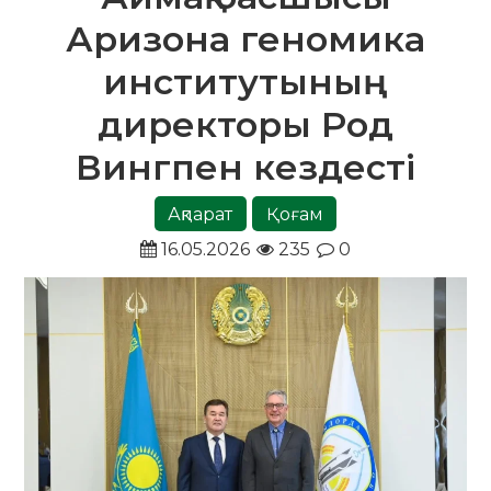
Аризона геномика
институтының
директоры Род
Вингпен кездесті
Ақпарат
Қоғам
16.05.2026
235
0