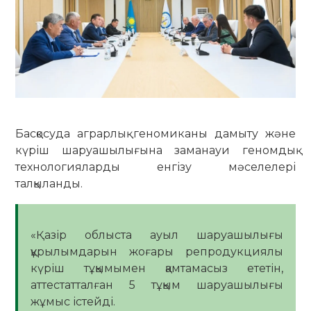
Басқосуда аграрлық геномиканы дамыту және
күріш шаруашылығына заманауи геномдық
технологияларды енгізу мәселелері
талқыланды.
«Қазір облыста ауыл шаруашылығы
құрылымдарын жоғары репродукциялы
күріш тұқымымен қамтамасыз ететін,
аттестатталған 5 тұқым шаруашылығы
жұмыс істейді.