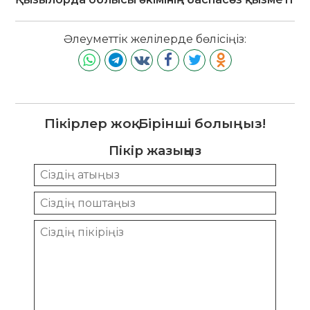
Әлеуметтік желілерде бөлісіңіз:
Пікірлер жоқ. Бірінші болыңыз!
Пікір жазыңыз