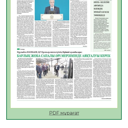
Қазақстан Орталық Азиядағы көшуге ең
қолайлы ел атанды
05.08.2026
32
0
Өрт қауіпсіздігі талаптарын сақтау – әр
азаматтың міндеті
05.08.2026
32
0
Руслан Рүстемұлы облыс әкімінің
кеңесшісі болып тағайындалды
05.08.2026
29
0
Цифрландыру саласын дамыту аясында
салынатын жаңа орталықтың жобасы
талқыланды
05.08.2026
29
0
Алғашқы цифрлық жасанды интеллект
құралдарының таныстырылымы өтті
PDF мұрағат
05.08.2026
31
0