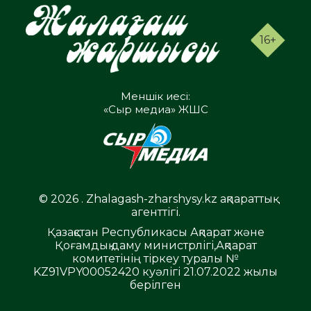
16+
Меншік иесі:
«Сыр медиа» ЖШС
© 2026 . Zhalagash-zharshysy.kz ақпараттық
агенттігі.
Қазақстан Республикасы Ақпарат және
Қоғамдық даму министрлігі,Ақпарат
комитетінің тіркеу туралы №
KZ91VPY00052420 куәлігі 21.07.2022 жылы
берілген