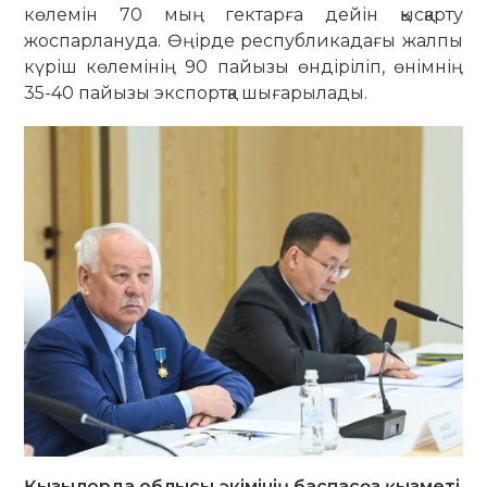
көлемін 70 мың гектарға дейін қысқарту
жоспарлануда. Өңірде республикадағы жалпы
күріш көлемінің 90 пайызы өндіріліп, өнімнің
35-40 пайызы экспортқа шығарылады.
Қызылорда облысы әкімінің баспасөз қызметі