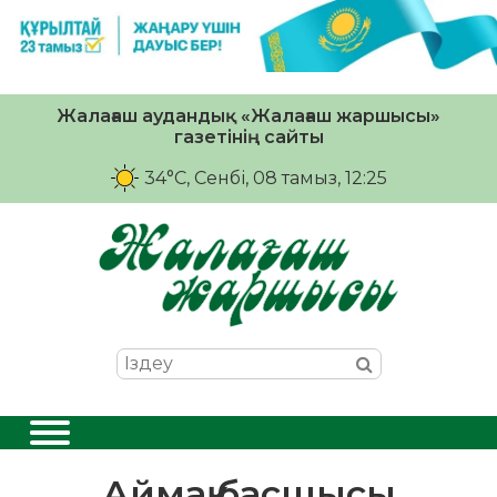
Жалағаш аудандық «Жалағаш жаршысы»
газетінің сайты
34°C
, Сенбі, 08 тамыз, 12:25
Аймақ басшысы