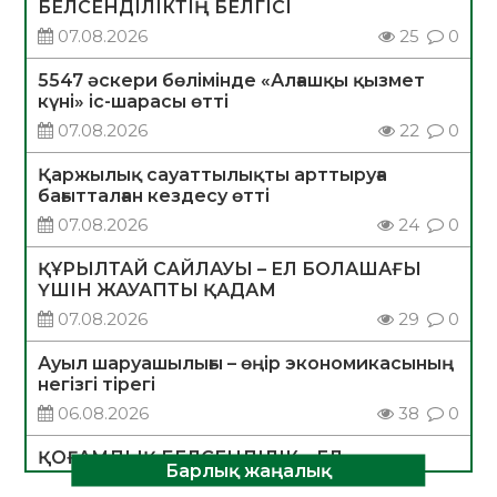
БЕЛСЕНДІЛІКТІҢ БЕЛГІСІ
07.08.2026
25
0
5547 әскери бөлімінде «Алғашқы қызмет
күні» іс-шарасы өтті
07.08.2026
22
0
Қаржылық сауаттылықты арттыруға
бағытталған кездесу өтті
07.08.2026
24
0
ҚҰРЫЛТАЙ САЙЛАУЫ – ЕЛ БОЛАШАҒЫ
ҮШІН ЖАУАПТЫ ҚАДАМ
07.08.2026
29
0
Ауыл шаруашылығы – өңір экономикасының
негізгі тірегі
06.08.2026
38
0
ҚОҒАМДЫҚ БЕЛСЕНДІЛІК – ЕЛ
Барлық жаңалық
ДАМУЫНЫҢ НЕГІЗІ