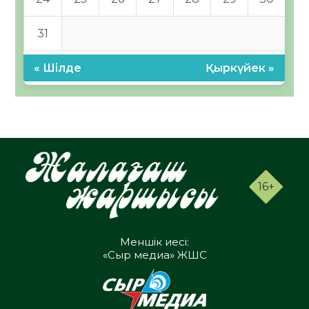
31
« Шілде
Қыркүйек »
16+
Меншік иесі:
«Сыр медиа» ЖШС