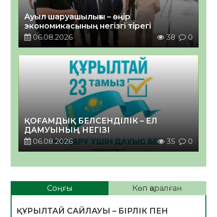
Ауыл шаруашылығы – өңір
экономикасының негізгі тірегі
06.08.2026
38
0
ҚОҒАМДЫҚ БЕЛСЕНДІЛІК – ЕЛ
ДАМУЫНЫҢ НЕГІЗІ
06.08.2026
35
0
Соңғы
Көп қаралған
ҚҰРЫЛТАЙ САЙЛАУЫ – БІРЛІК ПЕН