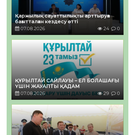
Қаржылық сауаттылықты арттыруға
бағытталған кездесу өтті
07.08.2026
24
0
ҚҰРЫЛТАЙ САЙЛАУЫ – ЕЛ БОЛАШАҒЫ
ҮШІН ЖАУАПТЫ ҚАДАМ
07.08.2026
29
0