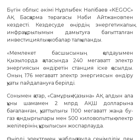
​Бүгін облыс әкімі Нұрлыбек Нәлібаев «KEGOC»
АҚ Басқарма төрағасы Нәби Айтжановпен
кездесті. Кездесуде өңірдің энергетикалық
инфрақұрылымын дамытуға бағытталған
инвестициялық жобалар талқыланды.
​«Мемлекет басшысының қолдауымен
Қызылорда қаласында 240 мегаватт электр
энергиясын өндіретін станция іске қосылды.
Оның 176 мегаватт электр энергиясын өндіру
қуаты пайдалануға берілді.
​Сонымен қатар, «Самұрық-Қазына» АҚ алдын ала
құны шамамен 2 млрд АҚШ долларына
бағаланған, қуаттылығы 1100 мегаватт жаңа бу-
газ қондырғылары мен 500 киловольттық электр
желілерінің құрылысын жоспарлауда.
​Өңірді электрмен жабдықтауда сенімділік пен