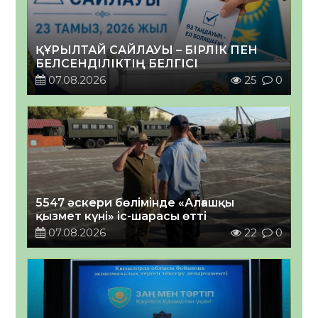
ҚҰРЫЛТАЙ САЙЛАУЫ – БІРЛІК ПЕН
БЕЛСЕНДІЛІКТІҢ БЕЛГІСІ
07.08.2026
25
0
5547 әскери бөлімінде «Алғашқы
қызмет күні» іс-шарасы өтті
07.08.2026
22
0