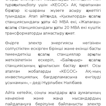
тұрақтылық болу үшін «KEGOC» АҚ тарапынан
бірқатар іс-шараны жүзеге асыру қажеттігі
туындады. Атап айтқанда, «Қызылорда» қосалқы
станциясындағы қуаты 40 МВА екі, «Жалағаш»
қосалқы станциясындағы қуаты 20 МВА екі күштік
трансформаторды алмастыру қажет.
​Өңірге электр энергиясы негізінен
солтүстіктен ескірген бірінші және екінші басты
төмендеткіш қосалқы станциялар арқылы
жеткізілетінін ескеріп, «Байқоңыр» қосалқы
станциясының құрылысын бастау қажет. Осы
аталған жобаларды «KEGOC» АҚ-ның
инвестициялық бағдарламасына енгізуді
ұсынамын», – деді Нұрлыбек Нәлібаев.
Айта кетейік, соңғы жылдары қала аумағының
кеңеюіне және жаңа нысандардың
пайдалануға берілуіне байланысты электр