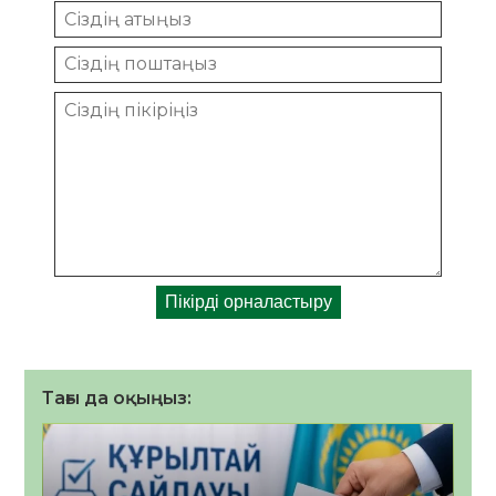
Тағы да оқыңыз: