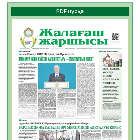
06.08.2026
35
0
PDF нұсқа
ҚҰРЫЛТАЙ САЙЛАУЫ – БОЛАШАҚҚА
БАСТАР ЖАУАПТЫ ТАҢДАУ
06.08.2026
37
0
Инфекциялық ауруларға қарсы иммундау
жұмыстарының тиімділігі
06.08.2026
39
0
Көкжөтел ауруы туралы
06.08.2026
35
0
АПВ вакцинасы туралы мәлімет
06.08.2026
35
0
Open Air: Қызылорда облысы полиция
департаменті 20 мыңнан астам
көрерменнің қауіпсіздігін қамтамасыз етті
06.08.2026
47
0