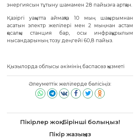
энергиясын тұтыну шамамен 28 пайызға артқан.
Қазіргі уақытта аймақта 10 мың шақырымнан
асатын электр желілері мен 2 мыңнан астам
қосалқы станция бар, осы инфрақұрылым
нысандарының тозу деңгейі 60,8 пайыз.
Қызылорда облысы әкімінің баспасөз қызметі
Әлеуметтік желілерде бөлісіңіз:
Пікірлер жоқ. Бірінші болыңыз!
Пікір жазыңыз