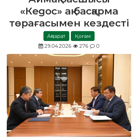
«Кegoc» ақ басқарма
төрағасымен кездесті
Ақпарат
Қоғам
29.04.2026
276
0