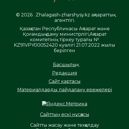
© 2026 . Zhalagash-zharshysy.kz ақпараттық
агенттігі.
Қазақстан Республикасы Ақпарат және
Қоғамдық даму министрлігі,Ақпарат
комитетінің тіркеу туралы №
KZ91VPY00052420 куәлігі 21.07.2022 жылы
берілген
Басшылық
Редакция
Сайт картасы
Материалдарды пайдалану ережелері
Сайттың ескі нұсқасы
Сайтты жасау және техқолдау