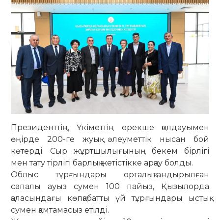
Президенттің, Үкіметтің ерекше қолдауымен
өңірде 200-ге жуық әлеуметтік нысан бой
көтерді. Сыр жұртшылығының бекем бірлігі
мен тату тірлігі барлық жетістікке арқау болды.
Облыс тұрғындары орталықтандырылған
сапалы ауыз сумен 100 пайыз, Қызылорда
қаласындағы көпқабатты үй тұрғындары ыстық
сумен қамтамасыз етілді.