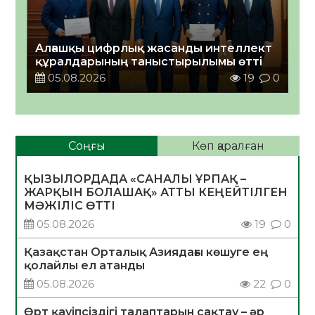
Алғашқы цифрлық жасанды интеллект
құралдарының таныстырылымы өтті
05.08.2026
19
0
Соңғы
Көп қаралған
ҚЫЗЫЛОРДАДА «САНАЛЫ ҰРПАҚ –
ЖАРҚЫН БОЛАШАҚ» АТТЫ КЕҢЕЙТІЛГЕН
МӘЖІЛІС ӨТТІ
05.08.2026
19
0
Қазақстан Орталық Азиядағы көшуге ең
қолайлы ел атанды
05.08.2026
22
0
Өрт қауіпсіздігі талаптарын сақтау – әр