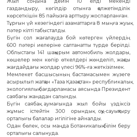
Жыл соңына дейін 10 елді мекенді
газдандыру, көгілдір отынға қолжетімділік
көрсеткішін 85 пайызға арттыру жоспарланған.
Тұрғын үй кезегіндегі азаматтарға 8 мыңға жуық
пәтер кілті табысталды.
Бүгін сол жағалауда бой көтерген үйлердің
600 пәтері иелеріне салтанатты түрде берілді.
Облыстағы 141 шақырым автомобиль жолдары,
көшелер мен көпір өткелдері жөнделіп, жақсы
жағдайдағы жолдар үлесі 96%-ға жеткізілмек.
Мемлекет басшысының бастамасымен жүзеге
асырылып жатқан «Таза Қазақстан» республикалық
экологиялық бағдарламасы аясында Президент
саябағы жаңадан салынды.
Бүгін саябақ аумағында жыл бойы үздіксіз
жұмыс істейтін 300 орындық оқу-сауықтыру
орталығы балалар игілігіне айналды.
Одан бөлек, осы маңда Ботаникалық білім беру
орталығы салынуда.