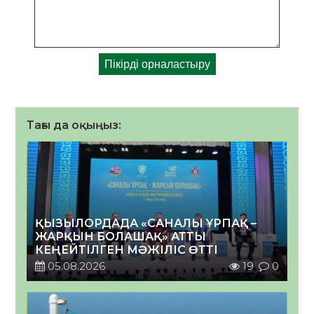
Тағы да оқыңыз:
ҚЫЗЫЛОРДАДА «САНАЛЫ ҰРПАҚ –
ЖАРҚЫН БОЛАШАҚ» АТТЫ
КЕҢЕЙТІЛГЕН МӘЖІЛІС ӨТТІ
05.08.2026
19
0