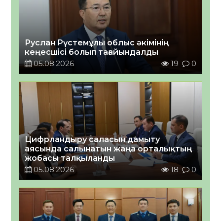
Руслан Рүстемұлы облыс әкімінің
кеңесшісі болып тағайындалды
05.08.2026
19
0
Цифрландыру саласын дамыту
аясында салынатын жаңа орталықтың
жобасы талқыланды
05.08.2026
18
0