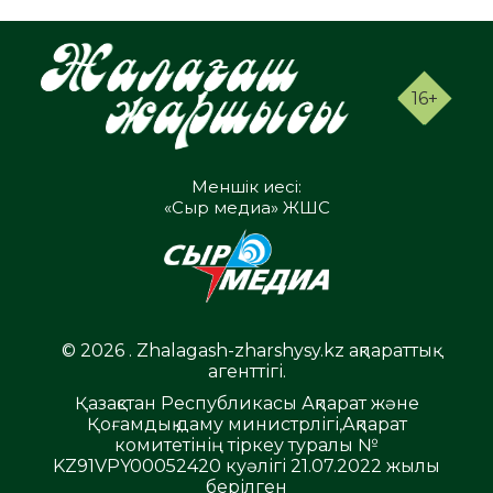
16+
Меншік иесі:
«Сыр медиа» ЖШС
© 2026 . Zhalagash-zharshysy.kz ақпараттық
агенттігі.
Қазақстан Республикасы Ақпарат және
Қоғамдық даму министрлігі,Ақпарат
комитетінің тіркеу туралы №
KZ91VPY00052420 куәлігі 21.07.2022 жылы
берілген