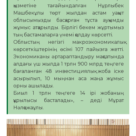
қызметіне тағайындалған Нұрлыбек
Машбекұлы төрт жылдан астам уақыт
облысымызды басқарған тұста ауқымды
жұмыс атқарылды. Бірлігі бекем жұртымыз
тың бастамаларға үнемі қолдау көрсетті.
Облыстың негізгі макроэкономикалық
көрсеткіштерінің өсімі 107 пайызға жетті.
Экономиканы әртараптандыру мақсатында
алдағы үш жылда 1 трлн 900 млрд теңгеге
бағаланған 48 инвестициялық жоба іске
асырылып, 10 мыңнан аса жаңа жұмыс
орны ашылады.
Биыл 1 трлн теңгеге 14 ірі жобаның
құрылысы басталады», – деді Мұрат
Нәлқожаұлы.