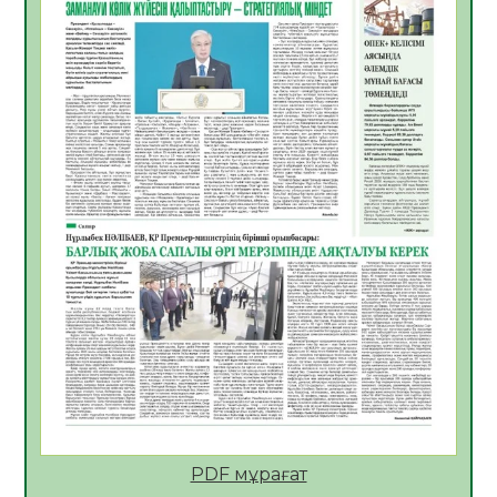
ҚОСЫЛҒАН ҮЛЕС
05.08.2026
27
0
ҚҰРЫЛТАЙ САЙЛАУЫ – БІРЛІК ПЕН
ЖАУАПКЕРШІЛІККЕ БАСТАЙТЫН ҚАДАМ
05.08.2026
26
0
Мектептен – Ұлттық ұлан сапына
04.08.2026
36
0
Үкіметтік емес ұйымдарға арналған
сыйлықақы конкурсына өтінім қабылдау
басталды
04.08.2026
40
0
Үкіметте Президенттің отандық тауарды
қолдау жөніндегі тапсырмаларының
жүзеге асырылу барысы қаралуда
04.08.2026
39
0
PDF мұрағат
Жазғы лагерьде оқушылармен