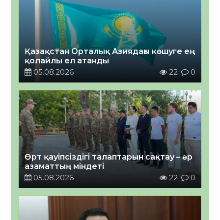
Қазақстан Орталық Азиядағы көшуге ең
қолайлы ел атанды
05.08.2026
22
0
Өрт қауіпсіздігі талаптарын сақтау – әр
азаматтың міндеті
05.08.2026
22
0