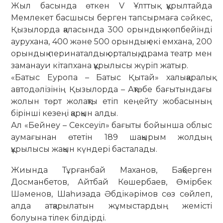
Жыл басында өткен V Ұлттық құрылтайда
Мемлекет басшысы берген тапсырмаға сәйкес,
Қызылорда қаласында 300 орындық көпбейінді
аурухана, 400 және 500 орындық екі емхана, 200
орындық перинаталдық орталық, драма театр мен
заманауи кітапхана құрылысы жүріп жатыр.
«Батыс Еуропа – Батыс Қытай» халықаралық
автодәлізінің Қызылорда – Ақтөбе бағытындағы
жолын төрт жолақты етіп кеңейту жобасының
бірінші кезеңі қарқын алды.
Ал «Бейнеу – Сексеуіл» бағыты бойынша облыс
аумағынан өтетін 189 шақырым жолдың
құрылысы жақын күндері басталады.
Жиында Тұрғанбай Маханов, Бақберген
Досманбетов, Айтбай Көшербаев, Өмірбек
Шәменов, Шаһизада Әбдікәрімов сөз сөйлеп,
алда атқарылатын жұмыстардың жемісті
болуына тілек білдірді.