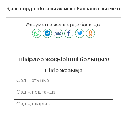
Қызылорда облысы әкімінің баспасөз қызметі
Әлеуметтік желілерде бөлісіңіз:
Пікірлер жоқ. Бірінші болыңыз!
Пікір жазыңыз