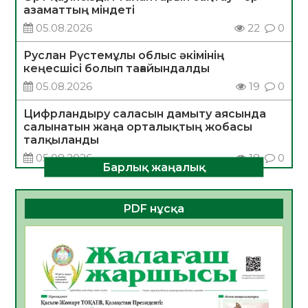
азаматтың міндеті
05.08.2026
22
0
Руслан Рүстемұлы облыс әкімінің
кеңесшісі болып тағайындалды
05.08.2026
19
0
Цифрландыру саласын дамыту аясында
салынатын жаңа орталықтың жобасы
талқыланды
05.08.2026
18
0
Барлық жаңалық
Алғашқы цифрлық жасанды интеллект
құралдарының таныстырылымы өтті
PDF нұсқа
05.08.2026
19
0
Қазақстандықтардың 72,3%-ы жаңа
Құрылтай үшін дауыс беруге дайын
05.08.2026
21
0
ӘРБІР ДАУЫС – ҚОҒАМ ДАМУЫНА