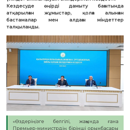
Кездесуде өңірді дамыту бағытында
атқарылған жұмыстар, қолға алынған
бастамалар мен алдағы міндеттер
талқыланды.
«Өздеріңізге белгілі, жақында ғана
Премьер-министрдің бірінші орынбасары