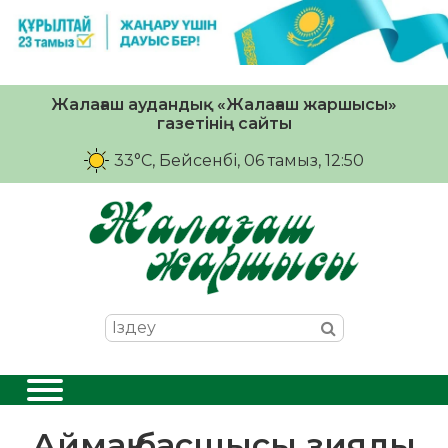
Жалағаш аудандық «Жалағаш жаршысы»
газетінің сайты
33°C
, Бейсенбі, 06 тамыз, 12:50
Аймақ басшысы зиялы