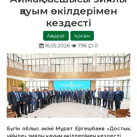
қауым өкілдерімен
кездесті
Ақпарат
Қоғам
16.05.2026
796
0
Бүгін облыс әкімі Мұрат Ергешбаев «Достық
үйінде» зиялы қауым өкілдерімен кездесті.