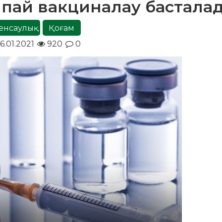
ппай вакциналау бастала
енсаулық
Қоғам
6.01.2021
920
0