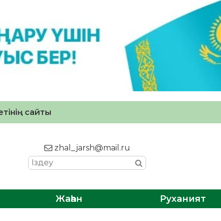
тінің сайты
zhal_jarsh@mail.ru
Жаһан
Руханият