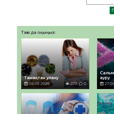
Тағы да оқыңыз:
Сальм
Тамақтан улану
ауру
08.05.2026
277
0
27.0