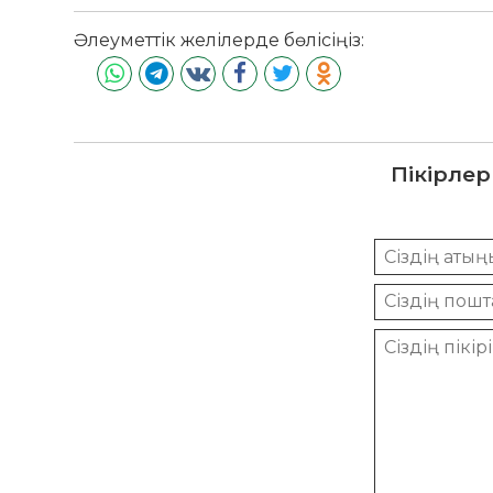
Әлеуметтік желілерде бөлісіңіз:
Пікірлер