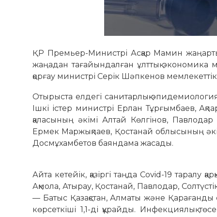
ҚР Премьер-Министрі Асқар Мамин жаңартылғ
жаңадан тағайындалған ұлттық экономика м
қорғау министрі Серік Шәпкенов мемлекеттік 
Отырыста елдегі санитарлық-эпидемио­логиял
Ішкі істер министрі Ерлан Тұрғымбаев, Ақп
қаласының әкімі Алтай Көлгінов, Павлодар 
Ермек Маржықпаев, Қостанай облысының әк
Досмұхамбетов баян­дама жасады.
Айта кетейік, қазіргі таңда Covid-19 таралу қ
Ақмола, Атырау, Қостанай, Павлодар, Солтүстік
— Батыс Қа­зақ­стан, Алматы және Қарағанды
көрсеткіші 1,1-ді құрайды. Инфекциялық төс