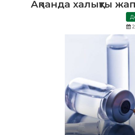
Ақпанда халықты жа
Д
2