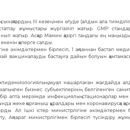
ынақтардың III кезеңінен өтуде (алдын ала тиімділігі
таттау жұмыстары жүргізіліп жатыр. GMP станда
ып жатыр. Асқар Мамин қазіргі таңдағы ең маңызды
ке­нін қаперге салды.
не әкімдік­тер­мен бірлесіп, 1 ақпаннан бас­тап мед
пай вак­циналауды бастауға дайын болуын қамтамас
эпидемиологиялық ахуал нашарлаған жағдайда ал
алық пен бизнес субъектілерінің белгіленген сани
, бір апта мерзімде инфекциялық ста­ционарлар мен
да жеке қор­ғаныш құ­рал­­дары мен корона­вирусқа қар­
ырды. Ал Ішкі істер министрлігіне әкімдіктермен б
Ақпа­рат ми­нистрлігімен бірлесіп тү­сін­діру жұ­