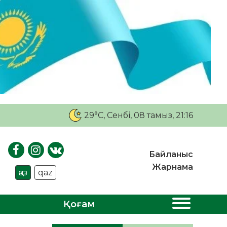
29°C
, Сенбі, 08 тамыз, 21:16
Байланыс
Жарнама
қаз
qaz
Қоғам