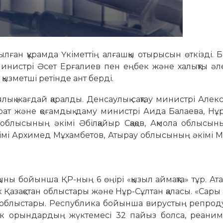
ан құрамда Үкіметтің алғашқы отырысын өткізді. Б
инистрі Әсет Ерғалиев пен еңбек және халықты әл
қызметші ретінде ант берді.
ық жағдай қаралды. Денсаулық сақтау министрі Алек
арат және қоғамдық даму министрі Аида Балаева, Нұ
облысының әкімі Әбілқайыр Сқақов, Ақмола облысын
імі Архимед Мұхамбетов, Атырау облысының әкімі М
арқыны бойынша ҚР-ның 6 өңірі «қызыл аймақта» тұр. Атап
 Қазақстан облыс­­­тары және Нұр-Сұлтан қала­сы. «Сары 
 об­лыс­тары. Республика бойынша ви­­рустың репрод
ек орын­­дар­дың жүктемесі 32 пайыз бол­са, реа­ни