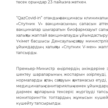
төсек орын­дар 23 пайызға жеткен.
“QazCovid-in” отандық вакцинасы клиникалық с
«Спутник V» вакцинасының сапасын аттес
вакциналар шығаратын биофармзауыт салын
халықты жаппай вакциналауды ұйымдастыру е
Үкімет басшысы Денсаулық сақтау министрлігі
ұйымдардың ха­лықты «Спутник V-мен» жап­
тап­сырды.
Премьер-Министр өңірлердің әкімдеріне 
шектеу шараларының жоспарын әзірлеуді, х
нормаларды қатаң сақтауын қамтамасыз етуді
ме­ди­циналық-санитариялық кө­мек ұйым­­дарын
дәрмек қорларына тек­серіс жүргізуді тапс
мониторингтік топ­тардың жұмысын күшейту, 
күшейту тап­сы­рылды.