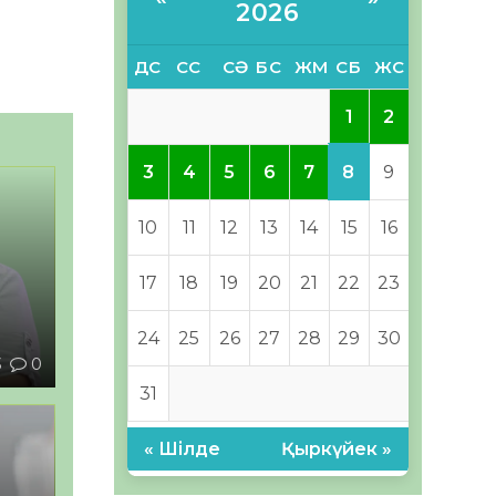
2026
ДС
СС
СӘ
БС
ЖМ
СБ
ЖС
1
2
8
3
4
5
6
7
9
10
11
12
13
14
15
16
17
18
19
20
21
22
23
24
25
26
27
28
29
30
3
0
31
« Шілде
Қыркүйек »