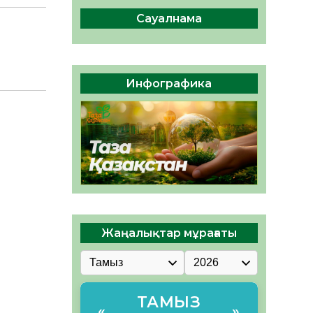
сақтау – әр азаматтың
міндеті
Сауалнама
05.08.2026
57
0
Руслан Рүстемұлы облыс
әкімінің кеңесшісі болып
Инфографика
тағайындалды
05.08.2026
52
0
Жаңалықтар мұрағаты
ТАМЫЗ
«
»