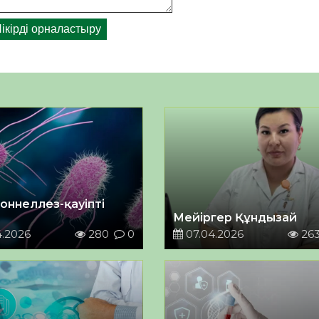
оннеллез-қауіпті
Мейіргер Құндызай
4.2026
280
0
07.04.2026
26