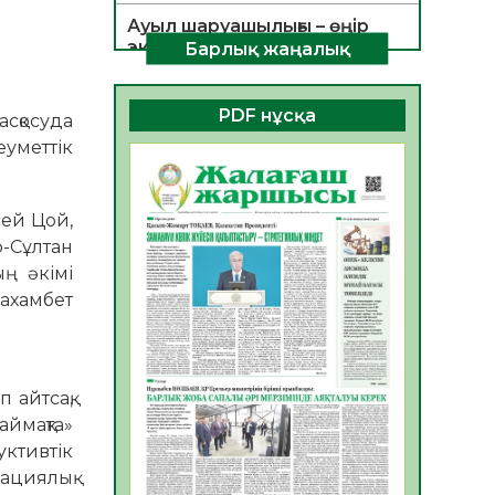
Ауыл шаруашылығы – өңір
экономикасының негізгі
Барлық жаңалық
тірегі
06.08.2026
44
0
PDF нұсқа
асқосуда
ҚОҒАМДЫҚ БЕЛСЕНДІЛІК –
еуметтік
ЕЛ ДАМУЫНЫҢ НЕГІЗІ
06.08.2026
41
0
сей Цой,
ҚҰРЫЛТАЙ САЙЛАУЫ –
р-Сұлтан
БОЛАШАҚҚА БАСТАР
ың әкімі
ЖАУАПТЫ ТАҢДАУ
ахамбет
06.08.2026
43
0
Инфекциялық ауруларға
қарсы иммундау
жұмыстарының тиімділігі
 айтсақ,
06.08.2026
46
0
аймақта»
уктивтік
Көкжөтел ауруы туралы
мациялық
06.08.2026
42
0