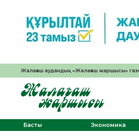
Жалағаш аудандық «Жалағаш жаршысы» газе
Басты
Экономика