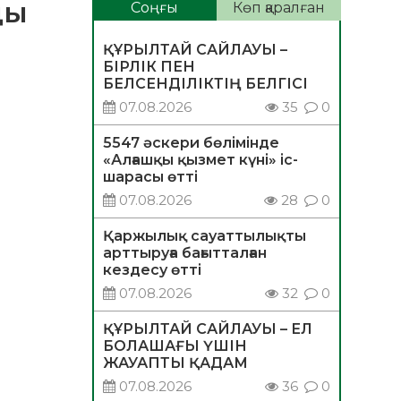
ды
Соңғы
Көп қаралған
ҚҰРЫЛТАЙ САЙЛАУЫ –
БІРЛІК ПЕН
БЕЛСЕНДІЛІКТІҢ БЕЛГІСІ
07.08.2026
35
0
5547 әскери бөлімінде
«Алғашқы қызмет күні» іс-
шарасы өтті
07.08.2026
28
0
Қаржылық сауаттылықты
арттыруға бағытталған
кездесу өтті
07.08.2026
32
0
ҚҰРЫЛТАЙ САЙЛАУЫ – ЕЛ
БОЛАШАҒЫ ҮШІН
ЖАУАПТЫ ҚАДАМ
07.08.2026
36
0