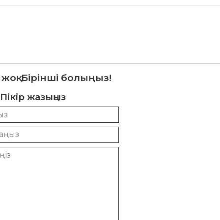
 жоқ. Бірінші болыңыз!
Пікір жазыңыз