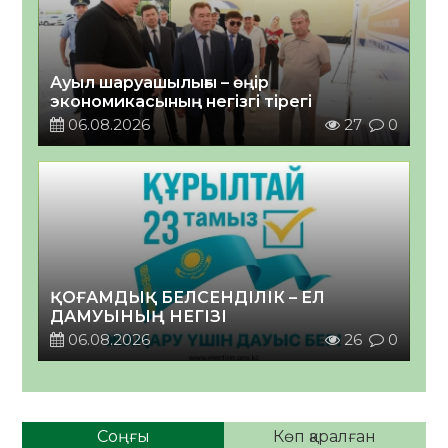
Ауыл шаруашылығы – өңір
экономикасының негізгі тірегі
06.08.2026
27
0
ҚОҒАМДЫҚ БЕЛСЕНДІЛІК – ЕЛ
ДАМУЫНЫҢ НЕГІЗІ
06.08.2026
26
0
Соңғы
Көп қаралған