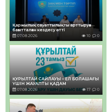
Қаржылық сауаттылықты арттыруға
бағытталған кездесу өтті
07.08.2026
10
0
ҚҰРЫЛТАЙ САЙЛАУЫ – ЕЛ БОЛАШАҒЫ
ҮШІН ЖАУАПТЫ ҚАДАМ
07.08.2026
17
0