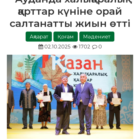
қарттар күніне орай
салтанатты жиын өтті
Ақпарат
Қоғам
Мәдениет
02.10.2025
1702
0