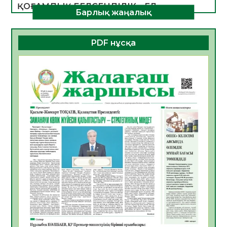
ҚОҒАМДЫҚ БЕЛСЕНДІЛІК – ЕЛ
Барлық жаңалық
ДАМУЫНЫҢ НЕГІЗІ
06.08.2026
26
0
PDF нұсқа
ҚҰРЫЛТАЙ САЙЛАУЫ – БОЛАШАҚҚА
БАСТАР ЖАУАПТЫ ТАҢДАУ
06.08.2026
28
0
Инфекциялық ауруларға қарсы иммундау
жұмыстарының тиімділігі
06.08.2026
29
0
Көкжөтел ауруы туралы
06.08.2026
26
0
АПВ вакцинасы туралы мәлімет
06.08.2026
27
0
Open Air: Қызылорда облысы полиция
департаменті 20 мыңнан астам
көрерменнің қауіпсіздігін қамтамасыз етті