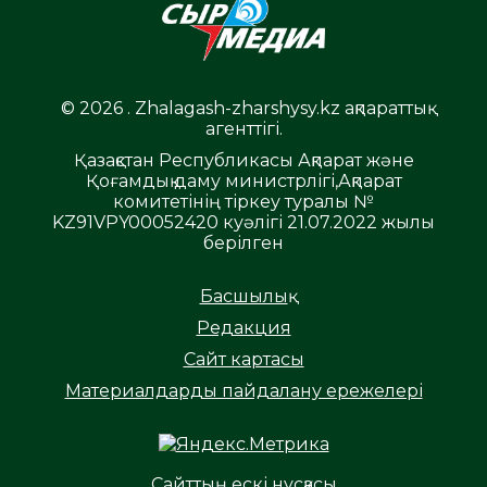
© 2026 . Zhalagash-zharshysy.kz ақпараттық
агенттігі.
Қазақстан Республикасы Ақпарат және
Қоғамдық даму министрлігі,Ақпарат
комитетінің тіркеу туралы №
KZ91VPY00052420 куәлігі 21.07.2022 жылы
берілген
Басшылық
Редакция
Сайт картасы
Материалдарды пайдалану ережелері
Сайттың ескі нұсқасы