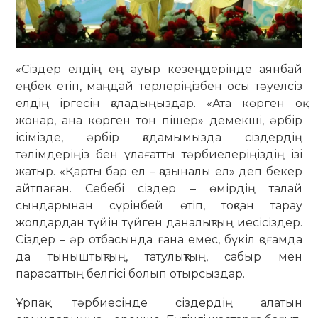
«Сіздер елдің ең ауыр кезеңдерінде аянбай
еңбек етіп, маңдай терлеріңізбен осы тәуелсіз
елдің іргесін қаладыңыздар. «Ата көрген оқ
жонар, ана көрген тон пішер» демекші, әрбір
ісімізде, әрбір қадамымызда сіздердің
тәлімдеріңіз бен ұлағатты тәрбиелеріңіздің ізі
жатыр. «Қарты бар ел – қазыналы ел» деп бекер
айтпаған. Себебі сіздер – өмірдің талай
сындарынан сүрінбей өтіп, тоқсан тарау
жолдардан түйін түйген даналықтың иесісіздер.
Сіздер – әр отбасында ғана емес, бүкіл қоғамда
да тыныштықтың, татулықтың, сабыр мен
парасаттың белгісі болып отырсыздар.
Ұрпақ тәрбиесінде сіздердің алатын