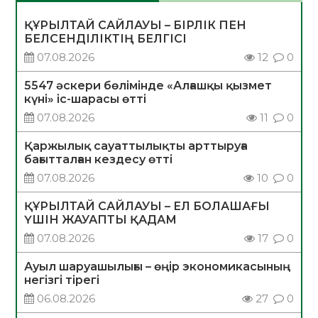
ҚҰРЫЛТАЙ САЙЛАУЫ – БІРЛІК ПЕН
БЕЛСЕНДІЛІКТІҢ БЕЛГІСІ
07.08.2026
12
0
5547 әскери бөлімінде «Алғашқы қызмет
күні» іс-шарасы өтті
07.08.2026
11
0
Қаржылық сауаттылықты арттыруға
бағытталған кездесу өтті
07.08.2026
10
0
ҚҰРЫЛТАЙ САЙЛАУЫ – ЕЛ БОЛАШАҒЫ
ҮШІН ЖАУАПТЫ ҚАДАМ
07.08.2026
17
0
Ауыл шаруашылығы – өңір экономикасының
негізгі тірегі
06.08.2026
27
0