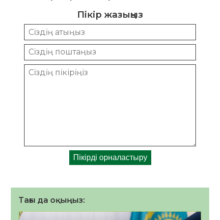
Пікір жазыңыз
Тағы да оқыңыз: