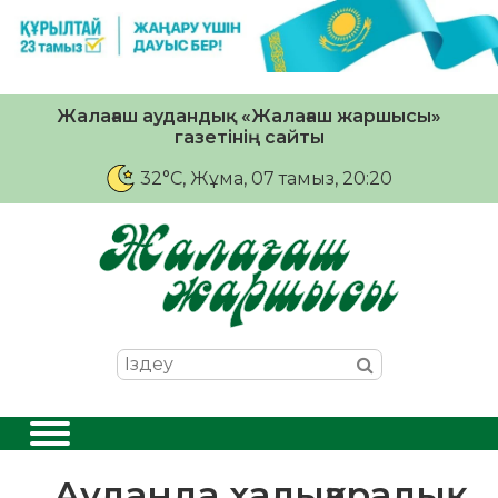
Жалағаш аудандық «Жалағаш жаршысы»
газетінің сайты
32°C
, Жұма, 07 тамыз, 20:20
Ауданда халықаралық