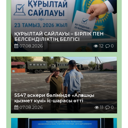
ҚҰРЫЛТАЙ САЙЛАУЫ – БІРЛІК ПЕН
БЕЛСЕНДІЛІКТІҢ БЕЛГІСІ
07.08.2026
12
0
5547 әскери бөлімінде «Алғашқы
қызмет күні» іс-шарасы өтті
07.08.2026
11
0