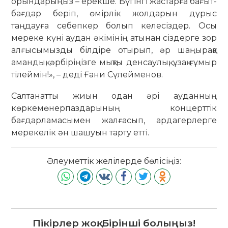
орындарыңыз – ерекше. Бүгінгі жастарға бағыт-
бағдар беріп, өмірлік жолдарын дұрыс
таңдауға себепкер болып келесіздер. Осы
мереке күні аудан әкімінің атынан сіздерге зор
алғысымызды білдіре отырып, әр шаңыраққа
амандық, әрбіріңізге мықты денсаулық, ұзақ ғұмыр
тілеймін!», – деді Ғани Сүлейменов.
Салтанатты жиын одан әрі ауданның
көркемөнерпаздарының концерттік
бағдарламасымен жалғасып, ардагерлерге
мерекелік ән шашуын тарту етті.
Әлеуметтік желілерде бөлісіңіз:
Пікірлер жоқ. Бірінші болыңыз!