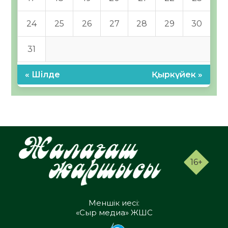
24
25
26
27
28
29
30
31
« Шілде
Қыркүйек »
16+
Меншік иесі:
«Сыр медиа» ЖШС