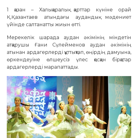
1 қазан – Халықаралық қарттар күніне орай
Қ.Қазантаев атындағы аудандық мәдениет
үйінде салтанатты жиын өтті.
Мерекелік шарада аудан әкімінің міндетін
атқарушы Ғани Сүлейменов аудан әкімінің
атынан ардагерлерді құттықтап, өңірдің дамуына,
өркендеуіне өлшеусіз үлес қосқан бірқатар
ардагерлерді марапаттады.