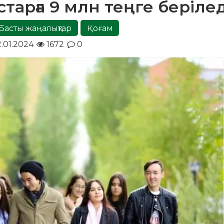
тарға 9 млн теңге берілед
Басты жаңалықтар
Қоғам
2.01.2024
1672
0