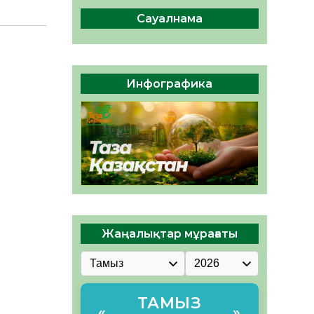
сақтау – әр азаматтың
міндеті
Сауалнама
05.08.2026
39
0
Руслан Рүстемұлы облыс
әкімінің кеңесшісі болып
Инфографика
тағайындалды
05.08.2026
37
0
Жаңалықтар мұрағаты
ТАМЫЗ
«
»