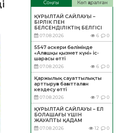
і
Соңғы
Көп қаралған
ҚҰРЫЛТАЙ САЙЛАУЫ –
БІРЛІК ПЕН
БЕЛСЕНДІЛІКТІҢ БЕЛГІСІ
07.08.2026
6
0
5547 әскери бөлімінде
«Алғашқы қызмет күні» іс-
шарасы өтті
07.08.2026
6
0
Қаржылық сауаттылықты
арттыруға бағытталған
кездесу өтті
07.08.2026
7
0
ҚҰРЫЛТАЙ САЙЛАУЫ – ЕЛ
БОЛАШАҒЫ ҮШІН
ЖАУАПТЫ ҚАДАМ
07.08.2026
12
0