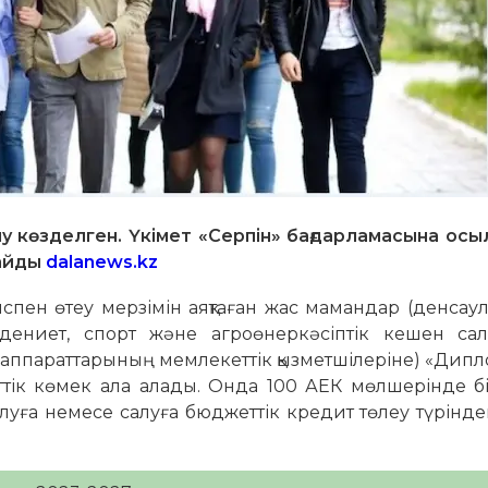
у көзделген. Үкімет «Серпін» бағдарламасына осы
лайды
dalanews.kz
ен өтеу мерзімін аяқтаған жас мамандар (денсаулық
әдениет, спорт және агроөнеркәсіптік кешен сал
і аппараттарының мемлекеттік қызметшілеріне) «Дип
тік көмек ала алады. Онда 100 АЕК мөлшерінде б
уға немесе салуға бюджеттік кредит төлеу түріндег