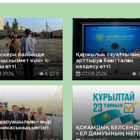
әскери бөлімінде
Қаржылық сауаттылы
қы қызмет күні» іс-
арттыруға бағытталған
ы өтті
кездесу өтті
8.2026
6
0
07.08.2026
шаруашылығы – өңір
микасының негізгі
ҚОҒАМДЫҚ БЕЛСЕНДІ
– ЕЛ ДАМУЫНЫҢ НЕГІ