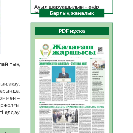
Ауыл шаруашылығы – өңір
экономикасының негізгі
Барлық жаңалық
тірегі
06.08.2026
26
0
PDF нұсқа
ҚОҒАМДЫҚ БЕЛСЕНДІЛІК –
ЕЛ ДАМУЫНЫҢ НЕГІЗІ
06.08.2026
24
0
ҚҰРЫЛТАЙ САЙЛАУЫ –
лай тың
БОЛАШАҚҚА БАСТАР
ЖАУАПТЫ ТАҢДАУ
06.08.2026
27
0
 сақтау,
асында,
Инфекциялық ауруларға
ломмен –
қарсы иммундау
іржолғы
жұмыстарының тиімділігі
і қолдау
06.08.2026
28
0
Көкжөтел ауруы туралы
06.08.2026
25
0