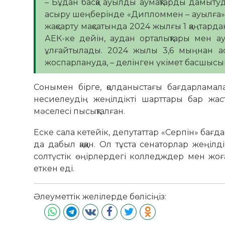
– Бұдан басқа ауылды аумақтарды дамыт
асыру шеңберінде «Дипломмен – ауылға» 
жақсарту мақсатында 2024 жылғы 1 қаңтард
АЕК-ке дейін, аудан орталықтары мен 
ұлғайтылады. 2024 жылы 3,6 мыңнан а
жоспарлануда, – делінген үкімет басшысы
Сонымен бірге, қолданыстағы бағдарламал
несиелеудің жеңілдікті шарттары бар жа
мәселесі пысықталған.
Еске сала кетейік, депутаттар «Серпін» бағ
да дабыл қаққан. Ол тұста сенаторлар жеңіл
солтүстік өңірлердегі колледждер мен жоғ
еткен еді.
Әлеуметтік желілерде бөлісіңіз: