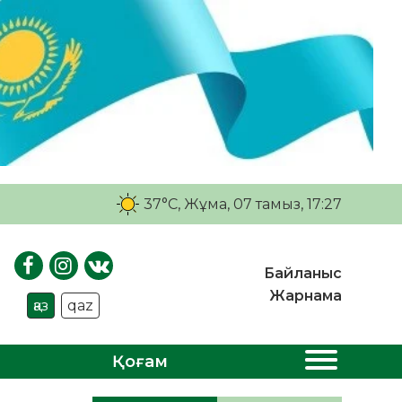
37°C
, Жұма, 07 тамыз, 17:27
Байланыс
Жарнама
қаз
qaz
Қоғам