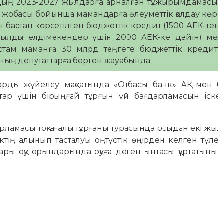
удың 2023-2027 жылдарға арналған тұжырымдамасы
жобасы бойынша мамандарға әлеуметтік қолдау көр
ан бастап көрсетілген бюджеттік кредит (1500 АЕК-те
ауылды елдімекендер үшін 2000 АЕК-ке дейін) мө
стам маманға 30 млрд теңгеге бюджеттік кредит
ның депутаттарға берген жауабында.
арды жүйелеу мақсатында «Отбасы банк» АҚ-мен б
стар үшін бірыңғай тұрғын үй бағдарламасын іск
дарламасы тоқтағалы тұрғаны турасында осыдан екі ж
діктің алынып тасталуы оңтүстік өңірден келген түл
ары оқу орындарында оқуға деген ынтасы құртатын