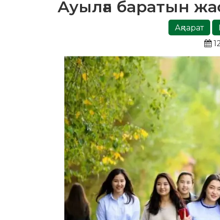
Ауылға баратын жас
Ақпарат
1