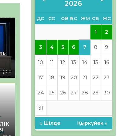
2026
ДС
СС
СӘ
БС
ЖМ
СБ
ЖС
1
2
7
3
4
5
6
8
9
қты
10
11
12
13
14
15
16
7
0
17
18
19
20
21
22
23
24
25
26
27
28
29
30
31
« Шілде
Қыркүйек »
ЛІК
ЗІ