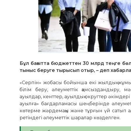
Бұл бағытта бюджеттен 30 млрд теңге бөл
тыныс беруге тырысып отыр, – деп хабар
«Серпін» жобасы бойынша екі жылдық жұмысп
білім беру, әлеуметтік қамсыздандыру, м
ауылдар, кенттер, ауылдық округтер әкімдер
ауылға» бағдарламасы шеңберінде әлеумет
көтерме жәрдемақы және тұрғын үй сатып ал
ретіндегі әлеуметтік шаралар көзделген.