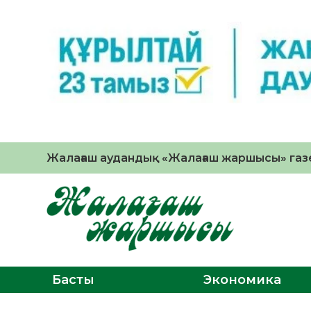
Жалағаш аудандық «Жалағаш жаршысы» газе
Басты
Экономика