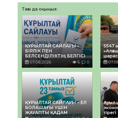
Тағы да оқыңыз:
ҚҰРЫЛТАЙ САЙЛАУЫ –
5547 
БІРЛІК ПЕН
«Алғаш
БЕЛСЕНДІЛІКТІҢ БЕЛГІСІ
шарас
07.08.2026
6
0
07.0
ҚҰРЫЛТАЙ САЙЛАУЫ – ЕЛ
Ауыл 
БОЛАШАҒЫ ҮШІН
эконо
ЖАУАПТЫ ҚАДАМ
тірегі