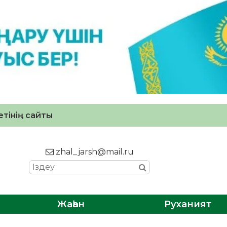
тінің сайты
zhal_jarsh@mail.ru
Жаһан
Руханият