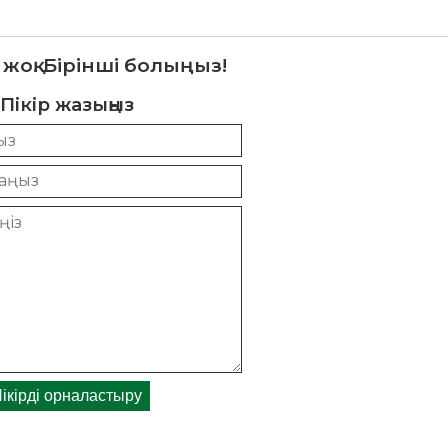
 жоқ. Бірінші болыңыз!
Пікір жазыңыз