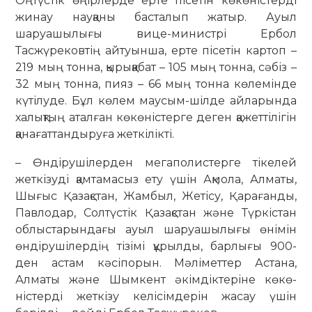
Оңтүстік өңірлерде ерте пісетін көкөністерді
жинау науқаны басталып жатыр. Ауыл
шаруашылығы вице-министрі Ербол
Тасжүрековтің ай­туынша, ерте пісетін картоп –
219 мың тонна, қырыққабат – 105 мың тонна, сәбіз –
32 мың тонна, пияз – 66 мың тонна көлемінде
күтілуде. Бұл көлем маусым-шілде айларында
халықтың аталған көкөністерге деген қажеттілігін
қанағаттандыруға жеткілікті.
– Өндірушілерден мега­полис­тер­ге тікелей
жеткізуді қамтамасыз ету үшін Ақмола, Алматы,
Шығыс Қазақстан, Жамбыл, Жетісу, Қарағанды,
Павло­дар, Солтүстік Қазақстан және Түр­кіс­тан
облыстарындағы ауыл шаруа­шылығы өнімін
өндірушілердің тізімі құрылды, барлығы 900-
ден астам кә­сіпорын. Мәліметтер Астана,
Алматы және Шымкент әкімдіктеріне көкө­
ністерді жеткізу келісімдерін жасау үшін