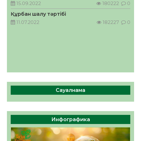
кеңесшісі болып тағайындалды
15.09.2022
180222
0
05.08.2026
37
0
Құрбан шалу тәртібі
11.07.2022
182227
0
Сауалнама
Инфографика