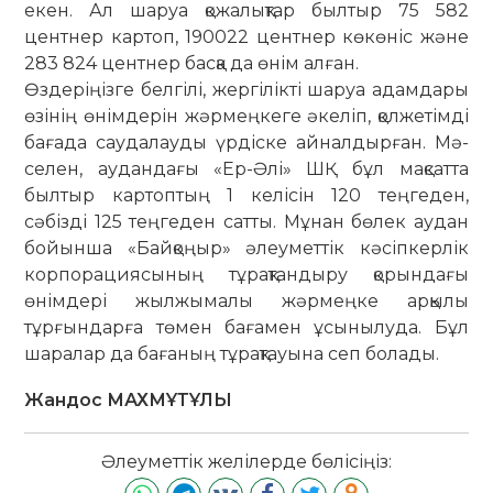
екен. Ал шаруа қо­жа­лықтар былтыр 75 582
центнер картоп, 190022 центнер көкөніс және
283 824 центнер басқа да өнім алған.
Өздеріңізге белгілі, жергілікті ша­руа адамдары
өзінің өнімдерін жәр­меңкеге әкеліп, қолжетімді
бағада сау­­далауды үрдіске айналдырған. Мә­
селен, аудандағы «Ер-Әлі» ШҚ бұл мақ­сатта
былтыр картоптың 1 келісін 120 теңгеден,
сәбізді 125 теңгеден сатты. Мұнан бөлек аудан
бойынша «Бай­қоңыр» әлеуметтік кәсіпкерлік
кор­порациясының тұрақтандыру қо­рын­дағы
өнімдері жылжымалы жәр­меңке арқылы
тұрғындарға төмен ба­ға­мен ұсынылуда. Бұл
шаралар да баға­ның тұрақтауына сеп болады.
Жандос МАХМҰТҰЛЫ
Әлеуметтік желілерде бөлісіңіз: