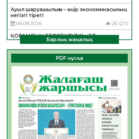
Ауыл шаруашылығы – өңір экономикасының
негізгі тірегі
06.08.2026
26
0
ҚОҒАМДЫҚ БЕЛСЕНДІЛІК – ЕЛ
Барлық жаңалық
ДАМУЫНЫҢ НЕГІЗІ
06.08.2026
24
0
PDF нұсқа
ҚҰРЫЛТАЙ САЙЛАУЫ – БОЛАШАҚҚА
БАСТАР ЖАУАПТЫ ТАҢДАУ
06.08.2026
27
0
Инфекциялық ауруларға қарсы иммундау
жұмыстарының тиімділігі
06.08.2026
28
0
Көкжөтел ауруы туралы
06.08.2026
25
0
АПВ вакцинасы туралы мәлімет