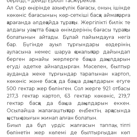
берілді, – дейді Ербол Тасжүреков.
Ал Сыр өңірінде азық-түлік бағасы, оның ішінде
көкөніс бағасының көр-сеткіші басқа аймақтарға
қарағанда әлдеқайда тұрақты. Жергілікті билік те
алдағы уақытта бақша өнімдерінің бағасы тұрақты
болатынын айтады. Бұлай пайымдауға негіз
бар. Бүгінде ауыл тұрғындары өздерінің
ауласына немес шаруа қожалықтар дайындап
берген арнайы жерлерге бақша дақыл­дарын
егуді әдетке айналдырған. Мә­се­лен, былтыр
ау­данда жеке тұрғындар тарапынан картоп,
көкөніс және басқа да бақша дақылдарын егуге
500 гектар жер б­өлінген. Сол жерге 921 отбасы
217,3 гектар картоп, 63 гектар көкөніс, 219,7
гектар басқа да бақша дақылдарын еккен.
Осылайша жалағаштықтар ең­бек­тің арқасында
қыстық азығын жинап алған болатын.
Биыл да бұл үрдіс жалғасын тап­пақ, тіпті
бөлінетін жер көлемі де был­­тырғыдан көп