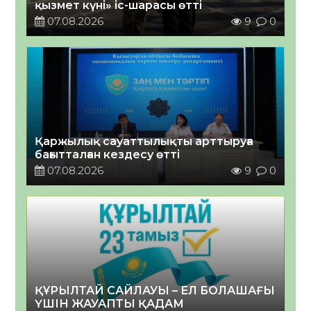
қызмет күні» іс-шарасы өтті
07.08.2026
9
0
Қаржылық сауаттылықты арттыруға
бағытталған кездесу өтті
07.08.2026
9
0
ҚҰРЫЛТАЙ САЙЛАУЫ – ЕЛ БОЛАШАҒЫ
ҮШІН ЖАУАПТЫ ҚАДАМ