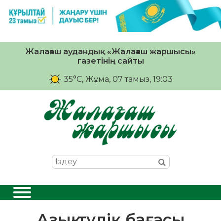
Жалағаш аудандық «Жалағаш жаршысы»
газетінің сайты
35°C
, Жұма, 07 тамыз, 19:03
Азық-түлік бағасы