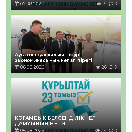
07.08.2026
15
0
Ауыл шаруашылығы – өңір
экономикасының негізгі тірегі
06.08.2026
26
0
ҚОҒАМДЫҚ БЕЛСЕНДІЛІК – ЕЛ
ДАМУЫНЫҢ НЕГІЗІ
06.08.2026
24
0