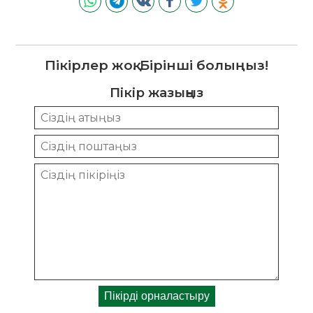
Пікірлер жоқ. Бірінші болыңыз!
Пікір жазыңыз