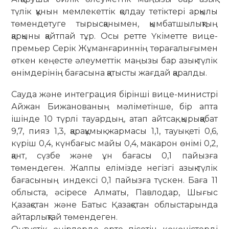
түлік құнын мемлекеттік қолдау тетіктері арқылы
төмендетуге тырысқанымен, қымбатшылықтың
қарқыны қайтпай тұр. Осы ретте Үкіметте вице-
премьер Серік Жұманғариннің төрағалығымен
өткен кеңесте әлеуметтік маңызы бар азық-түлік
өнімдерінің бағасына қатысты жағдай қаралды.
Сауда және интеграция бірінші вице-министрі
Айжан Бижанованың мә­­­лі­метінше, бір апта
ішінде 10 түрлі тауар­дың, атап айтсақ, қырыққабат
9,7, пияз 1,3, қарақұмық жармасы 1,1, тауық еті 0,6,
күріш 0,4, күнбағыс майы 0,4, макарон өнімі 0,2,
қант, сүзбе және ұн бағасы 0,1 пайызға
төмендеген. Жалпы елімізде негізгі азық-түлік
ба­ғасының индексі 0,1 пайызға түскен. Баға 11
облыста, әсіресе Алматы, Пав­лодар, Шығыс
Қазақстан және Батыс Қазақстан облыстарында
айтарлықтай төмендеген.