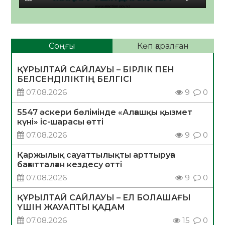
Соңғы
Көп қаралған
ҚҰРЫЛТАЙ САЙЛАУЫ – БІРЛІК ПЕН
БЕЛСЕНДІЛІКТІҢ БЕЛГІСІ
07.08.2026
9
0
5547 әскери бөлімінде «Алғашқы қызмет
күні» іс-шарасы өтті
07.08.2026
9
0
Қаржылық сауаттылықты арттыруға
бағытталған кездесу өтті
07.08.2026
9
0
ҚҰРЫЛТАЙ САЙЛАУЫ – ЕЛ БОЛАШАҒЫ
ҮШІН ЖАУАПТЫ ҚАДАМ
07.08.2026
15
0