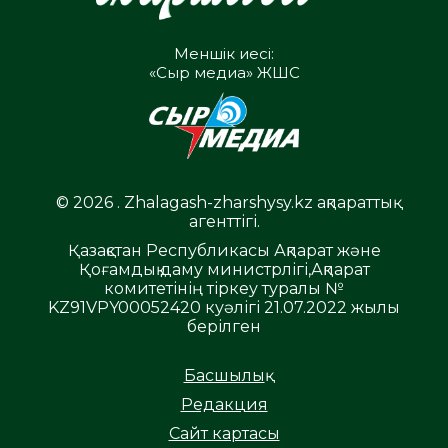
Меншік иесі:
«Сыр медиа» ЖШС
© 2026 . Zhalagash-zharshysy.kz ақпараттық
агенттігі.
Қазақстан Республикасы Ақпарат және
Қоғамдық даму министрлігі,Ақпарат
комитетінің тіркеу туралы №
KZ91VPY00052420 куәлігі 21.07.2022 жылы
берілген
Басшылық
Редакция
Сайт картасы