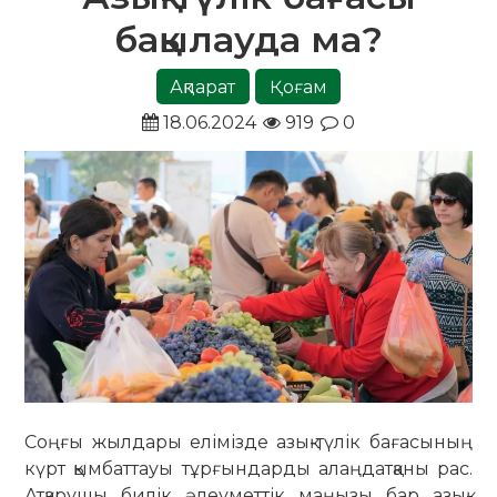
бақылауда ма?
Ақпарат
Қоғам
18.06.2024
919
0
Соңғы жылдары елімізде азық-түлік бағасының
күрт қымбаттауы тұрғындарды алаңдатқаны рас.
Атқарушы билік әлеуметтік маңызы бар азық-