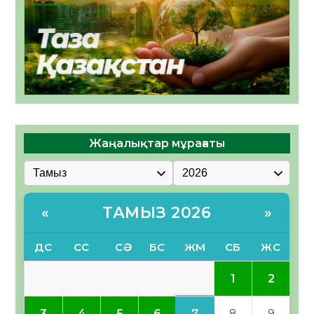
Жаңалықтар мұрағаты
ТАМЫЗ 2026
«
»
ДС
СС
СӘ
БС
ЖМ
СБ
ЖС
1
2
7
3
4
5
6
8
9