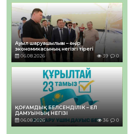
Ауыл шаруашылығы – өңір
экономикасының негізгі тірегі
06.08.2026
39
0
ҚОҒАМДЫҚ БЕЛСЕНДІЛІК – ЕЛ
ДАМУЫНЫҢ НЕГІЗІ
06.08.2026
36
0