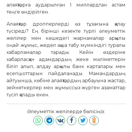
алаяқтарға аударылған 1 миллардтан астам
теңге өндірілген.
Алаяқтар дропперлерді өз тұзағына қалау
түсіреді? Ең бірінші кезекте түрлі әлеуметтік
желілер мен көшедегі жарнамалар арқылы
оңай жұмыс, жедел ақша табу мүмкіндігі туралы
хабарламалар тарады. Кейін өздеріне
хабарласқан адамдардың жеке мәліметтерін
біліп алып, алдау арқылы банк карталары мен
есепшоттарын пайдаланады. Мамандардың
айтуынша, көбіне алаяқтардың арбауына жастар,
зейнеткерлер мен жұмыссыз жүрген азаматтар
түсіп қалады екен.
Әлеуметтік желілерде бөлісіңіз: