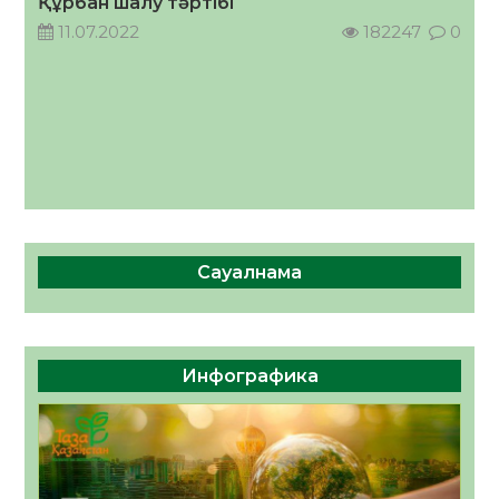
Құрбан шалу тәртібі
11.07.2022
182247
0
Сауалнама
Инфографика