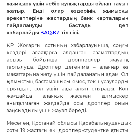
жымқыру үшін небір қулықтарды ойлап тауып
жатыр. Енді олар өздерінің жымысқы
әрекеттеріне жастардың банк карталарын
пайдалануды бастады деп
хабарлайды
BAQ.KZ
тілшісі.
ҚР Жоғарғы сотының хабарлауынша, соңғы
кездері алаяқтарға алданған азаматтардың
арызы бойынша дропперлер жауапқа
тартылуда. Дроппер дегеніміз – алаяқтар өз
мақсаттарына жету үшін пайдаланатын адам. Ол
қылмыстың бастамашысы емес, тек нұсқауларды
орындап, сол үшін ақша алып отырады. Көп
жағдайда алаяқтық жасаған қылмыскер
анықталмаған жағдайда осы дроппер оның
заңсыздығы үшін жауап береді.
Мәселен, Қостанай облысы Қарабалық аудандық
соты 19 жастағы екі дроппер-студентке қатысты