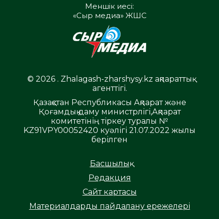
Меншік иесі:
«Сыр медиа» ЖШС
© 2026 . Zhalagash-zharshysy.kz ақпараттық
агенттігі.
Қазақстан Республикасы Ақпарат және
Қоғамдық даму министрлігі,Ақпарат
комитетінің тіркеу туралы №
KZ91VPY00052420 куәлігі 21.07.2022 жылы
берілген
Басшылық
Редакция
Сайт картасы
Материалдарды пайдалану ережелері