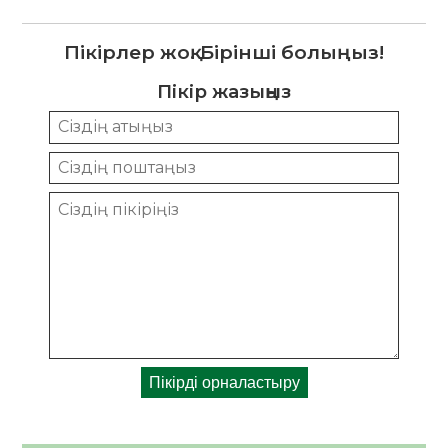
Пікірлер жоқ. Бірінші болыңыз!
Пікір жазыңыз