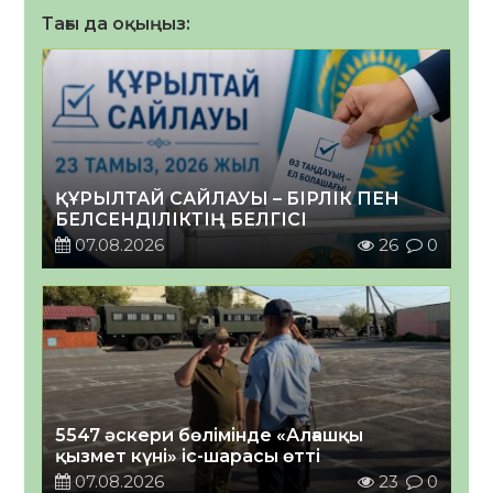
Тағы да оқыңыз:
ҚҰРЫЛТАЙ САЙЛАУЫ – БІРЛІК ПЕН
БЕЛСЕНДІЛІКТІҢ БЕЛГІСІ
07.08.2026
26
0
5547 әскери бөлімінде «Алғашқы
қызмет күні» іс-шарасы өтті
07.08.2026
23
0