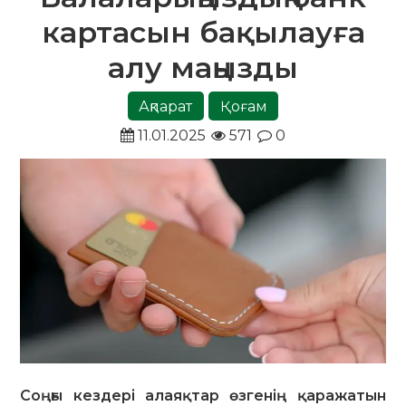
картасын бақылауға
алу маңызды
Ақпарат
Қоғам
11.01.2025
571
0
Соңғы кездері алаяқтар өзгенің қаражатын