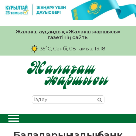
Жалағаш аудандық «Жалағаш жаршысы»
газетінің сайты
35°C
, Сенбі, 08 тамыз, 13:18
Балаларыңыздың банк