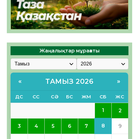
Жаңалықтар мұрағаты
ТАМЫЗ 2026
«
»
ДС
СС
СӘ
БС
ЖМ
СБ
ЖС
1
2
8
3
4
5
6
7
9