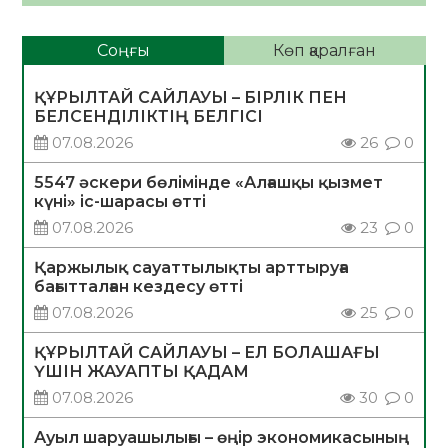
Соңғы
Көп қаралған
ҚҰРЫЛТАЙ САЙЛАУЫ – БІРЛІК ПЕН
БЕЛСЕНДІЛІКТІҢ БЕЛГІСІ
07.08.2026
26
0
5547 әскери бөлімінде «Алғашқы қызмет
күні» іс-шарасы өтті
07.08.2026
23
0
Қаржылық сауаттылықты арттыруға
бағытталған кездесу өтті
07.08.2026
25
0
ҚҰРЫЛТАЙ САЙЛАУЫ – ЕЛ БОЛАШАҒЫ
ҮШІН ЖАУАПТЫ ҚАДАМ
07.08.2026
30
0
Ауыл шаруашылығы – өңір экономикасының