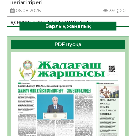
негізгі тірегі
06.08.2026
39
0
ҚОҒАМДЫҚ БЕЛСЕНДІЛІК – ЕЛ
Барлық жаңалық
ДАМУЫНЫҢ НЕГІЗІ
06.08.2026
36
0
PDF нұсқа
ҚҰРЫЛТАЙ САЙЛАУЫ – БОЛАШАҚҚА
БАСТАР ЖАУАПТЫ ТАҢДАУ
06.08.2026
38
0
Инфекциялық ауруларға қарсы иммундау
жұмыстарының тиімділігі
06.08.2026
40
0
Көкжөтел ауруы туралы
06.08.2026
36
0
АПВ вакцинасы туралы мәлімет
06.08.2026
36
0