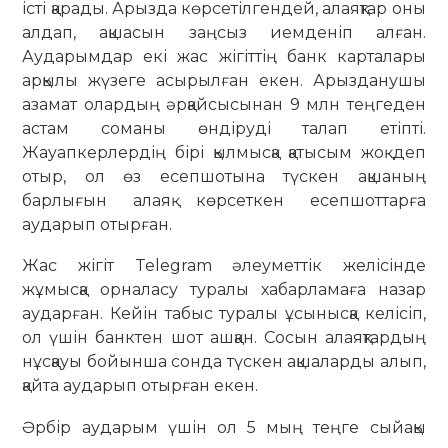
істі қарады. Арызда көрсетілгендей, алаяқтар оны
алдап, ақшасын заңсыз иемденіп алған.
Аударымдар екі жас жігіттің банк карталары
арқылы жүзеге асырылған екен. Арызданушы
азамат олардың әрқайсысынан 9 млн теңгеден
астам соманы өндіруді талап етіпті.
Жауапкерлердің бірі қылмысқа қатысым жоқ деп
отыр, ол өз есепшотына түскен ақшаның
барлығын алаяқ көрсеткен есепшоттарға
аударып отырған.
Жас жігіт Telegram әлеуметтік желісінде
жұмысқа орналасу туралы хабарламаға назар
аударған. Кейін табыс туралы ұсынысқа келісіп,
ол үшін банктен шот ашқан. Сосын алаяқтардың
нұсқауы бойынша сонда түскен ақшаларды алып,
қайта аударып отырған екен.
Әрбір аударым үшін ол 5 мың теңге сыйақы