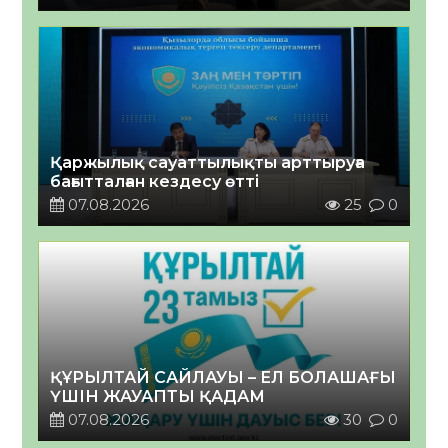
Қаржылық сауаттылықты арттыруға
бағытталған кездесу өтті
07.08.2026
25
0
ҚҰРЫЛТАЙ САЙЛАУЫ – ЕЛ БОЛАШАҒЫ
ҮШІН ЖАУАПТЫ ҚАДАМ
07.08.2026
30
0