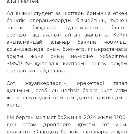
алып келген.
Ал екінші студент өз шоттары бойынша өткен
банктік операцияларды білмейтінін, түскен
ақшаны басқаларға аудармағанын, банкте
есепшот ашпағанын айтып ақталыпты. Кейін
анықталғандай, алаяқтар банктің мобильді
қосымшасында оның биометриялық растамасы
арқылы және оның нөміріне жіберілген
SMS/PUSH-қауіпсіздік кодтарын енгізу арқылы
есепшотын пайдаланған.
Сот жауапкерлердің әрекеттері талап
қоюшының есебінен негізсіз баюға әкеп соқты
және оның уәжі орынды деген қорытындыға
келді.
ІІМ берген мәлімет бойынша, 2024 жылы 1200-
ден астам дропперге қатысты сот үкімі
шығыпты. Олардың банктік карталары арқылы