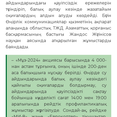
айдындарындағы қауіпсіздік ережелерін
түсіндіріп, балық аулау кезінде жазатайым
оқиғалардың алдын алуды көздейді. Бүгін
Өңірлік коммуникациялар қызметінің ақпарат
алаңында облыстық ТЖД Азаматтық қорғаныс
басқармасының бастығы Жандос Жүгінісов
науқан аясында атқарылған жұмыстарды
баяндады.
– «Мұз-2024» акциясы барысында 4 000-
нан астам тұрғынға, оның ішінде 200-ден
аса балықшыға нұсқау берілді. Өңірде су
айдындарында балық аулау кезіндегі
қайғылы оқиғаларды болдырмау, су
айдындарында қауіпсіздікті сақтау
бойынша күнделікті сағат 14:00 мен 19:00
аралығында рейдтік профилактикалық
жұмыстар жүргізілуде. Сондай-ақ, рейдке
«МИ-8» және «Еврокоптер» тікұшақтар,