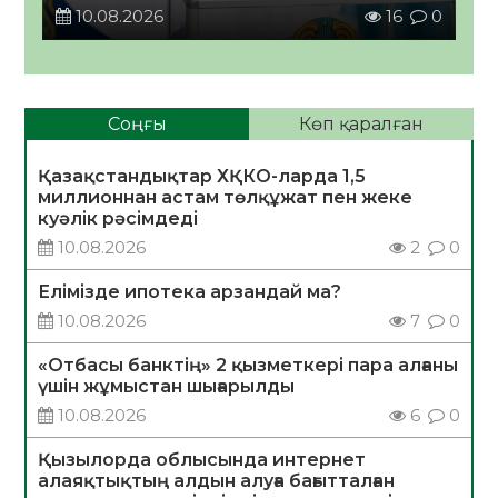
10.08.2026
16
0
Соңғы
Көп қаралған
Қазақстандықтар ХҚКО-ларда 1,5
миллионнан астам төлқұжат пен жеке
куәлік рәсімдеді
10.08.2026
2
0
Елімізде ипотека арзандай ма?
10.08.2026
7
0
«Отбасы банктің» 2 қызметкері пара алғаны
үшін жұмыстан шығарылды
10.08.2026
6
0
Қызылорда облысында интернет
алаяқтықтың алдын алуға бағытталған