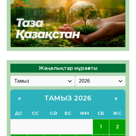
Жаңалықтар мұрағаты
ТАМЫЗ 2026
«
»
ДС
СС
СӘ
БС
ЖМ
СБ
ЖС
1
2