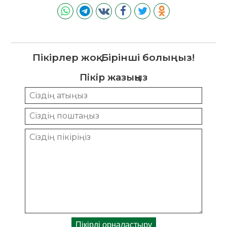
Пікірлер жоқ. Бірінші болыңыз!
Пікір жазыңыз