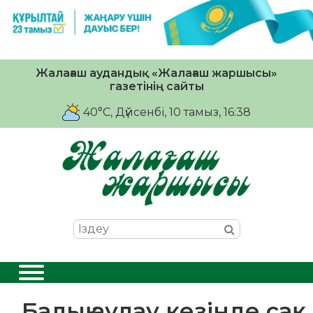
Жалағаш аудандық «Жалағаш жаршысы»
газетінің сайты
40°C
, Дүйсенбі, 10 тамыз, 16:38
Балық аулау кезінде сақ