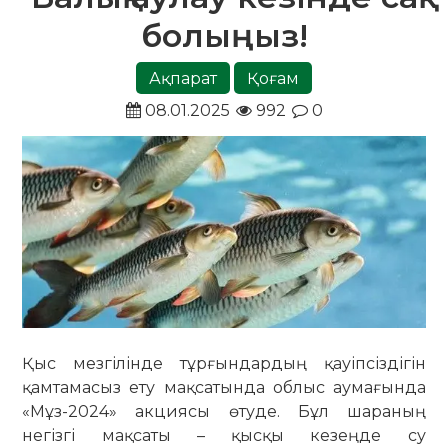
болыңыз!
Ақпарат
Қоғам
08.01.2025
992
0
Қыс мезгілінде тұрғындардың қауіпсіздігін
қамтамасыз ету мақсатында облыс аумағында
«Мұз-2024» акциясы өтуде. Бұл шараның
негізгі мақсаты – қысқы кезеңде су