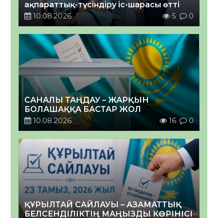
ақпараттық-түсіндіру іс-шарасы өтті
10.08.2026
5
0
САНАЛЫ ТАҢДАУ – ЖАРҚЫН
БОЛАШАҚҚА БАСТАР ЖОЛ
10.08.2026
16
0
ҚҰРЫЛТАЙ САЙЛАУЫ – АЗАМАТТЫҚ
БЕЛСЕНДІЛІКТІҢ МАҢЫЗДЫ КӨРІНІСІ