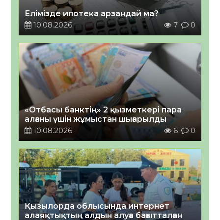
Елімізде ипотека арзандай ма?
10.08.2026
7
0
«Отбасы банктің» 2 қызметкері пара
алғаны үшін жұмыстан шығарылды
10.08.2026
6
0
Қызылорда облысында интернет
алаяқтықтың алдын алуға бағытталған