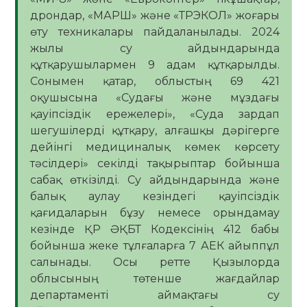
дрондар, «МАРШ» және «ТРЭКОЛ» жоғары
өту техникалары пайдаланылады. 2024
жылы су айдындарында
құтқарушылармен 9 адам құтқарылды.
Сонымен қатар, облыстың 69 421
оқушысына «Судағы және мұздағы
қауіпсіздік ережелері», «Суда зардап
шегушілерді құтқару, алғашқы дәрігерге
дейінгі медициналық көмек көрсету
тәсілдері» секілді тақырыптар бойынша
сабақ өткізілді. Су айдындарында және
балық аулау кезіндегі қауіпсіздік
қағидаларын бұзу немесе орындамау
кезінде ҚР ӘҚБТ Кодексінің 412 бабы
бойынша жеке тұлғаларға 7 АЕК айыппұл
салынады. Осы ретте Қызылорда
облысының төтенше жағдайлар
департаменті аймақтағы су