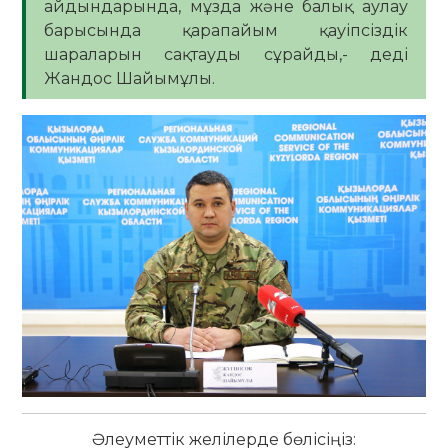
айдындарында, мұзда және балық аулау
барысында қарапайым қауіпсіздік
шараларын сақтауды сұрайды,- деді
Жандос Шайымұлы.
Әлеуметтік желілерде бөлісіңіз: