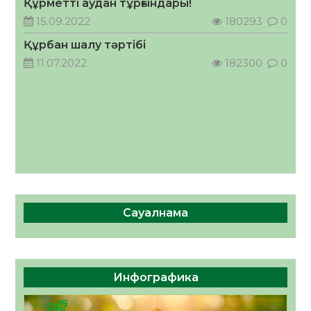
Құрметті аудан тұрғындары!
«Дауыс беру учаскесін қалай табуға
болады?»
15.09.2022
180293
0
07.08.2026
20
0
Құрбан шалу тәртібі
11.07.2022
182300
0
Сауалнама
Инфографика