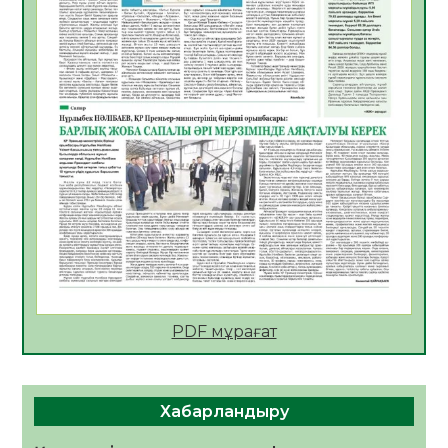
09.08.2026
22
0
Жер ресурстары тиімді игерілуде
09.08.2026
23
0
Ел игілігі үшін еңбек етіп жүрген
құрылысшыларға құрмет көрсетті
08.08.2026
20
0
ҚЫЗЫЛОРДАДА «ЖАСЫЛ ЕЛ» ЕҢБЕК
ЖАСАҚТАРЫНЫҢ ҚАТЫСУЫМЕН
ЭКОЛОГИЯЛЫҚ СЕНБІЛІК ӨТТІ
08.08.2026
21
0
Білім гранты иегерлерінің тізімі шықты
07.08.2026
20
0
PDF мұрағат
Қазақстандықтар Құрылтай сайлауынан
жақсылық күтеді – қоғамдық пікір зерттеуі
Хабарландыру
07.08.2026
19
0