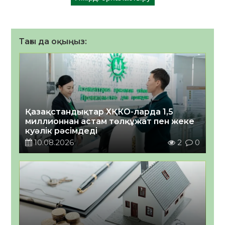
Тағы да оқыңыз:
Қазақстандықтар ХҚКО-ларда 1,5
миллионнан астам төлқұжат пен жеке
куәлік рәсімдеді
10.08.2026
2
0