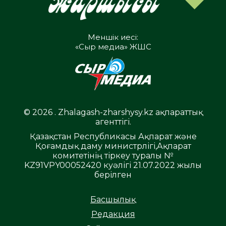
Меншік иесі:
«Сыр медиа» ЖШС
© 2026 . Zhalagash-zharshysy.kz ақпараттық
агенттігі.
Қазақстан Республикасы Ақпарат және
Қоғамдық даму министрлігі,Ақпарат
комитетінің тіркеу туралы №
KZ91VPY00052420 куәлігі 21.07.2022 жылы
берілген
Басшылық
Редакция