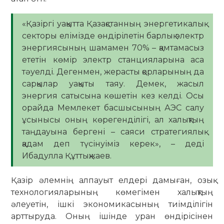
«Қазіргі уақытта Қазақстанның энергетикалық
секторы елімізде өндірілетін барлық электр
энергиясының шамамен 70% – қамтамасыз
ететін көмір электр станцияларына аса
тәуелді. Дегенмен, жерасты қорларының да
сарқылар уақыты таяу. Демек, жасыл
энергия сатысына көшетін кез келді. Осы
орайда Мемлекет басшысының АЭС салу
ұсынысы оның көрегенділігі, ал халықтың
таңдауына бергені – саяси стратегиялық
қадам деп түсінуіміз керек», – деді
Ибадулла Құттықжаев.
Қазір әлемнің алпауыт елдері дамыған, озық
технологияларының көмегімен халықтың
әлеуетін, ішкі экономикасының тиімділігін
арттыруда. Оның ішінде уран өндірісінен