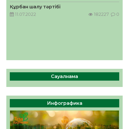
05.08.2026
37
0
Құрбан шалу тәртібі
11.07.2022
182227
0
Сауалнама
Инфографика