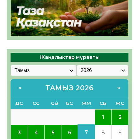
Жаңалықтар мұрағаты
ТАМЫЗ 2026
«
»
ДС
СС
СӘ
БС
ЖМ
СБ
ЖС
1
2
7
3
4
5
6
8
9