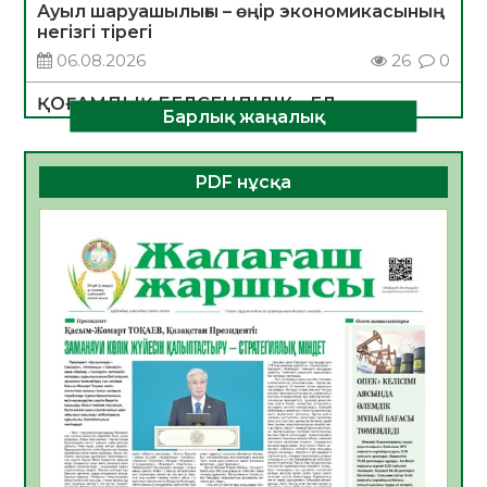
Ауыл шаруашылығы – өңір экономикасының
негізгі тірегі
06.08.2026
26
0
ҚОҒАМДЫҚ БЕЛСЕНДІЛІК – ЕЛ
Барлық жаңалық
ДАМУЫНЫҢ НЕГІЗІ
06.08.2026
24
0
PDF нұсқа
ҚҰРЫЛТАЙ САЙЛАУЫ – БОЛАШАҚҚА
БАСТАР ЖАУАПТЫ ТАҢДАУ
06.08.2026
27
0
Инфекциялық ауруларға қарсы иммундау
жұмыстарының тиімділігі
06.08.2026
28
0
Көкжөтел ауруы туралы
06.08.2026
25
0
АПВ вакцинасы туралы мәлімет
06.08.2026
26
0