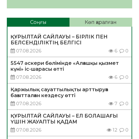
Соңғы
Көп қаралған
ҚҰРЫЛТАЙ САЙЛАУЫ – БІРЛІК ПЕН
БЕЛСЕНДІЛІКТІҢ БЕЛГІСІ
07.08.2026
6
0
5547 әскери бөлімінде «Алғашқы қызмет
күні» іс-шарасы өтті
07.08.2026
6
0
Қаржылық сауаттылықты арттыруға
бағытталған кездесу өтті
07.08.2026
7
0
ҚҰРЫЛТАЙ САЙЛАУЫ – ЕЛ БОЛАШАҒЫ
ҮШІН ЖАУАПТЫ ҚАДАМ
07.08.2026
12
0