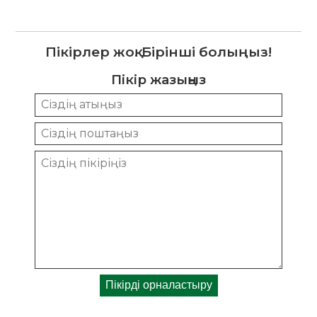
Пікірлер жоқ. Бірінші болыңыз!
Пікір жазыңыз