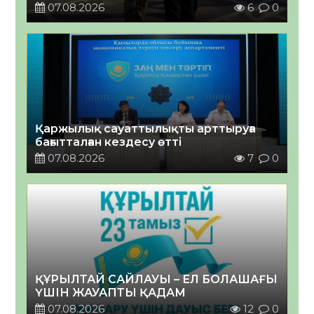
07.08.2026
6
0
Қаржылық сауаттылықты арттыруға
бағытталған кездесу өтті
07.08.2026
7
0
ҚҰРЫЛТАЙ САЙЛАУЫ – ЕЛ БОЛАШАҒЫ
ҮШІН ЖАУАПТЫ ҚАДАМ
07.08.2026
12
0