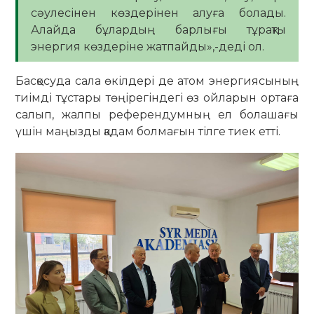
сәулесінен көздерінен алуға болады.
Алайда бұлардың барлығы тұрақты
энергия көздеріне жатпайды»,-деді ол.
Басқосуда сала өкілдері де атом энергиясының
тиімді тұстары төңірегіндегі өз ойларын ортаға
салып, жалпы референдумның ел болашағы
үшін маңызды қадам болмағын тілге тиек етті.