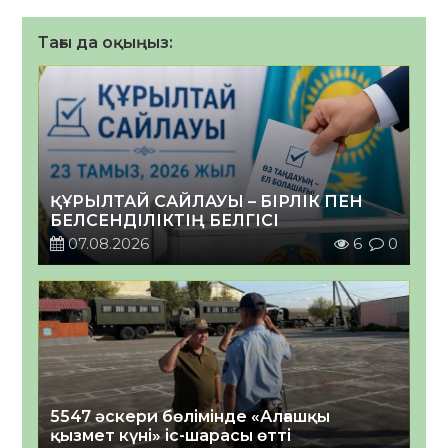
Тағы да оқыңыз:
ҚҰРЫЛТАЙ САЙЛАУЫ – БІРЛІК ПЕН
БЕЛСЕНДІЛІКТІҢ БЕЛГІСІ
07.08.2026
6
0
5547 әскери бөлімінде «Алғашқы
қызмет күні» іс-шарасы өтті