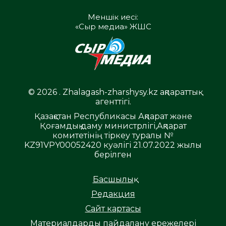
Меншік иесі:
«Сыр медиа» ЖШС
© 2026 . Zhalagash-zharshysy.kz ақпараттық
агенттігі.
Қазақстан Республикасы Ақпарат және
Қоғамдық даму министрлігі,Ақпарат
комитетінің тіркеу туралы №
KZ91VPY00052420 куәлігі 21.07.2022 жылы
берілген
Басшылық
Редакция
Сайт картасы
Материалдарды пайдалану ережелері