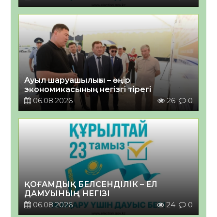
Ауыл шаруашылығы – өңір
экономикасының негізгі тірегі
06.08.2026
26
0
ҚОҒАМДЫҚ БЕЛСЕНДІЛІК – ЕЛ
ДАМУЫНЫҢ НЕГІЗІ
06.08.2026
24
0