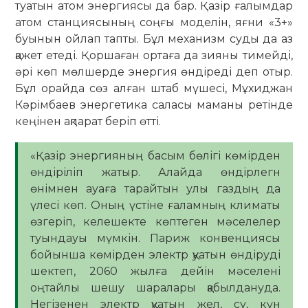
туатын атом энергиясы да бар. Қазір ғалымдар
атом станциясының соңғы моделін, яғни «3+»
буынын ойлап тапты. Бұл механизм суды да аз
қажет етеді. Қоршаған ортаға да зияны тимейді,
әрі көп мөлшерде энергия өндіреді деп отыр.
Бұл орайда сөз алған штаб мүшесі, Мұхиджан
Кәрімбаев энергетика саласы маманы ретінде
кеңінен ақпарат беріп өтті.
«Қазір энергияның басым бөлігі көмірден
өндіріліп жатыр. Алайда өндірлегн
өнімнен ауаға тарайтын улы газдың да
үлесі көп. Оның үстіне ғаламның климаты
өзгеріп, келешекте көптеген мәселелер
туындауы мүмкін. Париж конвенциясы
бойынша көмірден электр қуатын өндіруді
шектеп, 2060 жылға дейін мәселені
оңтайлы шешу шаралары қабылдануда.
Негізенен электр қуатын жел, су, күн