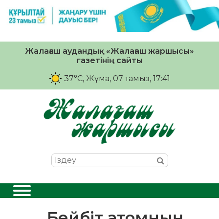
Жалағаш аудандық «Жалағаш жаршысы»
газетінің сайты
37°C
, Жұма, 07 тамыз, 17:41
Бейбіт атомның