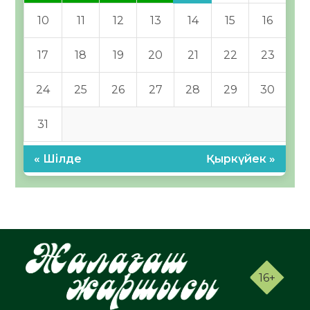
10
11
12
13
14
15
16
17
18
19
20
21
22
23
24
25
26
27
28
29
30
31
« Шілде
Қыркүйек »
16+