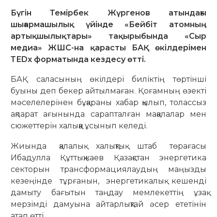
Бүгін Темірбек Жүргенов атындағы
шығармашылық үйінде «Бейбіт атомның
артықшылықтары» тақырыбында «Сыр
медиа» ЖШС-на қарасты БАҚ өкілдерімен
ТЕDx форматында кездесу өтті.
БАҚ саласының өкілдері биліктің төртінші
буыны деп бекер айтылмаған. Қоғамның өзекті
мәселелерінен бұқараны хабар қылып, толассыз
ақпарат ағынында сарапталған мақалалар мен
сюжеттерін халыққа ұсынып келеді.
Жиында қалалық халықтық штаб төрағасы
Ибадулла Құттықжаев Қазақстан энергетика
секторын трансформациялаудың маңызды
кезеңінде тұрғанын, энергетикалық кешенді
дамыту бағытын таңдау мемлекеттің ұзақ
мерзімді дамуына айтарлықтай әсер ететінін
атап өтті.