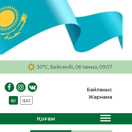
30°C
, Бейсенбі, 06 тамыз, 09:07
Байланыс
Жарнама
қаз
qaz
Қоғам