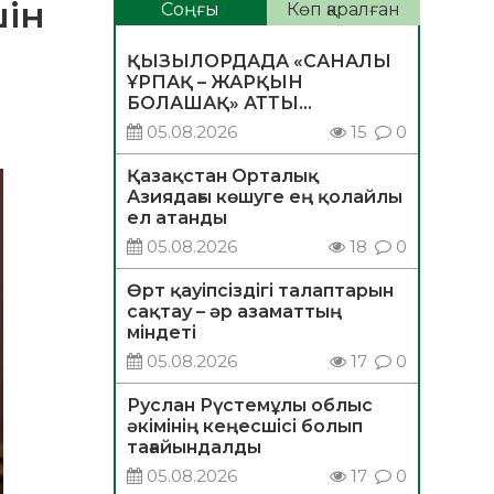
шін
Соңғы
Көп қаралған
ҚЫЗЫЛОРДАДА «САНАЛЫ
ҰРПАҚ – ЖАРҚЫН
БОЛАШАҚ» АТТЫ
КЕҢЕЙТІЛГЕН МӘЖІЛІС
05.08.2026
15
0
ӨТТІ
Қазақстан Орталық
Азиядағы көшуге ең қолайлы
ел атанды
05.08.2026
18
0
Өрт қауіпсіздігі талаптарын
сақтау – әр азаматтың
міндеті
05.08.2026
17
0
Руслан Рүстемұлы облыс
әкімінің кеңесшісі болып
тағайындалды
05.08.2026
17
0