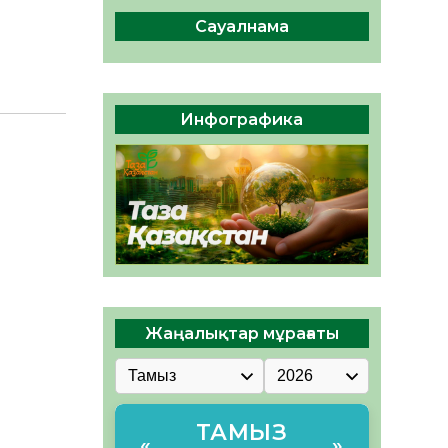
04.08.2026
47
0
Сауалнама
Құрылтай: Қызылордада
1344 комиссия мүшесінің
білімі жетілдіріледі
04.08.2026
38
0
Инфографика
ҚҰРЫЛТАЙ САЙЛАУЫ – ЕЛ
БІРЛІГІ МЕН АЗАМАТТЫҚ
ЖАУАПКЕРШІЛІКТІҢ
КӨРІНІСІ
04.08.2026
49
0
Жаңалықтар мұрағаты
ТАМЫЗ
«
»