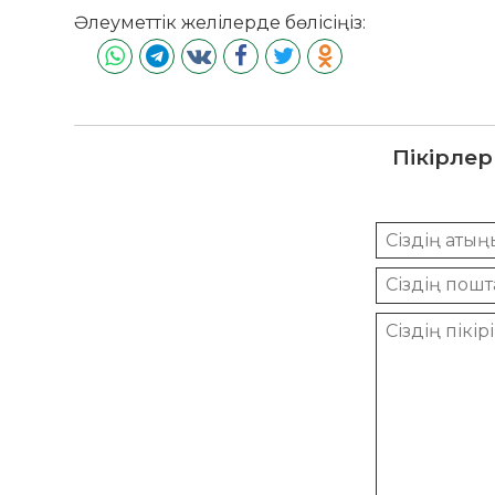
Әлеуметтік желілерде бөлісіңіз:
Пікірлер