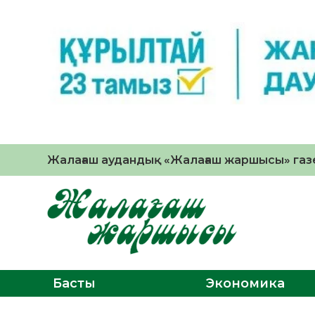
Жалағаш аудандық «Жалағаш жаршысы» газе
Басты
Экономика