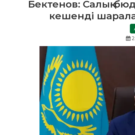
Бектенов: Салық-бю
кешенді шарала
2