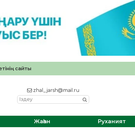
тінің сайты
zhal_jarsh@mail.ru
Жаһан
Руханият