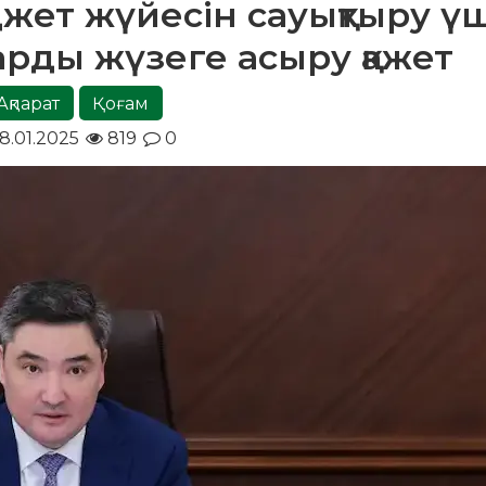
джет жүйесін сауықтыру ү
рды жүзеге асыру қажет
Ақпарат
Қоғам
8.01.2025
819
0