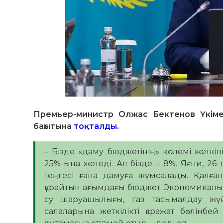
Премьер-министр Олжас Бектенов Үкіме
бағытына
тоқталды.
– Бізде «даму бюджетінің» көлемі жеткі
25%-ына жетеді. Ал бізде – 8%. Яғни, 26
теңгесі ғана дамуға жұмсалады. Қалға
құрайтын ағымдағы бюджет. Экономикалық
су шаруашылығы, газ тасымалдау жү
салаларына жеткілікті қаражат бөлінбе