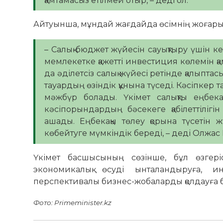
қамтамасыз етілмей отыр, – деді ол.
Айтуынша, мұндай жағдайда өсімнің жоғары қа
– Салық-бюджет жүйесін сауықтыру үшін ке
мемлекетке қажетті инвестиция көлемін қа
да әділетсіз салық жүйесі ретінде қалыптас
тауардың өзіндік құнына түседі. Кәсіпкер 
мәжбүр болады. Үкімет салықты еңбека
кәсіпорындардың бәсекеге қабілеттілігін
ашады. Еңбекақы төлеу қорына түсетін
көбейтуге мүмкіндік береді, – деді Олжас
Үкімет басшысының сөзінше, бұл өзгері
экономикалық өсуді ынталандыруға, и
перспективалы бизнес-жобаларды қолдауға 
Фото: Primeminister.kz