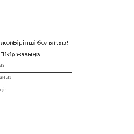
 жоқ. Бірінші болыңыз!
Пікір жазыңыз