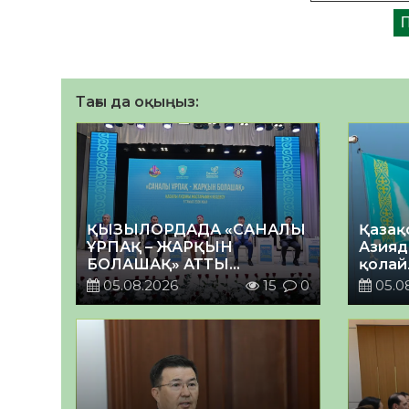
Тағы да оқыңыз:
ҚЫЗЫЛОРДАДА «САНАЛЫ
Қазақ
ҰРПАҚ – ЖАРҚЫН
Азияд
БОЛАШАҚ» АТТЫ
қолай
КЕҢЕЙТІЛГЕН МӘЖІЛІС
05.08.2026
15
0
05.0
ӨТТІ