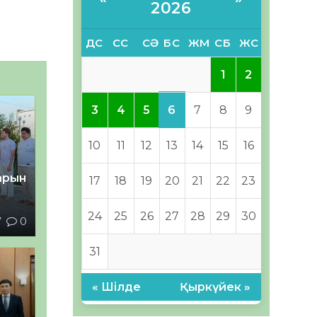
2026
ДС
СС
СӘ
БС
ЖМ
СБ
ЖС
1
2
6
3
4
5
7
8
9
10
11
12
13
14
15
16
тарын
17
18
19
20
21
22
23
24
25
26
27
28
29
30
7
0
31
« Шілде
Қыркүйек »