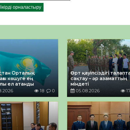
стан Орталық
Өрт қауіпсіздігі талап
ағы көшуге ең
сақтау – әр азаматтың
лы ел атанды
міндеті
8.2026
18
0
05.08.2026
1