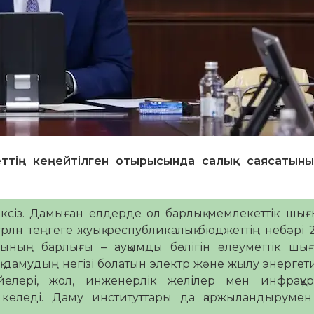
ттің кеңейтілген отырысында салық саясатын
ліксіз. Дамыған елдерде ол барлық мемлекеттік шы
 трлн теңгеге жуық республикалық бюджеттің небәрі 
нының барлығы – ауқымды бөлігін әлеуметтік шығ
 дамудың негізі болатын электр және жылу энергет
йелері, жол, инженерлік желілер мен инфрақұ
й келеді. Даму институттары да қаржыландырумен