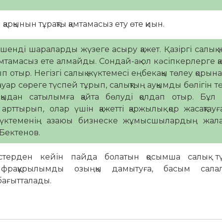
рқынын тұрақты қамтамасыз ету өте қиын.
шенді шараларды жүзеге асыру қажет. Қазіргі салық 
мтамасыз ете алмайды. Сондай-ақ ол кәсіпкерлерге қ
ып отыр. Негізгі салық жүктемесі еңбекақы төлеу қорына
тауар сөреге түспей тұрып, салықтың ауқымды бөлігін т
қыдан сатылымға қайта бөлуді қолдап отыр. Бұл 
 арттырып, олар үшін қажетті қаржылық қор жасақтау
 жүктеменің азаюы бизнеске жұмысшылардың жала
 Бектенов.
стерден кейін пайда болатын қосымша салық тү
нфрақұрылымды озыңқы дамытуға, басым сала
бағытталады.