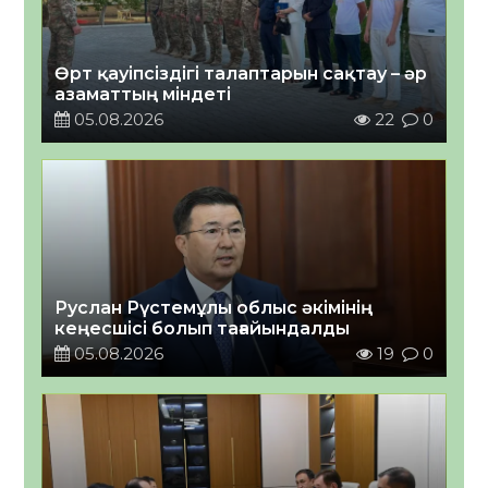
Өрт қауіпсіздігі талаптарын сақтау – әр
азаматтың міндеті
05.08.2026
22
0
Руслан Рүстемұлы облыс әкімінің
кеңесшісі болып тағайындалды
05.08.2026
19
0