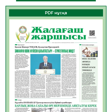
Алғашқы цифрлық жасанды интеллект
құралдарының таныстырылымы өтті
PDF нұсқа
05.08.2026
19
0
Қазақстандықтардың 72,3%-ы жаңа
Құрылтай үшін дауыс беруге дайын
05.08.2026
21
0
ӘРБІР ДАУЫС – ҚОҒАМ ДАМУЫНА
ҚОСЫЛҒАН ҮЛЕС
05.08.2026
27
0
ҚҰРЫЛТАЙ САЙЛАУЫ – БІРЛІК ПЕН
ЖАУАПКЕРШІЛІККЕ БАСТАЙТЫН ҚАДАМ
05.08.2026
26
0
Мектептен – Ұлттық ұлан сапына
04.08.2026
36
0
Үкіметтік емес ұйымдарға арналған
сыйлықақы конкурсына өтінім қабылдау