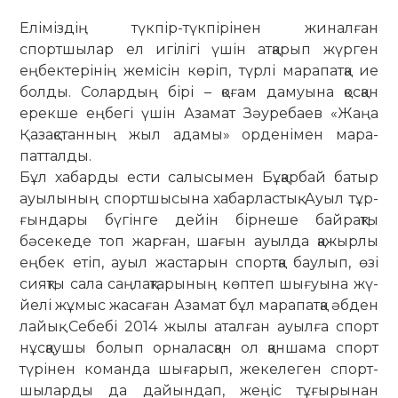
Еліміздің түкпір-түкпірінен жи­­­­налған
спортшылар ел игілігі үшін атқарып жүрген
еңбек­­те­рінің же­місін көріп, түрлі ма­рапатқа ие
болды. Солар­дың бірі – қоғам дамуына қос­қан
ерекше еңбегі үшін Азамат Зәуребаев «Жаңа
Қа­зақ­стан­ның жыл адамы» ор­де­німен мара­
патталды.
Бұл хабарды ести салы­сымен Бұқарбай батыр
ауы­лы­ның спорт­­шысына хабарластық. Ауыл тұр­
ғындары бүгінге дейін бір­неше байрақты
бәсекеде топ жарған, ша­ғын ауылда қа­­жырлы
ең­бек етіп, ауыл жас­тарын спорт­қа баулып, өзі
сияқты сала саң­лақ­тарының көп­теп шы­ғуына жү­
йе­­лі жұмыс жа­саған Азамат бұл марапатқа әбден
лайық. Себебі 2014 жылы аталған ауылға спорт
нұс­қаушы болып орналасқан ол қан­шама спорт
түрінен коман­да шы­ғарып, жекелеген спорт­
шы­ларды да дайындап, жеңіс тұғырынан