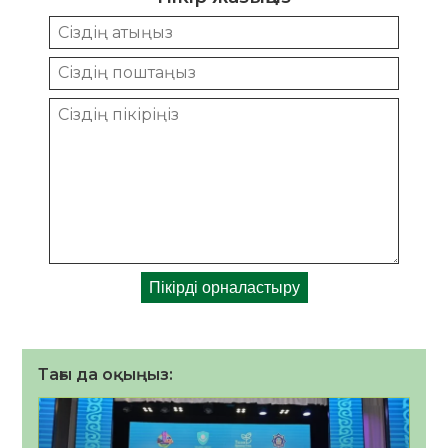
Тағы да оқыңыз: