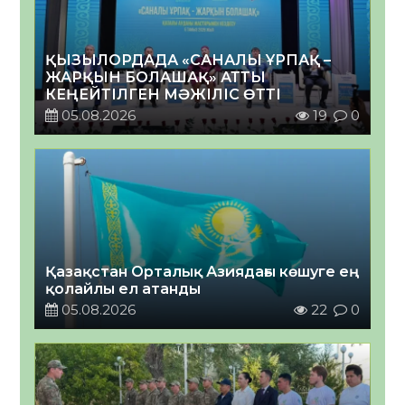
ҚЫЗЫЛОРДАДА «САНАЛЫ ҰРПАҚ –
ЖАРҚЫН БОЛАШАҚ» АТТЫ
КЕҢЕЙТІЛГЕН МӘЖІЛІС ӨТТІ
05.08.2026
19
0
Қазақстан Орталық Азиядағы көшуге ең
қолайлы ел атанды
05.08.2026
22
0