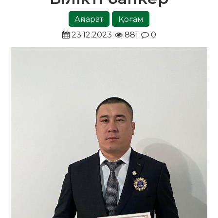
Ақпарат
Қоғам
23.12.2023
881
0