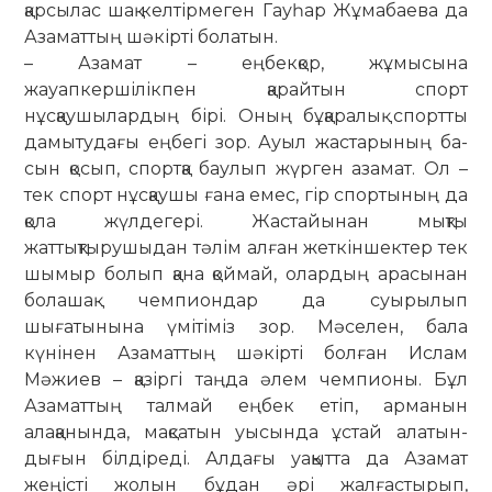
қарсылас шақ келтірмеген Гау­һар Жұмабаева да
Азаматтың шәкірті болатын.
– Азамат – еңбекқор, жұмысына
жауапкершілікпен қа­райтын спорт
нұсқаушылардың бірі. Оның бұқаралық спортты
дамытудағы еңбегі зор. Ауыл жастарының ба­
сын қосып, спортқа баулып жүрген азамат. Ол –
тек спорт нұсқаушы ғана емес, гір спортының да
қола жүл­дегері. Жастайынан мықты
жаттықтырушыдан тәлім алған жеткіншектер тек
шымыр болып қана қой­май, олардың арасынан
болашақ чемпиондар да суы­рылып
шығатынына үмітіміз зор. Мәселен, бала
күнінен Аза­маттың шәкірті болған Ислам
Мәжиев – қазіргі таңда әлем чемпионы. Бұл
Азаматтың талмай еңбек етіп, арманын
алақанында, мақсатын уысында ұстай ала­тын­
дығын білдіреді. Алдағы уақытта да Азамат
жеңісті жолын бұдан әрі жалғастырып,