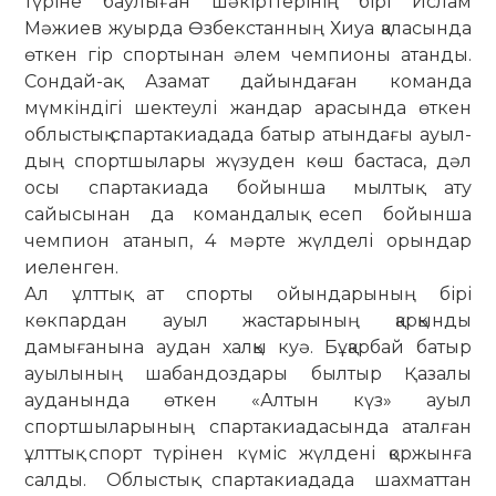
түріне баулыған шәкірттерінің бірі Ислам
Мәжиев жуырда Өзбекстанның Хиуа қаласында
өткен гір спортынан әлем чемпионы атанды.
Сондай-ақ Азамат дайындаған ко­манда
мүмкіндігі шектеулі жандар арасында өткен
облыстық спартакиадада батыр атындағы ауыл­
дың спорт­шылары жүзуден көш бастаса, дәл
осы спар­такиада бойынша мылтық ату
сайысынан да командалық есеп бойынша
чемпион атанып, 4 мәрте жүлделі орындар
иеленген.
Ал ұлттық ат спорты ойындарының бірі
көкпардан ауыл жастарының қарқынды
дамығанына аудан хал­қы куә. Бұқарбай батыр
ауылының шабандоздары был­тыр Қазалы
ауданында өткен «Алтын күз» ауыл
спортшыларының спартакиадасында аталған
ұлттық спорт түрінен күміс жүлдені қоржынға
салды. Облыстық спартакиадада шахматтан