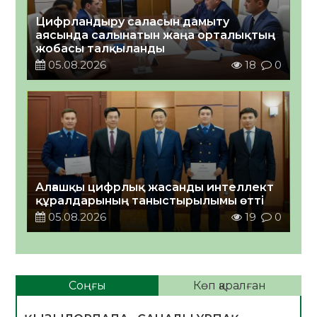
Цифрландыру саласын дамыту
аясында салынатын жаңа орталықтың
жобасы талқыланды
05.08.2026
18
0
Алғашқы цифрлық жасанды интеллект
құралдарының таныстырылымы өтті
05.08.2026
19
0
Соңғы
Көп қаралған