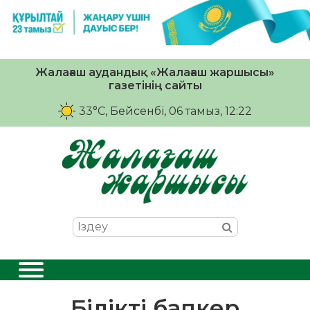
Жалағаш аудандық «Жалағаш жаршысы»
газетінің сайты
33°C
, Бейсенбі, 06 тамыз, 12:22
Білікті бапкер