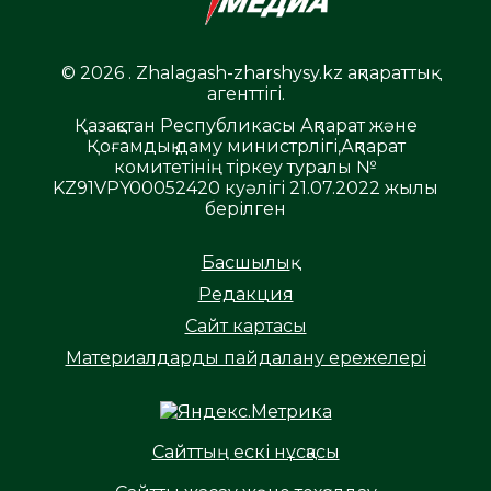
© 2026 . Zhalagash-zharshysy.kz ақпараттық
агенттігі.
Қазақстан Республикасы Ақпарат және
Қоғамдық даму министрлігі,Ақпарат
комитетінің тіркеу туралы №
KZ91VPY00052420 куәлігі 21.07.2022 жылы
берілген
Басшылық
Редакция
Сайт картасы
Материалдарды пайдалану ережелері
Сайттың ескі нұсқасы