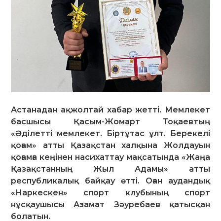
Астанадан ақжолтай хабар жетті. Мемлекет
басшысы Қасым-Жомарт Тоқаевтың
«Әділетті мемлекет. Біртұтас ұлт. Берекелі
қоғам» атты Қазақстан халқына Жолдауын
қоғамға кеңінен насихаттау мақсатында «Жаңа
Қазақстанның Жыл Адамы» атты
республикалық байқау өтті. Оған аудандық
«Наркескен» спорт клубының спорт
нұсқаушысы Азамат Зәуребаев қатысқан
болатын.