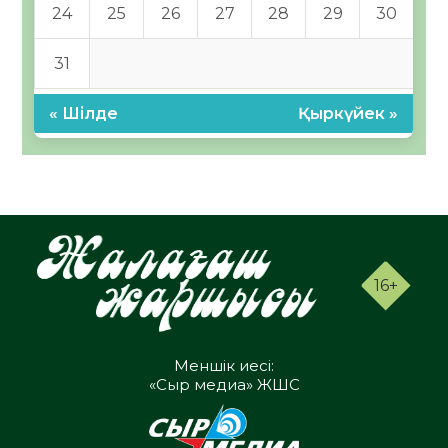
24
25
26
27
28
29
30
31
« Шілде
Қыркүйек »
16+
Меншік иесі:
«Сыр медиа» ЖШС