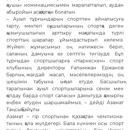
қаушы» номинациясымен марапатталып, аудан
абы­­ро­йын асқақтатқан болатын.
– Ауыл тұрғындарын спортпен айналысуға
тарту, мектеп оқушыларының спортқа деген
қызығушылығын арттыру мақсатында түрлі
спорттық шаралар ұйым­дастырып келеміз.
Жүйелі жұмысымыз оң нәтижесін беріп,
саланың дамуына өз септігін тигізуде. Бұл
тұрғыдан спортшыларға «Наркескен» спорт
клубының директоры Ғалымжан Ержанов
барлық жағдай жасап, мәселелеріміздің оң
шешімін табуына ықпал етуде. Басшылық
тарапынан ауыл спортшыларына сенім мен
қолдау барда спорт саласын дамытуда қажырлы
еңбек етуден шаршамаймыз, – дейді Азамат
Таңсықбайұлы.
Азамат – гір спортынан Қазақстан чемпиона­
тының қола жүлдегері. Бала күнінен осы спорт