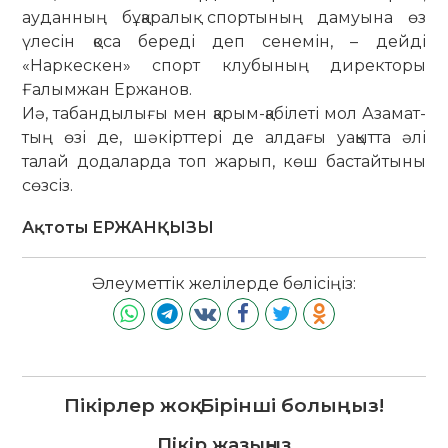
ауданның бұқаралық спор­тының дамуына өз
үлесін қоса береді деп сенемін, – дейді
«Наркескен» спорт клубының директоры
Ғалым­жан Ержанов.
Иә, табандылығы мен қарым-қабілеті мол Азамат­
тың өзі де, шәкірттері де алдағы уақытта әлі
талай додаларда топ жарып, көш бастайтыны
сөзсіз.
Ақтоты ЕРЖАНҚЫЗЫ
Әлеуметтік желілерде бөлісіңіз:
Пікірлер жоқ. Бірінші болыңыз!
Пікір жазыңыз