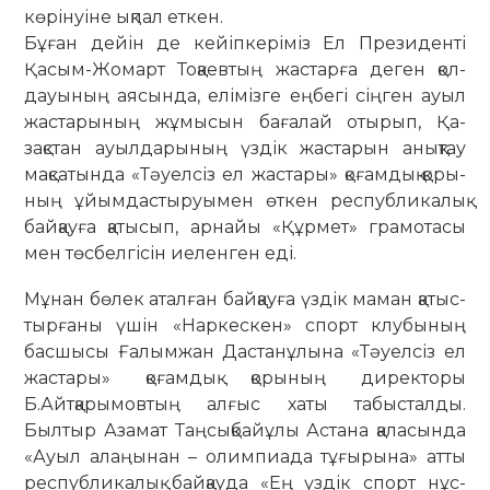
көрінуіне ықпал еткен.
Бұған дейін де кейіпкеріміз Ел Президенті
Қасым-Жомарт То­қаевтың жастарға деген қол­
дауының аясын­да, елімізге ең­бегі сіңген ауыл
жастарының жұ­мы­­сын бағалай отырып, Қа­
зақстан ауылдарының үз­дік жас­­тарын анықтау
мақсатында «Тәуел­сіз ел жас­­тары» қоғамдық қо­­ры­
ның ұйымдастыруымен өт­кен республикалық
байқауға қа­­­тысып, арнайы «Құр­мет» гра­мо­­тасы
мен төсбелгісін иелен­ген еді.
Мұнан бөлек аталған байқауға үздік маман қатыс­
тырғаны үшін «Наркескен» спорт клубының
басшысы Ғалымжан Дастанұлына «Тәуелсіз ел
жастары» қо­ғамдық қорының директоры
Б.Айтқарымовтың алғыс хаты табысталды.
Былтыр Азамат Таңсықбайұлы Ас­тана қаласында
«Ауыл алаңынан – олимпиада тұғы­ры­­на» атты
республикалық байқауда «Ең үздік спорт нұс­­