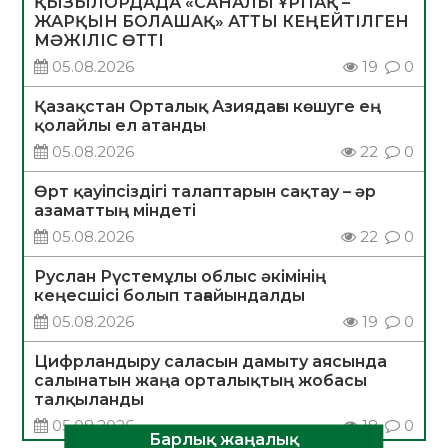
ҚЫЗЫЛОРДАДА «САНАЛЫ ҰРПАҚ –
ЖАРҚЫН БОЛАШАҚ» АТТЫ КЕҢЕЙТІЛГЕН
МӘЖІЛІС ӨТТІ
05.08.2026
19
0
Қазақстан Орталық Азиядағы көшуге ең
қолайлы ел атанды
05.08.2026
22
0
Өрт қауіпсіздігі талаптарын сақтау – әр
азаматтың міндеті
05.08.2026
22
0
Руслан Рүстемұлы облыс әкімінің
кеңесшісі болып тағайындалды
05.08.2026
19
0
Цифрландыру саласын дамыту аясында
салынатын жаңа орталықтың жобасы
талқыланды
05.08.2026
18
0
Барлық жаңалық