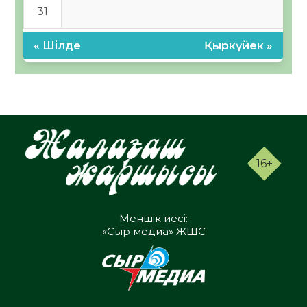
31
« Шілде
Қыркүйек »
16+
Меншік иесі:
«Сыр медиа» ЖШС