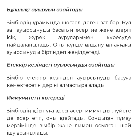
Бұлшықет ауыруын азайтады
Зімбірдің құрамында шогаол деген зат бар. Бұл
зат ауырсынуды басатын әсер ие және қатерлі
ісік, жүрек ауруларымен күресуде
пайдаланылады. Оны күнде қолдану қол-аяқтағы
ауырсынуды біртіндеп жеңілдетеді.
Етеккір кезіндегі ауырсынуды азайтады
Зімбір етеккір кезіндегі ауырсынуды басуға
көмектесетін дәріні алмастыра алады.
Иммунитетті көтереді
Зімбірдің қабынуға қарсы әсері иммунды жүйеге
де әсер етіп, оны қатайтады. Сондықтан тұмау
мерзімінде зімбір және лимон қосылған шай
ішу ұсынылады.