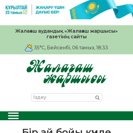
Жалағаш аудандық «Жалағаш жаршысы»
газетінің сайты
35°C
, Бейсенбі, 06 тамыз, 18:33
Бір ай бойы күнде