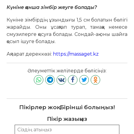
Күніне қанша зімбір жеуге болады?
Күніне зімбірдің ұзындығы 1,5 см болатын бөлігі
жарайды. Оны ұсақтап турап, тамаққа немесе
смузилерге қосуға болады. Сондай-ақ оны шайға
қосып ішуге болады.
Ақпарат дереккөзі:
https://massaget.kz
Әлеуметтік желілерде бөлісіңіз:
Пікірлер жоқ. Бірінші болыңыз!
Пікір жазыңыз