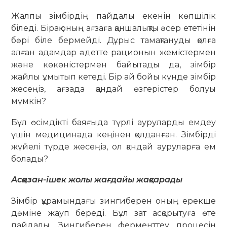
Жалпы зімбірдің пайдалы екенін көпшілік
біледі. Бірақ оның ағзаға қаншалықты әсер ететінін
бәрі біле бермейді. Дұрыс тамақтануды қолға
алған адамдар әдетте рационын жемістермен
және көкөністермен байытады да, зімбір
жайлы ұмытып кетеді. Бір ай бойы күнде зімбір
жесеңіз, ағзада қандай өзгерістер болуы
мүмкін?
Бұл өсімдікті баяғыда түрлі ауруларды емдеу
үшін медицинада кеңінен қолданған. Зімбірді
жүйелі түрде жесеңіз, ол қандай ауруларға ем
болады?
Асқазан-ішек жолы жағдайы жақсарады
Зімбір құрамындағы зингиберен оның ерекше
дәміне жауп береді. Бұл зат асқорытуға өте
пайдалы. Зингиберен ферменттеу процесін