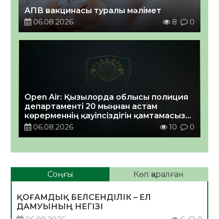
АПВ вакцинасы туралы мәлімет
06.08.2026
8
0
Open Air: Қызылорда облысы полиция
департаменті 20 мыңнан астам
көрерменнің қауіпсіздігін қамтамасыз
етті
06.08.2026
10
0
Соңғы
Көп қаралған
ҚОҒАМДЫҚ БЕЛСЕНДІЛІК – ЕЛ
ДАМУЫНЫҢ НЕГІЗІ