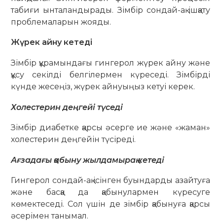
табиғи ынталандырады. Зімбір сондай-ақ ішқату
проблемаларын жояды.
Жүрек айну кетеді
Зімбір құрамындағы гингерол жүрек айну және
құсу секілді белгілермен күреседі. Зімбірді
күнде жесеңіз, жүрек айнуыңыз кетуі керек.
Холестерин деңгейі түседі
Зімбір диабетке қарсы әсерге ие және «жаман»
холестерин деңгейін түсіреді.
Ағзадағы қабыну жылдамырақ кетеді
Гингерол сондай-ақ ісінген буындарды азайтуға
және басқа да қабынулармен күресуге
көмектеседі. Сол үшін де зімбір қабынуға қарсы
әсерімен танымал.