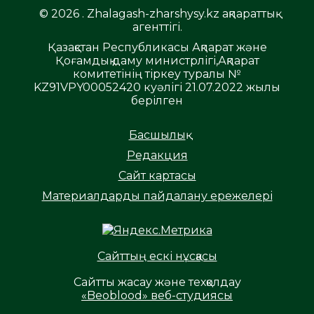
© 2026 . Zhalagash-zharshysy.kz ақпараттық
агенттігі.
Қазақстан Республикасы Ақпарат және
Қоғамдық даму министрлігі,Ақпарат
комитетінің тіркеу туралы №
KZ91VPY00052420 куәлігі 21.07.2022 жылы
берілген
Басшылық
Редакция
Сайт картасы
Материалдарды пайдалану ережелері
Сайттың ескі нұсқасы
Сайтты жасау және техқолдау
«Beoblood» веб-студиясы