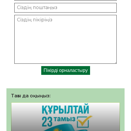
Тағы да оқыңыз: