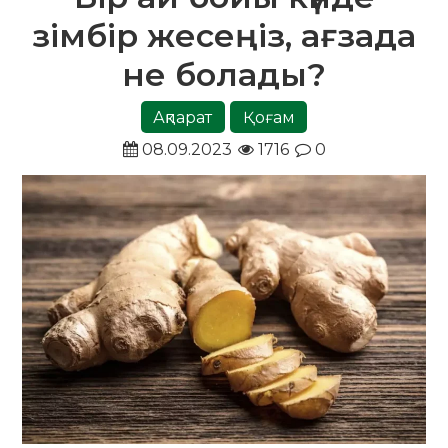
зімбір жесеңіз, ағзада
не болады?
Ақпарат
Қоғам
08.09.2023
1716
0