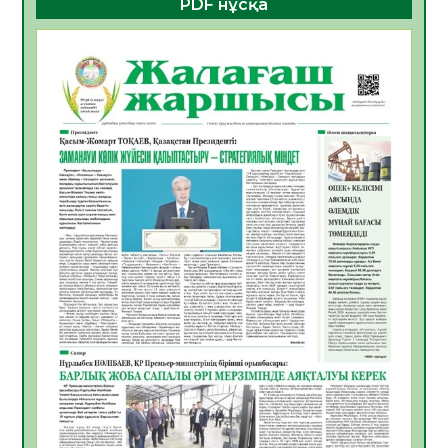
PDF нұсқа
ЖАРҚЫН БОЛАШАҚ» АТТЫ КЕҢЕЙТІЛГЕН
МӘЖІЛІС ӨТТІ
05.08.2026
23
0
Қазақстан Орталық Азиядағы көшуге ең
қолайлы ел атанды
05.08.2026
27
0
Өрт қауіпсіздігі талаптарын сақтау – әр
азаматтың міндеті
05.08.2026
27
0
Руслан Рүстемұлы облыс әкімінің
кеңесшісі болып тағайындалды
05.08.2026
23
0
Цифрландыру саласын дамыту аясында
салынатын жаңа орталықтың жобасы
талқыланды
05.08.2026
22
0