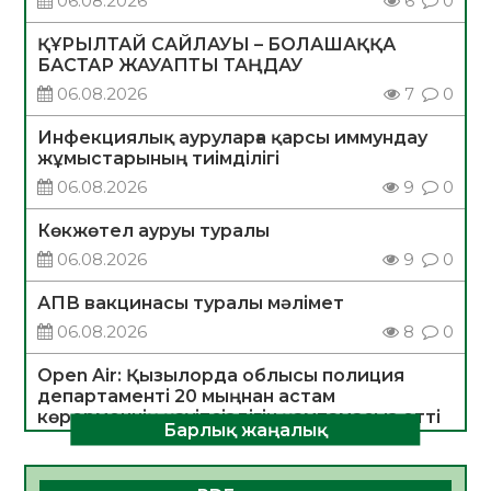
06.08.2026
6
0
ҚҰРЫЛТАЙ САЙЛАУЫ – БОЛАШАҚҚА
БАСТАР ЖАУАПТЫ ТАҢДАУ
06.08.2026
7
0
Инфекциялық ауруларға қарсы иммундау
жұмыстарының тиімділігі
06.08.2026
9
0
Көкжөтел ауруы туралы
06.08.2026
9
0
АПВ вакцинасы туралы мәлімет
06.08.2026
8
0
Open Air: Қызылорда облысы полиция
департаменті 20 мыңнан астам
көрерменнің қауіпсіздігін қамтамасыз етті
Барлық жаңалық
06.08.2026
10
0
ҚЫЗЫЛОРДАДА «САНАЛЫ ҰРПАҚ –