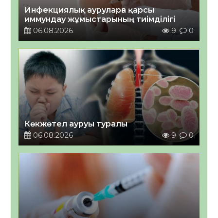
Инфекциялық ауруларға қарсы
иммундау жұмыстарының тиімділігі
06.08.2026
9
0
Көкжөтел ауруы туралы
06.08.2026
9
0