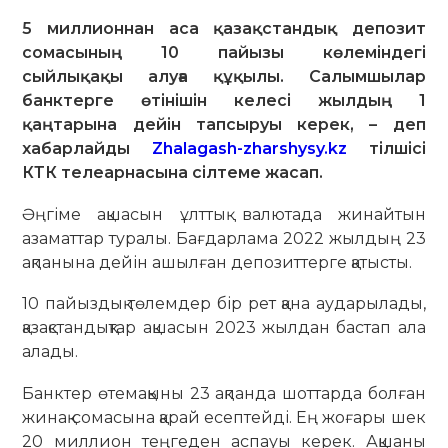
5 миллионнан аса қазақстандық депозит
сомасының 10 пайызы көлеміндегі
сыйлықақы алуға құқылы. Салымшылар
банктерге өтінішін келесі жылдың 1
қаңтарына дейін тапсыруы керек, – деп
хабарлайды
Zhalagash-zharshysy.kz
тілшісі
КТК телеарнасына сілтеме жасап.
Әңгіме ақшасын ұлттық валютада жинайтын
азаматтар туралы. Бағдарлама 2022 жылдың 23
ақпанына дейін ашылған депозиттерге қатысты.
10 пайыздық төлемдер бір рет қана аударылады,
қазақстандықтар ақшасын 2023 жылдан бастап ала
алады.
Банктер өтемақыны 23 ақпанда шоттарда болған
жинақ сомасына қарай есептейді. Ең жоғары шек
20 миллион теңгеден аспауы керек. Ақшаны