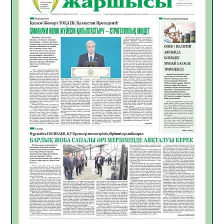
Инфекциялық ауруларға қарсы иммундау
жұмыстарының тиімділігі
06.08.2026
36
0
Көкжөтел ауруы туралы
06.08.2026
33
0
АПВ вакцинасы туралы мәлімет
06.08.2026
33
0
Open Air: Қызылорда облысы полиция
департаменті 20 мыңнан астам
көрерменнің қауіпсіздігін қамтамасыз етті
06.08.2026
45
0
ҚЫЗЫЛОРДАДА «САНАЛЫ ҰРПАҚ –
ЖАРҚЫН БОЛАШАҚ» АТТЫ КЕҢЕЙТІЛГЕН
МӘЖІЛІС ӨТТІ
05.08.2026
45
0
Қазақстан Орталық Азиядағы көшуге ең