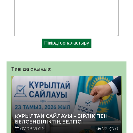
Тағы да оқыңыз:
ҚҰРЫЛТАЙ САЙЛАУЫ – БІРЛІК ПЕН
БЕЛСЕНДІЛІКТІҢ БЕЛГІСІ
07.08.2026
22
0