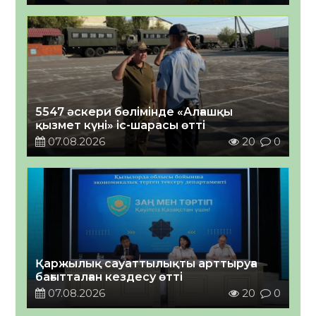
5547 әскери бөлімінде «Алғашқы
қызмет күні» іс-шарасы өтті
07.08.2026
20
0
Қаржылық сауаттылықты арттыруға
бағытталған кездесу өтті
07.08.2026
20
0