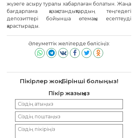
жүзеге асыру туралы хабарлаған болатын. Жаңа
бағдарлама қазақстандықтардың теңгедегі
депозиттері бойынша өтемақы есептеуді
қарастырады.
Әлеуметтік желілерде бөлісіңіз:
Пікірлер жоқ. Бірінші болыңыз!
Пікір жазыңыз