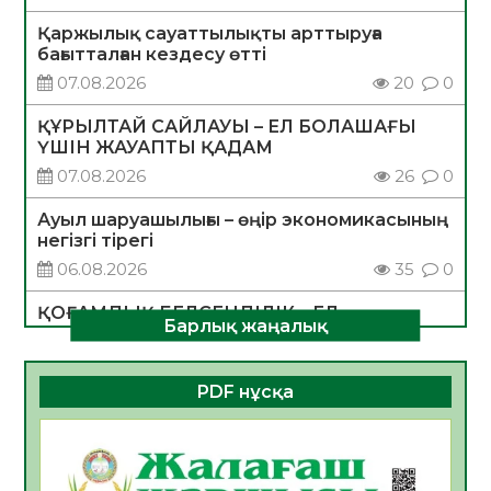
Қаржылық сауаттылықты арттыруға
бағытталған кездесу өтті
07.08.2026
20
0
ҚҰРЫЛТАЙ САЙЛАУЫ – ЕЛ БОЛАШАҒЫ
ҮШІН ЖАУАПТЫ ҚАДАМ
07.08.2026
26
0
Ауыл шаруашылығы – өңір экономикасының
негізгі тірегі
06.08.2026
35
0
ҚОҒАМДЫҚ БЕЛСЕНДІЛІК – ЕЛ
Барлық жаңалық
ДАМУЫНЫҢ НЕГІЗІ
06.08.2026
32
0
PDF нұсқа
ҚҰРЫЛТАЙ САЙЛАУЫ – БОЛАШАҚҚА
БАСТАР ЖАУАПТЫ ТАҢДАУ
06.08.2026
35
0