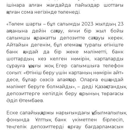
ішінара алған жағдайда пайыздар шоттағы
қалған сома негізінде төленеді.
«Төлем шарты – бұл салымды 2023 жылдың 23
ақпанына дейін сақтау, яғни бір жыл бойы
салымшы қаражатты депозитте сақтауы керек.
Айтайын дегенім, бұл өтемақы туралы өтініште
банк қандай да бір жеке мәліметті, банк
шоттардың кез келген нөмірін, карталарды
сұрауға құқығы жоқ. Егер салымшыға телефон
соғып: «Өтініш беру үшін картаның нөмірін айт»
десе, бұлар сөзсіз алаяқтар. Оларға ешқандай
мәлімет беруге болмайды», – деді Қазақстандық
депозиттерге кепілдік беру қорының төрағасы
Әділ Өтембаев.
Еске салайық, қаржы нарығындағы құбылмалылық
фонында Ұлттық банк үкіметпен бірлесіп,
теңгелік депозиттерді қорғау бағдарламасын