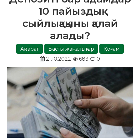
10 пайыздық
сыйлықақыны қалай
алады?
Ақпарат
Басты жаңалықтар
Қоғам
21.10.2022
683
0