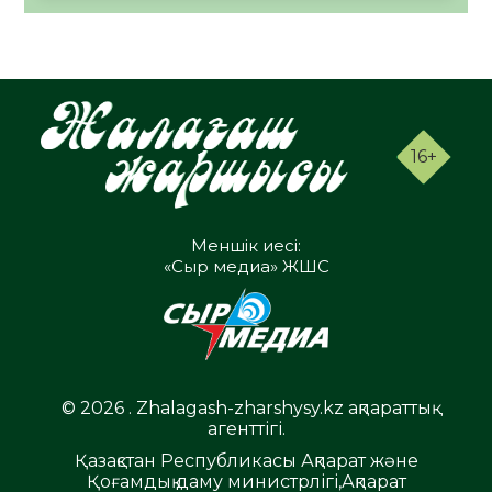
16+
Меншік иесі:
«Сыр медиа» ЖШС
© 2026 . Zhalagash-zharshysy.kz ақпараттық
агенттігі.
Қазақстан Республикасы Ақпарат және
Қоғамдық даму министрлігі,Ақпарат