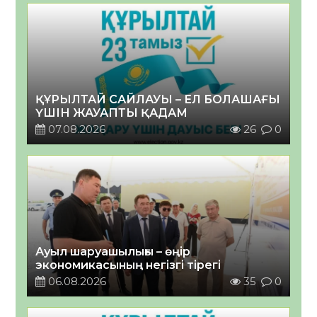
ҚҰРЫЛТАЙ САЙЛАУЫ – ЕЛ БОЛАШАҒЫ
ҮШІН ЖАУАПТЫ ҚАДАМ
07.08.2026
26
0
Ауыл шаруашылығы – өңір
экономикасының негізгі тірегі
06.08.2026
35
0