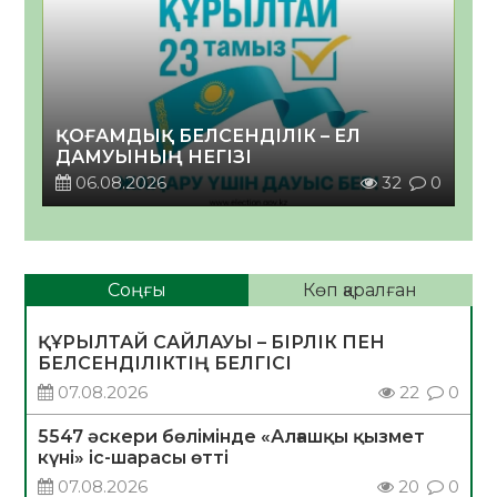
ҚОҒАМДЫҚ БЕЛСЕНДІЛІК – ЕЛ
ДАМУЫНЫҢ НЕГІЗІ
06.08.2026
32
0
Соңғы
Көп қаралған
ҚҰРЫЛТАЙ САЙЛАУЫ – БІРЛІК ПЕН
БЕЛСЕНДІЛІКТІҢ БЕЛГІСІ
07.08.2026
22
0
5547 әскери бөлімінде «Алғашқы қызмет
күні» іс-шарасы өтті
07.08.2026
20
0