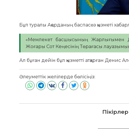
Бұл туралы Ақорданың баспасөз қызметі хаба
«Мемлекет басшысының Жарлығымен Д
Жоғары Сот Кеңесінің Төрағасы лауазымы
Ал бұған дейін бұл қызметті атқарған Денис
Әлеуметтік желілерде бөлісіңіз:
Пікірлер