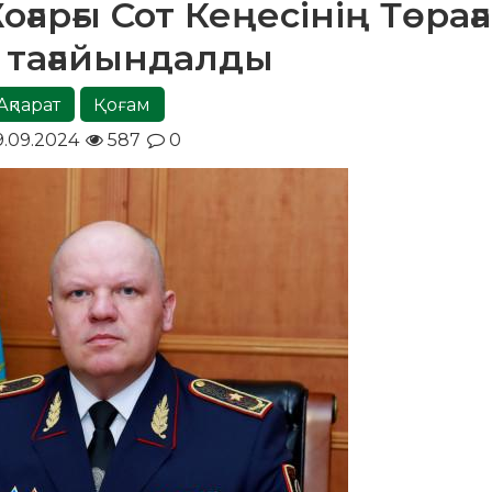
арғы Сот Кеңесінің Төрағ
 тағайындалды
Ақпарат
Қоғам
9.09.2024
587
0