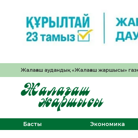
Жалағаш аудандық «Жалағаш жаршысы» газе
Басты
Экономика