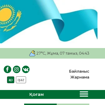
27°C
, Жұма, 07 тамыз, 04:43
Байланыс
Жарнама
қаз
qaz
Қоғам