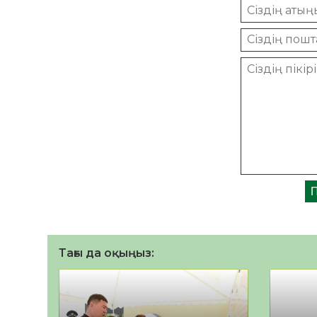
Тағы да оқыңыз: