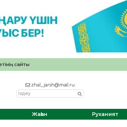
тінің сайты
zhal_jarsh@mail.ru
Жаһан
Руханият