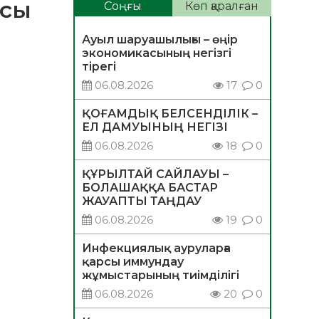
асы
Соңғы
Көп қаралған
Ауыл шаруашылығы – өңір
экономикасының негізгі
тірегі
06.08.2026
17
0
ҚОҒАМДЫҚ БЕЛСЕНДІЛІК –
ЕЛ ДАМУЫНЫҢ НЕГІЗІ
06.08.2026
18
0
ҚҰРЫЛТАЙ САЙЛАУЫ –
БОЛАШАҚҚА БАСТАР
ЖАУАПТЫ ТАҢДАУ
06.08.2026
19
0
Инфекциялық ауруларға
қарсы иммундау
жұмыстарының тиімділігі
06.08.2026
20
0