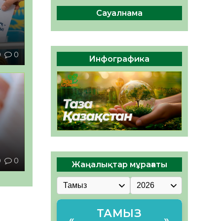
ы жаңа Құрылтай үшін дауыс
беруге дайын
Сауалнама
–
05.08.2026
32
0
ӘРБІР ДАУЫС – ҚОҒАМ
9
0
ДАМУЫНА ҚОСЫЛҒАН
Инфографика
ҮЛЕС
05.08.2026
37
0
ы
0
0
Жаңалықтар мұрағаты
ТАМЫЗ
«
»