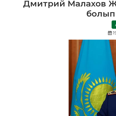
Дмитрий Малахов Жоғ
болып
1