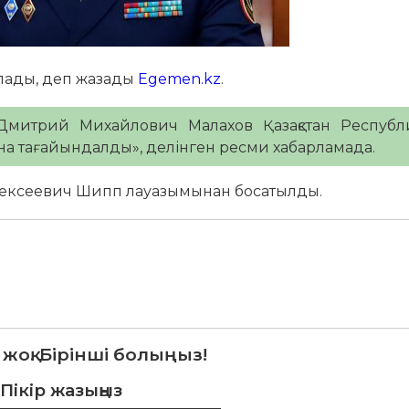
рлады, деп жазады
Egemen.kz
.
митрий Михайлович Малахов Қазақстан Республ
на тағайындалды», делінген ресми хабарламада.
 Алексеевич Шипп лауазымынан босатылды.
 жоқ. Бірінші болыңыз!
Пікір жазыңыз