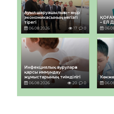
Ауыл шаруашылығы – өңір
экономикасының негізгі
ҚОҒА
тірегі
– ЕЛ 
06.08.2026
17
0
06.0
Инфекциялық ауруларға
қарсы иммундау
жұмыстарының тиімділігі
Көкжө
06.08.2026
20
0
06.0