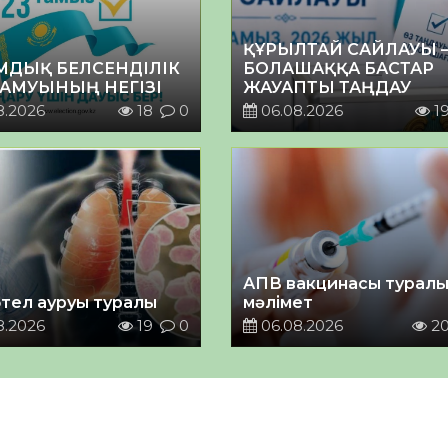
ҚҰРЫЛТАЙ САЙЛАУЫ 
МДЫҚ БЕЛСЕНДІЛІК
БОЛАШАҚҚА БАСТАР
ДАМУЫНЫҢ НЕГІЗІ
ЖАУАПТЫ ТАҢДАУ
8.2026
18
0
06.08.2026
1
АПВ вакцинасы турал
тел ауруы туралы
мәлімет
8.2026
19
0
06.08.2026
2