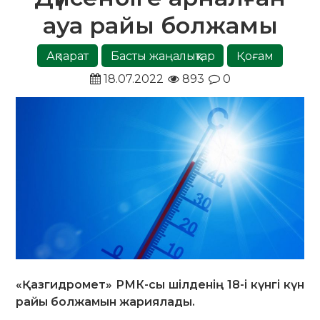
ауа райы болжамы
Ақпарат
Басты жаңалықтар
Қоғам
18.07.2022
893
0
«Қазгидромет» РМК-сы шілденің 18-і күнгі күн
райы болжамын жариялады.