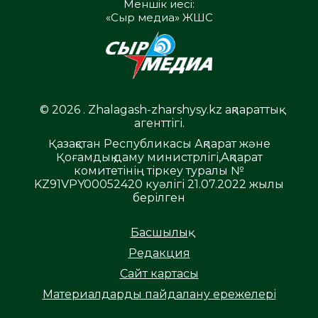
Меншік иесі:
«Сыр медиа» ЖШС
© 2026 . Zhalagash-zharshysy.kz ақпараттық
агенттігі.
Қазақстан Республикасы Ақпарат және
Қоғамдық даму министрлігі,Ақпарат
комитетінің тіркеу туралы №
KZ91VPY00052420 куәлігі 21.07.2022 жылы
берілген
Басшылық
Редакция
Сайт картасы
Материалдарды пайдалану ережелері