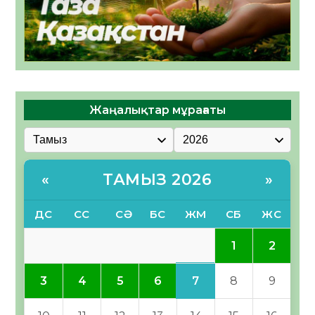
Жаңалықтар мұрағаты
ТАМЫЗ 2026
«
»
ДС
СС
СӘ
БС
ЖМ
СБ
ЖС
1
2
7
3
4
5
6
8
9