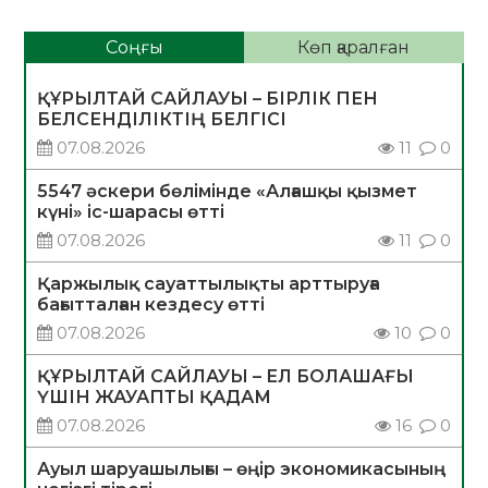
Соңғы
Көп қаралған
ҚҰРЫЛТАЙ САЙЛАУЫ – БІРЛІК ПЕН
БЕЛСЕНДІЛІКТІҢ БЕЛГІСІ
07.08.2026
11
0
5547 әскери бөлімінде «Алғашқы қызмет
күні» іс-шарасы өтті
07.08.2026
11
0
Қаржылық сауаттылықты арттыруға
бағытталған кездесу өтті
07.08.2026
10
0
ҚҰРЫЛТАЙ САЙЛАУЫ – ЕЛ БОЛАШАҒЫ
ҮШІН ЖАУАПТЫ ҚАДАМ
07.08.2026
16
0
Ауыл шаруашылығы – өңір экономикасының