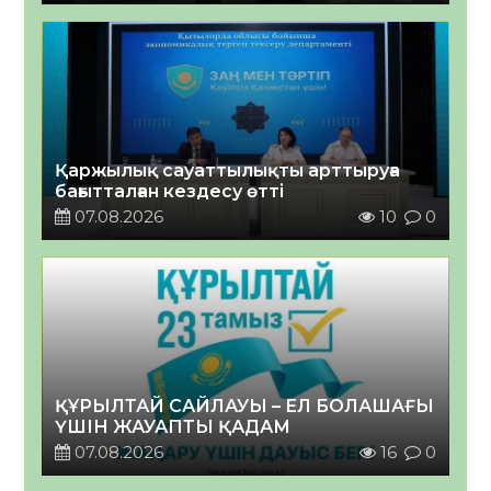
Қаржылық сауаттылықты арттыруға
бағытталған кездесу өтті
07.08.2026
10
0
ҚҰРЫЛТАЙ САЙЛАУЫ – ЕЛ БОЛАШАҒЫ
ҮШІН ЖАУАПТЫ ҚАДАМ
07.08.2026
16
0