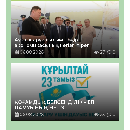
Ауыл шаруашылығы – өңір
экономикасының негізгі тірегі
06.08.2026
27
0
ҚОҒАМДЫҚ БЕЛСЕНДІЛІК – ЕЛ
ДАМУЫНЫҢ НЕГІЗІ
06.08.2026
25
0