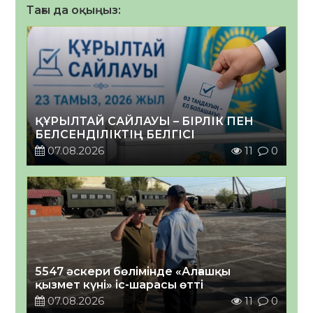
Тағы да оқыңыз:
ҚҰРЫЛТАЙ САЙЛАУЫ – БІРЛІК ПЕН
БЕЛСЕНДІЛІКТІҢ БЕЛГІСІ
07.08.2026
11
0
5547 әскери бөлімінде «Алғашқы
қызмет күні» іс-шарасы өтті
07.08.2026
11
0