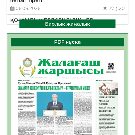
негізгі тірегі
06.08.2026
27
0
ҚОҒАМДЫҚ БЕЛСЕНДІЛІК – ЕЛ
Барлық жаңалық
ДАМУЫНЫҢ НЕГІЗІ
06.08.2026
25
0
PDF нұсқа
ҚҰРЫЛТАЙ САЙЛАУЫ – БОЛАШАҚҚА
БАСТАР ЖАУАПТЫ ТАҢДАУ
06.08.2026
28
0
Инфекциялық ауруларға қарсы иммундау
жұмыстарының тиімділігі
06.08.2026
29
0
Көкжөтел ауруы туралы
06.08.2026
26
0
АПВ вакцинасы туралы мәлімет
06.08.2026
27
0