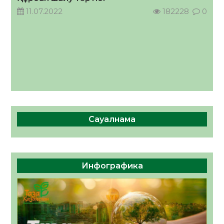
11.07.2022
182228
0
Сауалнама
Инфографика