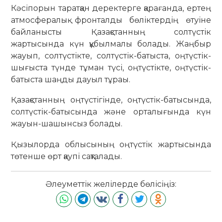
Кәсіпорын таратқан деректерге қарағанда, ертең
атмосфералық фронталды бөліктердің өтуіне
байланысты Қазақстанның солтүстік
жартысында күн құбылмалы болады. Жаңбыр
жауып, солтүстікте, солтүстік-батыста, оңтүстік-
шығыста түнде тұман түсі, оңтүстікте, оңтүстік-
батыста шаңды дауыл тұраы.
Қазақстанның оңтүстігінде, оңтүстік-батысында,
солтүстік-батысында және орталығында күн
жауын-шашынсыз болады.
Қызылорда облысының оңтүстік жартысында
төтенше өрт қаупі сақталады.
Әлеуметтік желілерде бөлісіңіз: