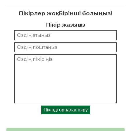
Пікірлер жоқ. Бірінші болыңыз!
Пікір жазыңыз