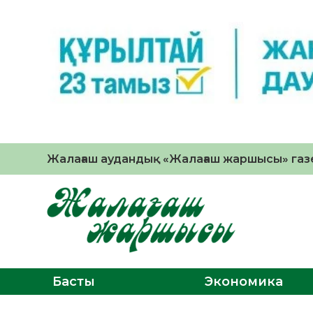
Жалағаш аудандық «Жалағаш жаршысы» газе
Басты
Экономика