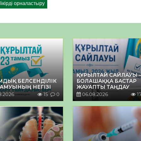
ҚҰРЫЛТАЙ САЙЛАУЫ 
МДЫҚ БЕЛСЕНДІЛІК
БОЛАШАҚҚА БАСТАР
ДАМУЫНЫҢ НЕГІЗІ
ЖАУАПТЫ ТАҢДАУ
8.2026
15
0
06.08.2026
1