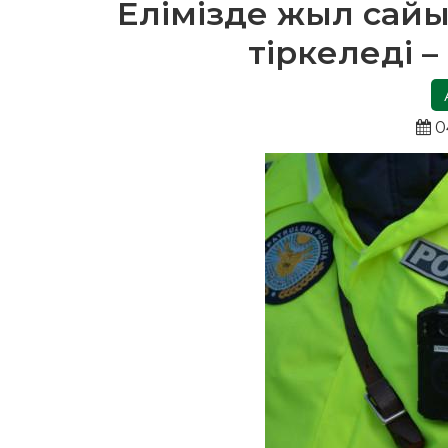
Елімізде жыл сайы
тіркеледі 
0