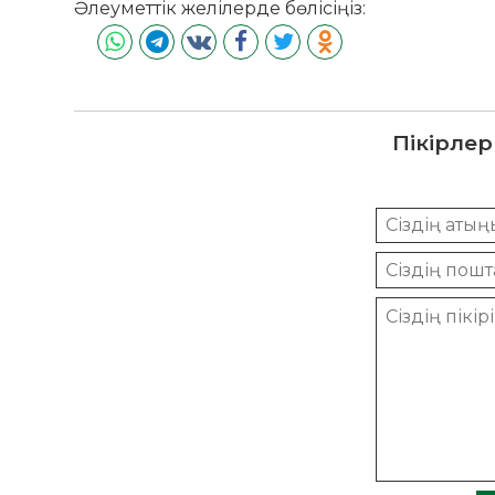
Әлеуметтік желілерде бөлісіңіз:
Пікірлер