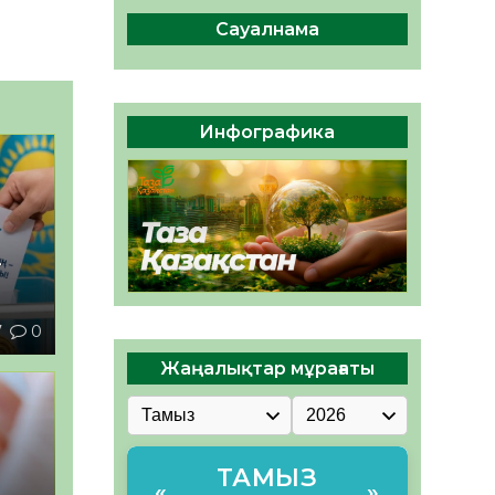
ы жаңа Құрылтай үшін дауыс
беруге дайын
Сауалнама
05.08.2026
31
0
ӘРБІР ДАУЫС – ҚОҒАМ
ДАМУЫНА ҚОСЫЛҒАН
Инфографика
ҮЛЕС
05.08.2026
36
0
–
7
0
Жаңалықтар мұрағаты
ТАМЫЗ
«
»