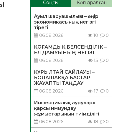
ы
Соңғы
Көп қаралған
Ауыл шаруашылығы – өңір
экономикасының негізгі
тірегі
06.08.2026
10
0
ҚОҒАМДЫҚ БЕЛСЕНДІЛІК –
ЕЛ ДАМУЫНЫҢ НЕГІЗІ
06.08.2026
15
0
ҚҰРЫЛТАЙ САЙЛАУЫ –
БОЛАШАҚҚА БАСТАР
ЖАУАПТЫ ТАҢДАУ
06.08.2026
17
0
Инфекциялық ауруларға
қарсы иммундау
жұмыстарының тиімділігі
06.08.2026
18
0