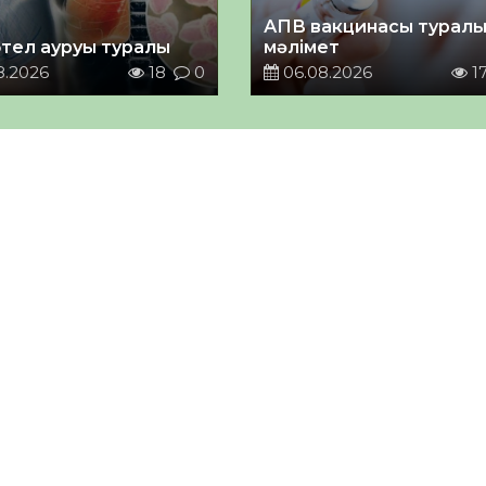
АПВ вакцинасы турал
тел ауруы туралы
мәлімет
8.2026
18
0
06.08.2026
1