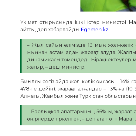
Үкімет отырысында ішкі істер министрі Ма
айтты, деп хабарлайды
Egemen.kz
.
– Жыл сайын елімізде 13 мың жол-көлік о
мыңнан астам адам жарақат алуда. Жалпы
динамикасы төмендеді. Бірақ шектеулер м
жатыр, – деді министр.
Биылғы сегіз айда жол-көлік оқиғасы – 14%-ға (
478-ге дейін), жарақат алғандар – 13%-ға (10
Алматы, Жамбыл және Түркістан облыстарын
– Барлық жол апаттарының 56%-ы, жарақат
өңірлерде тіркелген, – деп атап өтті Мара