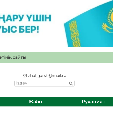
тінің сайты
zhal_jarsh@mail.ru
Жаһан
Руханият