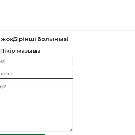
 жоқ. Бірінші болыңыз!
Пікір жазыңыз