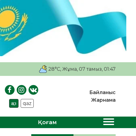
28°C
, Жұма, 07 тамыз, 01:47
Байланыс
Жарнама
қаз
qaz
Қоғам