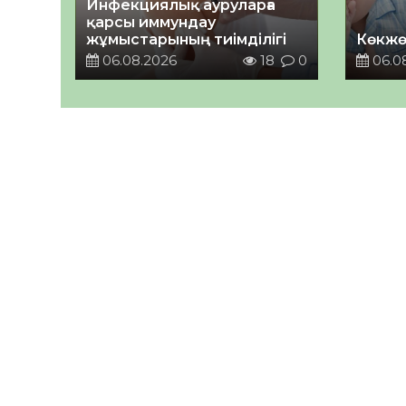
Инфекциялық ауруларға
қарсы иммундау
жұмыстарының тиімділігі
Көкжө
06.08.2026
18
0
06.0