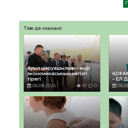
Тағы да оқыңыз:
Ауыл шаруашылығы – өңір
экономикасының негізгі
ҚОҒА
тірегі
– ЕЛ 
06.08.2026
10
0
06.0