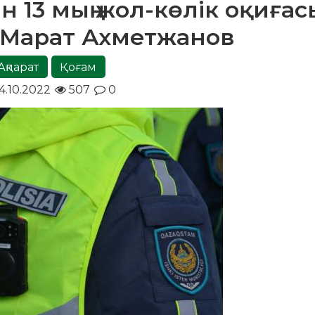
н 13 мың жол-көлік оқиғас
– Марат Ахметжанов
Ақпарат
Қоғам
4.10.2022
507
0