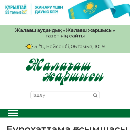
Жалағаш аудандық «Жалағаш жаршысы»
газетінің сайты
31°C
, Бейсенбі, 06 тамыз, 10:19
Еурохаттама қосымшасы