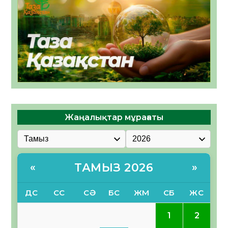
Жаңалықтар мұрағаты
ТАМЫЗ 2026
«
»
ДС
СС
СӘ
БС
ЖМ
СБ
ЖС
1
2