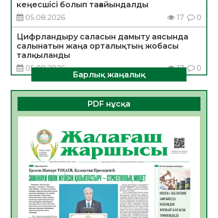
кеңесшісі болып тағайындалды
05.08.2026
17
0
Цифрландыру саласын дамыту аясында
салынатын жаңа орталықтың жобасы
талқыланды
05.08.2026
17
0
Барлық жаңалық
Алғашқы цифрлық жасанды интеллект
құралдарының таныстырылымы өтті
PDF нұсқа
05.08.2026
18
0
Қазақстандықтардың 72,3%-ы жаңа
Құрылтай үшін дауыс беруге дайын
05.08.2026
19
0
ӘРБІР ДАУЫС – ҚОҒАМ ДАМУЫНА
ҚОСЫЛҒАН ҮЛЕС
05.08.2026
26
0
ҚҰРЫЛТАЙ САЙЛАУЫ – БІРЛІК ПЕН