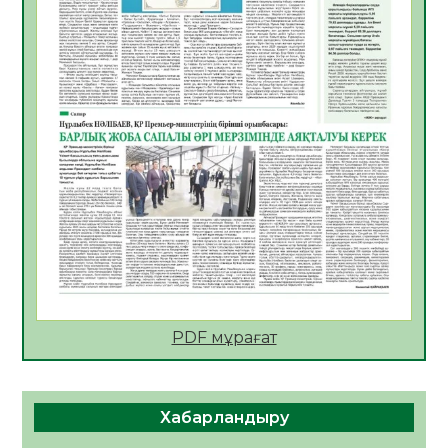
ЖАУАПКЕРШІЛІККЕ БАСТАЙТЫН ҚАДАМ
05.08.2026
24
0
Мектептен – Ұлттық ұлан сапына
04.08.2026
34
0
Үкіметтік емес ұйымдарға арналған
сыйлықақы конкурсына өтінім қабылдау
басталды
04.08.2026
38
0
Үкіметте Президенттің отандық тауарды
қолдау жөніндегі тапсырмаларының
жүзеге асырылу барысы қаралуда
04.08.2026
38
0
PDF мұрағат
Жазғы лагерьде оқушылармен
профилактикалық кездесу өтті
04.08.2026
47
0
Хабарландыру
Құрылтай: Қызылордада 1344 комиссия