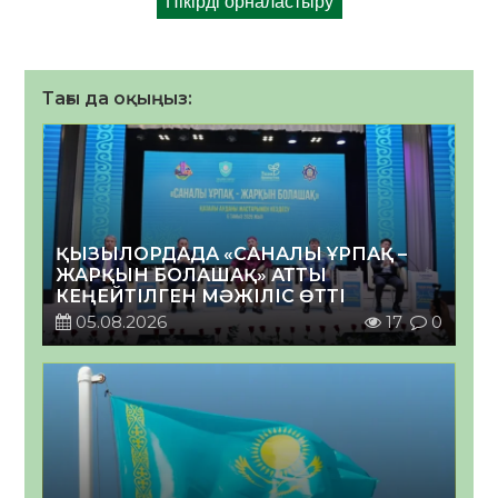
Тағы да оқыңыз:
ҚЫЗЫЛОРДАДА «САНАЛЫ ҰРПАҚ –
ЖАРҚЫН БОЛАШАҚ» АТТЫ
КЕҢЕЙТІЛГЕН МӘЖІЛІС ӨТТІ
05.08.2026
17
0