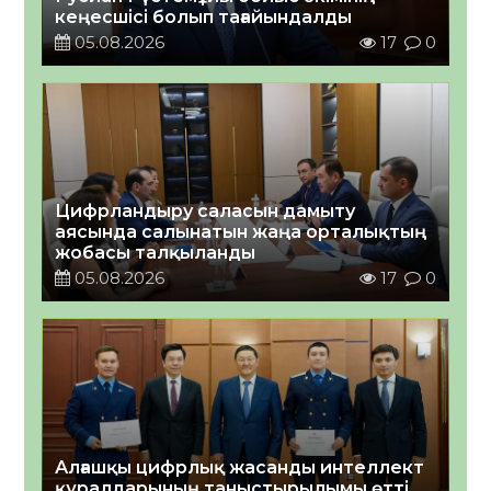
кеңесшісі болып тағайындалды
05.08.2026
17
0
Цифрландыру саласын дамыту
аясында салынатын жаңа орталықтың
жобасы талқыланды
05.08.2026
17
0
Алғашқы цифрлық жасанды интеллект
құралдарының таныстырылымы өтті