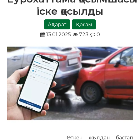
іске қосылды
Ақпарат
Қоғам
13.01.2025
723
0
Өткен жылдан бастап