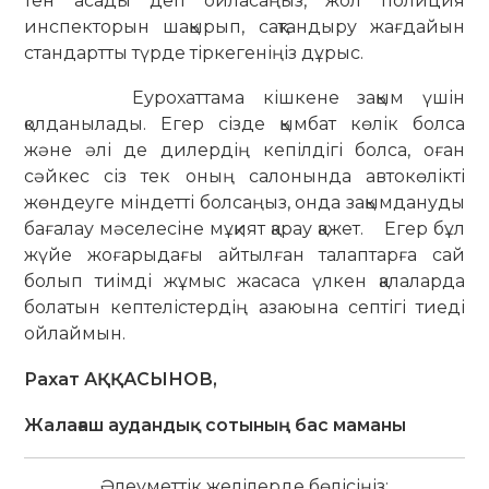
тен асады деп ойласаңыз, жол полиция
инспекторын шақырып, сақтандыру жағдайын
стандартты түрде тіркегеніңіз дұрыс.
Еурохаттама кішкене зақым үшін
қолданылады. Егер сізде қымбат көлік болса
және әлі де дилердің кепілдігі болса, оған
сәйкес сіз тек оның салонында автокөлікті
жөндеуге міндетті болсаңыз, онда зақымдануды
бағалау мәселесіне мұқият қарау қажет. Егер бұл
жүйе жоғарыдағы айтылған талаптарға сай
болып тиімді жұмыс жасаса үлкен қалаларда
болатын кептелістердің азаюына септігі тиеді
ойлаймын.
Рахат АҚҚАСЫНОВ,
Жалағаш аудандық сотының бас маманы
Әлеуметтік желілерде бөлісіңіз: