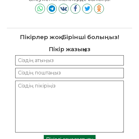
Пікірлер жоқ. Бірінші болыңыз!
Пікір жазыңыз