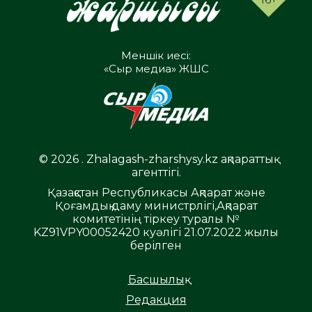
Меншік иесі:
«Сыр медиа» ЖШС
© 2026 . Zhalagash-zharshysy.kz ақпараттық
агенттігі.
Қазақстан Республикасы Ақпарат және
Қоғамдық даму министрлігі,Ақпарат
комитетінің тіркеу туралы №
KZ91VPY00052420 куәлігі 21.07.2022 жылы
берілген
Басшылық
Редакция