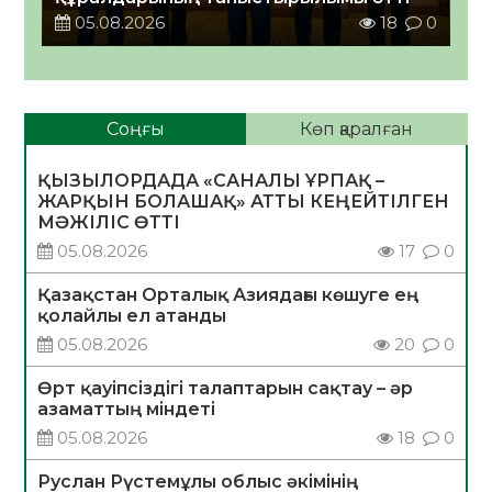
05.08.2026
18
0
Соңғы
Көп қаралған
ҚЫЗЫЛОРДАДА «САНАЛЫ ҰРПАҚ –
ЖАРҚЫН БОЛАШАҚ» АТТЫ КЕҢЕЙТІЛГЕН
МӘЖІЛІС ӨТТІ
05.08.2026
17
0
Қазақстан Орталық Азиядағы көшуге ең
қолайлы ел атанды
05.08.2026
20
0
Өрт қауіпсіздігі талаптарын сақтау – әр
азаматтың міндеті
05.08.2026
18
0
Руслан Рүстемұлы облыс әкімінің