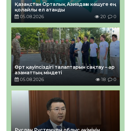
Қазақстан Орталық Азиядағы көшуге ең
қолайлы ел атанды
05.08.2026
20
0
Өрт қауіпсіздігі талаптарын сақтау – әр
азаматтың міндеті
05.08.2026
18
0
Руслан Рүстемұлы облыс әкімінің