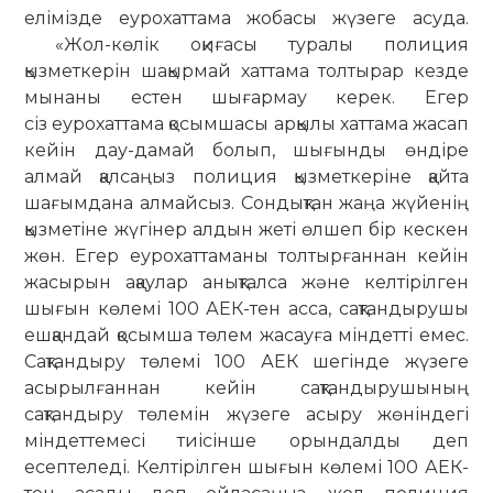
елімізде еурохаттама жобасы жүзеге асуда.
«Жол-көлік оқиғасы туралы полиция
қызметкерін шақырмай хаттама толтырар кезде
мынаны естен шығармау керек. Егер
сіз еурохаттама қосымшасы арқылы хаттама жасап
кейін дау-дамай болып, шығынды өндіре
алмай қалсаңыз полиция қызметкеріне қайта
шағымдана алмайсыз. Сондықтан жаңа жүйенің
қызметіне жүгінер алдын жеті өлшеп бір кескен
жөн. Егер еурохаттаманы толтырғаннан кейін
жасырын ақаулар анықталса және келтірілген
шығын көлемі 100 АЕК-тен асса, сақтандырушы
ешқандай қосымша төлем жасауға міндетті емес.
Сақтандыру төлемі 100 АЕК шегінде жүзеге
асырылғаннан кейін сақтандырушының
сақтандыру төлемін жүзеге асыру жөніндегі
міндеттемесі тиісінше орындалды деп
есептеледі. Келтірілген шығын көлемі 100 АЕК-