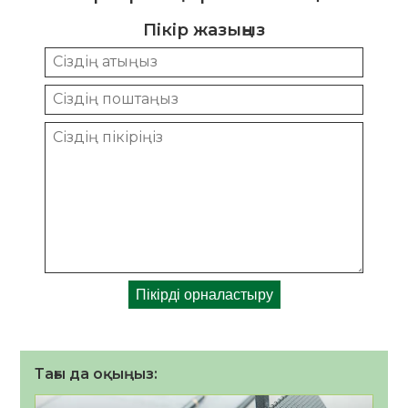
Пікір жазыңыз
Тағы да оқыңыз: