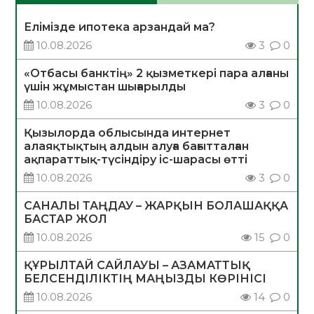
Елімізде ипотека арзандай ма?
10.08.2026
3
0
«Отбасы банктің» 2 қызметкері пара алғаны
үшін жұмыстан шығарылды
10.08.2026
3
0
Қызылорда облысында интернет
алаяқтықтың алдын алуға бағытталған
ақпараттық-түсіндіру іс-шарасы өтті
10.08.2026
3
0
САНАЛЫ ТАҢДАУ – ЖАРҚЫН БОЛАШАҚҚА
БАСТАР ЖОЛ
10.08.2026
15
0
ҚҰРЫЛТАЙ САЙЛАУЫ – АЗАМАТТЫҚ
БЕЛСЕНДІЛІКТІҢ МАҢЫЗДЫ КӨРІНІСІ
10.08.2026
14
0