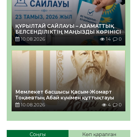
ҚҰРЫЛТАЙ САЙЛАУЫ – АЗАМАТТЫҚ
БЕЛСЕНДІЛІКТІҢ МАҢЫЗДЫ КӨРІНІСІ
10.08.2026
14
0
Мемлекет басшысы Қасым-Жомарт
Тоқаевтың Абай күнімен құттықтауы
10.08.2026
4
0
Соңғы
Көп қаралған