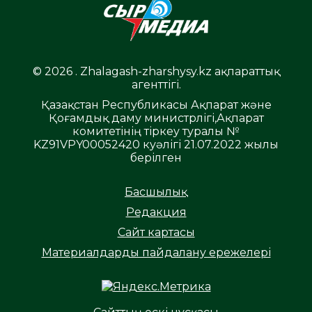
© 2026 . Zhalagash-zharshysy.kz ақпараттық
агенттігі.
Қазақстан Республикасы Ақпарат және
Қоғамдық даму министрлігі,Ақпарат
комитетінің тіркеу туралы №
KZ91VPY00052420 куәлігі 21.07.2022 жылы
берілген
Басшылық
Редакция
Сайт картасы
Материалдарды пайдалану ережелері