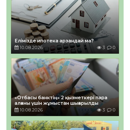
Елімізде ипотека арзандай ма?
10.08.2026
3
0
«Отбасы банктің» 2 қызметкері пара
алғаны үшін жұмыстан шығарылды
10.08.2026
3
0