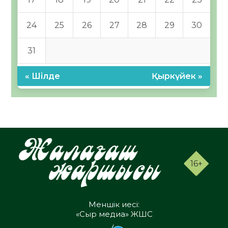
24
25
26
27
28
29
30
31
« Шілде
Қыркүйек »
16+
Меншік иесі:
«Сыр медиа» ЖШС