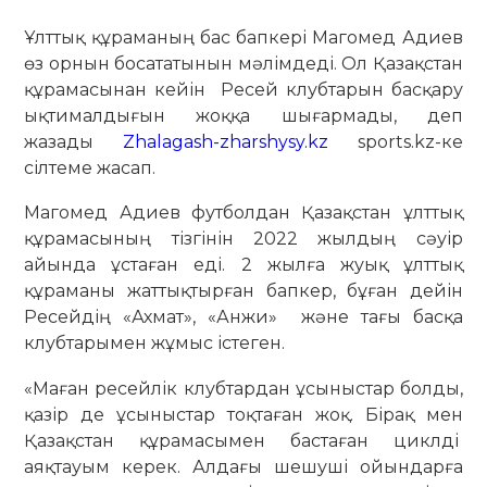
Ұлттық құраманың бас бапкері Магомед Адиев
өз орнын босататынын мәлімдеді. Ол Қазақстан
құрамасынан кейін Ресей клубтарын басқару
ықтималдығын жоққа шығармады, деп
жазады
Zhalagash-zharshysy.kz
sports.kz-ке
сілтеме жасап.
Магомед Адиев футболдан Қазақстан ұлттық
құрамасының тізгінін 2022 жылдың сәуір
айында ұстаған еді. 2 жылға жуық ұлттық
құраманы жаттықтырған бапкер, бұған дейін
Ресейдің «Ахмат», «Анжи» және тағы басқа
клубтарымен жұмыс істеген.
«Маған ресейлік клубтардан ұсыныстар болды,
қазір де ұсыныстар тоқтаған жоқ. Бірақ мен
Қазақстан құрамасымен бастаған циклді
аяқтауым керек. Алдағы шешуші ойындарға