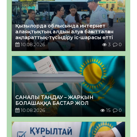
Қызылорда облысында интернет
алаяқтықтың алдын алуға бағытталған
ақпараттық-түсіндіру іс-шарасы өтті
10.08.2026
3
0
САНАЛЫ ТАҢДАУ – ЖАРҚЫН
БОЛАШАҚҚА БАСТАР ЖОЛ
10.08.2026
15
0