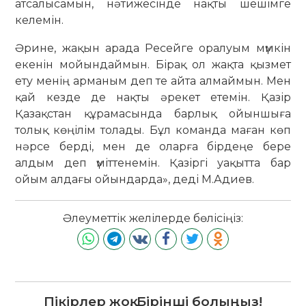
атсалысамын, нәтижесінде нақты шешімге
келемін.
Әрине, жақын арада Ресейге оралуым мүмкін
екенін мойындаймын. Бірақ ол жақта қызмет
ету менің арманым деп те айта алмаймын. Мен
қай кезде де нақты әрекет етемін. Қазір
Қазақстан құрамасында барлық ойыншыға
толық көңілім толады. Бұл команда маған көп
нәрсе берді, мен де оларға бірдеңе бере
алдым деп үміттенемін. Қазіргі уақытта бар
ойым алдағы ойындарда», деді М.Адиев.
Әлеуметтік желілерде бөлісіңіз:
Пікірлер жоқ. Бірінші болыңыз!