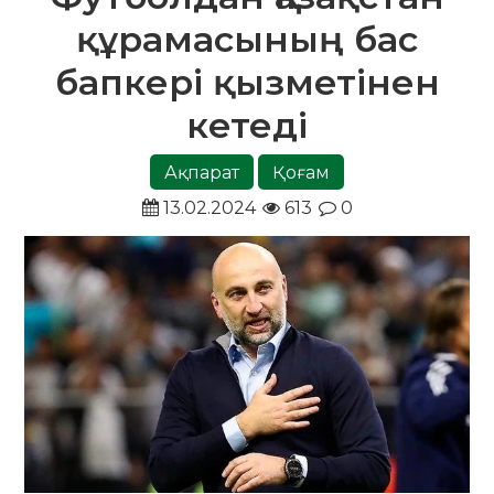
құрамасының бас
бапкері қызметінен
кетеді
Ақпарат
Қоғам
13.02.2024
613
0