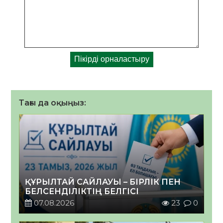
Тағы да оқыңыз:
ҚҰРЫЛТАЙ САЙЛАУЫ – БІРЛІК ПЕН
БЕЛСЕНДІЛІКТІҢ БЕЛГІСІ
07.08.2026
23
0