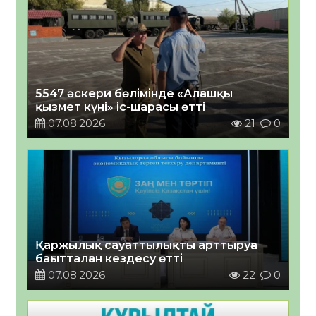
5547 әскери бөлімінде «Алғашқы
қызмет күні» іс-шарасы өтті
07.08.2026
21
0
Қаржылық сауаттылықты арттыруға
бағытталған кездесу өтті
07.08.2026
22
0