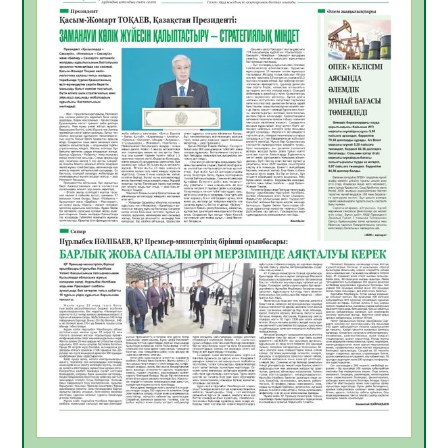
жұмыстарының тиімділігі
06.08.2026
37
0
Көкжөтел ауруы туралы
06.08.2026
33
0
АПВ вакцинасы туралы мәлімет
06.08.2026
34
0
Open Air: Қызылорда облысы полиция
департаменті 20 мыңнан астам
көрерменнің қауіпсіздігін қамтамасыз етті
06.08.2026
46
0
ҚЫЗЫЛОРДАДА «САНАЛЫ ҰРПАҚ –
ЖАРҚЫН БОЛАШАҚ» АТТЫ КЕҢЕЙТІЛГЕН
МӘЖІЛІС ӨТТІ
05.08.2026
46
0
Қазақстан Орталық Азиядағы көшуге ең
қолайлы ел атанды