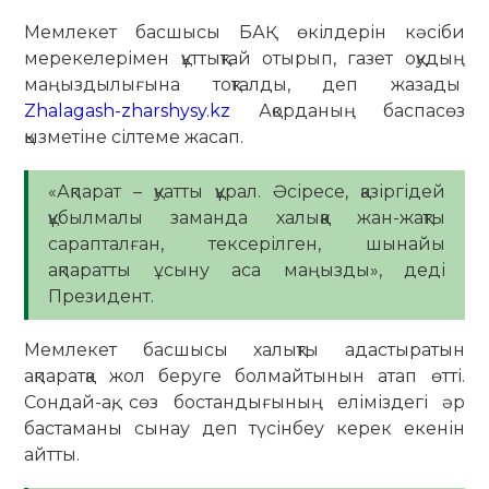
Мемлекет басшысы БАҚ өкілдерін кәсіби
мерекелерімен құттықтай отырып, газет оқудың
маңыздылығына тоқталды, деп жазады
Zhalagash-zharshysy.kz
Ақорданың баспасөз
қызметіне сілтеме жасап.
«Ақпарат – қуатты құрал. Әсіресе, қазіргідей
құбылмалы заманда халыққа жан-жақты
сарапталған, тексерілген, шынайы
ақпаратты ұсыну аса маңызды», деді
Президент.
Мемлекет басшысы халықты адастыратын
ақпаратқа жол беруге болмайтынын атап өтті.
Сондай-ақ, сөз бостандығының еліміздегі әр
бастаманы сынау деп түсінбеу керек екенін
айтты.