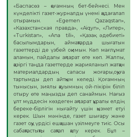
«Баспасөз – қоғамның бет-бейнесі. Мен
күнделікті газет-журналды үнемі қадағалап
отырамын. «Egemen Qazaqstan»,
«Казахстанская правда», «Aiqyn», «Литер»,
«Turkistan», «Ana tili», «Қазақ әдебиеті»
басылымдарын, аймақтарда шығатын
газеттерді де үзбей оқимын. Көп мағлұмат
аламын, пайдалы ақпарат өте көп. Жалпы,
қазіргі таңда газеттерде жарияланып жатқан
материалдардың сапасы жоғары,оқуға
тартымды деп айтқым келеді. Қоғамның
тынысын, зиялы қауымның ой-пікірін біліп
отыру өте маңызды деп санаймын. Нағыз
ұлт мүддесін көздеген ақпарат құралы елдің
береке-бірлігін нығайту үшін қызмет етуі
керек. Шын мәнінде, газет шығару және
газет оқу үрдісі ешқашан үзілмеуге тиіс. Осы
сабақтастықты сақтап қалу керек. Бұл –