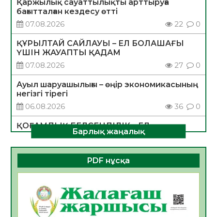
Қаржылық сауаттылықты арттыруға
бағытталған кездесу өтті
07.08.2026
22
0
ҚҰРЫЛТАЙ САЙЛАУЫ – ЕЛ БОЛАШАҒЫ
ҮШІН ЖАУАПТЫ ҚАДАМ
07.08.2026
27
0
Ауыл шаруашылығы – өңір экономикасының
негізгі тірегі
06.08.2026
36
0
ҚОҒАМДЫҚ БЕЛСЕНДІЛІК – ЕЛ
Барлық жаңалық
ДАМУЫНЫҢ НЕГІЗІ
06.08.2026
33
0
PDF нұсқа
ҚҰРЫЛТАЙ САЙЛАУЫ – БОЛАШАҚҚА
БАСТАР ЖАУАПТЫ ТАҢДАУ
06.08.2026
35
0
Инфекциялық ауруларға қарсы иммундау