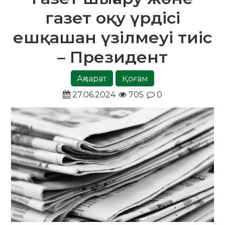
газет оқу үрдісі
ешқашан үзілмеуі тиіс
– Президент
Ақпарат
Қоғам
27.06.2024
705
0