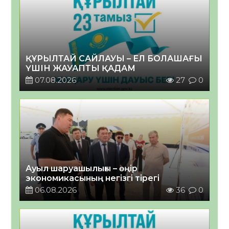
ҚҰРЫЛТАЙ САЙЛАУЫ – ЕЛ БОЛАШАҒЫ
ҮШІН ЖАУАПТЫ ҚАДАМ
07.08.2026
27
0
Ауыл шаруашылығы – өңір
экономикасының негізгі тірегі
06.08.2026
36
0