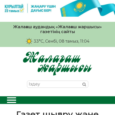
Жалағаш аудандық «Жалағаш жаршысы»
газетінің сайты
33°C
, Сенбі, 08 тамыз, 11:04
Газет шығару және