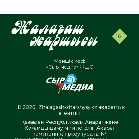
16+
Меншік иесі:
«Сыр медиа» ЖШС
© 2026 . Zhalagash-zharshysy.kz ақпараттық
агенттігі.
Қазақстан Республикасы Ақпарат және
Қоғамдық даму министрлігі,Ақпарат
комитетінің тіркеу туралы №