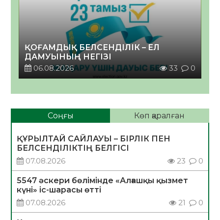
ҚОҒАМДЫҚ БЕЛСЕНДІЛІК – ЕЛ
ДАМУЫНЫҢ НЕГІЗІ
06.08.2026
33
0
Соңғы
Көп қаралған
ҚҰРЫЛТАЙ САЙЛАУЫ – БІРЛІК ПЕН
БЕЛСЕНДІЛІКТІҢ БЕЛГІСІ
07.08.2026
23
0
5547 әскери бөлімінде «Алғашқы қызмет
күні» іс-шарасы өтті
07.08.2026
21
0