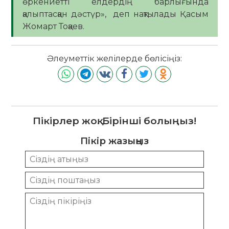
өркениетті елдердің барлығында
қалыптасқан дәстүр», деп нақтылады Қасым
Жомарт Тоқаев.
Әлеуметтік желілерде бөлісіңіз:
Пікірлер жоқ. Бірінші болыңыз!
Пікір жазыңыз