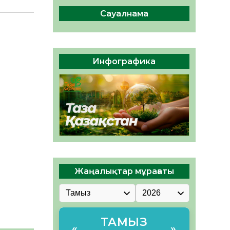
ы жаңа Құрылтай үшін дауыс
беруге дайын
Сауалнама
05.08.2026
32
0
ӘРБІР ДАУЫС – ҚОҒАМ
ДАМУЫНА ҚОСЫЛҒАН
Инфографика
ҮЛЕС
05.08.2026
39
0
Жаңалықтар мұрағаты
ТАМЫЗ
«
»