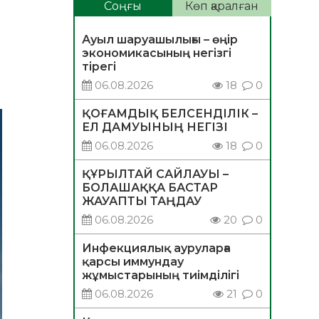
Соңғы
Көп қаралған
Ауыл шаруашылығы – өңір
экономикасының негізгі
тірегі
06.08.2026
18
0
ҚОҒАМДЫҚ БЕЛСЕНДІЛІК –
ЕЛ ДАМУЫНЫҢ НЕГІЗІ
06.08.2026
18
0
ҚҰРЫЛТАЙ САЙЛАУЫ –
БОЛАШАҚҚА БАСТАР
ЖАУАПТЫ ТАҢДАУ
06.08.2026
20
0
Инфекциялық ауруларға
қарсы иммундау
жұмыстарының тиімділігі
06.08.2026
21
0