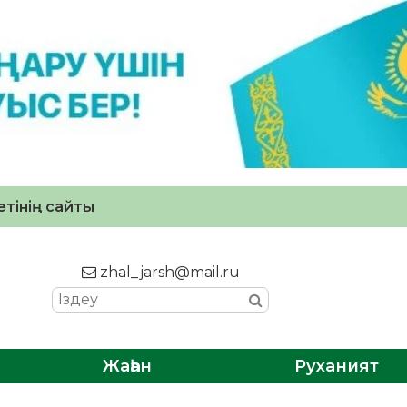
тінің сайты
zhal_jarsh@mail.ru
Жаһан
Руханият