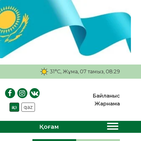
31°C
, Жұма, 07 тамыз, 08:29
Байланыс
Жарнама
қаз
qaz
Қоғам