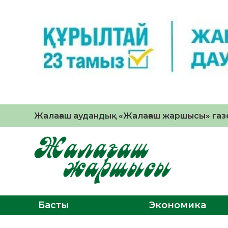
Жалағаш аудандық «Жалағаш жаршысы» газе
Басты
Экономика