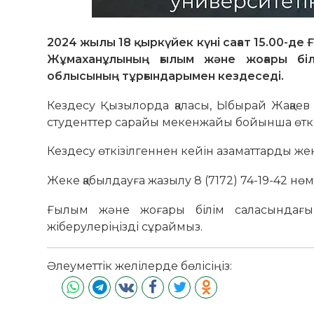
2024 жылы 18 қыркүйек күні сағат 15.00-де
Жұмаханұлының ғылым және жоғары бі
облысының тұрғындарымен кездеседі.
Кездесу Қызылорда қаласы, Ыбырай Жақаев 
студенттер сарайы мекенжайы бойынша өткіз
Кездесу өткізілгеннен кейін азаматтарды 
Жеке қабылдауға жазылу 8 (7172) 74-19-42 нөм
Ғылым және жоғары білім саласындағы ө
жіберулеріңізді сұраймыз.
Әлеуметтік желілерде бөлісіңіз: