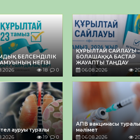
ҚҰРЫЛТАЙ САЙЛАУЫ 
МДЫҚ БЕЛСЕНДІЛІК
БОЛАШАҚҚА БАСТАР
ДАМУЫНЫҢ НЕГІЗІ
ЖАУАПТЫ ТАҢДАУ
8.2026
18
0
06.08.2026
2
АПВ вакцинасы турал
тел ауруы туралы
мәлімет
8.2026
19
0
06.08.2026
2