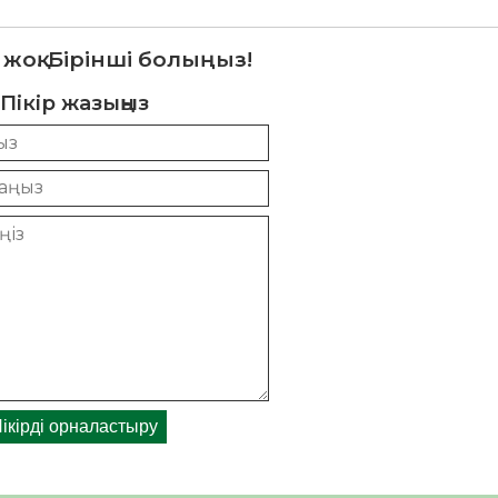
 жоқ. Бірінші болыңыз!
Пікір жазыңыз