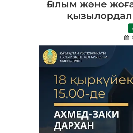
Ғылым және жоға
қызылордал
1