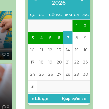
2026
ДС
СС
СӘ
БС
ЖМ
СБ
ЖС
1
2
7
3
4
5
6
8
9
–
10
11
12
13
14
15
16
0
0
17
18
19
20
21
22
23
24
25
26
27
28
29
30
31
ы
« Шілде
Қыркүйек »
0
0