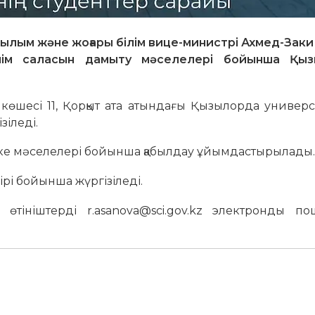
 Ғылым және жоғары білім вице-министрі Ахмед-Зак
лім саласын дамыту мәселелері бойынша Қыз
көшесі 11, Қорқыт ата атындағы Қызылорда универс
іледі.
жеке мәселелері бойынша қабылдау ұйымдастырылады
ірі бойынша жүргізіледі.
тініштерді r.asanova@sci.gov.kz электронды по