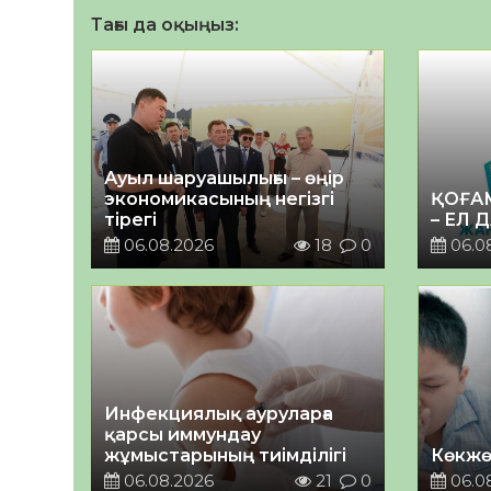
Тағы да оқыңыз:
Ауыл шаруашылығы – өңір
экономикасының негізгі
ҚОҒА
тірегі
– ЕЛ 
06.08.2026
18
0
06.0
Инфекциялық ауруларға
қарсы иммундау
жұмыстарының тиімділігі
Көкжө
06.08.2026
21
0
06.0