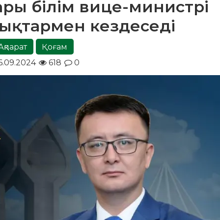
ры білім вице-министрі
ықтармен кездеседі
Ақпарат
Қоғам
6.09.2024
618
0