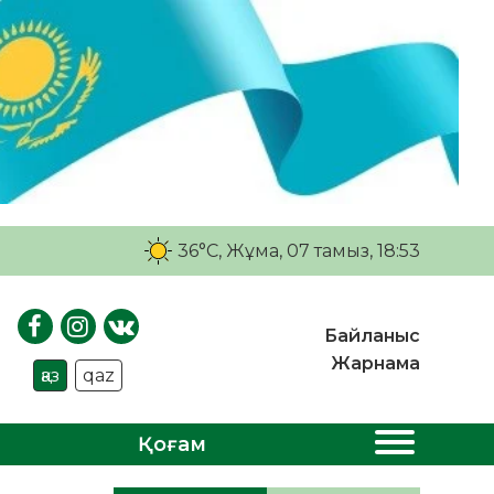
36°C
, Жұма, 07 тамыз, 18:53
Байланыс
Жарнама
қаз
qaz
Қоғам