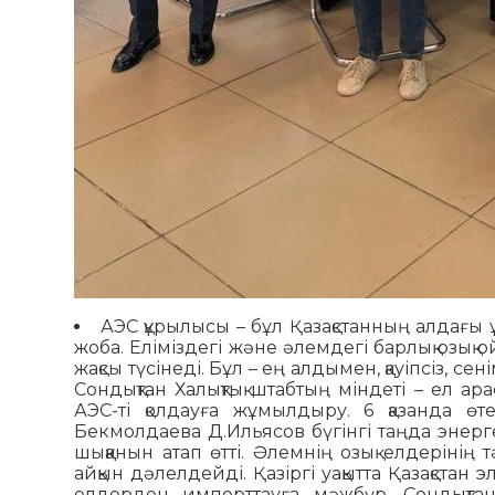
АЭС құрылысы – бұл Қазақстанның алдағы
жоба. Еліміздегі және әлемдегі барлық озық
жақсы түсінеді. Бұл – ең алдымен, қауіпсіз, с
Сондықтан Халықтық штабтың міндеті – ел ар
АЭС-ті қолдауға жұмылдыру. 6 қазанда өте
Бекмолдаева Д.Ильясов бүгінгі таңда энерге
шыққанын атап өтті. Әлемнің озық елдерінің 
айқын дәлелдейді. Қазіргі уақытта Қазақст
елдерден импорттауға мәжбүр. Сондықтан