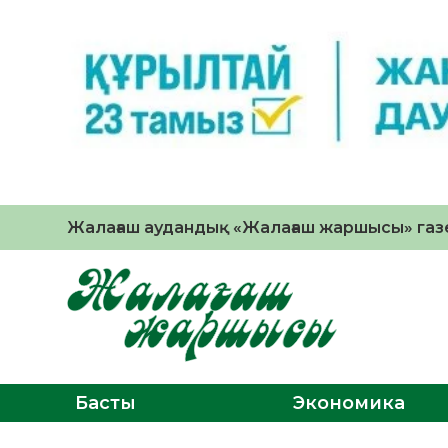
Жалағаш аудандық «Жалағаш жаршысы» газе
Басты
Экономика