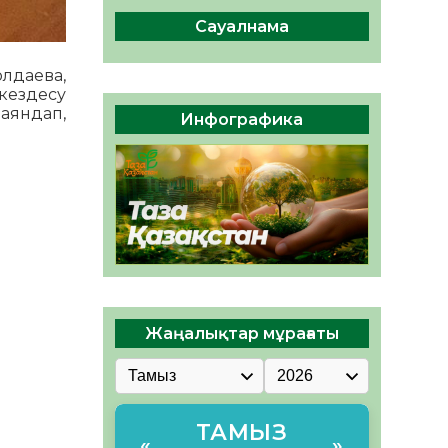
сақтау – әр азаматтың
міндеті
Сауалнама
05.08.2026
39
0
лдаева,
Руслан Рүстемұлы облыс
 кездесу
әкімінің кеңесшісі болып
аяндап,
Инфографика
тағайындалды
05.08.2026
37
0
Жаңалықтар мұрағаты
ТАМЫЗ
«
»