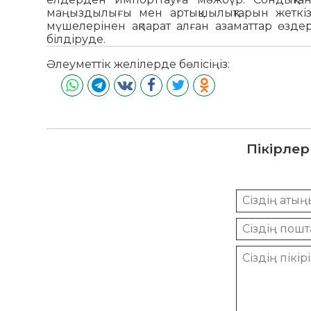
маңыздылығы мен артықшылықтарын жеткізу
мүшелерінен ақпарат алған азаматтар өздер
білдіруде.
Әлеуметтік желілерде бөлісіңіз:
Пікірлер