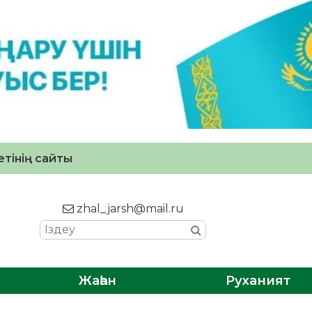
тінің сайты
zhal_jarsh@mail.ru
Жаһан
Руханият