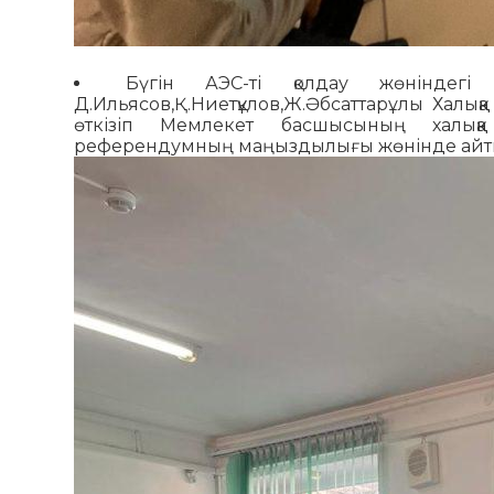
Бүгін АЭС-ті қолдау жөніндегі 
Д.Ильясов,Қ.Ниетқұлов,Ж.Әбсаттарұлы Халы
өткізіп Мемлекет басшысының халыққа
референдумның маңыздылығы жөнінде айтып