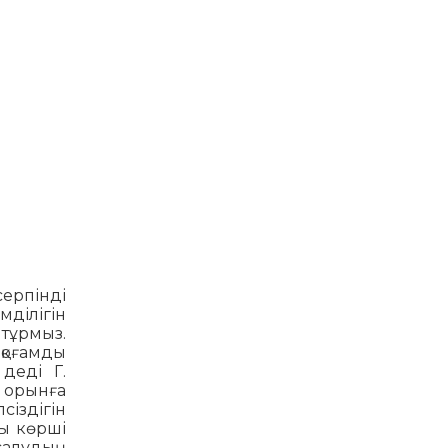
серпінді
мділігін
 тұрмыз.
 қоғамды
 деді Г.
ы орынға
сіздігін
ны көрші
салудың