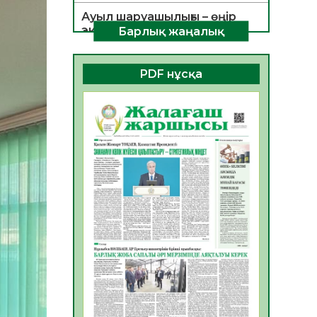
Ауыл шаруашылығы – өңір
экономикасының негізгі
Барлық жаңалық
тірегі
06.08.2026
26
0
PDF нұсқа
ҚОҒАМДЫҚ БЕЛСЕНДІЛІК –
ЕЛ ДАМУЫНЫҢ НЕГІЗІ
06.08.2026
24
0
ҚҰРЫЛТАЙ САЙЛАУЫ –
БОЛАШАҚҚА БАСТАР
ЖАУАПТЫ ТАҢДАУ
06.08.2026
27
0
Инфекциялық ауруларға
қарсы иммундау
жұмыстарының тиімділігі
06.08.2026
28
0
Көкжөтел ауруы туралы
06.08.2026
25
0