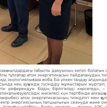
 ұзақ жылдардағы табысты дамуының кепілі болатын 
 ойлы тұлғалар атом энергетикасын пайдаланудың тиі
енімді, экологиялық таза жоба. Біз үлкен таңдау алдында
асында кең ауқымды түсіндіру жұмыстарын жүргізіп,
тін референдум біздің бірлігімізді көрсетеді», –
тикалық тәуелсіздік мәселесі күн тәртібінде алғашқ
тәжірибесі атом энергетикасының тиімділігі мен қауіп
ан электр энергиясының тапшылығын сезінуде және о
 Халықтық штабтың басты міндеті – қоғамға АЭС 