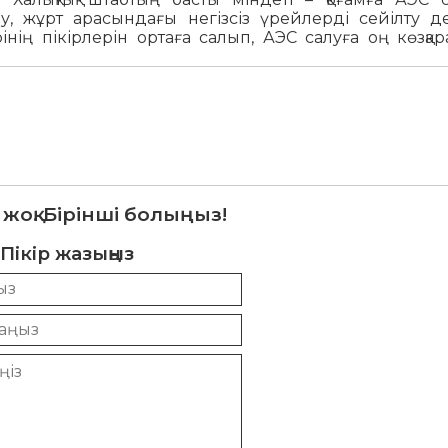
, жұрт арасындағы негізсіз үрейлерді сейілту де
інің пікірлерін ортаға салып, АЭС салуға оң көзқа
 жоқ. Бірінші болыңыз!
Пікір жазыңыз