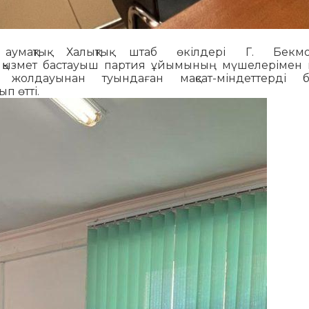
аумақтық Халықтық штаб өкілдері Г. Бекмо
ққа қызмет бастауыш партия ұйымының мүшелерімен
 жолдауынан туындаған мақсат-міндеттерді б
 өтті.