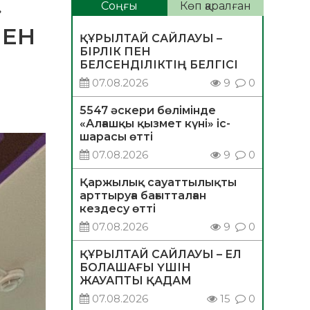
»
Соңғы
Көп қаралған
МЕН
ҚҰРЫЛТАЙ САЙЛАУЫ –
БІРЛІК ПЕН
БЕЛСЕНДІЛІКТІҢ БЕЛГІСІ
07.08.2026
9
0
5547 әскери бөлімінде
«Алғашқы қызмет күні» іс-
шарасы өтті
07.08.2026
9
0
Қаржылық сауаттылықты
арттыруға бағытталған
кездесу өтті
07.08.2026
9
0
ҚҰРЫЛТАЙ САЙЛАУЫ – ЕЛ
БОЛАШАҒЫ ҮШІН
ЖАУАПТЫ ҚАДАМ
07.08.2026
15
0