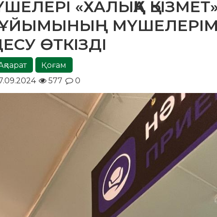
ШЕЛЕРІ «ХАЛЫҚҚА ҚЫЗМЕТ
 ҰЙЫМЫНЫҢ МҮШЕЛЕРІ
ЕСУ ӨТКІЗДІ
Ақпарат
Қоғам
7.09.2024
577
0