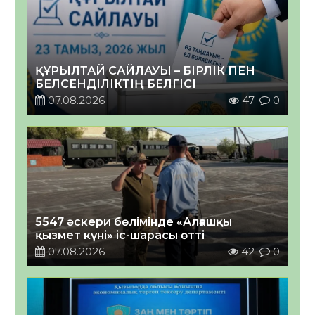
ҚҰРЫЛТАЙ САЙЛАУЫ – БІРЛІК ПЕН
БЕЛСЕНДІЛІКТІҢ БЕЛГІСІ
07.08.2026
47
0
5547 әскери бөлімінде «Алғашқы
қызмет күні» іс-шарасы өтті
07.08.2026
42
0