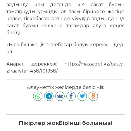
алдында кем дегенде 3-4 сағат бұрын
тамақтануды ұсынды, ал тағы бірнәрсе жегіңіз
келсе, тіскебасар ретінде ұйықтар алдында 1-1,5
сағат бұрын кішкене тағамдар алуға кеңес
берді.
«Бірақ бұл жеңіл тіскебасар болуы керек», – деді
ол.
Ақпарат дереккөзі: https://massaget.kz/basty-
zhaalytar-438/101958/
Әлеуметтік желілерде бөлісіңіз:
Пікірлер жоқ. Бірінші болыңыз!