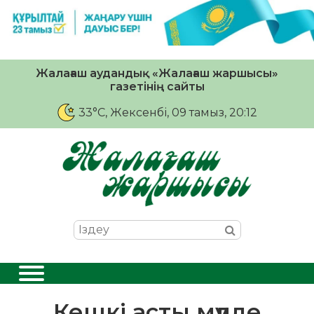
Жалағаш аудандық «Жалағаш жаршысы»
газетінің сайты
33°C
, Жексенбі, 09 тамыз, 20:12
Кешкі асты мүлде