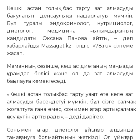
Кешкі астан толық бас тарту зат алмасуды
баяулатып, денсаулықты нашарлатуы мүмкін.
Бұл туралы эндокринолог, нутрициолог,
диетолог, медицина ғылымдарының
кандидаты Оксана Панова айтты, – деп
хабарлайды Massaget.kz тілшісі «78.ru» сілтеме
жасап.
Маманның сөзінше, кеш ас диетаның маңызды
құрамдас бөлісі және ол да зат алмасуды
бақылауға көмектеседі.
«Кешкі астан толық бас тарту уақыт өте келе зат
алмасуды бәсеңдетуі мүмкін, бұл сізге салмақ
жоғалтуға ғана емес, сонымен қатар артық салмақ
қосу қаупін арттырады», – деді дәрігер.
Сонымен қатар, диетолог ұйықтар алдында
тамақтануға болмайтынын жеткізді. Ол ұйықтар