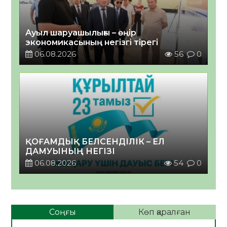
Ауыл шаруашылығы – өңір
экономикасының негізгі тірегі
06.08.2026
56
0
ҚОҒАМДЫҚ БЕЛСЕНДІЛІК – ЕЛ
ДАМУЫНЫҢ НЕГІЗІ
06.08.2026
54
0
Соңғы
Көп қаралған