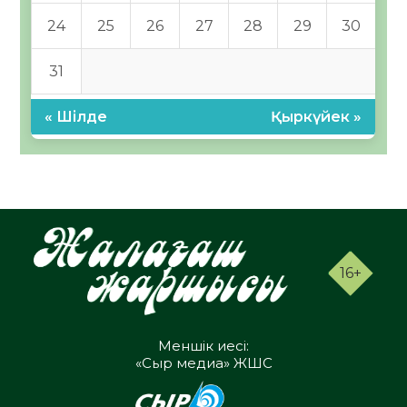
24
25
26
27
28
29
30
31
« Шілде
Қыркүйек »
16+
Меншік иесі:
«Сыр медиа» ЖШС