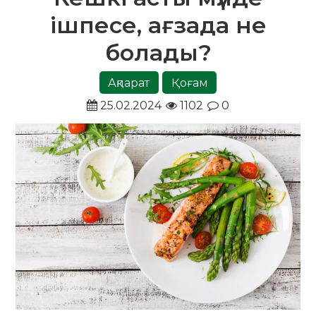
ішпесе, ағзада не
болады?
Ақпарат
Қоғам
25.02.2024
1102
0