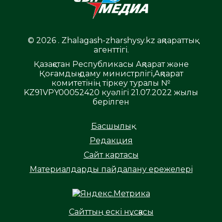
© 2026 . Zhalagash-zharshysy.kz ақпараттық
агенттігі.
Қазақстан Республикасы Ақпарат және
Қоғамдық даму министрлігі,Ақпарат
комитетінің тіркеу туралы №
KZ91VPY00052420 куәлігі 21.07.2022 жылы
берілген
Басшылық
Редакция
Сайт картасы
Материалдарды пайдалану ережелері
Сайттың ескі нұсқасы