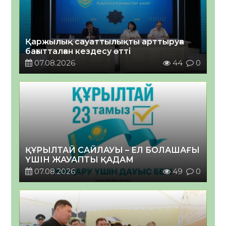
Қаржылық сауаттылықты арттыруға
бағытталған кездесу өтті
07.08.2026
44
0
ҚҰРЫЛТАЙ САЙЛАУЫ – ЕЛ БОЛАШАҒЫ
ҮШІН ЖАУАПТЫ ҚАДАМ
07.08.2026
49
0