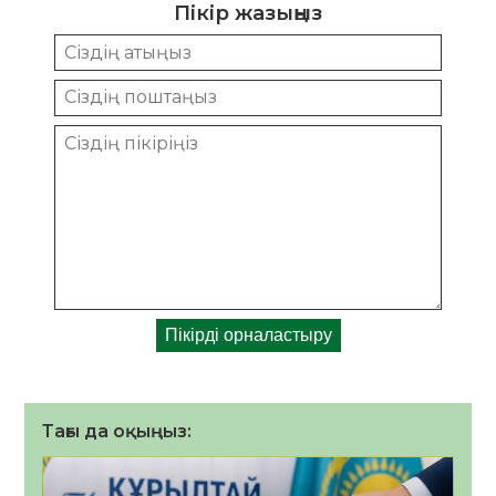
Пікір жазыңыз
Тағы да оқыңыз: