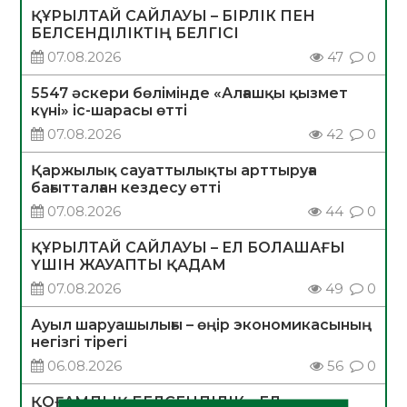
ҚҰРЫЛТАЙ САЙЛАУЫ – БІРЛІК ПЕН
БЕЛСЕНДІЛІКТІҢ БЕЛГІСІ
07.08.2026
47
0
5547 әскери бөлімінде «Алғашқы қызмет
күні» іс-шарасы өтті
07.08.2026
42
0
Қаржылық сауаттылықты арттыруға
бағытталған кездесу өтті
07.08.2026
44
0
ҚҰРЫЛТАЙ САЙЛАУЫ – ЕЛ БОЛАШАҒЫ
ҮШІН ЖАУАПТЫ ҚАДАМ
07.08.2026
49
0
Ауыл шаруашылығы – өңір экономикасының
негізгі тірегі
06.08.2026
56
0
ҚОҒАМДЫҚ БЕЛСЕНДІЛІК – ЕЛ