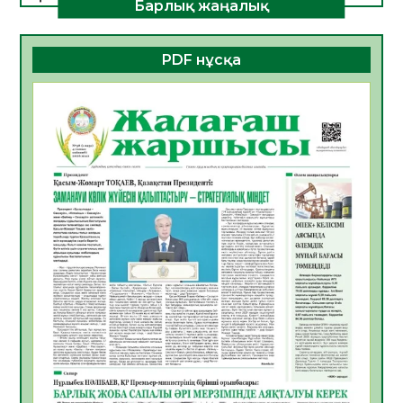
Барлық жаңалық
ДАМУЫНЫҢ НЕГІЗІ
06.08.2026
54
0
PDF нұсқа
ҚҰРЫЛТАЙ САЙЛАУЫ – БОЛАШАҚҚА
БАСТАР ЖАУАПТЫ ТАҢДАУ
06.08.2026
56
0
Инфекциялық ауруларға қарсы иммундау
жұмыстарының тиімділігі
06.08.2026
58
0
Көкжөтел ауруы туралы
06.08.2026
56
0
АПВ вакцинасы туралы мәлімет
06.08.2026
57
0
Open Air: Қызылорда облысы полиция
департаменті 20 мыңнан астам
көрерменнің қауіпсіздігін қамтамасыз етті
06.08.2026
67
0