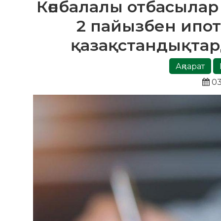
Көпбалалы отбасылар
2 пайызбен ипот
қазақстандықтар
Ақпарат
03