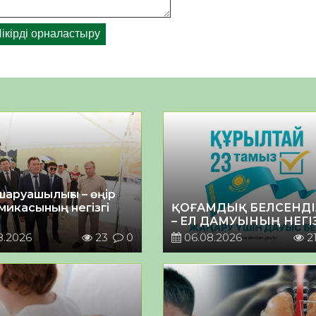
шаруашылығы – өңір
микасының негізгі
ҚОҒАМДЫҚ БЕЛСЕНДІ
– ЕЛ ДАМУЫНЫҢ НЕГІ
8.2026
23
0
06.08.2026
2