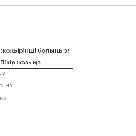
 жоқ. Бірінші болыңыз!
Пікір жазыңыз