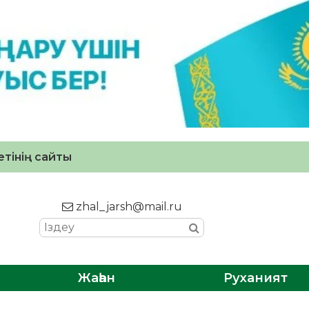
тінің сайты
zhal_jarsh@mail.ru
Жаһан
Руханият