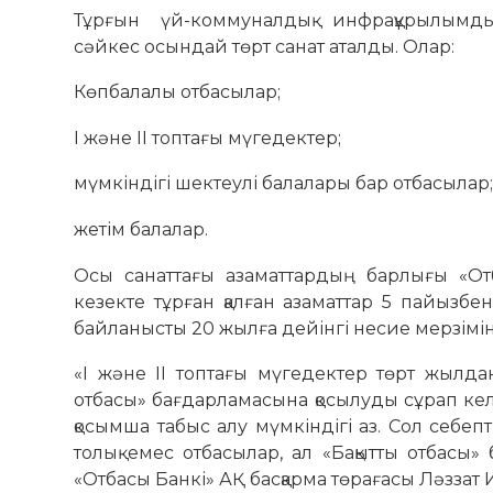
Тұрғын үй-коммуналдық инфрақұрылым
сәйкес осындай төрт санат аталды. Олар:
Көпбалалы отбасылар;
I және II топтағы мүгедектер;
мүмкіндігі шектеулі балалары бар отбасылар
жетім балалар.
Осы санаттағы азаматтардың барлығы «Отб
кезекте тұрған қалған азаматтар 5 пайызбе
байланысты 20 жылға дейінгі несие мерзімін
«І және ІІ топтағы мүгедектер төрт жылдан
отбасы» бағдарламасына қосылуды сұрап келе
қосымша табыс алу мүмкіндігі аз. Сол себеп
толық емес отбасылар, ал «Бақытты отбасы»
«Отбасы Банкі» АҚ басқарма төрағасы Ләззат