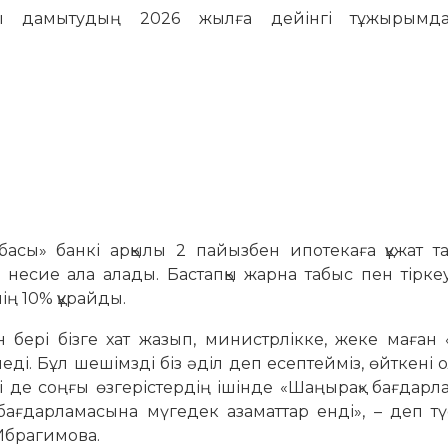
ды дамытудың 2026 жылға дейінгі тұжырымда
;
асы» банкі арқылы 2 пайызбен ипотекаға құжат та
н несие ала алады. Бастапқы жарна табыс пен тірке
ің 10% құрайды.
 бері бізге хат жазып, министрлікке, жеке маған 
ді. Бұл шешімзді біз әділ деп есептейміз, өйткені
ті де соңғы өзгерістердің ішінде «Шаңырақ» бағдар
 бағдарламасына мүгедек азаматтар енді», – деп тү
 Ибрагимова.