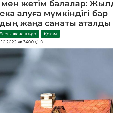
 мен жетім балалар: Жы
ека алуға мүмкіндігі бар
дың жаңа санаты аталды
Басты жаңалықтар
Қоғам
.10.2022
3400
0