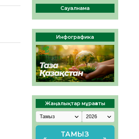
интеллект құралдарының
таныстырылымы өтті
Сауалнама
05.08.2026
35
0
Қазақстандықтардың 72,3%-
ы жаңа Құрылтай үшін дауыс
Инфографика
беруге дайын
05.08.2026
35
0
Жаңалықтар мұрағаты
ТАМЫЗ
«
»