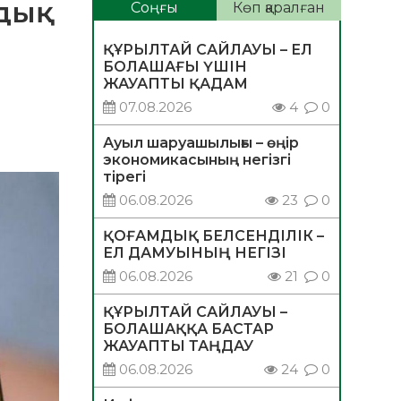
лдық
Соңғы
Көп қаралған
ҚҰРЫЛТАЙ САЙЛАУЫ – ЕЛ
БОЛАШАҒЫ ҮШІН
ЖАУАПТЫ ҚАДАМ
07.08.2026
4
0
Ауыл шаруашылығы – өңір
экономикасының негізгі
тірегі
06.08.2026
23
0
ҚОҒАМДЫҚ БЕЛСЕНДІЛІК –
ЕЛ ДАМУЫНЫҢ НЕГІЗІ
06.08.2026
21
0
ҚҰРЫЛТАЙ САЙЛАУЫ –
БОЛАШАҚҚА БАСТАР
ЖАУАПТЫ ТАҢДАУ
06.08.2026
24
0