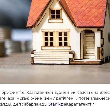
 брифингте Қазақстанның тұрғын үй саясатына қаты
йге аса мұқтаж және жеңілдетілген ипотекалық нес
ықталды, деп хабарлайды
Stan.kz
ақпарат агенттігі