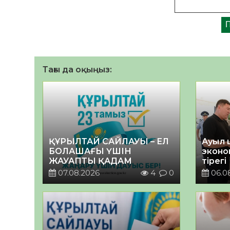
Тағы да оқыңыз:
ҚҰРЫЛТАЙ САЙЛАУЫ – ЕЛ
Ауыл 
БОЛАШАҒЫ ҮШІН
эконо
ЖАУАПТЫ ҚАДАМ
тірегі
07.08.2026
4
0
06.0