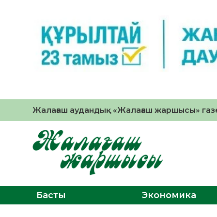
Жалағаш аудандық «Жалағаш жаршысы» газе
Басты
Экономика