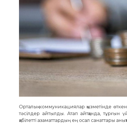
Орталық коммуникациялар қызметінде өткен
тәсілдер айтылды. Атап айтқанда, тұрғын ү
қабілетті азаматтардың ең осал санаттары ан