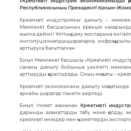
«
Креативті индустрия экономикамызды өр
Республикасының Президенті Қасым-Жома
Креативті индустрияны дамыту – мемлеке
Мемлекет басшысының ерекше назарында.
жылға дейінгі Ұлттық даму жоспарына енгізілг
институционалдық шараларға, инфрақұрылым
арттыруға бағытталған.
Биыл Мемлекет басшысы «Креативті индустрия
саланы дамыту бойынша уәкілетті мемлекет
арттыруды қарастырады. Оның мақсаты – креа
Креативті экономиканы дамыту мақсатында 
арнайы шаралар пакетін әзірледі.
Биыл Үкімет жанынан
Креативті индуст
дарынды азаматтарды табу және қолдау, жо
креативті өнімдер мен қызметтердің экспорт