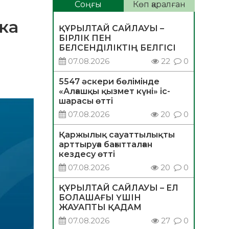
Соңғы
Көп қаралған
ка
ҚҰРЫЛТАЙ САЙЛАУЫ –
БІРЛІК ПЕН
БЕЛСЕНДІЛІКТІҢ БЕЛГІСІ
07.08.2026
22
0
5547 әскери бөлімінде
«Алғашқы қызмет күні» іс-
шарасы өтті
07.08.2026
20
0
Қаржылық сауаттылықты
арттыруға бағытталған
кездесу өтті
07.08.2026
20
0
ҚҰРЫЛТАЙ САЙЛАУЫ – ЕЛ
БОЛАШАҒЫ ҮШІН
ЖАУАПТЫ ҚАДАМ
07.08.2026
27
0