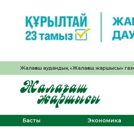
Жалағаш аудандық «Жалағаш жаршысы» газе
Басты
Экономика