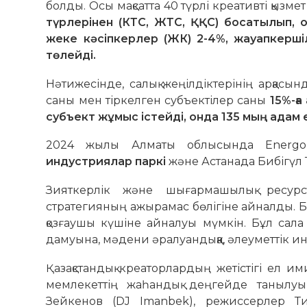
болды. Осы мақсатта 40 түрлі креативті қызме
түрлерінен (КТС, ЖТС, ҚҚС) босатылып, оғ
жеке кәсіпкерлер (ЖК) 2-4%, жауапкерші
төлейді.
Нәтижесінде, салық жеңілдіктерінің арқас
саны мен тіркелген субъектілер саны
15%-ға
субъект жұмыс істейді, онда 135 мың адам 
2024 жылы Алматы облысында Energo U
индустриялар паркі
және Астанада Бибігүл 
Зияткерлік және шығармашылық ресур
стратегияның ажырамас бөлігіне айналды. Б
қозғаушы күшіне айналуы мүмкін. Бұл с
дамуына, мәдени әралуандыққа, әлеуметтік ин
Қазақстандық креаторлардың жетістігі ел и
мемлекеттің жаһандық деңгейде танылуы
Зейкенов (DJ Imanbek), режиссерлер Ти