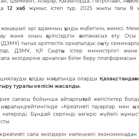
істан, Шымкент, Атырау, Қызылорда, Петропавл, Ақтөбе
нда
12 хаб
жұмыс істеп тұр. 2025 жылы тағы 8 
 жаңашыл әрі адамның құнды еңбегінің жемісі. Мем
ғау және оның қауіпсіздігін қамтамасыз ету. Осы 
(ДЗМҰ) тығыз әріптестік орнатылды: оқыту семинар
қатар, ДЗМҰ, ҚР Сыртқы істер министрлігі және
 сала өкілдеріне арналған білім беру платформасын і
рциялауды қолдау мақсатында оларды
Қазақстандағы
тыру туралы келісім жасалды.
трия саласы бойынша айтарлықтай жетістіктер болд
алықаралық рейтингінде «Креативті тауарлар мен қы
көтерілді. Бұндай серпінді өзгеріс жүйелі жұмыс
сты.
– креативті сала өкілдерін көлеңкелі экономикада