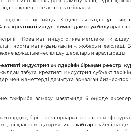
ан креативті жобаларды дамыту үшін, түрлі қаржыл
зінде әзірлеп, іске асыратын болады.
 кодексіне қол қойды. Кодекс аясында
ұлттық 
%-ын креативті индустрияны дамытуға бөлу
қарастыр
стрлігі «Креативті индустрияға мемлекеттік қолдау
» нормативтік-құқықтық актінің жобасын әзірледі. Б
 және қаржылық емес қолдау шараларын қарастырады.
реативті индустрия өкілдерінің бірыңғай реестрі қ
ылдам табуға, креативті индустрия субъектілеріні
німдер мен қызметтерді дамытуға арналған бизнес-про
әне тәжірибе алмасу мақсатында 6 өңірде акселер
ыттардың бірі – креаторларға арналған инфрақұрыл
ың ірі қалаларында
креативті хабтар
жүйелі түрде