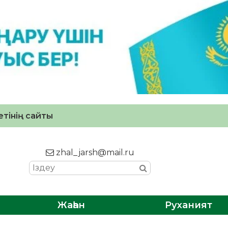
тінің сайты
zhal_jarsh@mail.ru
Жаһан
Руханият