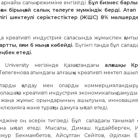
т арнайы салық режиміне енгізілді.
Бұл бизнес барлы
ан бірыңғай салық төлеуге мүмкіндік берді. Атап
лігі шектеулі серіктестіктер (ЖШС) 8% мөлшерд
ында креативті индустрия саласында жұмыспен қамт
 артты, яғни 6 мыңға көбейді.
Бүгінгі таңда бұл салад
еңбек етеді.
niversity негізінде Қазақстандағы
алғашқы Кр
Төлегенова атындағы алғашқы креативті мектеп ашы
старды қолдау мен оларды коммерцияландыру
олашақта креативті индустрия экономикалық дамудың
ала жаңа жұмыс орындарының ашылуына, инноваци
клюзияға және тұрақты дамуға ықпал етеді.
миджіне оң әсерін тигізеді. Бұл саладағы танымал
на ықпал етеді. Мысалы, Димаш Құдайберген, 
мур Бекмамбетов, Айсұлтан Сейітов, Әділхан Е