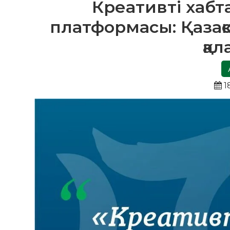
Креативті хабта
платформасы: Қазақ
қа
1