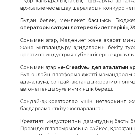
Қор халықаралық нарыққа шығаруға арналғ
қаржылық емес қолдау шараларын конкурс негі
Бұдан бөлек, Мемлекет басшысы Бюджет
операторы сатқан лотерея билеттерінің 3
Сонымен қатар, Мәдениет және ақпарат мини
және ынталандыру қағидаларын бекіту туралы
креативті индустрия субъектілеріне қаржылық
Сонымен қатар
«e-Creative» деп аталатын к
Бұл онлайн-платформа қажетті мамандарды ж
қадағалауға, сондай-ақ отандық креативті ө
автоматтандыруға мүмкіндік береді.
Сондай-ақ, креаторлар үшін нетворкинг ж
бағдарлама өткізу жоспарланған.
Креативті индустрияны дамытудың басты бағ
Президент тапсырмасына сәйкес, Қазақстанн