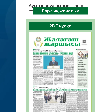
Ауыл шаруашылығы – өңір
экономикасының негізгі
Барлық жаңалық
тірегі
06.08.2026
35
0
PDF нұсқа
ҚОҒАМДЫҚ БЕЛСЕНДІЛІК –
ЕЛ ДАМУЫНЫҢ НЕГІЗІ
06.08.2026
32
0
ҚҰРЫЛТАЙ САЙЛАУЫ –
БОЛАШАҚҚА БАСТАР
ЖАУАПТЫ ТАҢДАУ
06.08.2026
35
0
Инфекциялық ауруларға
қарсы иммундау
жұмыстарының тиімділігі
06.08.2026
36
0
Көкжөтел ауруы туралы
06.08.2026
33
0