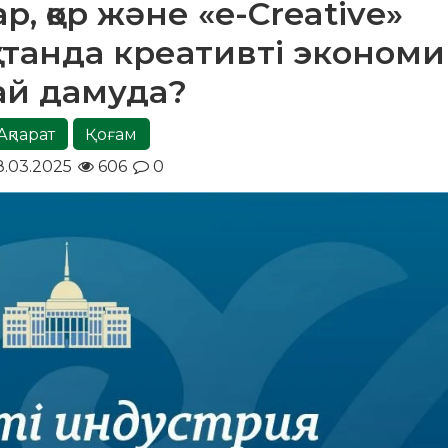
р, қор және «e-Creative»
станда креативті экономи
лай дамуда?
Ақпарат
Қоғам
8.03.2025
606
0