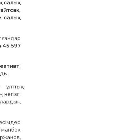
қ салық
 айтсақ,
е салық
ылғандар
а
45 597
еативті
лды.
 ұлттық
 негізгі
ялардың
 есімдер
Иманбек
ржанов,