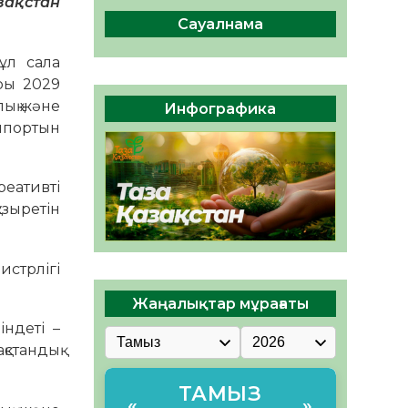
зақстан
сақтау – әр азаматтың
міндеті
Сауалнама
05.08.2026
46
0
ұл сала
Руслан Рүстемұлы облыс
ры 2029
әкімінің кеңесшісі болып
лық және
Инфографика
тағайындалды
импортын
05.08.2026
44
0
реативті
ұзыретін
истрлігі
Жаңалықтар мұрағаты
індеті –
қстандық
ТАМЫЗ
«
»