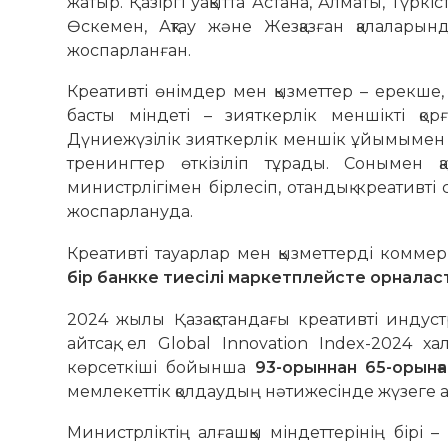
жатыр. Қазіргі уақытта Астана, Алматы, Түрк
Өскемен, Ақтау және Жезқазған қалалары
жоспарланған.
Креативті өнімдер мен қызметтер – ерекше,
басты міндеті – зияткерлік меншікті қор
Дүниежүзілік зияткерлік меншік ұйымымен 
тренингтер өткізіліп тұрады. Сонымен 
министрлігімен бірлесіп, отандық креативті
жоспарлануда.
Креативті тауарлар мен қызметтерді комме
бір банкке тиесілі маркетплейсте орналас
2024 жылы Қазақстандағы креативті индус
айтсақ, ел Global Innovation Index-2024 х
көрсеткіші бойынша
93-орыннан 65-орынға
мемлекеттік қолдаудың нәтижесінде жүзеге а
Министрліктің алғашқы міндеттерінің бірі 