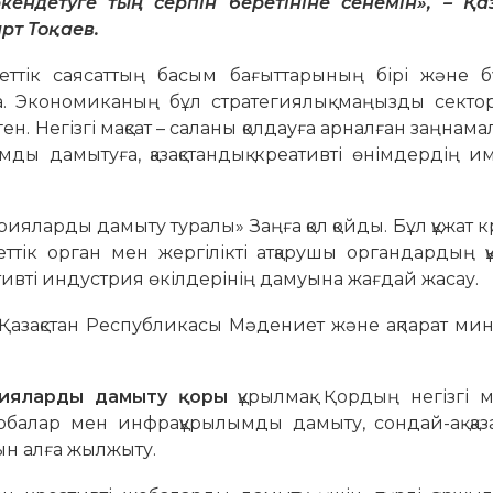
кендетуге тың серпін беретініне сенемін
», –
Қа
рт Тоқаев.
ттік саясаттың басым бағыттарының бірі және б
 Экономиканың бұл стратегиялық маңызды секто
ен. Негізгі мақсат – саланы қолдауға арналған заңнама
ды дамытуға, қазақстандық креативті өнімдердің 
ларды дамыту туралы» Заңға қол қойды. Бұл құжат к
тік орган мен жергілікті атқарушы органдардың қ
тивті индустрия өкілдерінің дамуына жағдай жасау.
Қазақстан Республикасы Мәдениет және ақпарат мин
рияларды дамыту қоры
құрылмақ. Қордың негізгі м
балар мен инфрақұрылымды дамыту, сондай-ақ қаза
ын алға жылжыту.