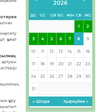
ық және
2026
ДС
СС
СӘ
БС
ЖМ
СБ
ЖС
лотерея
ылған.
1
2
 көрсету
8
3
4
5
6
7
9
ұл құжат
10
11
12
13
14
15
16
ұрылмақ
.
ң артуын
17
18
19
20
21
22
23
цестерді
24
25
26
27
28
29
30
ациялық
31
ым құру.
« Шілде
Қыркүйек »
 ашылып