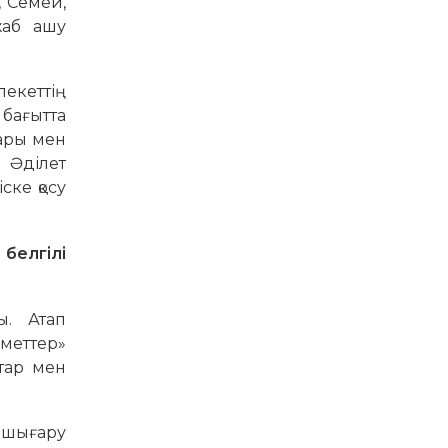
, Семей,
хаб ашу
лекеттің
бағытта
лары мен
 Әділет
ске қосу
 белгілі
ы. Атап
зметтер»
тар мен
н шығару