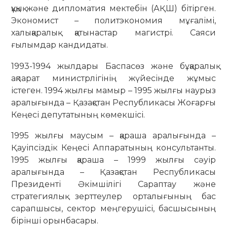
құқық және дипломатия мектебін (АҚШ) бітірген.
Экономист – политэкономия мұғалімі,
халықаралық қатынастар магистрі. Саяси
ғылымдар кандидаты.
1993-1994 жылдары Баспасөз және бұқаралық
ақпарат министрлігінің жүйесінде жұмыс
істеген. 1994 жылғы мамыр – 1995 жылғы наурыз
аралығында – Қазақстан Республикасы Жоғарғы
Кеңесі депутатының көмекшісі.
1995 жылғы маусым – қараша аралығында –
Қауіпсіздік Кеңесі Аппаратының консультанты.
1995 жылғы қараша – 1999 жылғы сәуір
аралығында – Қазақстан Республикасы
Президенті Әкімшілігі Сараптау және
стратегиялық зерттеулер орталығының бас
сарапшысы, сектор меңгерушісі, басшысының
бірінші орынбасары.