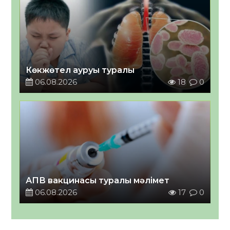
Көкжөтел ауруы туралы
06.08.2026
18
0
АПВ вакцинасы туралы мәлімет
06.08.2026
17
0