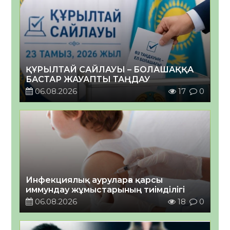
ҚҰРЫЛТАЙ САЙЛАУЫ – БОЛАШАҚҚА
БАСТАР ЖАУАПТЫ ТАҢДАУ
06.08.2026
17
0
Инфекциялық ауруларға қарсы
иммундау жұмыстарының тиімділігі
06.08.2026
18
0