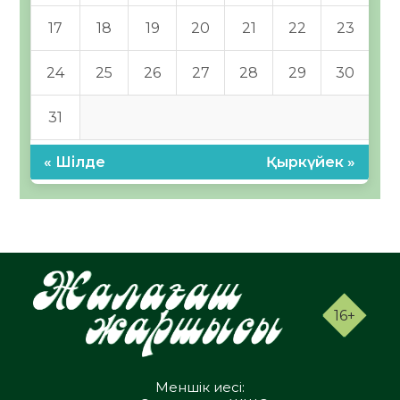
17
18
19
20
21
22
23
24
25
26
27
28
29
30
31
« Шілде
Қыркүйек »
16+
Меншік иесі: