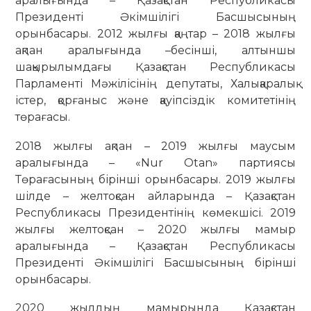
аралығында – Қазақстан Республикасы
Президенті Әкімшілігі Басшысының
орынбасары. 2012 жылғы қаңтар – 2018 жылғы
ақпан аралығында –бесінші, алтыншы
шақырылымдағы Қазақстан Республикасы
Парламенті Мәжілісінің депутаты, Халықаралық
істер, қорғаныс және қауіпсіздік комитетінің
төрағасы.
2018 жылғы ақпан – 2019 жылғы маусым
аралығында – «Nur Otan» партиясы
Төрағасының бірінші орынбасары. 2019 жылғы
шілде – желтоқсан айларында – Қазақстан
Республикасы Президентінің көмекшісі. 2019
жылғы желтоқсан – 2020 жылғы мамыр
аралығында – Қазақстан Республикасы
Президенті Әкімшілігі Басшысының бірінші
орынбасары.
2020 жылдың мамырында Қазақстан