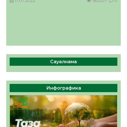
11.07.2022
182207
0
Сауалнама
Инфографика