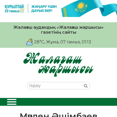
Жалағаш аудандық «Жалағаш жаршысы»
газетінің сайты
28°C
, Жұма, 07 тамыз, 01:13
Мәулен Әшімбаев