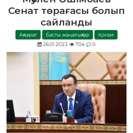
Сенат төрағасы болып
сайланды
Ақпарат
Басты жаңалықтар
Қоғам
26.01.2023
704
0