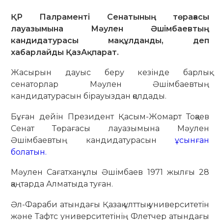
ҚР Палраменті Сенатының төрағасы
лауазымына Мәулен Әшімбаевтың
кандидатурасы мақұлданды, деп
хабарлайды ҚазАқпарат.
Жасырын дауыс беру кезінде барлық
сенаторлар Мәулен Әшімбаевтың
кандидатурасын бірауыздан қолдады.
Бұған дейін Президент Қасым-Жомарт Тоқаев
Сенат Төрағасы лауазымына Мәулен
Әшімбаевтың кандидатурасын
ұсынған
болатын.
Мәулен Сағатханұлы Әшімбаев 1971 жылғы 28
қаңтарда Алматыда туған.
Әл-Фараби атындағы Қазақ ұлттық университетін
және Тафтс университетінің Флетчер атындағы