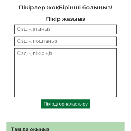
Пікірлер жоқ. Бірінші болыңыз!
Пікір жазыңыз
Тағы да оқыңыз: