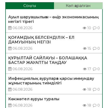
Соңғы
Көп қаралған
Ауыл шаруашылығы – өңір экономикасының
негізгі тірегі
06.08.2026
10
0
ҚОҒАМДЫҚ БЕЛСЕНДІЛІК – ЕЛ
ДАМУЫНЫҢ НЕГІЗІ
06.08.2026
15
0
ҚҰРЫЛТАЙ САЙЛАУЫ – БОЛАШАҚҚА
БАСТАР ЖАУАПТЫ ТАҢДАУ
06.08.2026
17
0
Инфекциялық ауруларға қарсы иммундау
жұмыстарының тиімділігі
06.08.2026
18
0
Көкжөтел ауруы туралы
06.08.2026
18
0