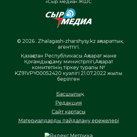
«Сыр медиа» ЖШС
© 2026 . Zhalagash-zharshysy.kz ақпараттық
агенттігі.
Қазақстан Республикасы Ақпарат және
Қоғамдық даму министрлігі,Ақпарат
комитетінің тіркеу туралы №
KZ91VPY00052420 куәлігі 21.07.2022 жылы
берілген
Басшылық
Редакция
Сайт картасы
Материалдарды пайдалану ережелері