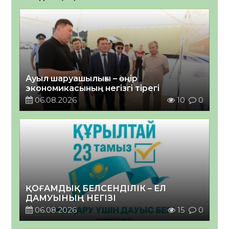
Ауыл шаруашылығы – өңір
экономикасының негізгі тірегі
06.08.2026
10
0
ҚОҒАМДЫҚ БЕЛСЕНДІЛІК – ЕЛ
ДАМУЫНЫҢ НЕГІЗІ
06.08.2026
15
0