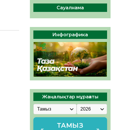
04.08.2026
45
0
Сауалнама
Құрылтай: Қызылордада
1344 комиссия мүшесінің
білімі жетілдіріледі
04.08.2026
36
0
Инфографика
ҚҰРЫЛТАЙ САЙЛАУЫ – ЕЛ
БІРЛІГІ МЕН АЗАМАТТЫҚ
ЖАУАПКЕРШІЛІКТІҢ
КӨРІНІСІ
04.08.2026
48
0
Жаңалықтар мұрағаты
ТАМЫЗ
«
»