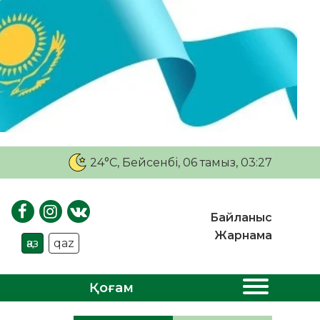
24°C
, Бейсенбі, 06 тамыз, 03:27
Байланыс
Жарнама
қаз
qaz
Қоғам