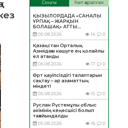
а
Соңғы
Көп қаралған
кез
ҚЫЗЫЛОРДАДА «САНАЛЫ
ҰРПАҚ – ЖАРҚЫН
БОЛАШАҚ» АТТЫ
КЕҢЕЙТІЛГЕН МӘЖІЛІС
05.08.2026
14
0
ӨТТІ
Қазақстан Орталық
Азиядағы көшуге ең қолайлы
ел атанды
05.08.2026
17
0
Өрт қауіпсіздігі талаптарын
сақтау – әр азаматтың
міндеті
05.08.2026
15
0
Руслан Рүстемұлы облыс
әкімінің кеңесшісі болып
тағайындалды
05.08.2026
16
0