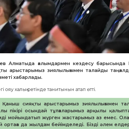
в Алматыда ғалымдармен кездесу барысында 
қты арыстарымыз зиялылығымен талайды таңғалд
зметі хабарлады.
гі ояу халық ретінде танитынын атап өтті.
т, Қаныш сияқты арыстарымыз зиялылығымен та
алы пікірі осындай тұлғаларымыз арқылы қалыпта
әлемді мойындатып жүрген жастарымыз аз емес. Ол
й ортаға да жылдам бейімделеді. Бізді әлем елдер