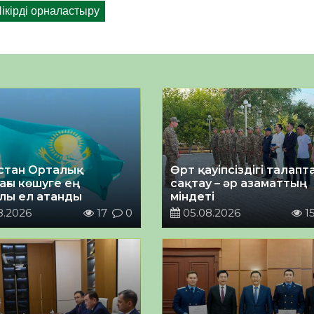
стан Орталық
Өрт қауіпсіздігі талап
ағы көшуге ең
сақтау – әр азаматтың
лы ел атанды
міндеті
8.2026
17
0
05.08.2026
1