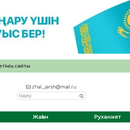
тінің сайты
zhal_jarsh@mail.ru
Жаһан
Руханият