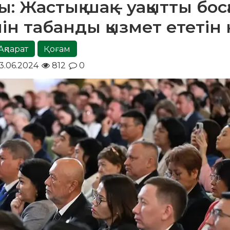
Жастық шақ – уақытты босқ
шін табанды қызмет ететін 
Ақпарат
Қоғам
3.06.2024
812
0