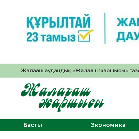
Жалағаш аудандық «Жалағаш жаршысы» газе
Басты
Экономика