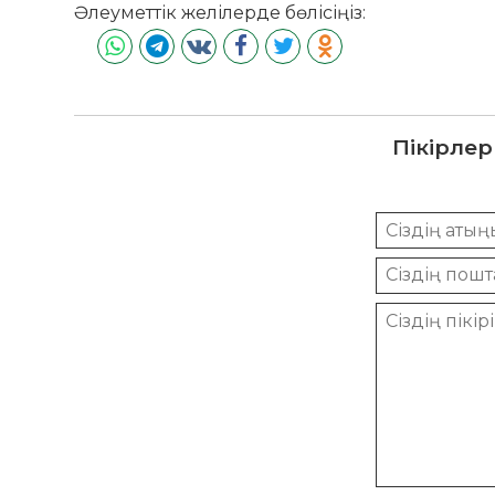
Әлеуметтік желілерде бөлісіңіз:
Пікірлер