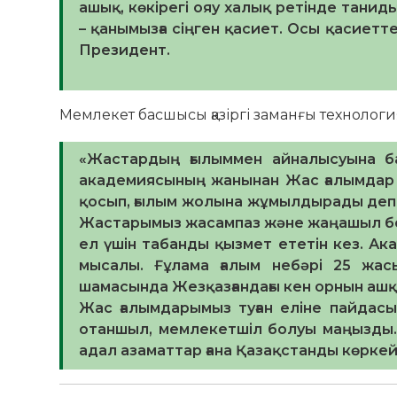
ашық, көкірегі ояу халық ретінде танид
– қанымызға сіңген қасиет. Осы қасиетте
Президент.
Мемлекет басшысы қазіргі заманғы технологи
«Жастардың ғылыммен айналысуына б
академиясының жанынан Жас ғалымдар 
қосып, ғылым жолына жұмылдырады деп 
Жастарымыз жасампаз және жаңашыл бол
ел үшін табанды қызмет ететін кез. А
мысалы. Ғұлама ғалым небәрі 25 жасы
шамасында Жезқазғандағы кен орнын ашқ
Жас ғалымдарымыз туған еліне пайдасы
отаншыл, мемлекетшіл болуы маңызды. 
адал азаматтар ғана Қазақстанды көркей