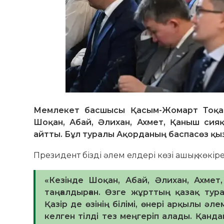
Мемлекет басшысы Қасым-Жомарт Тоқае
Шоқан, Абай, Әлихан, Ахмет, Қаныш сия
айтты. Бұл туралы Ақорданың баспасөз қы
Президент бізді әлем елдері көзі ашық, көкіре
«Кезінде Шоқан, Абай, Әлихан, Ахме
таңғалдырған. Өзге жұрттың қазақ тур
Қазір де өзінің білімі, өнері арқылы 
келген тілді тез меңгеріп алады. Қанда