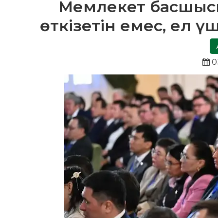
Мемлекет басшысы: 
өткізетін емес, ел ү
0