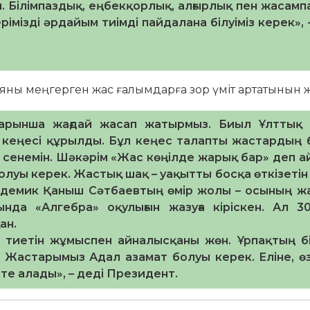
ы. Білімпаздық, еңбекқорлық, алғырлық пен жасам
рімізді әрдайым тиімді пайдалана білуіміз керек», 
яны меңгерген жас ғалымдарға зор үміт артатынын же
арынша жағдай жасап жатырмыз. Биыл Ұлттық 
кеңесі құрылды. Бұл кеңес талапты жастардың 
сенемін. Шәкәрім «Жас көңілде жарық бар» деп а
уы керек. Жастық шақ – уақытты босқа өткізетін
кадемик Қаныш Сәтбаевтың өмір жолы – осының ж
нда «Алгебра» оқулығын жазуға кіріскен. Ал 3
ан.
 тиетін жұмыспен айналысқаны жөн. Ұрпақтың біл
Жастарымыз Адал азамат болуы керек. Еліне, өз 
те алады», – деді Президент.