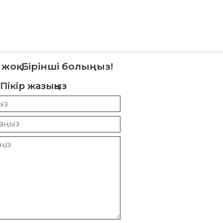
 жоқ. Бірінші болыңыз!
Пікір жазыңыз