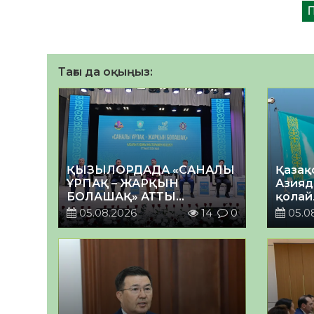
Тағы да оқыңыз:
ҚЫЗЫЛОРДАДА «САНАЛЫ
Қазақ
ҰРПАҚ – ЖАРҚЫН
Азияд
БОЛАШАҚ» АТТЫ
қолай
КЕҢЕЙТІЛГЕН МӘЖІЛІС
05.08.2026
14
0
05.0
ӨТТІ