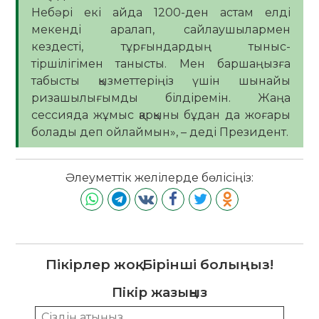
Небәрі екі айда 1200-ден астам елді
мекенді аралап, сайлаушылармен
кездесті, тұрғындардың тыныс-
тіршілігімен танысты. Мен баршаңызға
табысты қызметтеріңіз үшін шынайы
ризашылығымды білдіремін. Жаңа
сессияда жұмыс қарқыны бұдан да жоғары
болады деп ойлаймын», – деді Президент.
Әлеуметтік желілерде бөлісіңіз:
Пікірлер жоқ. Бірінші болыңыз!
Пікір жазыңыз