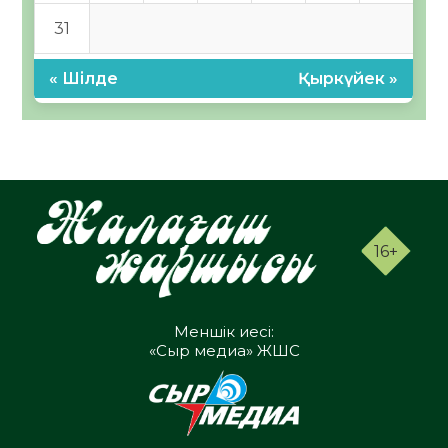
31
« Шілде
Қыркүйек »
16+
Меншік иесі:
«Сыр медиа» ЖШС