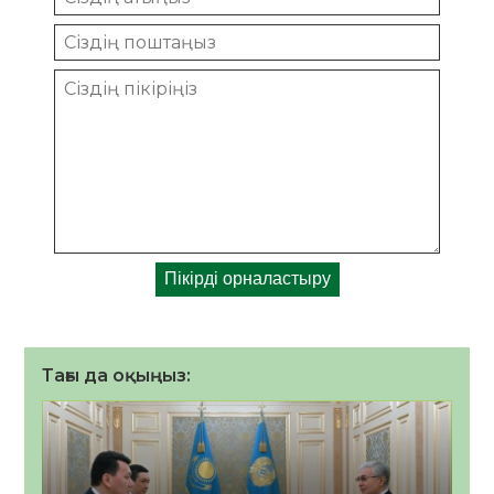
Тағы да оқыңыз: