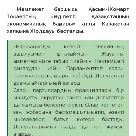
Мемлекет басшысы Қасым-Жомарт
Тоқаевтың «Әділетті Қазақстанның
экономикалық бағдары» атты Қазақстан
халқына Жолдауы басталды.
«Баршаңызды кезекті сессияның
ашылуымен құттықтаймын! Жауапты
қызметтеріңізге табыс тілеймін! Көктемдегі
сайлаудан кейін Парламенттегі саяси
партиялардың қатары көбейді. Депутаттар
құрамы айтарлықтай өзгерді.
Саяси партиялардың фракциялары, бір
мандатты округтан сайланған депутаттар
да жұмысқа белсене кірісті. Олар көптеген
заң жобасына бастамашылық етіп, өзекті
мәселелерді батыл көтере бастады.
Депутаттарымыз жазда да көп жұмыс
атқарды.