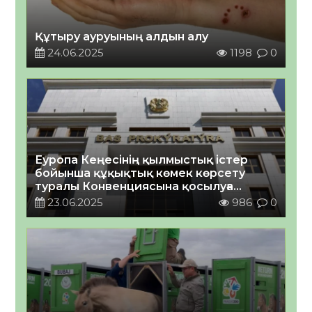
Құтыру ауруының алдын алу
24.06.2025
1198
0
Еуропа Кеңесінің қылмыстық істер
бойынша құқықтық көмек көрсету
туралы Конвенциясына қосылуға
шақыру туралы
23.06.2025
986
0