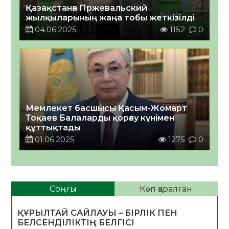
Қазақстанға Пржевальский
жылқыларының жаңа тобы жеткізілді
04.06.2025
1152
0
Мемлекет басшысы Қасым-Жомарт
Тоқаев Балаларды қорғау күнімен
құттықтады
01.06.2025
1275
0
Соңғы
Көп қаралған
ҚҰРЫЛТАЙ САЙЛАУЫ – БІРЛІК ПЕН
БЕЛСЕНДІЛІКТІҢ БЕЛГІСІ