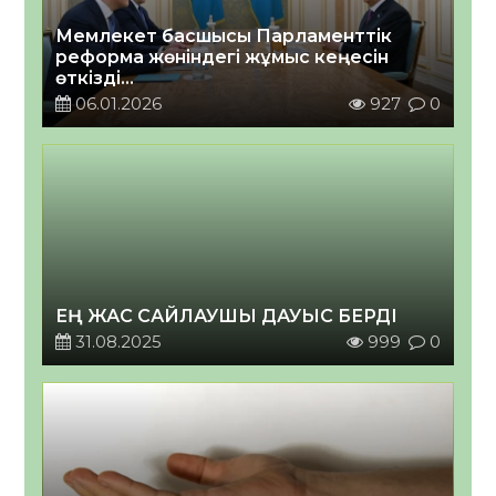
Мемлекет басшысы Парламенттік
реформа жөніндегі жұмыс кеңесін
өткізді
2026 жылғы 06 қаңтар
06.01.2026
927
0
ЕҢ ЖАС САЙЛАУШЫ ДАУЫС БЕРДІ
31.08.2025
999
0