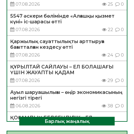
07.08.2026
25
0
5547 әскери бөлімінде «Алғашқы қызмет
күні» іс-шарасы өтті
07.08.2026
22
0
Қаржылық сауаттылықты арттыруға
бағытталған кездесу өтті
07.08.2026
24
0
ҚҰРЫЛТАЙ САЙЛАУЫ – ЕЛ БОЛАШАҒЫ
ҮШІН ЖАУАПТЫ ҚАДАМ
07.08.2026
29
0
Ауыл шаруашылығы – өңір экономикасының
негізгі тірегі
06.08.2026
38
0
ҚОҒАМДЫҚ БЕЛСЕНДІЛІК – ЕЛ
Барлық жаңалық
ДАМУЫНЫҢ НЕГІЗІ
06.08.2026
35
0