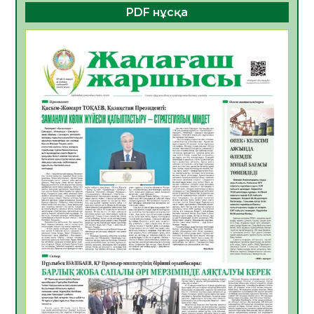
PDF нұсқа
ҚҰРЫЛТАЙ САЙЛАУЫ – БОЛАШАҚҚА
БАСТАР ЖАУАПТЫ ТАҢДАУ
06.08.2026
37
0
Инфекциялық ауруларға қарсы иммундау
жұмыстарының тиімділігі
06.08.2026
39
0
Көкжөтел ауруы туралы
06.08.2026
35
0
АПВ вакцинасы туралы мәлімет
06.08.2026
35
0
Open Air: Қызылорда облысы полиция
департаменті 20 мыңнан астам
көрерменнің қауіпсіздігін қамтамасыз етті
06.08.2026
47
0
ҚЫЗЫЛОРДАДА «САНАЛЫ ҰРПАҚ –