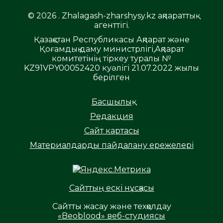
© 2026 . Zhalagash-zharshysy.kz ақпараттық
агенттігі.
Қазақстан Республикасы Ақпарат және
Қоғамдық даму министрлігі,Ақпарат
комитетінің тіркеу туралы №
KZ91VPY00052420 куәлігі 21.07.2022 жылы
берілген
Басшылық
Редакция
Сайт картасы
Материалдарды пайдалану ережелері
Сайттың ескі нұсқасы
Сайтты жасау және техқолдау
«Beoblood» веб-студиясы