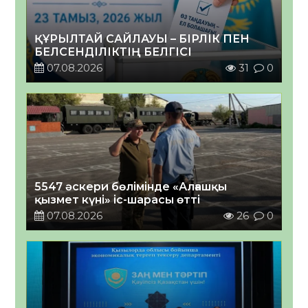
ҚҰРЫЛТАЙ САЙЛАУЫ – БІРЛІК ПЕН
БЕЛСЕНДІЛІКТІҢ БЕЛГІСІ
07.08.2026
31
0
5547 әскери бөлімінде «Алғашқы
қызмет күні» іс-шарасы өтті
07.08.2026
26
0