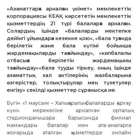
«Азаматтарға арналған үкімет» мемлекеттік
корпорациясы КЕАҚ көрсететін мемлекеттік
қызметтердің 21 түрі балаларға арналған.
Солардың ішінде «балаларды мектепке
дейінгі ұйымдарға кезекке қою», «бала туғанда
берілетін және бала күтімі бойынша
жәрдемақыларды тағайындау», «көпбалалы
отбасыға берілетін жәрдемақыны
тағайындау»«бала тууды тіркеу, оның ішінде
азаматтық хал актілерінің жазбаларына
өзгерістер, толықтырулар мен түзетулер
енгізу» секілді қызметтер сұранысқа ие.
Бүгін «1 маусым – Халықаралық балаларды қорғау
күні» мерекесіне арналған орталық
стадиондағышара барысында филиал
мамандары балалар мен ата-аналарға
жоғарыда аталған қызметтерде онлайн