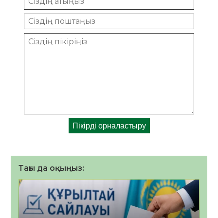
Тағы да оқыңыз: