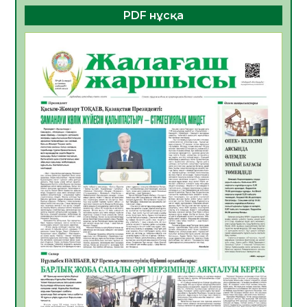
PDF нұсқа
ҚҰРЫЛТАЙ САЙЛАУЫ – БОЛАШАҚҚА
БАСТАР ЖАУАПТЫ ТАҢДАУ
06.08.2026
41
0
Инфекциялық ауруларға қарсы иммундау
жұмыстарының тиімділігі
06.08.2026
44
0
Көкжөтел ауруы туралы
06.08.2026
39
0
АПВ вакцинасы туралы мәлімет
06.08.2026
39
0
Open Air: Қызылорда облысы полиция
департаменті 20 мыңнан астам
көрерменнің қауіпсіздігін қамтамасыз етті
06.08.2026
51
0
ҚЫЗЫЛОРДАДА «САНАЛЫ ҰРПАҚ –