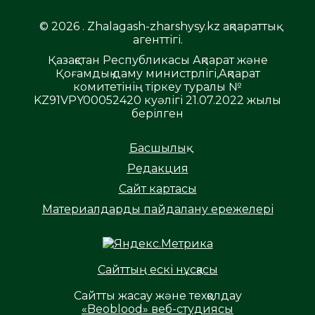
© 2026 . Zhalagash-zharshysy.kz ақпараттық
агенттігі.
Қазақстан Республикасы Ақпарат және
Қоғамдық даму министрлігі,Ақпарат
комитетінің тіркеу туралы №
KZ91VPY00052420 куәлігі 21.07.2022 жылы
берілген
Басшылық
Редакция
Сайт картасы
Материалдарды пайдалану ережелері
Сайттың ескі нұсқасы
Сайтты жасау және техқолдау
«Beoblood» веб-студиясы