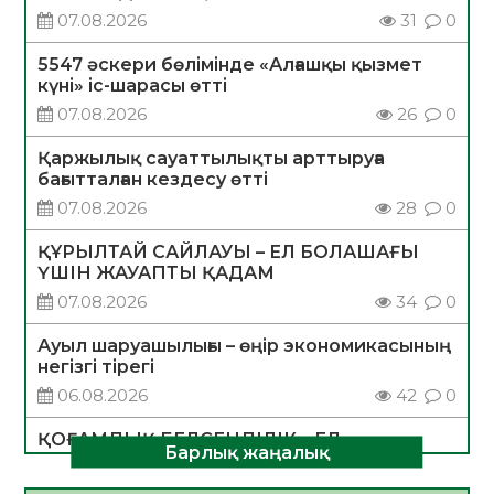
07.08.2026
31
0
5547 әскери бөлімінде «Алғашқы қызмет
күні» іс-шарасы өтті
07.08.2026
26
0
Қаржылық сауаттылықты арттыруға
бағытталған кездесу өтті
07.08.2026
28
0
ҚҰРЫЛТАЙ САЙЛАУЫ – ЕЛ БОЛАШАҒЫ
ҮШІН ЖАУАПТЫ ҚАДАМ
07.08.2026
34
0
Ауыл шаруашылығы – өңір экономикасының
негізгі тірегі
06.08.2026
42
0
ҚОҒАМДЫҚ БЕЛСЕНДІЛІК – ЕЛ
Барлық жаңалық
ДАМУЫНЫҢ НЕГІЗІ
06.08.2026
39
0