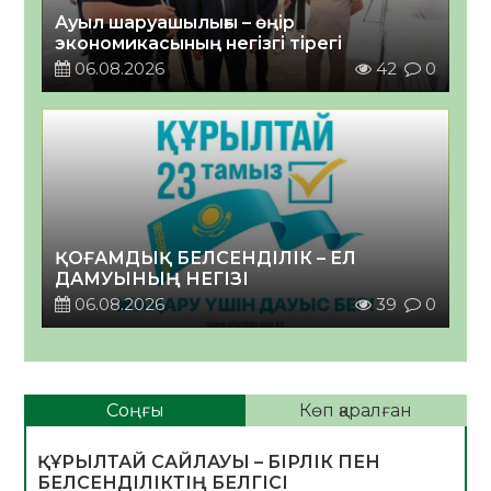
Ауыл шаруашылығы – өңір
экономикасының негізгі тірегі
06.08.2026
42
0
ҚОҒАМДЫҚ БЕЛСЕНДІЛІК – ЕЛ
ДАМУЫНЫҢ НЕГІЗІ
06.08.2026
39
0
Соңғы
Көп қаралған
ҚҰРЫЛТАЙ САЙЛАУЫ – БІРЛІК ПЕН
БЕЛСЕНДІЛІКТІҢ БЕЛГІСІ