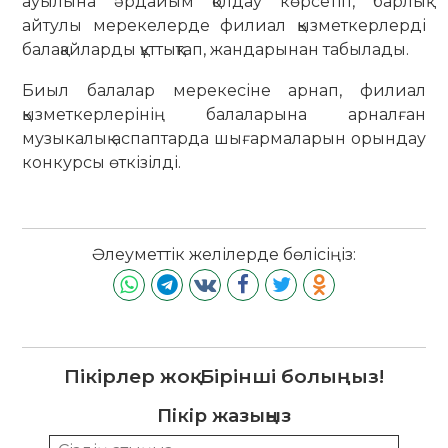
ауылына әрдайым қолдау көрсетіп, барлық
айтулы мерекелерде филиал қызметкерлерді
балақайларды құттықтап, жандарынан табылады.
Биыл балалар мерекесіне арнап, филиал
қызметкерлерінің балаларына арналған
музыкалық аспаптарда шығармаларын орындау
конкурсы өткізілді.
Әлеуметтік желілерде бөлісіңіз:
Пікірлер жоқ. Бірінші болыңыз!
Пікір жазыңыз