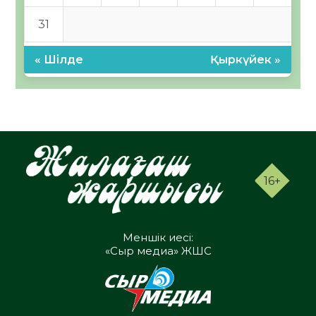
31
« Шілде
Қыркүйек »
16+
Меншік иесі:
«Сыр медиа» ЖШС