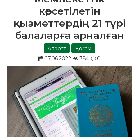
көрсетілетін
қызметтердің 21 түрі
балаларға арналған
Ақпарат
Қоғам
07.06.2022
784
0