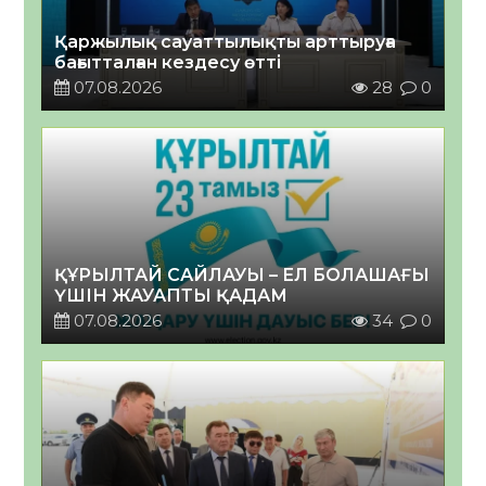
Қаржылық сауаттылықты арттыруға
бағытталған кездесу өтті
07.08.2026
28
0
ҚҰРЫЛТАЙ САЙЛАУЫ – ЕЛ БОЛАШАҒЫ
ҮШІН ЖАУАПТЫ ҚАДАМ
07.08.2026
34
0