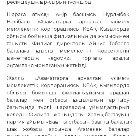
рәсімдеудің қыр-сырын түсіндірді.
Шараға қатысқан өңір басшысы Нұрлыбек
Нәлібаев «Азаматтарға арналған үкімет»
мемлекеттік корпорациясы КЕАҚ Қызылорда
облысы бойынша филиалының да жұмысымен
танысты. Филиал директоры Айнұр Тобаева
балалаға қатысты мемелкеттік көрсетілетін
қызметтердің «egov.kz» порталы арқылы
оңтайландырылғанын жеткізді.
Жалпы «Азаматтарға арналған үкімет»
мемлекеттік корпорациясы КЕАҚ Қызылорда
облысы бойынша филиалыұйымы әрқашан
балалар мен отбасы құндылығын арттыру
бағытында түрлі шараларды ұйымдастырып
келеді. Филиал жанындағы Халық бастауыш
партия ұйымы «Бақытты отбасы – бақытты балалық
шақ» жобасы аясында Атамекен балалар